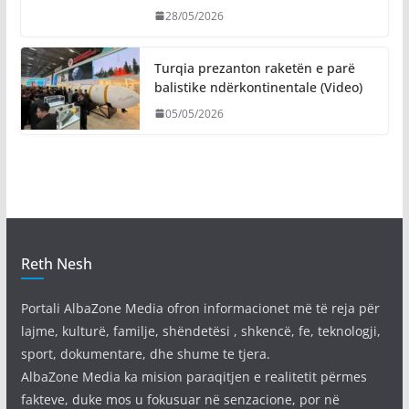
28/05/2026
Turqia prezanton raketën e parë
balistike ndërkontinentale (Video)
05/05/2026
Reth Nesh
Portali AlbaZone Media ofron informacionet më të reja për
lajme, kulturë, familje, shëndetësi , shkencë, fe, teknologji,
sport, dokumentare, dhe shume te tjera.
AlbaZone Media ka mision paraqitjen e realitetit përmes
fakteve, duke mos u fokusuar në senzacione, por në