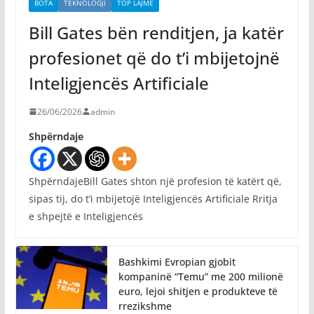
BOTA
TEKNOLOGJI
TOP LAJME
Bill Gates bën renditjen, ja katër
profesionet që do t’i mbijetojnë
Inteligjencës Artificiale
26/06/2026
admin
Shpërndaje
ShpërndajeBill Gates shton një profesion të katërt që,
sipas tij, do t’i mbijetojë Inteligjencës Artificiale Rritja
e shpejtë e Inteligjencës
Bashkimi Evropian gjobit
kompaninë “Temu” me 200 milionë
euro, lejoi shitjen e produkteve të
rrezikshme