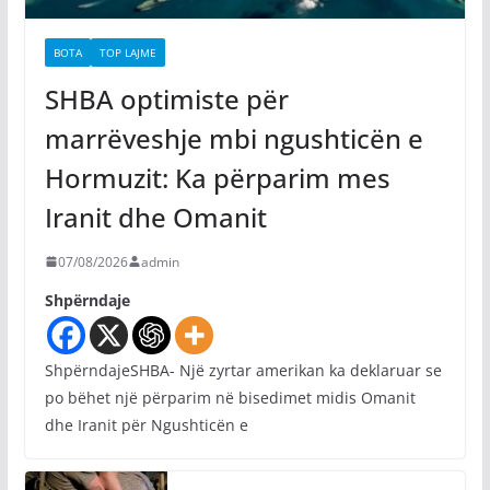
BOTA
TOP LAJME
SHBA optimiste për
marrëveshje mbi ngushticën e
Hormuzit: Ka përparim mes
Iranit dhe Omanit
07/08/2026
admin
Shpërndaje
ShpërndajeSHBA- Një zyrtar amerikan ka deklaruar se
po bëhet një përparim në bisedimet midis Omanit
dhe Iranit për Ngushticën e