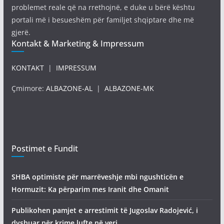
problemet reale që na rrethojnë, e duke u bërë kështu
portali më i besueshëm për familjet shqiptare dhe më
gjerë.
Kontakt & Marketing & Impressum
KONTAKT
|
IMPRESSUM
Çmimore:
ALBAZONE-AL
|
ALBAZONE-MK
Postimet e Fundit
SHBA optimiste për marrëveshje mbi ngushticën e
Hormuzit: Ka përparim mes Iranit dhe Omanit
Publikohen pamjet e arrestimit të Jugoslav Radojević, i
dyshuar për krime lufte në veri