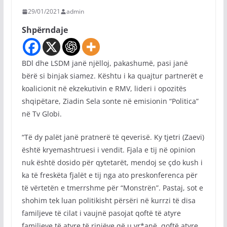
29/01/2021
admin
Shpërndaje
BDl dhe LSDM janë njëlloj, pakashumë, pasi janë
bërë si binjak siamez. Kështu i ka quajtur partnerët e
koalicionit në ekzekutivin e RMV, lideri i opozitës
shqipëtare, Ziadin Sela sonte në emisionin “Politica”
në Tv Globi.
“Të dy palët janë pratnerë të qeverisë. Ky tjetri (Zaevi)
është kryemashtruesi i vendit. Fjala e tij në opinion
nuk është dosido për qytetarët, mendoj se çdo kush i
ka të freskëta fjalët e tij nga ato preskonferenca për
të vërtetën e tmerrshme për “Monstrën”. Pastaj, sot e
shohim tek luan politikisht përsëri në kurrzi të disa
familjeve të cilat i vaujnë pasojat qoftë të atyre
familjeve të atyre të rinjëve që u vr*anë, qoftë atyre