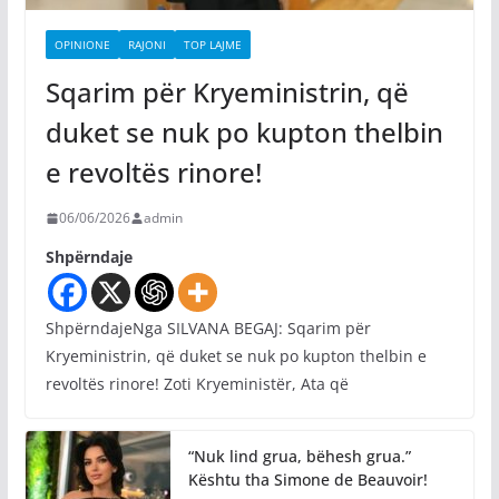
OPINIONE
RAJONI
TOP LAJME
Sqarim për Kryeministrin, që
duket se nuk po kupton thelbin
e revoltës rinore!
06/06/2026
admin
Shpërndaje
ShpërndajeNga SILVANA BEGAJ: Sqarim për
Kryeministrin, që duket se nuk po kupton thelbin e
revoltës rinore! Zoti Kryeministër, Ata që
“Nuk lind grua, bëhesh grua.”
Kështu tha Simone de Beauvoir!