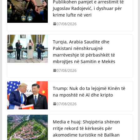
Publikohen pamjet e arrestimit të
Jugoslav Radojević, i dyshuar për
krime lufte në veri
07/08/2026
Turqia, Arabia Saudite dhe
Pakistani nënshkruajnë
marrëveshje të përbashkët të
mbrojtjes në Samitin e Mekës
07/08/2026
Trump: Nuk do ta lejojmë Kinën të
na mposhtë në Al dhe kripto
07/08/2026
Media e huaj: Shqipëria shënon
rritje rekord të kërkesës për
akomodime turistike në Ballkan