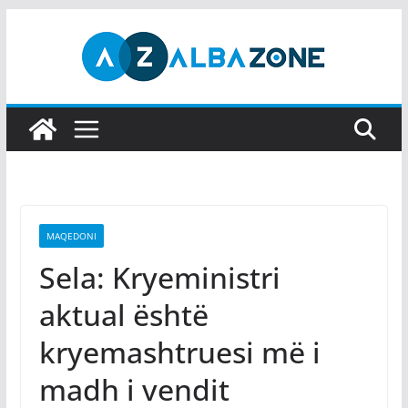
Skip
to
content
MAQEDONI
Sela: Kryeministri
aktual është
kryemashtruesi më i
madh i vendit