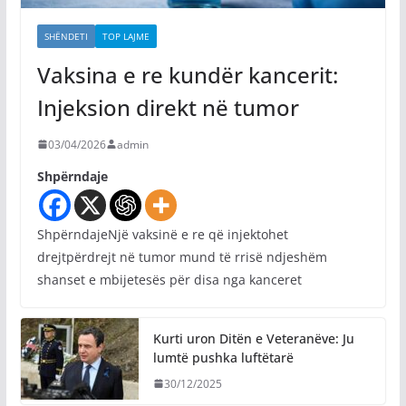
SHËNDETI
TOP LAJME
Vaksina e re kundër kancerit:
Injeksion direkt në tumor
03/04/2026
admin
Shpërndaje
ShpërndajeNjë vaksinë e re që injektohet
drejtpërdrejt në tumor mund të rrisë ndjeshëm
shanset e mbijetesës për disa nga kanceret
Kurti uron Ditën e Veteranëve: Ju
lumtë pushka luftëtarë
30/12/2025