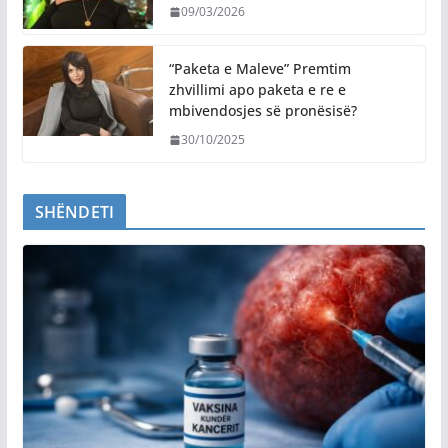
09/03/2026
“Paketa e Maleve” Premtim
zhvillimi apo paketa e re e
mbivendosjes së pronësisë?
30/10/2025
SHËNDETI