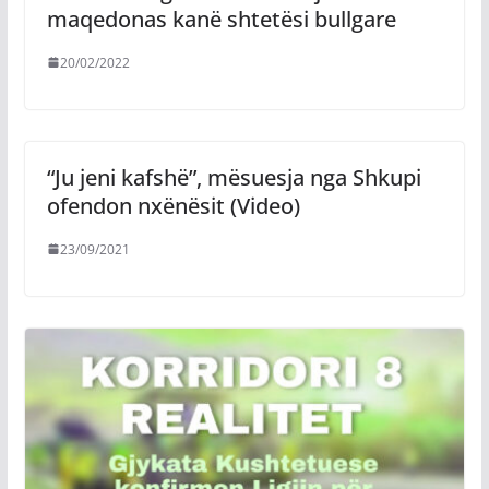
maqedonas kanë shtetësi bullgare
20/02/2022
“Ju jeni kafshë”, mësuesja nga Shkupi
ofendon nxënësit (Video)
23/09/2021