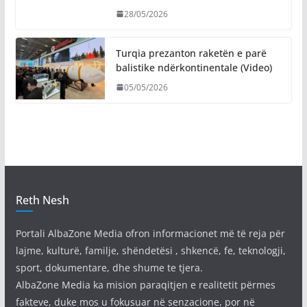
28/05/2026
Turqia prezanton raketën e parë
balistike ndërkontinentale (Video)
05/05/2026
Reth Nesh
Portali AlbaZone Media ofron informacionet më të reja për
lajme, kulturë, familje, shëndetësi , shkencë, fe, teknologji,
sport, dokumentare, dhe shume te tjera.
AlbaZone Media ka mision paraqitjen e realitetit përmes
fakteve, duke mos u fokusuar në senzacione, por në