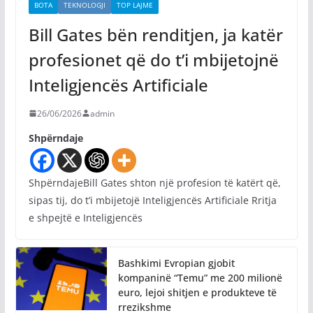
BOTA
TEKNOLOGJI
TOP LAJME
Bill Gates bën renditjen, ja katër
profesionet që do t’i mbijetojnë
Inteligjencës Artificiale
26/06/2026
admin
Shpërndaje
ShpërndajeBill Gates shton një profesion të katërt që,
sipas tij, do t’i mbijetojë Inteligjencës Artificiale Rritja
e shpejtë e Inteligjencës
Bashkimi Evropian gjobit
kompaninë “Temu” me 200 milionë
euro, lejoi shitjen e produkteve të
rrezikshme