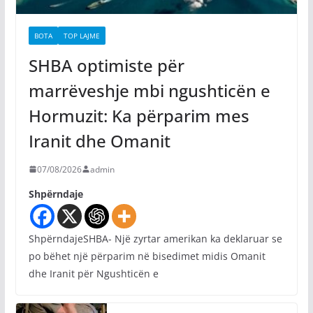
BOTA
TOP LAJME
SHBA optimiste për
marrëveshje mbi ngushticën e
Hormuzit: Ka përparim mes
Iranit dhe Omanit
07/08/2026
admin
Shpërndaje
ShpërndajeSHBA- Një zyrtar amerikan ka deklaruar se
po bëhet një përparim në bisedimet midis Omanit
dhe Iranit për Ngushticën e