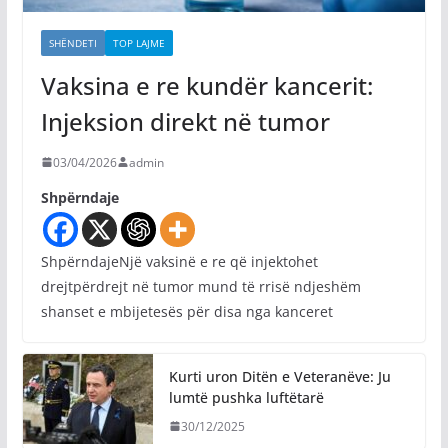
SHËNDETI
TOP LAJME
Vaksina e re kundër kancerit:
Injeksion direkt në tumor
03/04/2026
admin
Shpërndaje
ShpërndajeNjë vaksinë e re që injektohet
drejtpërdrejt në tumor mund të rrisë ndjeshëm
shanset e mbijetesës për disa nga kanceret
Kurti uron Ditën e Veteranëve: Ju
lumtë pushka luftëtarë
30/12/2025