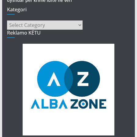
dyshuar për krime lufte në veri
Kategori
Kategori
Reklamo KËTU