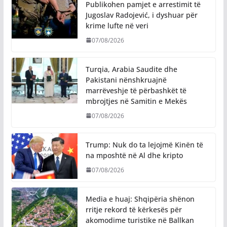
Publikohen pamjet e arrestimit të
Jugoslav Radojević, i dyshuar për
krime lufte në veri
07/08/2026
Turqia, Arabia Saudite dhe
Pakistani nënshkruajnë
marrëveshje të përbashkët të
mbrojtjes në Samitin e Mekës
07/08/2026
Trump: Nuk do ta lejojmë Kinën të
na mposhtë në Al dhe kripto
07/08/2026
Media e huaj: Shqipëria shënon
rritje rekord të kërkesës për
akomodime turistike në Ballkan