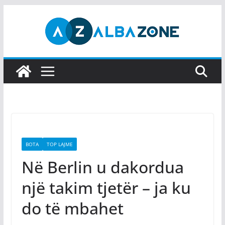
Skip
to
content
BOTA
TOP LAJME
Në Berlin u dakordua
një takim tjetër – ja ku
do të mbahet