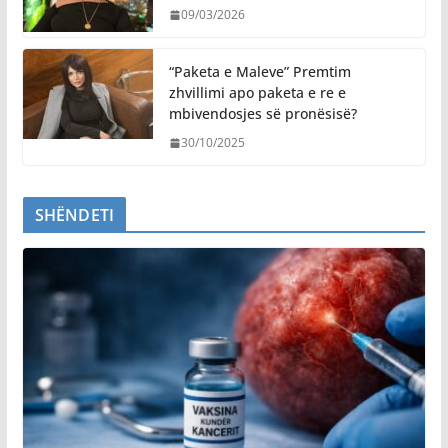
09/03/2026
“Paketa e Maleve” Premtim
zhvillimi apo paketa e re e
mbivendosjes së pronësisë?
30/10/2025
SHËNDETI