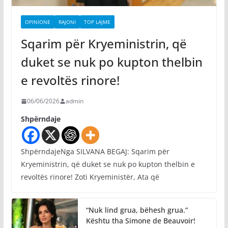
OPINIONE
RAJONI
TOP LAJME
Sqarim për Kryeministrin, që
duket se nuk po kupton thelbin
e revoltës rinore!
06/06/2026
admin
Shpërndaje
ShpërndajeNga SILVANA BEGAJ: Sqarim për
Kryeministrin, që duket se nuk po kupton thelbin e
revoltës rinore! Zoti Kryeministër, Ata që
“Nuk lind grua, bëhesh grua.”
Kështu tha Simone de Beauvoir!