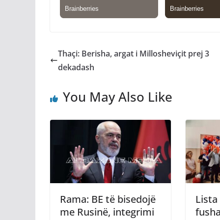
Thaçi: Berisha, argat i Millosheviçit prej 3
dekadash
You May Also Like
Rama: BE të bisedojë
Lista
me Rusinë, integrimi
fush