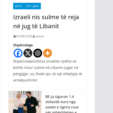
BOTA
TOP LAJME
Izraeli nis sulme të reja
në jug të Libanit
05/08/2026
admin
Shpërndaje
ShpërndajeUshtria izraelite njoftoi se
kishte nisur sulme në Libanin jugor në
përgjigje, siç thotë ajo, të një shkeljeje të
armëpushimit
BE-ja siguron 1.4
miliardë euro nga
asetet e ngrira ruse
për mbështetjen e