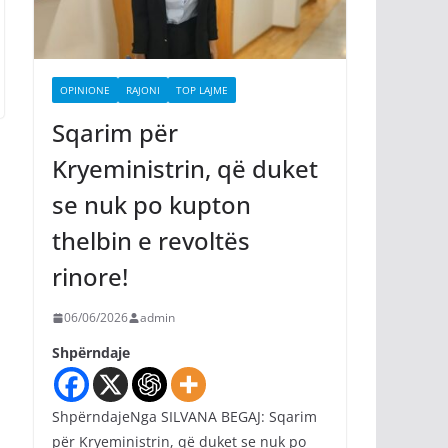
OPINIONE
RAJONI
TOP LAJME
Sqarim për
Kryeministrin, që duket
se nuk po kupton
thelbin e revoltës
rinore!
06/06/2026
admin
Shpërndaje
ShpërndajeNga SILVANA BEGAJ: Sqarim
për Kryeministrin, që duket se nuk po