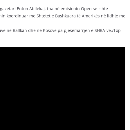
 gazetari Enton Abilekaj, tha në emisionin Open se ishte
shin koordinuar me Shtetet e Bashkuara të Amerikës në lidhje me
izave në Ballkan dhe në Kosovë pa pjesëmarrjen e SHBA-ve./Top