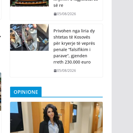
së re
05/08/2026
Privohen nga liria dy
shtetas të Kosovës
për kryerje të veprës
penale “falsifikim i
parave“, gjenden
rreth 230.000 euro
05/08/2026
OPINIONE