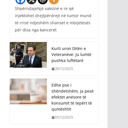
ShpërndajeNjë vaksinë e re që
injektohet drejtpërdrejt në tumor mund
të rrisë ndjeshëm shanset e mbijetesës
për disa nga kanceret
Kurti uron Ditën e
Veteranëve: Ju lumtë
pushka luftëtarë
30/12/2025
Edhe pse i
shëndetshëm, ja pesë
efektet anësore të
konsumit të tepërt të
qumështit
05/12/2025