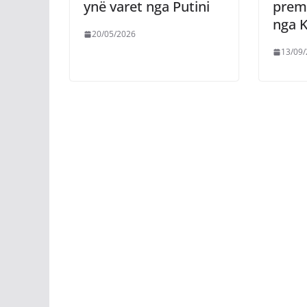
ynë varet nga Putini
premt
nga K
20/05/2026
13/09