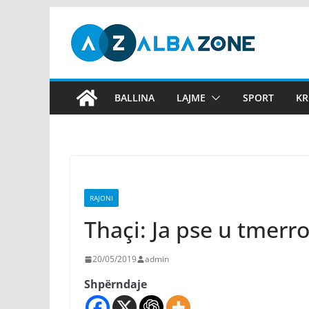
Skip
to
content
BALLINA
LAJME
SPORT
KR
RAJONI
Thaçi: Ja pse u tmerro
20/05/2019
admin
Shpërndaje