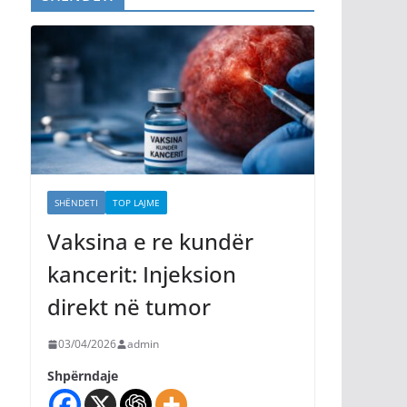
SHËNDETI
TOP LAJME
Vaksina e re kundër
kancerit: Injeksion
direkt në tumor
03/04/2026
admin
Shpërndaje