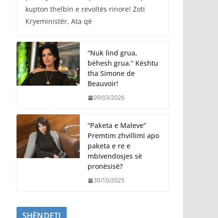
kupton thelbin e revoltës rinore! Zoti
Kryeministër, Ata që
“Nuk lind grua,
bëhesh grua.” Kështu
tha Simone de
Beauvoir!
09/03/2026
“Paketa e Maleve”
Premtim zhvillimi apo
paketa e re e
mbivendosjes së
pronësisë?
30/10/2025
SHËNDETI