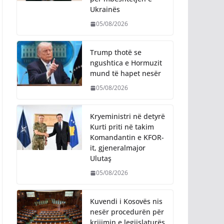
Ukrainës
05/08/2026
Trump thotë se
ngushtica e Hormuzit
mund të hapet nesër
05/08/2026
Kryeministri në detyrë
Kurti priti në takim
Komandantin e KFOR-
it, gjeneralmajor
Ulutaş
05/08/2026
Kuvendi i Kosovës nis
nesër procedurën për
krijimin e legjislaturës