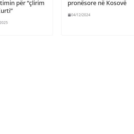
imin për “çlirim
pronësore në Kosovë
urti”
04/12/2024
/2025