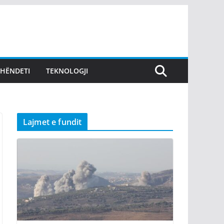
SHËNDETI
TEKNOLOGJI
Lajmet e fundit