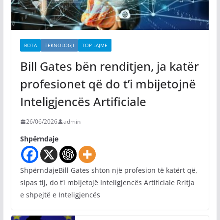
BOTA
TEKNOLOGJI
TOP LAJME
Bill Gates bën renditjen, ja katër
profesionet që do t’i mbijetojnë
Inteligjencës Artificiale
26/06/2026
admin
Shpërndaje
ShpërndajeBill Gates shton një profesion të katërt që,
sipas tij, do t’i mbijetojë Inteligjencës Artificiale Rritja
e shpejtë e Inteligjencës