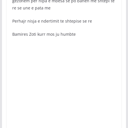
gezohem per nipa e mbesa se po bahen me shtepi te
re se une e pata me
Perhajr nisja e ndertimit te shtepise se re
Bamires Zoti kurr mos ju humbte