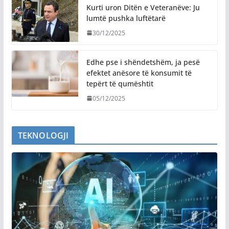
Kurti uron Ditën e Veteranëve: Ju
lumtë pushka luftëtarë
30/12/2025
Edhe pse i shëndetshëm, ja pesë
efektet anësore të konsumit të
tepërt të qumështit
05/12/2025
TEKNOLOGJI