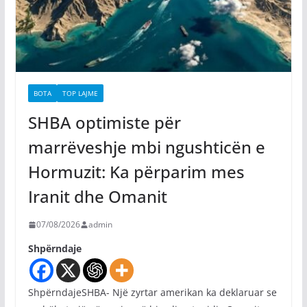
BOTA
TOP LAJME
SHBA optimiste për
marrëveshje mbi ngushticën e
Hormuzit: Ka përparim mes
Iranit dhe Omanit
07/08/2026
admin
Shpërndaje
ShpërndajeSHBA- Një zyrtar amerikan ka deklaruar se