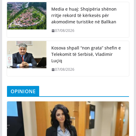
Media e huaj: Shqipëria shënon
rritje rekord të kërkesës për
akomodime turistike në Ballkan
07/08/2026
Kosova shpall “non grata” shefin e
Telekomit të Serbisë, Vladimir
Luçiq
07/08/2026
OPINIONE