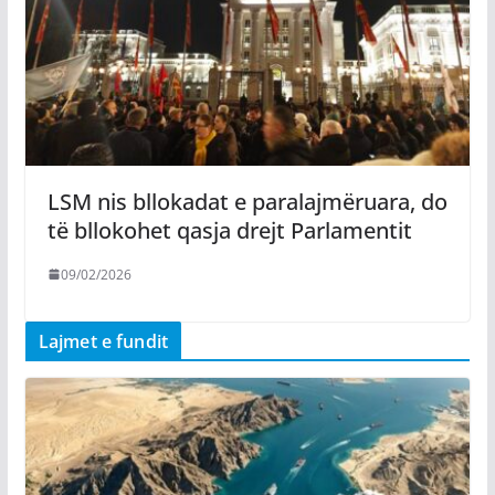
LSM nis bllokadat e paralajmëruara, do
të bllokohet qasja drejt Parlamentit
09/02/2026
Lajmet e fundit