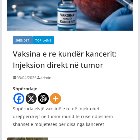
SHËNDETI
TOP LAJME
Vaksina e re kundër kancerit:
Injeksion direkt në tumor
03/04/2026
admin
Shpërndaje
ShpërndajeNjë vaksinë e re që injektohet
drejtpërdrejt në tumor mund të rrisë ndjeshëm
shanset e mbijetesës për disa nga kanceret