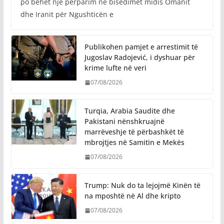
po bëhet një përparim në bisedimet midis Omanit
dhe Iranit për Ngushticën e
Publikohen pamjet e arrestimit të
Jugoslav Radojević, i dyshuar për
krime lufte në veri
07/08/2026
Turqia, Arabia Saudite dhe
Pakistani nënshkruajnë
marrëveshje të përbashkët të
mbrojtjes në Samitin e Mekës
07/08/2026
Trump: Nuk do ta lejojmë Kinën të
na mposhtë në Al dhe kripto
07/08/2026