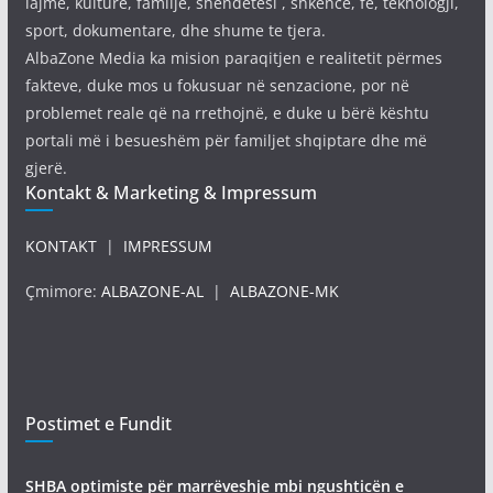
lajme, kulturë, familje, shëndetësi , shkencë, fe, teknologji,
sport, dokumentare, dhe shume te tjera.
AlbaZone Media ka mision paraqitjen e realitetit përmes
fakteve, duke mos u fokusuar në senzacione, por në
problemet reale që na rrethojnë, e duke u bërë kështu
portali më i besueshëm për familjet shqiptare dhe më
gjerë.
Kontakt & Marketing & Impressum
KONTAKT
|
IMPRESSUM
Çmimore:
ALBAZONE-AL
|
ALBAZONE-MK
Postimet e Fundit
SHBA optimiste për marrëveshje mbi ngushticën e