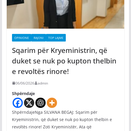
OPINIONE
RAJONI
TOP LAJME
Sqarim për Kryeministrin, që
duket se nuk po kupton thelbin
e revoltës rinore!
06/06/2026
admin
Shpërndaje
ShpërndajeNga SILVANA BEGAJ: Sqarim për
Kryeministrin, që duket se nuk po kupton thelbin e
revoltës rinore! Zoti Kryeministër, Ata që