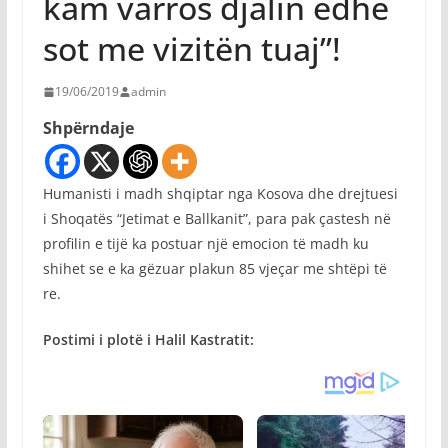
kam varros djalin edhe
sot me vizitën tuaj”!
19/06/2019
admin
Shpërndaje
Humanisti i madh shqiptar nga Kosova dhe drejtuesi
i Shoqatës “Jetimat e Ballkanit”, para pak çastesh në
profilin e tijë ka postuar një emocion të madh ku
shihet se e ka gëzuar plakun 85 vjeçar me shtëpi të
re.
Postimi i plotë i Halil Kastratit: