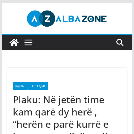
Skip
to
content
RAJONI
TOP LAJME
Plaku: Në jetën time
kam qarë dy herë ,
“herën e parë kurrë e