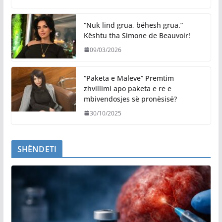
“Nuk lind grua, bëhesh grua.”
Kështu tha Simone de Beauvoir!
09/03/2026
“Paketa e Maleve” Premtim
zhvillimi apo paketa e re e
mbivendosjes së pronësisë?
30/10/2025
SHËNDETI