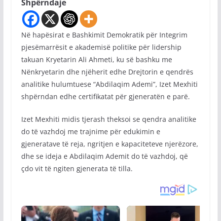
Shpërndaje
Në hapësirat e Bashkimit Demokratik për Integrim
pjesëmarrësit e akademisë politike për lidership
takuan Kryetarin Ali Ahmeti, ku së bashku me
Nënkryetarin dhe njëherit edhe Drejtorin e qendrës
analitike hulumtuese “Abdilaqim Ademi”, Izet Mexhiti
shpërndan edhe certifikatat për gjeneratën e parë.
Izet Mexhiti midis tjerash theksoi se qendra analitike
do të vazhdoj me trajnime për edukimin e
gjeneratave të reja, ngritjen e kapaciteteve njerëzore,
dhe se ideja e Abdilaqim Ademit do të vazhdoj, që
çdo vit të ngiten gjenerata të tilla.