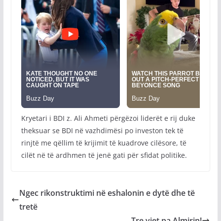
Kryetari i BDI z. Ali Ahmeti përgëzoi liderët e rij duke
theksuar se BDI në vazhdimësi po investon tek të
rinjtë me qëllim të krijimit të kuadrove cilësore, të
cilët në të ardhmen të jenë gati për sfidat politike.
Ngec rikonstruktimi në eshalonin e dytë dhe të
tretë
Tre vjet pa Almirin!