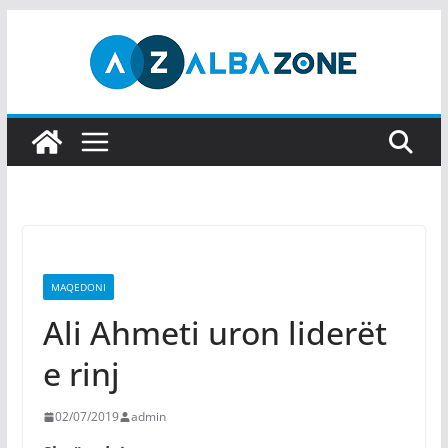
Skip
to
content
MAQEDONI
Ali Ahmeti uron liderët
e rinj
02/07/2019
admin