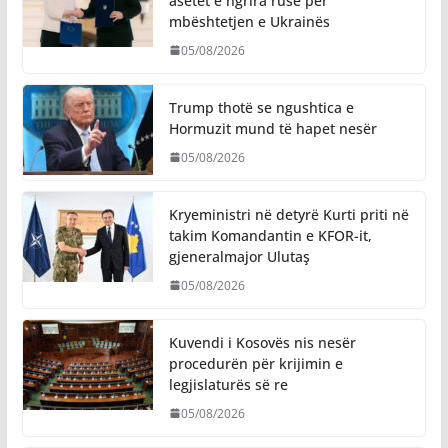
asetet e ngrira ruse për
mbështetjen e Ukrainës
05/08/2026
Trump thotë se ngushtica e
Hormuzit mund të hapet nesër
05/08/2026
Kryeministri në detyrë Kurti priti në
takim Komandantin e KFOR-it,
gjeneralmajor Ulutaş
05/08/2026
Kuvendi i Kosovës nis nesër
procedurën për krijimin e
legjislaturës së re
05/08/2026