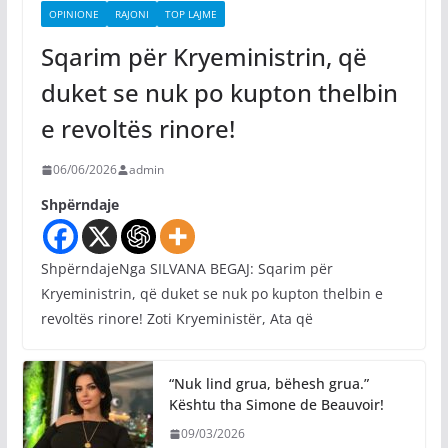
OPINIONE
RAJONI
TOP LAJME
Sqarim për Kryeministrin, që
duket se nuk po kupton thelbin
e revoltës rinore!
06/06/2026
admin
Shpërndaje
ShpërndajeNga SILVANA BEGAJ: Sqarim për
Kryeministrin, që duket se nuk po kupton thelbin e
revoltës rinore! Zoti Kryeministër, Ata që
“Nuk lind grua, bëhesh grua.”
Kështu tha Simone de Beauvoir!
09/03/2026