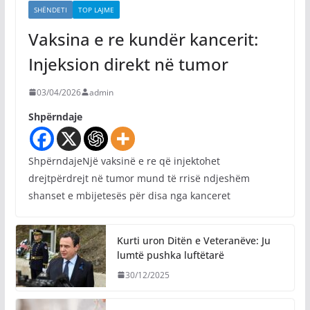
SHËNDETI
TOP LAJME
Vaksina e re kundër kancerit:
Injeksion direkt në tumor
03/04/2026
admin
Shpërndaje
ShpërndajeNjë vaksinë e re që injektohet
drejtpërdrejt në tumor mund të rrisë ndjeshëm
shanset e mbijetesës për disa nga kanceret
Kurti uron Ditën e Veteranëve: Ju
lumtë pushka luftëtarë
30/12/2025