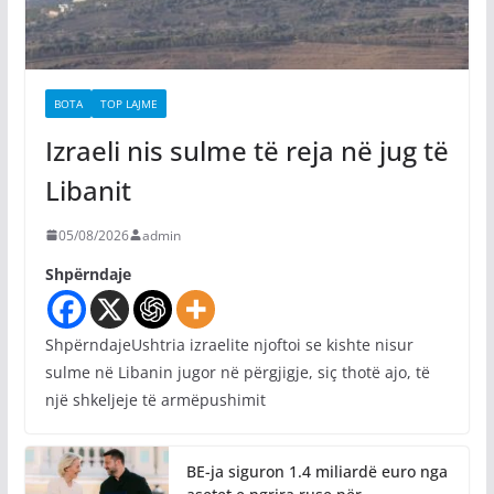
BOTA
TOP LAJME
Izraeli nis sulme të reja në jug të
Libanit
05/08/2026
admin
Shpërndaje
ShpërndajeUshtria izraelite njoftoi se kishte nisur
sulme në Libanin jugor në përgjigje, siç thotë ajo, të
një shkeljeje të armëpushimit
BE-ja siguron 1.4 miliardë euro nga