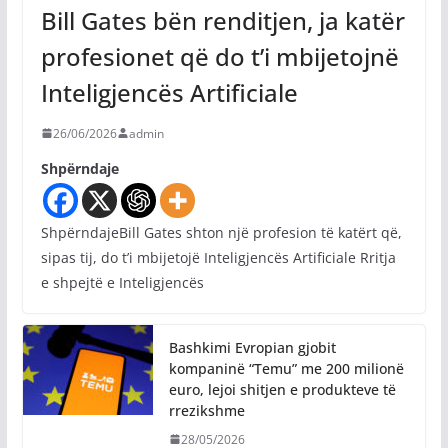
Bill Gates bën renditjen, ja katër
profesionet që do t’i mbijetojnë
Inteligjencës Artificiale
26/06/2026
admin
Shpërndaje
ShpërndajeBill Gates shton një profesion të katërt që,
sipas tij, do t’i mbijetojë Inteligjencës Artificiale Rritja
e shpejtë e Inteligjencës
Bashkimi Evropian gjobit
kompaninë “Temu” me 200 milionë
euro, lejoi shitjen e produkteve të
rrezikshme
28/05/2026