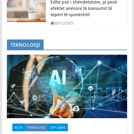
Edhe pse i shëndetshëm, ja pesë
efektet anësore të konsumit të
tepërt të qumështit
05/12/2025
TEKNOLOGJI
BOTA
TEKNOLOGJI
TOP LAJME