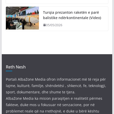
Turqia prezanton raketën e parë
balistike ndërkontinentale (Video)
05/05/2026
Reth Nesh
Portali AlbaZone Media ofron informacionet më të reja për
lajme, kulturë, familje, shëndetësi , shkencë, fe, teknologji,
sport, dokumentare, dhe shume te tjera.
AlbaZone Media ka mision paraqitjen e realitetit përmes
fakteve, duke mos u fokusuar në senzacione, por në
problemet reale që na rrethojnë, e duke u bërë kështu