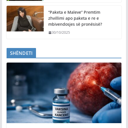
“Paketa e Maleve” Premtim
zhvillimi apo paketa e re e
mbivendosjes së pronësisë?
30/10/2025
SHËNDETI