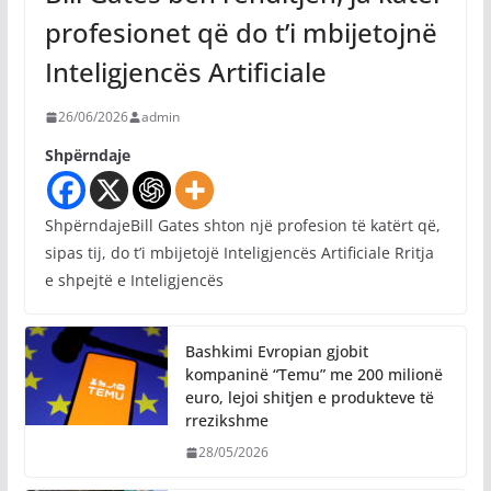
profesionet që do t’i mbijetojnë
Inteligjencës Artificiale
26/06/2026
admin
Shpërndaje
ShpërndajeBill Gates shton një profesion të katërt që,
sipas tij, do t’i mbijetojë Inteligjencës Artificiale Rritja
e shpejtë e Inteligjencës
Bashkimi Evropian gjobit
kompaninë “Temu” me 200 milionë
euro, lejoi shitjen e produkteve të
rrezikshme
28/05/2026