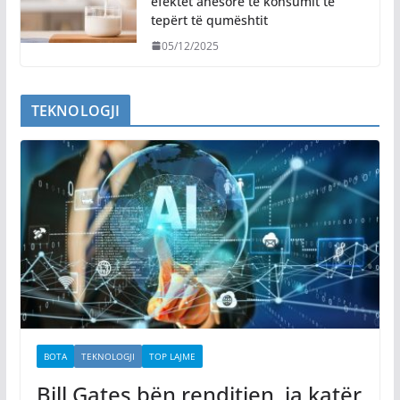
efektet anësore të konsumit të
tepërt të qumështit
05/12/2025
TEKNOLOGJI
BOTA
TEKNOLOGJI
TOP LAJME
Bill Gates bën renditjen, ja katër