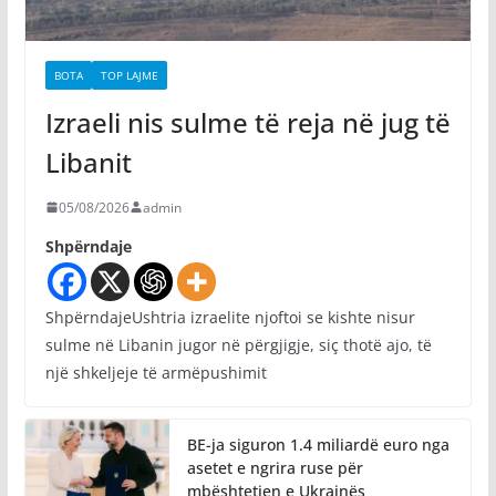
BOTA
TOP LAJME
Izraeli nis sulme të reja në jug të
Libanit
05/08/2026
admin
Shpërndaje
ShpërndajeUshtria izraelite njoftoi se kishte nisur
sulme në Libanin jugor në përgjigje, siç thotë ajo, të
një shkeljeje të armëpushimit
BE-ja siguron 1.4 miliardë euro nga
asetet e ngrira ruse për
mbështetjen e Ukrainës