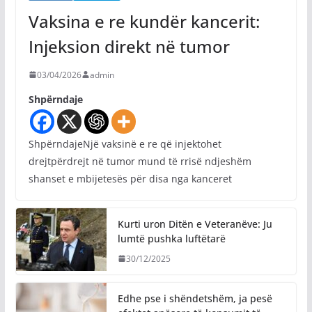
Vaksina e re kundër kancerit:
Injeksion direkt në tumor
03/04/2026
admin
Shpërndaje
ShpërndajeNjë vaksinë e re që injektohet
drejtpërdrejt në tumor mund të rrisë ndjeshëm
shanset e mbijetesës për disa nga kanceret
Kurti uron Ditën e Veteranëve: Ju
lumtë pushka luftëtarë
30/12/2025
Edhe pse i shëndetshëm, ja pesë