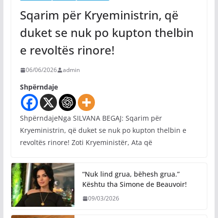
Sqarim për Kryeministrin, që
duket se nuk po kupton thelbin
e revoltës rinore!
06/06/2026
admin
Shpërndaje
ShpërndajeNga SILVANA BEGAJ: Sqarim për
Kryeministrin, që duket se nuk po kupton thelbin e
revoltës rinore! Zoti Kryeministër, Ata që
“Nuk lind grua, bëhesh grua.”
Kështu tha Simone de Beauvoir!
09/03/2026