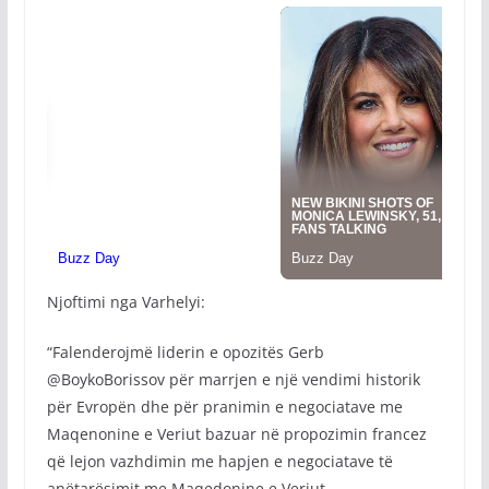
Njoftimi nga Varhelyi:
“Falenderojmë liderin e opozitës Gerb
@BoykoBorissov për marrjen e një vendimi historik
për Evropën dhe për pranimin e negociatave me
Maqenonine e Veriut bazuar në propozimin francez
që lejon vazhdimin me hapjen e negociatave të
anëtarësimit me Maqedonine e Veriut.