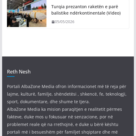
Turqia prezanton raketën e parë
balistike ndërkontinentale (Video)
05/05/2026
Reth Nesh
Portali AlbaZone Media ofron informacionet më të reja për
lajme, kulturë, familje, shëndetësi , shkencë, fe, teknologji,
sport, dokumentare, dhe shume te tjera.
AlbaZone Media ka mision paraqitjen e realitetit përmes
fakteve, duke mos u fokusuar në senzacione, por në
problemet reale që na rrethojnë, e duke u bërë kështu
portali më i besueshëm për familjet shqiptare dhe më