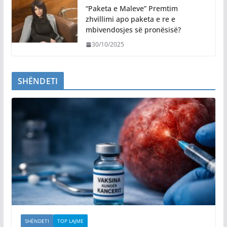
“Paketa e Maleve” Premtim
zhvillimi apo paketa e re e
mbivendosjes së pronësisë?
30/10/2025
SHËNDETI
SHËNDETI
TOP LAJME