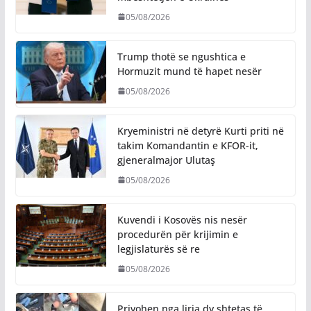
05/08/2026
Trump thotë se ngushtica e
Hormuzit mund të hapet nesër
05/08/2026
Kryeministri në detyrë Kurti priti në
takim Komandantin e KFOR-it,
gjeneralmajor Ulutaş
05/08/2026
Kuvendi i Kosovës nis nesër
procedurën për krijimin e
legjislaturës së re
05/08/2026
Privohen nga liria dy shtetas të