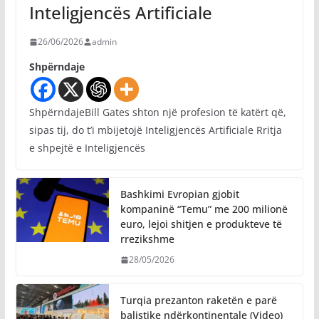
Inteligjencës Artificiale
26/06/2026
admin
Shpërndaje
ShpërndajeBill Gates shton një profesion të katërt që,
sipas tij, do t’i mbijetojë Inteligjencës Artificiale Rritja
e shpejtë e Inteligjencës
Bashkimi Evropian gjobit
kompaninë “Temu” me 200 milionë
euro, lejoi shitjen e produkteve të
rrezikshme
28/05/2026
Turqia prezanton raketën e parë
balistike ndërkontinentale (Video)