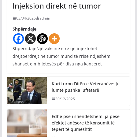
Injeksion direkt në tumor
03/04/2026
admin
Shpërndaje
ShpërndajeNjë vaksinë e re që injektohet
drejtpërdrejt në tumor mund të rrisë ndjeshëm
shanset e mbijetesës për disa nga kanceret
Kurti uron Ditën e Veteranëve: Ju
lumtë pushka luftëtarë
30/12/2025
Edhe pse i shëndetshëm, ja pesë
efektet anësore të konsumit të
tepërt të qumështit