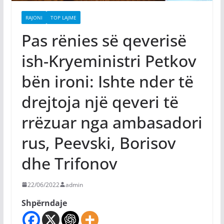
RAJONI
TOP LAJME
Pas rënies së qeverisë
ish-Kryeministri Petkov
bën ironi: Ishte nder të
drejtoja një qeveri të
rrëzuar nga ambasadori
rus, Peevski, Borisov
dhe Trifonov
22/06/2022
admin
Shpërndaje