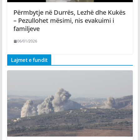
Përmbytje në Durrës, Lezhë dhe Kukës
– Pezullohet mësimi, nis evakuimi i
familjeve
06/01/2026
Lajmet e fundit