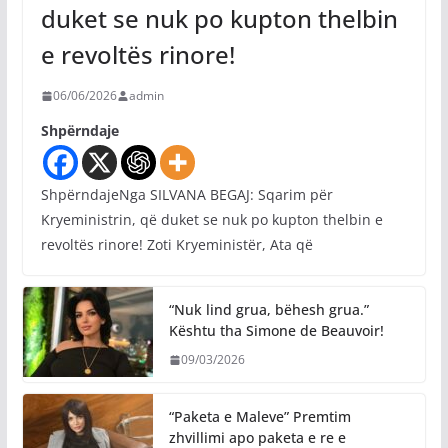
duket se nuk po kupton thelbin
e revoltës rinore!
06/06/2026
admin
Shpërndaje
ShpërndajeNga SILVANA BEGAJ: Sqarim për
Kryeministrin, që duket se nuk po kupton thelbin e
revoltës rinore! Zoti Kryeministër, Ata që
“Nuk lind grua, bëhesh grua.”
Kështu tha Simone de Beauvoir!
09/03/2026
“Paketa e Maleve” Premtim
zhvillimi apo paketa e re e