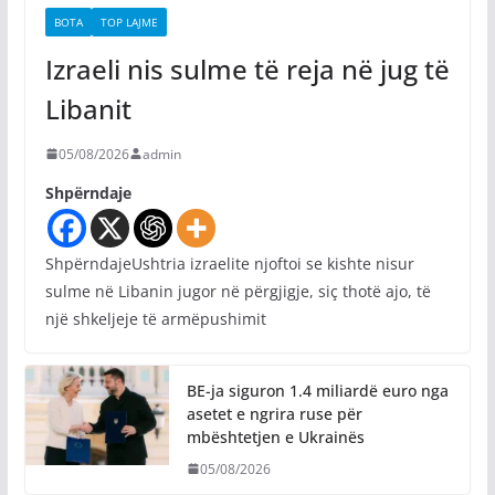
BOTA
TOP LAJME
Izraeli nis sulme të reja në jug të
Libanit
05/08/2026
admin
Shpërndaje
ShpërndajeUshtria izraelite njoftoi se kishte nisur
sulme në Libanin jugor në përgjigje, siç thotë ajo, të
një shkeljeje të armëpushimit
BE-ja siguron 1.4 miliardë euro nga
asetet e ngrira ruse për
mbështetjen e Ukrainës
05/08/2026