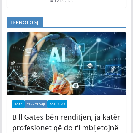
05/12/2025
TEKNOLOGJI
BOTA
TEKNOLOGJI
TOP LAJME
Bill Gates bën renditjen, ja katër
profesionet që do t’i mbijetojnë