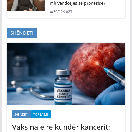
mbivendosjes së pronësisë?
30/10/2025
SHËNDETI
SHËNDETI
TOP LAJME
Vaksina e re kundër kancerit: