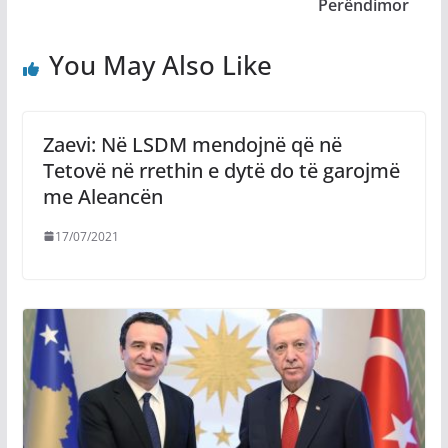
Perëndimor
You May Also Like
Zaevi: Në LSDM mendojnë që në
Tetovë në rrethin e dytë do të garojmë
me Aleancën
17/07/2021