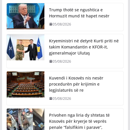
Trump thotë se ngushtica e
Hormuzit mund të hapet nesër
05/08/2026
Kryeministri në detyrë Kurti priti në
takim Komandantin e KFOR-it,
gjeneralmajor Ulutaş
05/08/2026
Kuvendi i Kosovës nis nesër
procedurën për krijimin e
legjislaturës së re
05/08/2026
Privohen nga liria dy shtetas të
Kosovës për kryerje të veprës
penale “falsifikim i parave“,