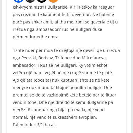
Ish-kryeministri i Bullgarisë, Kiril Petkov ka reaguar
pas rrëzimit të kabinetit të tij qeveritar. Në fjalën e
parë pas shkarkimit, ai tha me ironi se qeveria e tij u
rrëzua nga ‘ambasadori’ rus në Bullgari duke
përmendur edhe emra.
“Ishte nder për mua të drejtoja një qeveri që u rrëzua
nga Peevski, Borisov, Trifonov dhe Mitrofanova,
ambasadori i Rusisë në Bullgari. Ky votim është
vetëm një hap i vogël në një rrugë shumë të gjatë.
Ajo që ata (opozita) nuk kuptuan ishte se në këtë
mënyrë nuk mund ta fitojnë popullin bullgar. Unë
premtoj se do të vazhdojmë këtë betejë për të fituar
vendin tonë. Dhe një ditë do të kemi Bullgarinë pa
njerëz të sunduar nga hija, pa mafia, një vend
normal, një vend të suksesshëm evropian.
Faleminderit!,”-tha ai.