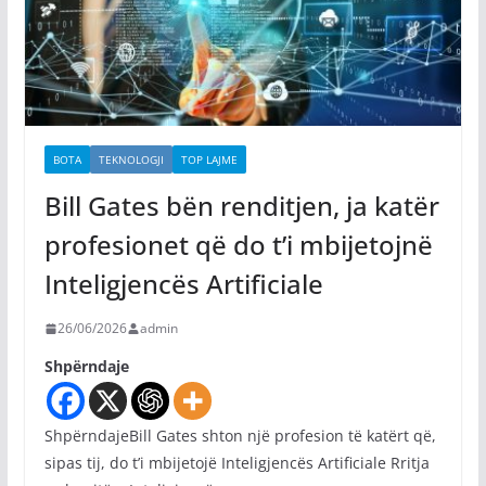
BOTA
TEKNOLOGJI
TOP LAJME
Bill Gates bën renditjen, ja katër
profesionet që do t’i mbijetojnë
Inteligjencës Artificiale
26/06/2026
admin
Shpërndaje
ShpërndajeBill Gates shton një profesion të katërt që,
sipas tij, do t’i mbijetojë Inteligjencës Artificiale Rritja