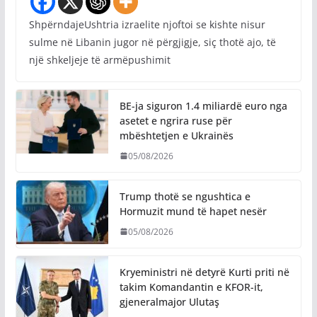
ShpërndajeUshtria izraelite njoftoi se kishte nisur
sulme në Libanin jugor në përgjigje, siç thotë ajo, të
një shkeljeje të armëpushimit
BE-ja siguron 1.4 miliardë euro nga
asetet e ngrira ruse për
mbështetjen e Ukrainës
05/08/2026
Trump thotë se ngushtica e
Hormuzit mund të hapet nesër
05/08/2026
Kryeministri në detyrë Kurti priti në
takim Komandantin e KFOR-it,
gjeneralmajor Ulutaş