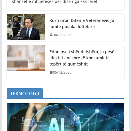
shanset e mbijetesës për disa nga kanceret
Kurti uron Ditën e Veteranëve: Ju
lumtë pushka luftëtarë
30/12/2025
Edhe pse i shëndetshëm, ja pesë
efektet anësore të konsumit të
tepërt të qumështit
05/12/2025
TEKNOLOGJI