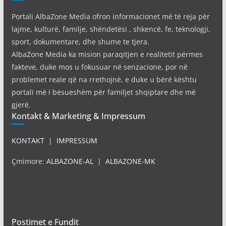
Portali AlbaZone Media ofron informacionet më të reja për
lajme, kulturë, familje, shëndetësi , shkencë, fe, teknologji,
sport, dokumentare, dhe shume te tjera.
AlbaZone Media ka mision paraqitjen e realitetit përmes
fakteve, duke mos u fokusuar në senzacione, por në
problemet reale që na rrethojnë, e duke u bërë kështu
portali më i besueshëm për familjet shqiptare dhe më
gjerë.
Kontakt & Marketing & Impressum
KONTAKT
|
IMPRESSUM
Çmimore:
ALBAZONE-AL
|
ALBAZONE-MK
Postimet e Fundit