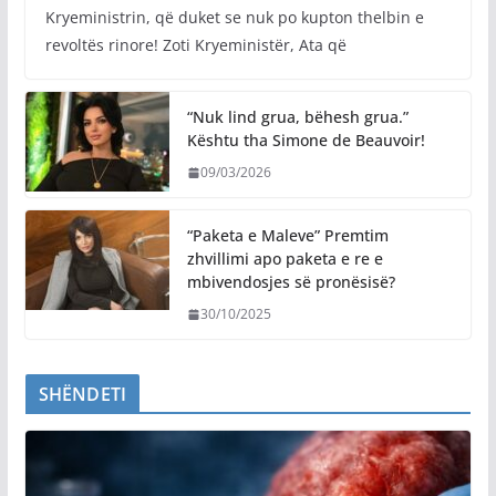
Kryeministrin, që duket se nuk po kupton thelbin e
revoltës rinore! Zoti Kryeministër, Ata që
“Nuk lind grua, bëhesh grua.”
Kështu tha Simone de Beauvoir!
09/03/2026
“Paketa e Maleve” Premtim
zhvillimi apo paketa e re e
mbivendosjes së pronësisë?
30/10/2025
SHËNDETI