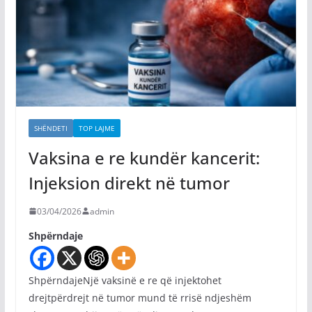
SHËNDETI
TOP LAJME
Vaksina e re kundër kancerit:
Injeksion direkt në tumor
03/04/2026
admin
Shpërndaje
ShpërndajeNjë vaksinë e re që injektohet
drejtpërdrejt në tumor mund të rrisë ndjeshëm