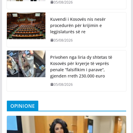
05/08/2026
Kuvendi i Kosovës nis nesër
procedurën për krijimin e
legjislaturës së re
05/08/2026
Privohen nga liria dy shtetas të
Kosovës për kryerje të veprës
penale “falsifikim i parave“,
gjenden rreth 230.000 euro
05/08/2026
OPINIONE