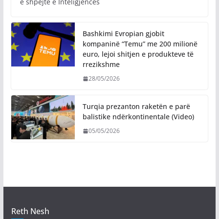
e shpejtë e Inteligjencës
Bashkimi Evropian gjobit
kompaninë “Temu” me 200 milionë
euro, lejoi shitjen e produkteve të
rrezikshme
28/05/2026
Turqia prezanton raketën e parë
balistike ndërkontinentale (Video)
05/05/2026
Reth Nesh