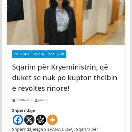
OPINIONE
RAJONI
TOP LAJME
Sqarim për Kryeministrin, që
duket se nuk po kupton thelbin
e revoltës rinore!
06/06/2026
admin
Shpërndaje
ShpërndajeNga SILVANA BEGAJ: Sqarim për