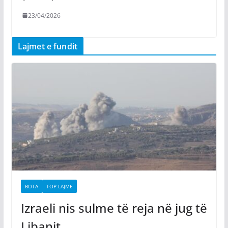
23/04/2026
Lajmet e fundit
BOTA
TOP LAJME
Izraeli nis sulme të reja në jug të
Libanit