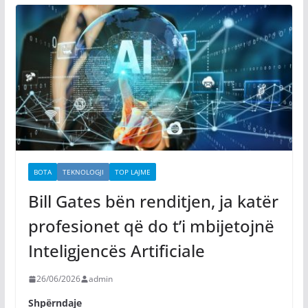
BOTA
TEKNOLOGJI
TOP LAJME
Bill Gates bën renditjen, ja katër
profesionet që do t’i mbijetojnë
Inteligjencës Artificiale
26/06/2026
admin
Shpërndaje