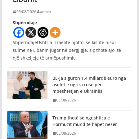
05/08/2026
admin
Shpërndaje
ShpërndajeUshtria izraelite njoftoi se kishte nisur
sulme në Libanin jugor në përgjigje, siç thotë ajo, të
një shkeljeje të armëpushimit
BE-ja siguron 1.4 miliardë euro nga
asetet e ngrira ruse për
mbështetjen e Ukrainës
05/08/2026
Trump thotë se ngushtica e
Hormuzit mund të hapet nesër
05/08/2026