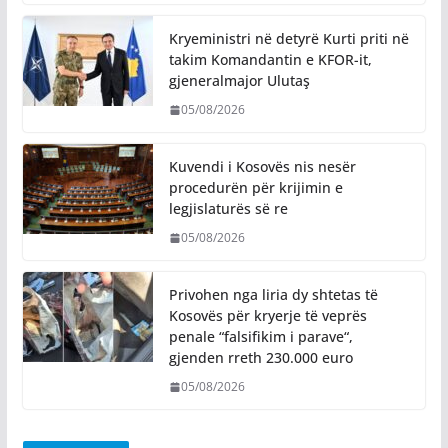
Kryeministri në detyrë Kurti priti në
takim Komandantin e KFOR-it,
gjeneralmajor Ulutaş
05/08/2026
Kuvendi i Kosovës nis nesër
procedurën për krijimin e
legjislaturës së re
05/08/2026
Privohen nga liria dy shtetas të
Kosovës për kryerje të veprës
penale “falsifikim i parave“,
gjenden rreth 230.000 euro
05/08/2026