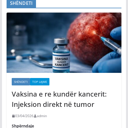
SHËNDETI
SHËNDETI
TOP LAJME
Vaksina e re kundër kancerit:
Injeksion direkt në tumor
03/04/2026
admin
Shpërndaje