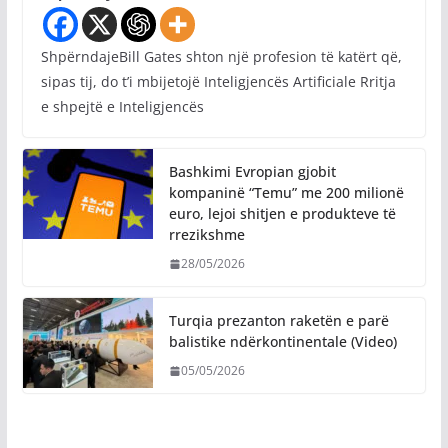
ShpërndajeBill Gates shton një profesion të katërt që,
sipas tij, do t’i mbijetojë Inteligjencës Artificiale Rritja
e shpejtë e Inteligjencës
Bashkimi Evropian gjobit
kompaninë “Temu” me 200 milionë
euro, lejoi shitjen e produkteve të
rrezikshme
28/05/2026
Turqia prezanton raketën e parë
balistike ndërkontinentale (Video)
05/05/2026