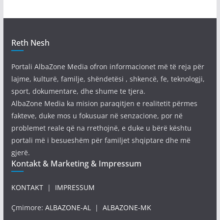
Reth Nesh
Portali AlbaZone Media ofron informacionet më të reja për
lajme, kulturë, familje, shëndetësi , shkencë, fe, teknologji,
sport, dokumentare, dhe shume te tjera.
AlbaZone Media ka mision paraqitjen e realitetit përmes
fakteve, duke mos u fokusuar në senzacione, por në
problemet reale që na rrethojnë, e duke u bërë kështu
portali më i besueshëm për familjet shqiptare dhe më
gjerë.
Kontakt & Marketing & Impressum
KONTAKT
|
IMPRESSUM
Çmimore:
ALBAZONE-AL
|
ALBAZONE-MK