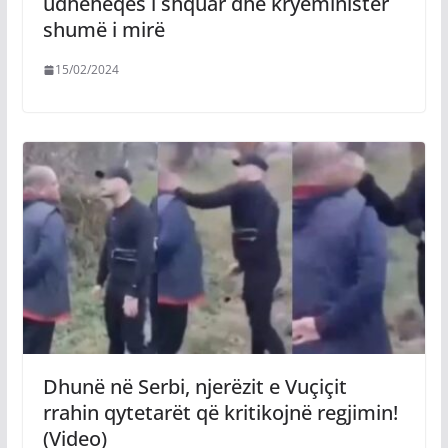
udhëheqës i shquar dhe kryeministër
shumë i mirë
15/02/2024
Dhunë në Serbi, njerëzit e Vuçiçit
rrahin qytetarët që kritikojnë regjimin!
(Video)