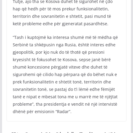
Tutje, ajo tha se Kosova duhet të sigurohet në çdo
hap që hedh për të mos prekur funksionalitetin,
territorin dhe sovranitetin e shtetit, pasi mund të
ketë probleme edhe për gjeneratat pasardhëse.
“Tash i kuptojmë ka interesa shumë më të mëdha që
Serbinë ta shkëpusin nga Rusia, është interes edhe
gjeopolitik, por kjo nuk do të thotë që presioni
kryesisht të fokusohet te Kosova, sepse janë bërë
shumë koncesione përgjatë viteve dhe duhet të
sigurohemi që cilido hap përpara që do bëhet nuk e
prek funksionalitetin e shtetit tonë, territorin dhe
sovranitetin tonë, se pastaj do t’i lëmë edhe fëmijët
tanë e nipat e mbesat tona me u marrë me të njëjtat
probleme”, tha presidentja e vendit në një intervistë
dhënë për emisionin “Radar”.