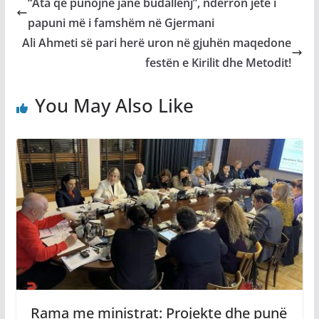
“Ata që punojnë janë budallenj”, ndërron jetë i
papuni më i famshëm në Gjermani
Ali Ahmeti së pari herë uron në gjuhën maqedone
festën e Kirilit dhe Metodit!
You May Also Like
Rama me ministrat: Projekte dhe punë