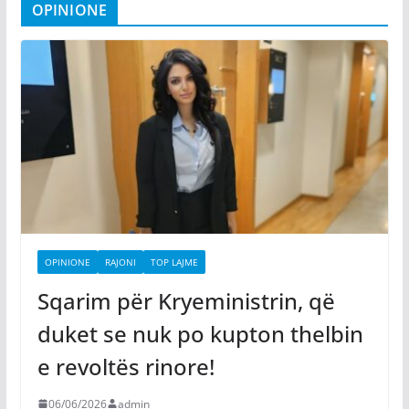
OPINIONE
OPINIONE
RAJONI
TOP LAJME
Sqarim për Kryeministrin, që
duket se nuk po kupton thelbin
e revoltës rinore!
06/06/2026
admin