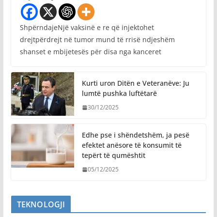
ShpërndajeNjë vaksinë e re që injektohet
drejtpërdrejt në tumor mund të rrisë ndjeshëm
shanset e mbijetesës për disa nga kanceret
Kurti uron Ditën e Veteranëve: Ju
lumtë pushka luftëtarë
30/12/2025
Edhe pse i shëndetshëm, ja pesë
efektet anësore të konsumit të
tepërt të qumështit
05/12/2025
TEKNOLOGJI