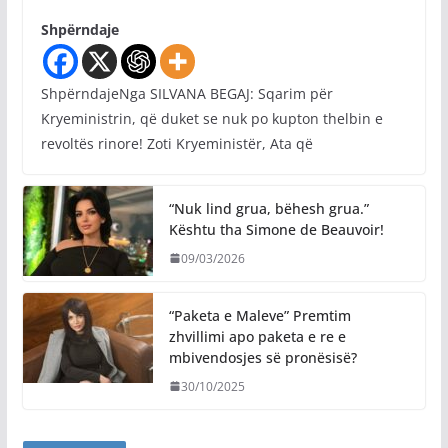
Shpërndaje
ShpërndajeNga SILVANA BEGAJ: Sqarim për
Kryeministrin, që duket se nuk po kupton thelbin e
revoltës rinore! Zoti Kryeministër, Ata që
“Nuk lind grua, bëhesh grua.”
Kështu tha Simone de Beauvoir!
09/03/2026
“Paketa e Maleve” Premtim
zhvillimi apo paketa e re e
mbivendosjes së pronësisë?
30/10/2025