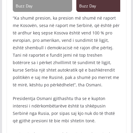
“Ka shumë presion, ka presion më shumë në raport
me Kosovën, sesa në raport me Serbinë, që është për
të ardhur keq sepse Kosova është vend 100 % pro
evropian, pro amerikan, vend i sundimit të ligjit,
është shembull i demokracisë në rajon dhe përtej.
Tani në raportet e fundit jemi në top treshen
botërore sa i përket zhvillimit të sundimit të ligjit,
kurse Serbia një shtet autokratik që e bashkërendit
politikën e saj me Rusinë, pak a shumë po merret me
të mirë, kështu po përkëdhelet”, tha Osmani.
Presidentja Osmani gjithashtu tha se e kupton
interesi i ndërkombëtarëve është ta shkëpusin
Serbinë nga Rusia, por sipas saj kjo nuk do të thotë
që gjithë presioni të bie mbi shtetin tonë.