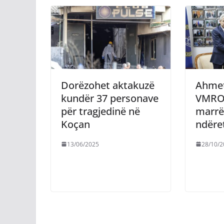
Dorëzohet aktakuzë
Ahmeti
kundër 37 personave
VMRO-
për tragjedinë në
marrë
Koçan
ndëre
13/06/2025
28/10/2