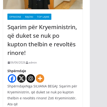
OPINIONE
RAJONI
TOP LAJME
Sqarim për Kryeministrin,
që duket se nuk po
kupton thelbin e revoltës
rinore!
06/06/2026
admin
Shpërndaje
ShpërndajeNga SILVANA BEGAJ: Sqarim për
Kryeministrin, që duket se nuk po kupton
thelbin e revoltës rinore! Zoti Kryeministër,
Ata që