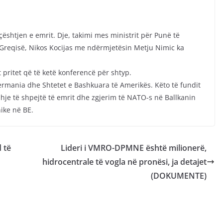
ështjen e emrit. Dje, takimi mes ministrit për Punë të
 Greqisë, Nikos Kocijas me ndërmjetësin Metju Nimic ka
pritet që të ketë konferencë për shtyp.
ermania dhe Shtetet e Bashkuara të Amerikës. Këto të fundit
hje të shpejtë të emrit dhe zgjerim të NATO-s në Ballkanin
ike në BE.
 të
Lideri i VMRO-DPMNE është milionerë,
hidrocentrale të vogla në pronësi, ja detajet
(DOKUMENTE)