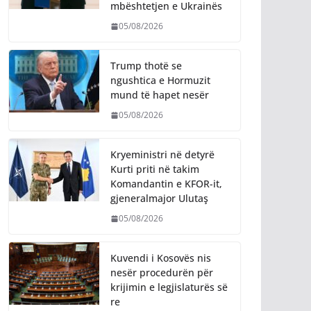
mbështetjen e Ukrainës
05/08/2026
Trump thotë se
ngushtica e Hormuzit
mund të hapet nesër
05/08/2026
Kryeministri në detyrë
Kurti priti në takim
Komandantin e KFOR-it,
gjeneralmajor Ulutaş
05/08/2026
Kuvendi i Kosovës nis
nesër procedurën për
krijimin e legjislaturës së
re