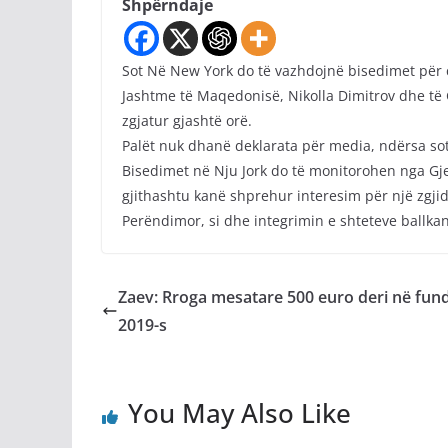
Shpërndaje
Sot Në New York do të vazhdojnë bisedimet për ç
Jashtme të Maqedonisë, Nikolla Dimitrov dhe të
zgjatur gjashtë orë.
Palët nuk dhanë deklarata për media, ndërsa sot 
Bisedimet në Nju Jork do të monitorohen nga Gj
gjithashtu kanë shprehur interesim për një zgjid
Perëndimor, si dhe integrimin e shteteve ballkan
Zaev: Rroga mesatare 500 euro deri në fund
2019-s
You May Also Like