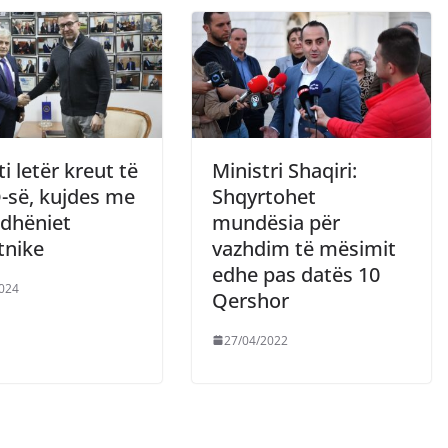
 letër kreut të
Ministri Shaqiri:
së, kujdes me
Shqyrtohet
dhëniet
mundësia për
tnike
vazhdim të mësimit
edhe pas datës 10
024
Qershor
27/04/2022