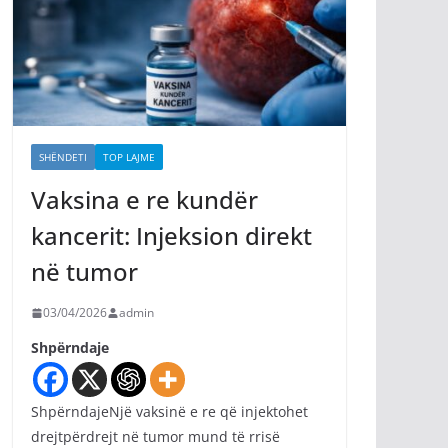
SHËNDETI
TOP LAJME
Vaksina e re kundër
kancerit: Injeksion direkt
në tumor
03/04/2026
admin
Shpërndaje
ShpërndajeNjë vaksinë e re që injektohet
drejtpërdrejt në tumor mund të rrisë