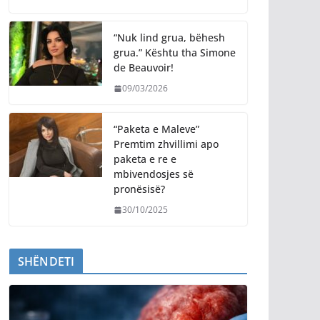
“Nuk lind grua, bëhesh
grua.” Kështu tha Simone
de Beauvoir!
09/03/2026
“Paketa e Maleve”
Premtim zhvillimi apo
paketa e re e
mbivendosjes së
pronësisë?
30/10/2025
SHËNDETI