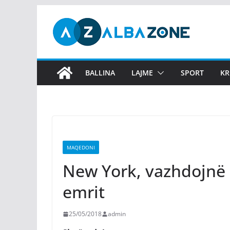
Skip
to
content
BALLINA
LAJME
SPORT
KR
MAQEDONI
New York, vazhdojnë 
emrit
25/05/2018
admin