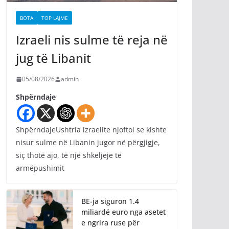
BOTA
TOP LAJME
Izraeli nis sulme të reja në
jug të Libanit
05/08/2026
admin
Shpërndaje
ShpërndajeUshtria izraelite njoftoi se kishte
nisur sulme në Libanin jugor në përgjigje,
siç thotë ajo, të një shkeljeje të
armëpushimit
BE-ja siguron 1.4
miliardë euro nga asetet
e ngrira ruse për