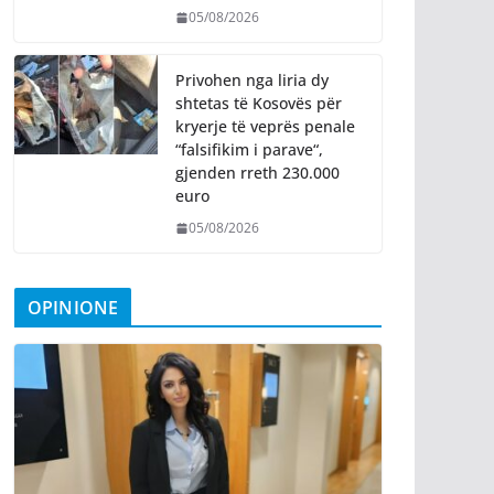
05/08/2026
Privohen nga liria dy
shtetas të Kosovës për
kryerje të veprës penale
“falsifikim i parave“,
gjenden rreth 230.000
euro
05/08/2026
OPINIONE