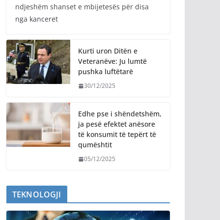
ndjeshëm shanset e mbijetesës për disa
nga kanceret
Kurti uron Ditën e
Veteranëve: Ju lumtë
pushka luftëtarë
30/12/2025
Edhe pse i shëndetshëm,
ja pesë efektet anësore
të konsumit të tepërt të
qumështit
05/12/2025
TEKNOLOGJI