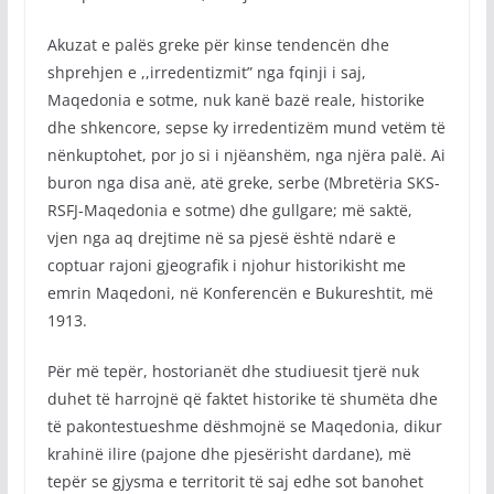
Akuzat e palës greke për kinse tendencën dhe
shprehjen e ,,irredentizmit” nga fqinji i saj,
Maqedonia e sotme, nuk kanë bazë reale, historike
dhe shkencore, sepse ky irredentizëm mund vetëm të
nënkuptohet, por jo si i njëanshëm, nga njëra palë. Ai
buron nga disa anë, atë greke, serbe (Mbretëria SKS-
RSFJ-Maqedonia e sotme) dhe gullgare; më saktë,
vjen nga aq drejtime në sa pjesë është ndarë e
coptuar rajoni gjeografik i njohur historikisht me
emrin Maqedoni, në Konferencën e Bukureshtit, më
1913.
Për më tepër, hostorianët dhe studiuesit tjerë nuk
duhet të harrojnë që faktet historike të shumëta dhe
të pakontestueshme dëshmojnë se Maqedonia, dikur
krahinë ilire (pajone dhe pjesërisht dardane), më
tepër se gjysma e territorit të saj edhe sot banohet