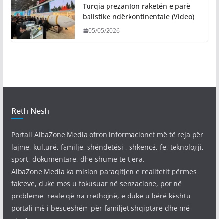
Turqia prezanton raketën e parë
balistike ndërkontinentale (Video)
05/05/2026
Reth Nesh
Portali AlbaZone Media ofron informacionet më të reja për
lajme, kulturë, familje, shëndetësi , shkencë, fe, teknologji,
sport, dokumentare, dhe shume te tjera.
AlbaZone Media ka mision paraqitjen e realitetit përmes
fakteve, duke mos u fokusuar në senzacione, por në
problemet reale që na rrethojnë, e duke u bërë kështu
portali më i besueshëm për familjet shqiptare dhe më