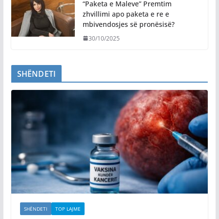
“Paketa e Maleve” Premtim
zhvillimi apo paketa e re e
mbivendosjes së pronësisë?
30/10/2025
SHËNDETI
SHËNDETI
TOP LAJME