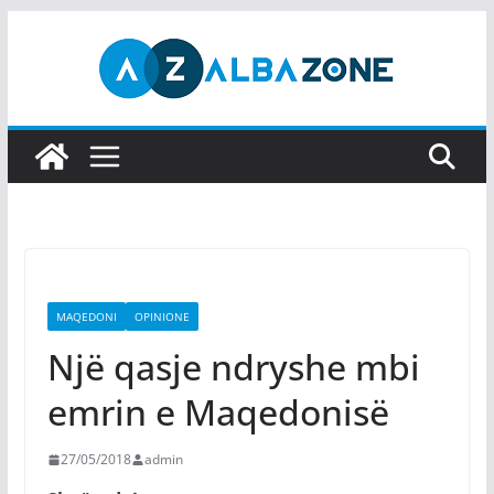
Skip
to
content
MAQEDONI
OPINIONE
Një qasje ndryshe mbi
emrin e Maqedonisë
27/05/2018
admin