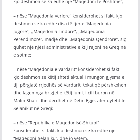
kjo dëshmon se ka edhe një “Maqedoni të Poshtme”;
– nëse “Maqedonia Veriore” konsiderohet si fakt, kjo
dëshmon se ka edhe disa të tjera: “Maqedonia
Jugore”, ,,Maqedonia Lindore”, ,,Maqedonia
Perëndimore”, madje dhe ,,Maqedonia Qendrore”, siç
quhet një njësi administrative e ktij rajoni në Greqinë
e sotme;
– nëse “Maqedonia e Vardarit” konsiderohet si fakt,
kjo dëshmon se këtij shteti aktual i mungon gjysma e
tij, përgjatë rrjedhës së Vardarit, tokat që përshkohen
dhe lagen nga brigjet e këtij lumi, i cili buron në
Malin Sharr dhe derdhet në Detin Egje, afër qytetit të
Selanikut në Greqi;
– nëse “Republika e Maqedonisë-Shkupi”
konsiderohet si fakt, kjo dëshmon se ka edhe një
“Maqedoni-Selaniku”, dhe jo vetëm.