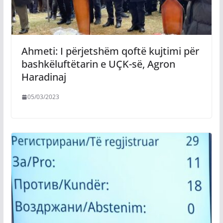
Ahmeti: I përjetshëm qoftë kujtimi për
bashkëluftëtarin e UÇK-së, Agron
Haradinaj
05/03/2023