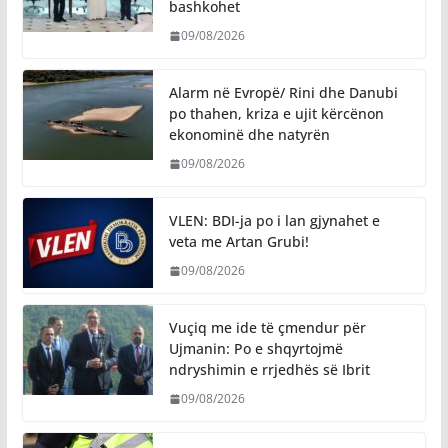
bashkohet
09/08/2026
Alarm në Evropë/ Rini dhe Danubi
po thahen, kriza e ujit kërcënon
ekonominë dhe natyrën
09/08/2026
VLEN: BDI-ja po i lan gjynahet e
veta me Artan Grubi!
09/08/2026
​Vuçiq me ide të çmendur për
Ujmanin: Po e shqyrtojmë
ndryshimin e rrjedhës së Ibrit
09/08/2026