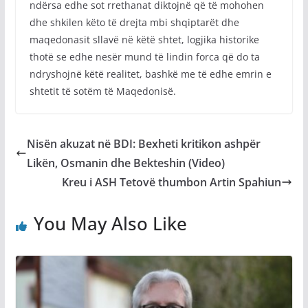
ndërsa edhe sot rrethanat diktojnë që të mohohen
dhe shkilen këto të drejta mbi shqiptarët dhe
maqedonasit sllavë në këtë shtet, logjika historike
thotë se edhe nesër mund të lindin forca që do ta
ndryshojnë këtë realitet, bashkë me të edhe emrin e
shtetit të sotëm të Maqedonisë.
Nisën akuzat në BDI: Bexheti kritikon ashpër
Likën, Osmanin dhe Bekteshin (Video)
Kreu i ASH Tetovë thumbon Artin Spahiun
You May Also Like