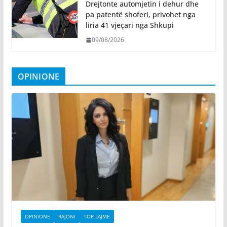
Drejtonte automjetin i dehur dhe
pa patentë shoferi, privohet nga
liria 41 vjeçari nga Shkupi
09/08/2026
OPINIONE
OPINIONE
RAJONI
TOP LAJME