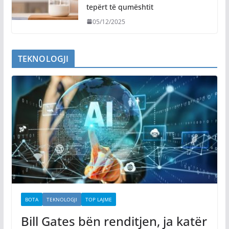
tepërt të qumështit
05/12/2025
TEKNOLOGJI
BOTA
TEKNOLOGJI
TOP LAJME
Bill Gates bën renditjen, ja katër