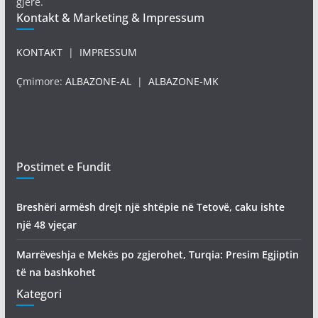
gjerë.
Kontakt & Marketing & Impressum
KONTAKT
|
IMPRESSUM
Çmimore:
ALBAZONE-AL
|
ALBAZONE-MK
Postimet e Fundit
Breshëri armësh drejt një shtëpie në Tetovë, caku ishte
një 48 vjeçar
Marrëveshja e Mekës po zgjerohet, Turqia: Presim Egjiptin
të na bashkohet
Kategori