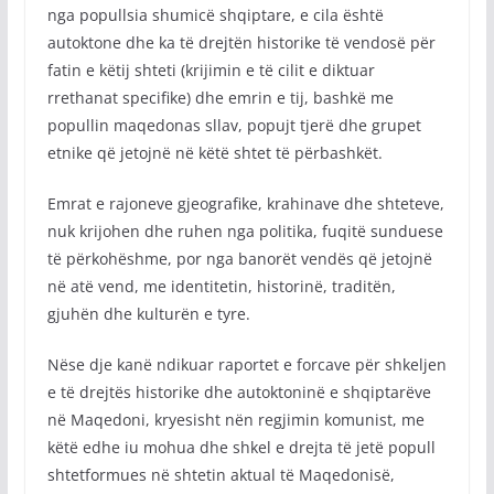
nga popullsia shumicë shqiptare, e cila është
autoktone dhe ka të drejtën historike të vendosë për
fatin e këtij shteti (krijimin e të cilit e diktuar
rrethanat specifike) dhe emrin e tij, bashkë me
popullin maqedonas sllav, popujt tjerë dhe grupet
etnike që jetojnë në këtë shtet të përbashkët.
Emrat e rajoneve gjeografike, krahinave dhe shteteve,
nuk krijohen dhe ruhen nga politika, fuqitë sunduese
të përkohëshme, por nga banorët vendës që jetojnë
në atë vend, me identitetin, historinë, traditën,
gjuhën dhe kulturën e tyre.
Nëse dje kanë ndikuar raportet e forcave për shkeljen
e të drejtës historike dhe autoktoninë e shqiptarëve
në Maqedoni, kryesisht nën regjimin komunist, me
këtë edhe iu mohua dhe shkel e drejta të jetë popull
shtetformues në shtetin aktual të Maqedonisë,