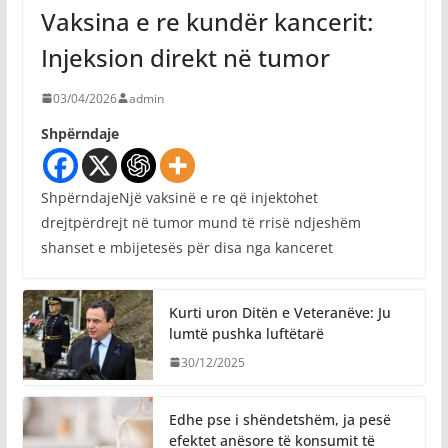
Vaksina e re kundër kancerit:
Injeksion direkt në tumor
03/04/2026
admin
Shpërndaje
ShpërndajeNjë vaksinë e re që injektohet
drejtpërdrejt në tumor mund të rrisë ndjeshëm
shanset e mbijetesës për disa nga kanceret
Kurti uron Ditën e Veteranëve: Ju
lumtë pushka luftëtarë
30/12/2025
Edhe pse i shëndetshëm, ja pesë
efektet anësore të konsumit të