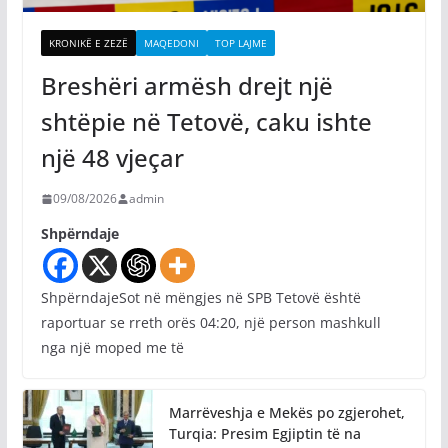
KRONIKË E ZEZË
MAQEDONI
TOP LAJME
Breshëri armësh drejt një
shtëpie në Tetovë, caku ishte
një 48 vjeçar
09/08/2026
admin
Shpërndaje
ShpërndajeSot në mëngjes në SPB Tetovë është
raportuar se rreth orës 04:20, një person mashkull
nga një moped me të
Marrëveshja e Mekës po zgjerohet,
Turqia: Presim Egjiptin të na