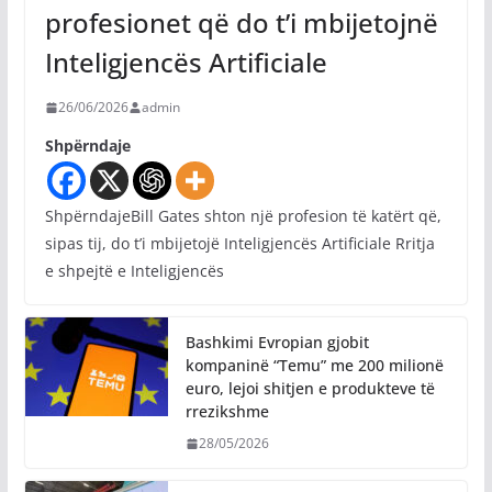
profesionet që do t’i mbijetojnë
Inteligjencës Artificiale
26/06/2026
admin
Shpërndaje
ShpërndajeBill Gates shton një profesion të katërt që,
sipas tij, do t’i mbijetojë Inteligjencës Artificiale Rritja
e shpejtë e Inteligjencës
Bashkimi Evropian gjobit
kompaninë “Temu” me 200 milionë
euro, lejoi shitjen e produkteve të
rrezikshme
28/05/2026