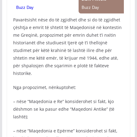
Pavarësisht nëse do të zgjidhet dhe si do të zgjidhet
çështja e emrit të shtetit të Maqedonisë në kontestin
me Greqinë, propozimet për emrin duhet t’i nxitin
historianët dhe studiuesit tjerë që t’i thellojnë
studimet për këtë krahinë të lashtë ilire dhe për
shtetin me këtë emër, të krijuar më 1944, edhe atë,
për shpalosjen dhe sqarimin e plotë të fakteve
historike.
Nga propozimet, nënkuptohet:
– nëse “Maqedonia e Re” konsiderohet si fakt, kjo
dëshmon se ka pasur edhe “Maqedoni Antike” (të
lashtë);
– nëse “Maqedonia e Epërme” konsiderohet si fakt,