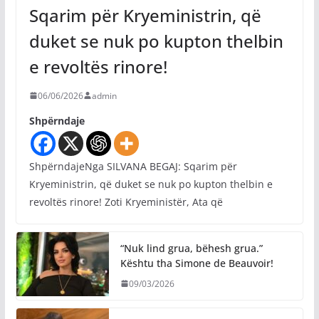
Sqarim për Kryeministrin, që
duket se nuk po kupton thelbin
e revoltës rinore!
06/06/2026
admin
Shpërndaje
ShpërndajeNga SILVANA BEGAJ: Sqarim për
Kryeministrin, që duket se nuk po kupton thelbin e
revoltës rinore! Zoti Kryeministër, Ata që
“Nuk lind grua, bëhesh grua.”
Kështu tha Simone de Beauvoir!
09/03/2026