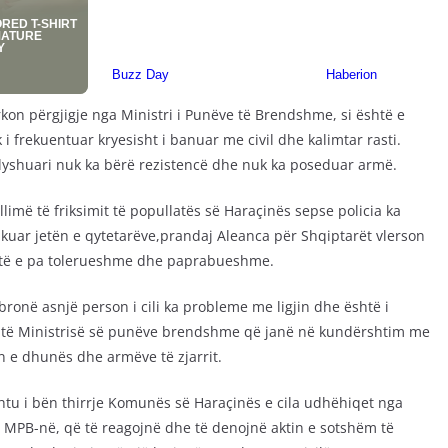
kon përgjigje nga Ministri i Punëve të Brendshme, si është e
i frekuentuar kryesisht i banuar me civil dhe kalimtar rasti.
 dyshuari nuk ka bërë rezistencë dhe nuk ka poseduar armë.
llimë të friksimit të popullatës së Haraçinës sepse policia ka
zikuar jetën e qytetarëve,prandaj Aleanca për Shqiptarët vlerson
 është e pa tolerueshme dhe paprabueshme.
ronë asnjë person i cili ka probleme me ligjin dhe është i
 të Ministrisë së punëve brendshme që janë në kundërshtim me
n e dhunës dhe armëve të zjarrit.
htu i bën thirrje Komunës së Haraçinës e cila udhëhiqet nga
 MPB-në, që të reagojnë dhe të denojnë aktin e sotshëm të