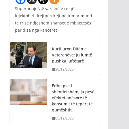
ShpërndajeNjë vaksinë e re që
injektohet drejtpërdrejt në tumor mund
të rrisë ndjeshëm shanset e mbijetesës
për disa nga kanceret
Kurti uron Ditën e
Veteranëve: Ju lumtë
pushka luftëtarë
30/12/2025
Edhe pse i
shëndetshëm, ja pesë
efektet anësore të
konsumit të tepërt të
qumështit
05/12/2025