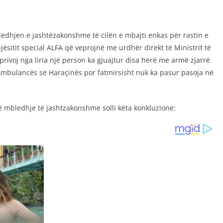
edhjen e jashtëzakonshme të cilën e mbajti enkas për rastin e
ësitit special ALFA që veprojnë me urdhër direkt të Ministrit të
rivoj nga liria një person ka gjuajtur disa herë me armë zjarrë
Ambulancës së Haraçinës por fatmirsisht nuk ka pasur pasoja në
 mbledhje të jashtzakonshme solli këta konkluzione: