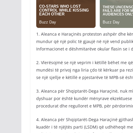
1. Aleanca e Haraçinës proteston ashpër dhe kër
mundur që një polic të gjaujë në një vend publik 
Informacionet e dëshmitarëve okular flasin se i
2. Vlerësojmë se një veprim i këtillë bëhet me që
mundësi të privoj nga liria çdo të kërkuar pa re
se një sjellje e këtillë e pjestarëve të MPB-së
3. Aleanca për Shqiptarët-Dega Haraçinë, nuk mb
dyshuar por është kundër mënyrave ekzektuese
procedurat dhe regulloret e MPB, për përdorimi
4. Aleanca për Shqiptarët-Dega Haraçinë gjithas
kuadër i të njëjtës parti (LSDM) që udhëheqë me