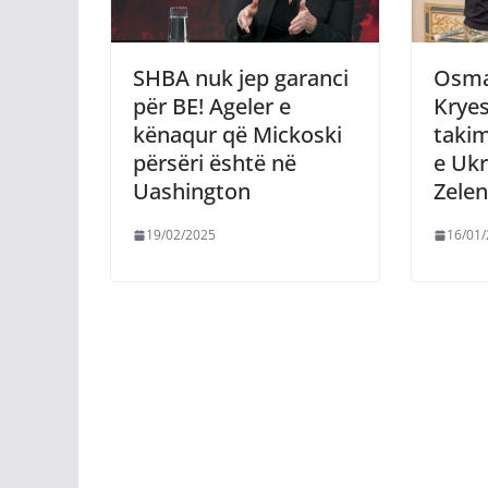
SHBA nuk jep garanci
Osman
për BE! Ageler e
Kryes
kënaqur që Mickoski
takim
përsëri është në
e Ukr
Uashington
Zelen
19/02/2025
16/01