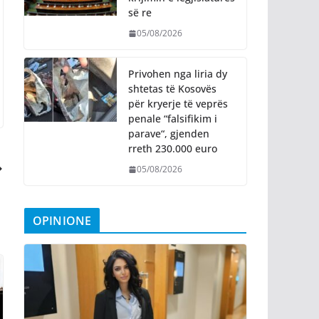
së re
05/08/2026
Privohen nga liria dy
shtetas të Kosovës
për kryerje të veprës
penale “falsifikim i
parave“, gjenden
rreth 230.000 euro
05/08/2026
OPINIONE