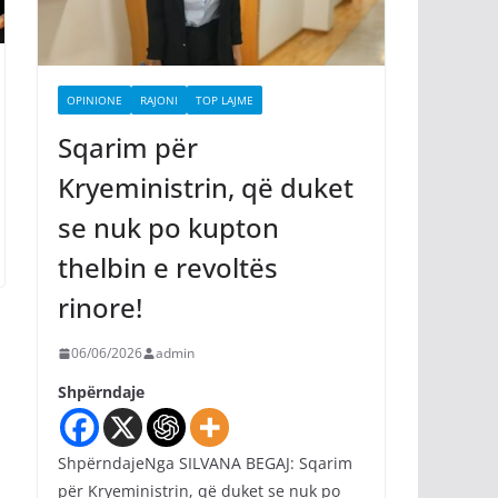
OPINIONE
RAJONI
TOP LAJME
Sqarim për
Kryeministrin, që duket
se nuk po kupton
thelbin e revoltës
rinore!
06/06/2026
admin
Shpërndaje
ShpërndajeNga SILVANA BEGAJ: Sqarim
për Kryeministrin, që duket se nuk po