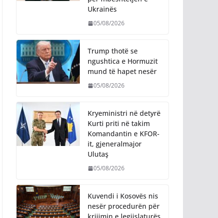
Ukrainës
05/08/2026
Trump thotë se
ngushtica e Hormuzit
mund të hapet nesër
05/08/2026
Kryeministri në detyrë
Kurti priti në takim
Komandantin e KFOR-
it, gjeneralmajor
Ulutaş
05/08/2026
Kuvendi i Kosovës nis
nesër procedurën për
krijimin e legjislaturës