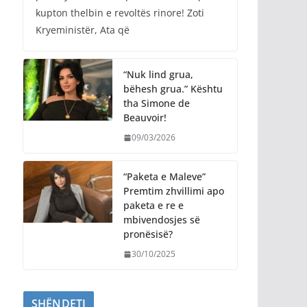
kupton thelbin e revoltës rinore! Zoti
Kryeministër, Ata që
“Nuk lind grua,
bëhesh grua.” Kështu
tha Simone de
Beauvoir!
09/03/2026
“Paketa e Maleve”
Premtim zhvillimi apo
paketa e re e
mbivendosjes së
pronësisë?
30/10/2025
SHËNDETI