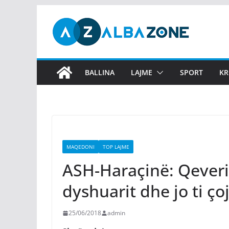
Skip
to
content
BALLINA
LAJME
SPORT
KR
MAQEDONI
TOP LAJME
ASH-Haraçinë: Qeveri
dyshuarit dhe jo ti ço
25/06/2018
admin