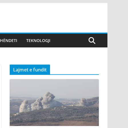
SHËNDETI
TEKNOLOGJI
Lajmet e fundit