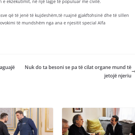
e ekzekutimit, në një lagje të populuar me civilë.
asve që të jenë të kujdeshëm,të ruajnë gjakftohsinë dhe të sillen
rovokimi të mundshëm nga ana e njesitit special Alfa
paguajë
Nuk do ta besoni se pa të cilat organe mund të
jetojë njeriu