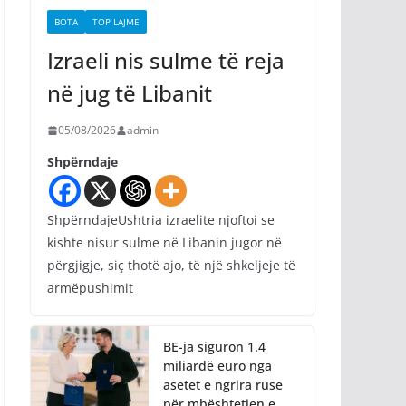
BOTA
TOP LAJME
Izraeli nis sulme të reja
në jug të Libanit
05/08/2026
admin
Shpërndaje
ShpërndajeUshtria izraelite njoftoi se
kishte nisur sulme në Libanin jugor në
përgjigje, siç thotë ajo, të një shkeljeje të
armëpushimit
BE-ja siguron 1.4
miliardë euro nga
asetet e ngrira ruse
për mbështetjen e