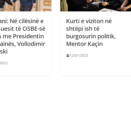
i: Në cilësinë e
Kurti e viziton në
uesit të OSBE-së
shtëpi ish të
 me Presidentin
burgosurin politik,
ainës, Vollodimir
Mentor Kaçin
ski
12/01/2025
/2023