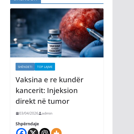
SHËNDETI
TOP LAJME
Vaksina e re kundër
kancerit: Injeksion
direkt në tumor
03/04/2026
admin
Shpërndaje