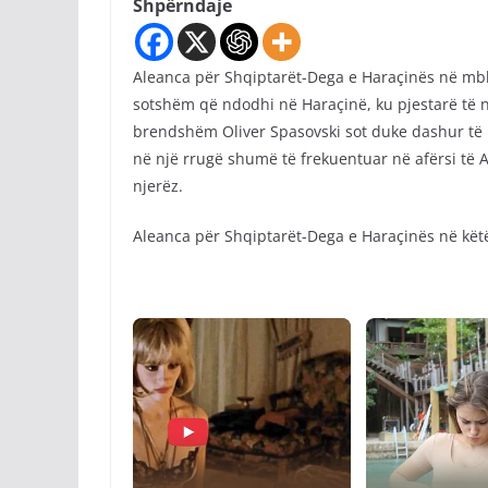
Shpërndaje
Aleanca për Shqiptarët-Dega e Haraçinës në mbl
sotshëm që ndodhi në Haraçinë, ku pjestarë të nj
brendshëm Oliver Spasovski sot duke dashur të p
në një rrugë shumë të frekuentuar në afërsi të 
njerëz.
Aleanca për Shqiptarët-Dega e Haraçinës në këtë