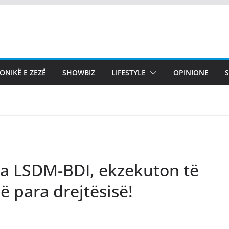
ONIKË E ZEZË
SHOWBIZ
LIFESTYLE
OPINIONE
a LSDM-BDI, ekzekuton të
jë para drejtësisë!