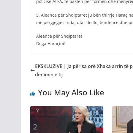
policisë ALFA, të paktën për formën dhe mënyrën 
5. Aleanca për Shqiptarët ju bën thirrje Haraçin
me përgjegjësi ndaj qfar do lloj tendence dhe p
Aleanca për Shqiptarët
Dega Haraçinë
EKSKLUZIVE | Ja për sa orë Xhaka arrin të 
dënimin e tij
You May Also Like