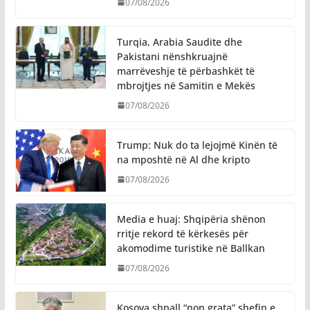
07/08/2026
Turqia, Arabia Saudite dhe
Pakistani nënshkruajnë
marrëveshje të përbashkët të
mbrojtjes në Samitin e Mekës
07/08/2026
Trump: Nuk do ta lejojmë Kinën të
na mposhtë në Al dhe kripto
07/08/2026
Media e huaj: Shqipëria shënon
rritje rekord të kërkesës për
akomodime turistike në Ballkan
07/08/2026
Kosova shpall “non grata” shefin e