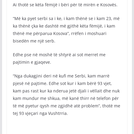
Ai thotë se këta fëmijë i bëri për të mirën e Kosovës.
“Më ka pyet serbi sa i ke, i kam thënë se i kam 23, më
ka thënë çka ke dashtë më gjithë këta fëmijë, i kam
thënë me përparua Kosova”, rrëfen i moshuari
bisedën me një serb.
Edhe pse në moshë të shtyrë ai sot merret me
pajtimin e gjaqeve.
“Nga dukagjini deri në kufi me Serbi, kam marrë
pjesë në pajtime. Edhe sot kur i kam bërë 93 vjet,
kam pas rast kur ka nderua jetë djali i vëllait dhe nuk
kam mundur me shkua, më kanë thirr në telefon për
të më pyetur qysh me zgjidhë atë problem”, thotë me
tej 93 vjeçari nga Vushtrria.