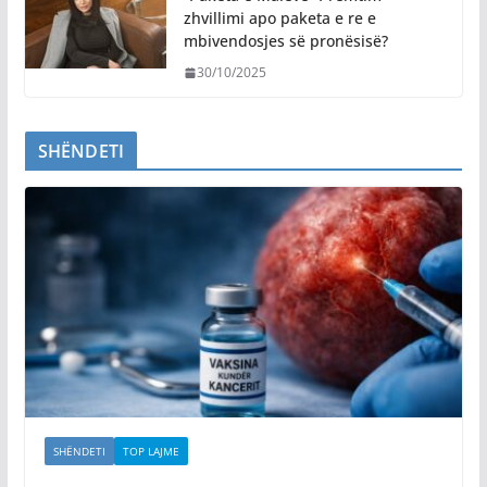
zhvillimi apo paketa e re e
mbivendosjes së pronësisë?
30/10/2025
SHËNDETI
SHËNDETI
TOP LAJME