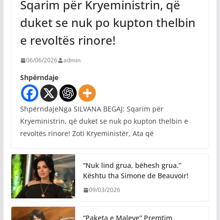
Sqarim për Kryeministrin, që
duket se nuk po kupton thelbin
e revoltës rinore!
06/06/2026
admin
Shpërndaje
ShpërndajeNga SILVANA BEGAJ: Sqarim për
Kryeministrin, që duket se nuk po kupton thelbin e
revoltës rinore! Zoti Kryeministër, Ata që
“Nuk lind grua, bëhesh grua.”
Kështu tha Simone de Beauvoir!
09/03/2026
“Paketa e Maleve” Premtim