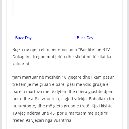
Bojku në një rrëfim për emisionin “Pasdite” në RTV
Dukagjini, tregon mbi jetën dhe sfidat në të cilat ka
kaluar ai.
“Jam martuar në moshën 18 vjeçare dhe i kam pasur
tre fëmijë me gruan e parë, pasi më vdiq gruaja e
parë u martova me të dytën dhe i bëra gjashtë djem,
por edhe atë e vrau reja, e gjeti vdekja. Baballaku im
hulumtonte, dhe më gjeta gruan e tretë. Kjo i kishte
19 vjeç ndërsa unë 45, por u martuam me pajtim”,
rrëfen 93 vjeçari nga Vushtrria.