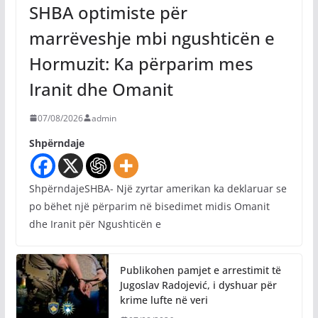
SHBA optimiste për
marrëveshje mbi ngushticën e
Hormuzit: Ka përparim mes
Iranit dhe Omanit
07/08/2026
admin
Shpërndaje
ShpërndajeSHBA- Një zyrtar amerikan ka deklaruar se
po bëhet një përparim në bisedimet midis Omanit
dhe Iranit për Ngushticën e
Publikohen pamjet e arrestimit të
Jugoslav Radojević, i dyshuar për
krime lufte në veri