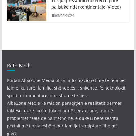
Turqia prezanton raketën e parë
balistike ndërkontinentale (Video)
05/05/2026
Reth Nesh
Portali AlbaZone Media ofron informacionet më të reja për
lajme, kulturë, familje, shëndetësi , shkencë, fe, teknologji,
sport, dokumentare, dhe shume te tjera.
AlbaZone Media ka mision paraqitjen e realitetit përmes
fakteve, duke mos u fokusuar në senzacione, por në
problemet reale që na rrethojnë, e duke u bërë kështu
portali më i besueshëm për familjet shqiptare dhe më
gjerë.