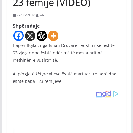
23 fëmijë (VIDEO)
27/06/2018
admin
Shpërndaje
Hajzer Bojku, nga fshati Druvarë i Vushtrrisë, është
93 vjeçar dhe është ndër më të moshuarit në
rrethinën e Vushtrrisë.
Ai përgjatë këtyre viteve është martuar tre herë dhe
është baba i 23 fëmijëve.