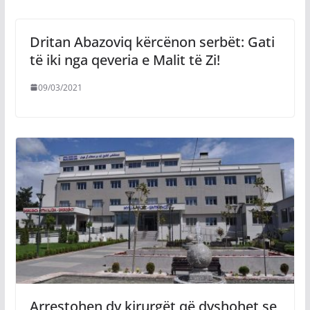
Dritan Abazoviq kërcënon serbët: Gati
të iki nga qeveria e Malit të Zi!
09/03/2021
Arrestohen dy kirurgët që dyshohet se