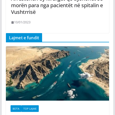
morën para nga pacientët në spitalin e
Vushtrrisë
10/01/2023
Lajmet e fundit
BOTA
TOP LAJME