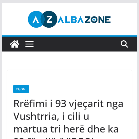
Skip
to
content
RAJONI
Rrëfimi i 93 vjeçarit nga
Vushtrria, i cili u
martua tri herë dhe ka