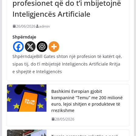
profesionet që do t’i mbijetojnë
Inteligjencës Artificiale
26/06/2026
admin
Shpërndaje
ShpërndajeBill Gates shton një profesion të katërt që,
sipas tij, do t’i mbijetojë Inteligjencës Artificiale Rritja
e shpejtë e Inteligjencës
Bashkimi Evropian gjobit
kompaninë “Temu” me 200 milionë
euro, lejoi shitjen e produkteve të
rrezikshme
28/05/2026