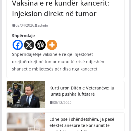
Vaksina e re kundër kancerit:
Injeksion direkt në tumor
03/04/2026
admin
Shpërndaje
ShpërndajeNjë vaksinë e re që injektohet
drejtpërdrejt në tumor mund të rrisë ndjeshëm
shanset e mbijetesës për disa nga kanceret
Kurti uron Ditën e Veteranëve: Ju
lumtë pushka luftëtarë
30/12/2025
Edhe pse i shëndetshëm, ja pesë
efektet anësore të konsumit të