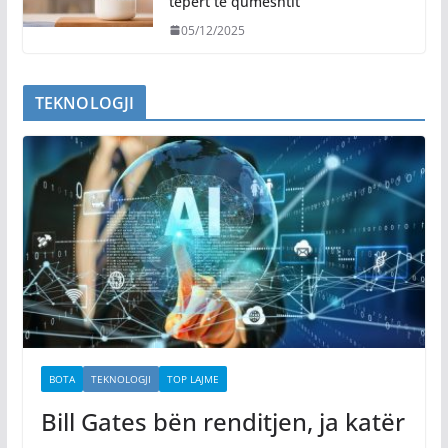
tepërt të qumështit
05/12/2025
TEKNOLOGJI
BOTA
TEKNOLOGJI
TOP LAJME
Bill Gates bën renditjen, ja katër