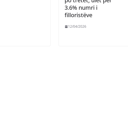
po tretet, ulet për
3.6% numri i
filloristëve
12/04/2026