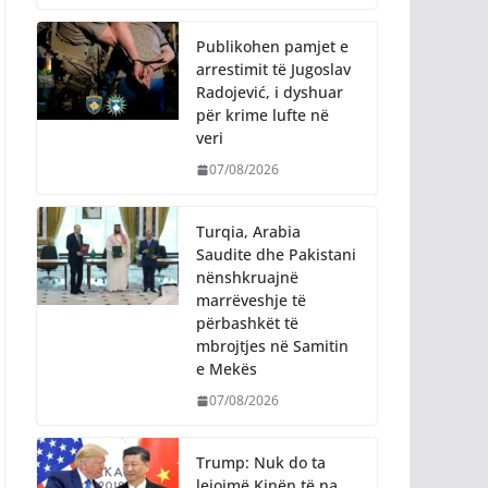
Publikohen pamjet e
arrestimit të Jugoslav
Radojević, i dyshuar
për krime lufte në
veri
07/08/2026
Turqia, Arabia
Saudite dhe Pakistani
nënshkruajnë
marrëveshje të
përbashkët të
mbrojtjes në Samitin
e Mekës
07/08/2026
Trump: Nuk do ta
lejojmë Kinën të na