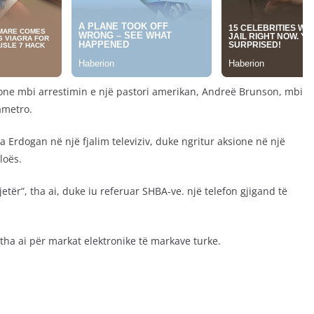
one mbi arrestimin e një pastori amerikan, Andreë Brunson, mbi
ametro.
ha Erdogan në një fjalim televiziv, duke ngritur aksione në një
loës.
tër”, tha ai, duke iu referuar SHBA-ve. një telefon gjigand të
 tha ai për markat elektronike të markave turke.