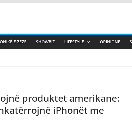
ONIKË E ZEZË
SHOWBIZ
LIFESTYLE
OPINIONE
tojnë produktet amerikane:
 shkatërrojnë iPhonët me