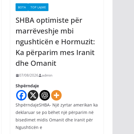
BOTA
TOP LAJME
SHBA optimiste për
marrëveshje mbi
ngushticën e Hormuzit:
Ka përparim mes Iranit
dhe Omanit
07/08/2026
admin
Shpërndaje
ShpërndajeSHBA- Një zyrtar amerikan ka
deklaruar se po bëhet një përparim në
bisedimet midis Omanit dhe Iranit për
Ngushticën e