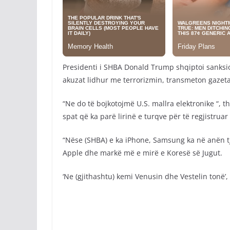
Presidenti i SHBA Donald Trump shqiptoi sanksi
akuzat lidhur me terrorizmin, transmeton gazet
“Ne do të bojkotojmë U.S. mallra elektronike “, t
spat që ka parë lirinë e turqve për të regjistruar 
“Nëse (SHBA) e ka iPhone, Samsung ka në anën tje
Apple dhe markë më e mirë e Koresë së Jugut.
‘Ne (gjithashtu) kemi Venusin dhe Vestelin tonë’,