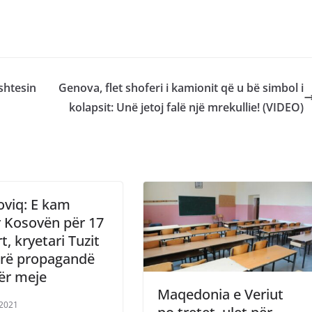
shtesin
Genova, flet shoferi i kamionit që u bë simbol i
kolapsit: Unë jetoj falë një mrekullie! (VIDEO)
oviq: E kam
 Kosovën për 17
t, kryetari Tuzit
ërë propagandë
ër meje
Maqedonia e Veriut
/2021