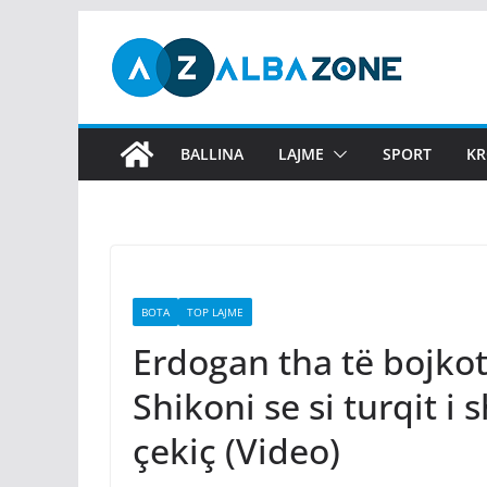
Skip
to
content
BALLINA
LAJME
SPORT
KR
BOTA
TOP LAJME
Erdogan tha të bojko
Shikoni se si turqit i
çekiç (Video)