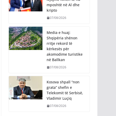
mposhtë në Al dhe
kripto
07/08/2026
Media e huaj:
Shqipëria shënon
rritje rekord të
kërkesës për
akomodime turistike
në Ballkan
07/08/2026
Kosova shpall “non
grata” shefin e
Telekomit të Serbisë,
Vladimir Luçiq
07/08/2026