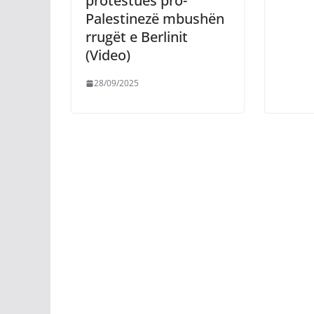
protestues pro-
Palestinezë mbushën
rrugët e Berlinit
(Video)
28/09/2025