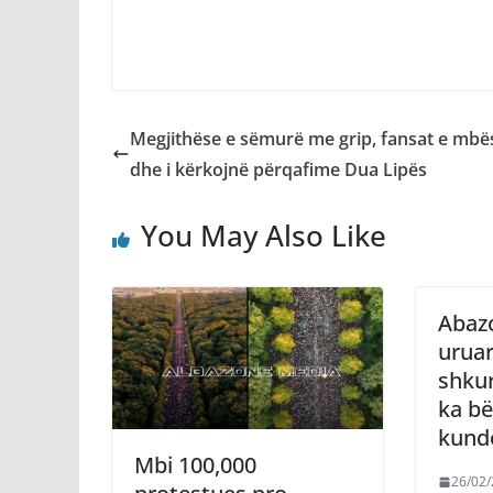
Megjithëse e sëmurë me grip, fansat e mbë
dhe i kërkojnë përqafime Dua Lipës
You May Also Like
Abaz
uruar
shkur
ka b
kund
Mbi 100,000
26/02