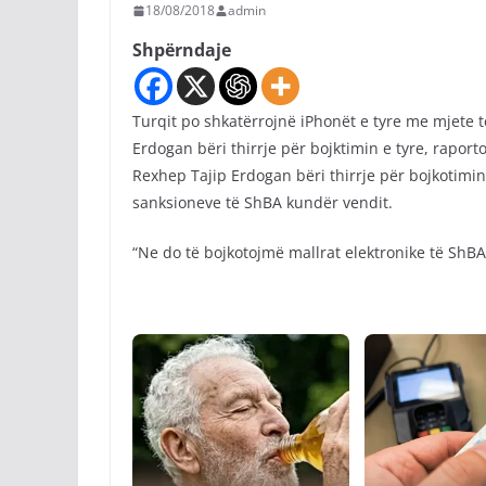
18/08/2018
admin
Shpërndaje
Turqit po shkatërrojnë iPhonët e tyre me mjete të
Erdogan bëri thirrje për bojktimin e tyre, raporto
Rexhep Tajip Erdogan bëri thirrje për bojkotimin 
sanksioneve të ShBA kundër vendit.
“Ne do të bojkotojmë mallrat elektronike të ShBA”