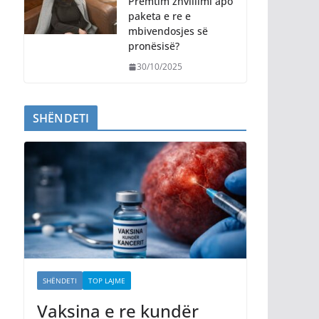
Premtim zhvillimi apo
paketa e re e
mbivendosjes së
pronësisë?
30/10/2025
SHËNDETI
SHËNDETI
TOP LAJME
Vaksina e re kundër