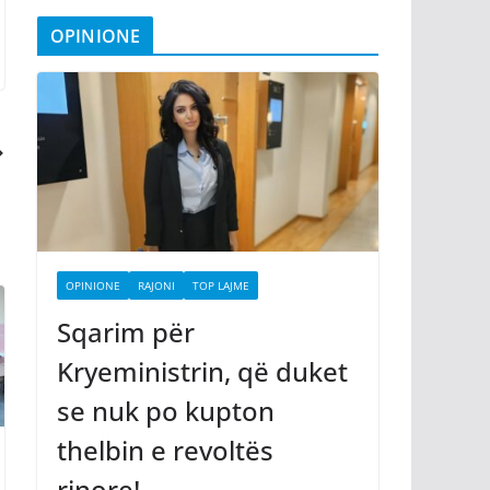
OPINIONE
OPINIONE
RAJONI
TOP LAJME
Sqarim për
Kryeministrin, që duket
se nuk po kupton
thelbin e revoltës
rinore!