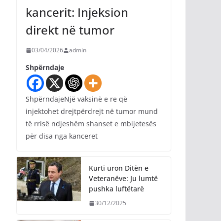
kancerit: Injeksion
direkt në tumor
03/04/2026
admin
Shpërndaje
ShpërndajeNjë vaksinë e re që
injektohet drejtpërdrejt në tumor mund
të rrisë ndjeshëm shanset e mbijetesës
për disa nga kanceret
Kurti uron Ditën e
Veteranëve: Ju lumtë
pushka luftëtarë
30/12/2025