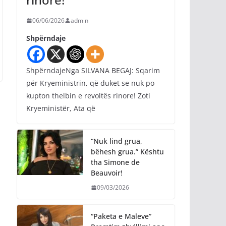
06/06/2026
admin
Shpërndaje
ShpërndajeNga SILVANA BEGAJ: Sqarim
për Kryeministrin, që duket se nuk po
kupton thelbin e revoltës rinore! Zoti
Kryeministër, Ata që
“Nuk lind grua,
bëhesh grua.” Kështu
tha Simone de
Beauvoir!
09/03/2026
“Paketa e Maleve”