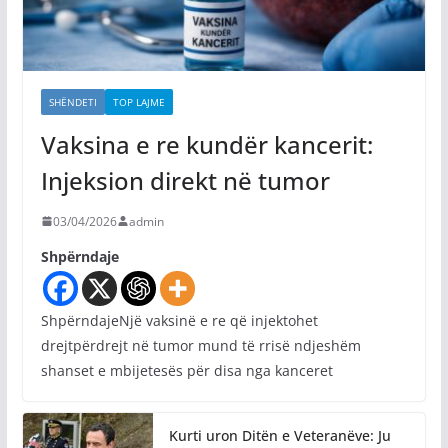
SHËNDETI
TOP LAJME
Vaksina e re kundër kancerit:
Injeksion direkt në tumor
03/04/2026
admin
Shpërndaje
ShpërndajeNjë vaksinë e re që injektohet
drejtpërdrejt në tumor mund të rrisë ndjeshëm
shanset e mbijetesës për disa nga kanceret
Kurti uron Ditën e Veteranëve: Ju