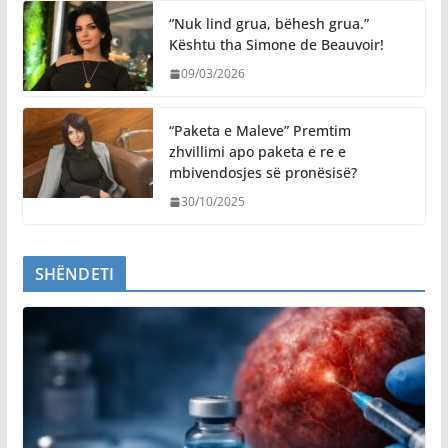
“Nuk lind grua, bëhesh grua.”
Kështu tha Simone de Beauvoir!
09/03/2026
“Paketa e Maleve” Premtim
zhvillimi apo paketa e re e
mbivendosjes së pronësisë?
30/10/2025
SHËNDETI