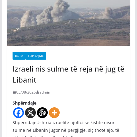
BOTA
TOP LAJME
Izraeli nis sulme të reja në jug të
Libanit
05/08/2026
admin
Shpërndaje
ShpërndajeUshtria izraelite njoftoi se kishte nisur
sulme në Libanin jugor në përgjigje, siç thotë ajo, të