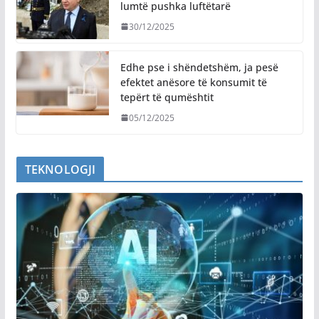
lumtë pushka luftëtarë
30/12/2025
Edhe pse i shëndetshëm, ja pesë
efektet anësore të konsumit të
tepërt të qumështit
05/12/2025
TEKNOLOGJI