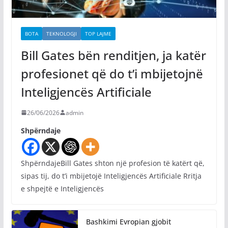
BOTA
TEKNOLOGJI
TOP LAJME
Bill Gates bën renditjen, ja katër
profesionet që do t’i mbijetojnë
Inteligjencës Artificiale
26/06/2026
admin
Shpërndaje
ShpërndajeBill Gates shton një profesion të katërt që,
sipas tij, do t’i mbijetojë Inteligjencës Artificiale Rritja
e shpejtë e Inteligjencës
Bashkimi Evropian gjobit