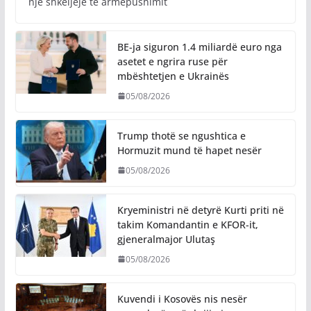
një shkeljeje të armëpushimit
BE-ja siguron 1.4 miliardë euro nga
asetet e ngrira ruse për
mbështetjen e Ukrainës
05/08/2026
Trump thotë se ngushtica e
Hormuzit mund të hapet nesër
05/08/2026
Kryeministri në detyrë Kurti priti në
takim Komandantin e KFOR-it,
gjeneralmajor Ulutaş
05/08/2026
Kuvendi i Kosovës nis nesër