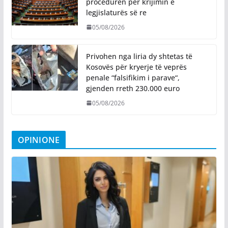
procedurën për krijimin e
legjislaturës së re
05/08/2026
Privohen nga liria dy shtetas të
Kosovës për kryerje të veprës
penale “falsifikim i parave“,
gjenden rreth 230.000 euro
05/08/2026
OPINIONE