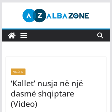
Skip
to
content
ARGËTIM
‘Kallet’ nusja në një
dasmë shqiptare
(Video)