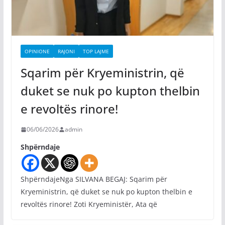
OPINIONE
RAJONI
TOP LAJME
Sqarim për Kryeministrin, që
duket se nuk po kupton thelbin
e revoltës rinore!
06/06/2026
admin
Shpërndaje
ShpërndajeNga SILVANA BEGAJ: Sqarim për
Kryeministrin, që duket se nuk po kupton thelbin e
revoltës rinore! Zoti Kryeministër, Ata që