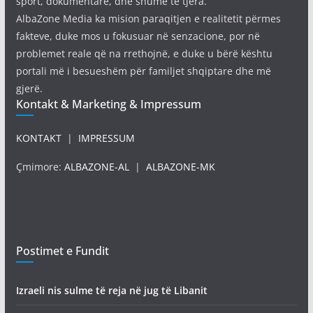
sport, dokumentare, dhe shume te tjera.
AlbaZone Media ka mision paraqitjen e realitetit përmes
fakteve, duke mos u fokusuar në senzacione, por në
problemet reale që na rrethojnë, e duke u bërë kështu
portali më i besueshëm për familjet shqiptare dhe më
gjerë.
Kontakt & Marketing & Impressum
KONTAKT
|
IMPRESSUM
Çmimore:
ALBAZONE-AL
|
ALBAZONE-MK
Postimet e Fundit
Izraeli nis sulme të reja në jug të Libanit