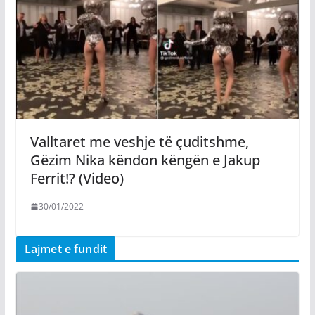
Valltaret me veshje të çuditshme,
Gëzim Nika këndon këngën e Jakup
Ferrit!? (Video)
30/01/2022
Lajmet e fundit