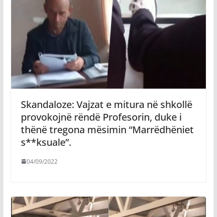
Skandaloze: Vajzat e mitura në shkollë
provokojnë rëndë Profesorin, duke i
thënë tregona mësimin “Marrëdhëniet
s**ksuale”.
04/09/2022