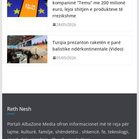
kompaninë “Temu” me 200 milionë
euro, lejoi shitjen e produkteve të
rrezikshme
28/05/2026
Turqia prezanton raketën e parë
balistike ndërkontinentale (Video)
05/05/2026
Reth Nesh
Portali AlbaZone Media ofron informacionet më të reja për
lajme, kulturë, familje, shëndetësi , shkencë, fe, teknologji,