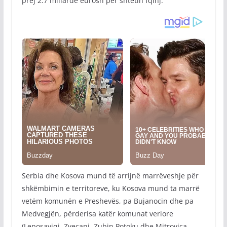
prej 2.7 miliardë eurosh për shtetin fqinj.
Serbia dhe Kosova mund të arrijnë marrëveshje për
shkëmbimin e territoreve, ku Kosova mund ta marrë
vetëm komunën e Preshevës, pa Bujanocin dhe pa
Medvegjën, përderisa katër komunat veriore
(Leposaviqi, Zveçani, Zubin Potoku dhe Mitrovica