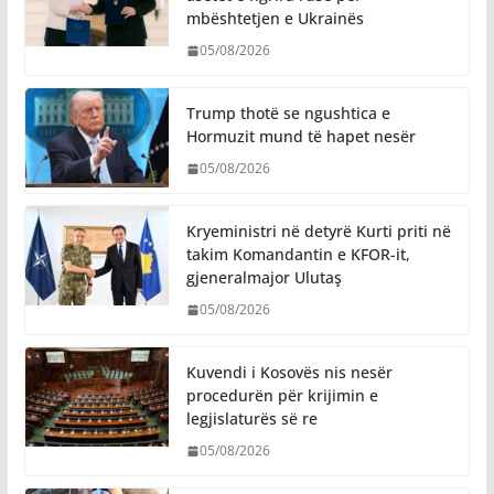
mbështetjen e Ukrainës
05/08/2026
Trump thotë se ngushtica e
Hormuzit mund të hapet nesër
05/08/2026
Kryeministri në detyrë Kurti priti në
takim Komandantin e KFOR-it,
gjeneralmajor Ulutaş
05/08/2026
Kuvendi i Kosovës nis nesër
procedurën për krijimin e
legjislaturës së re
05/08/2026