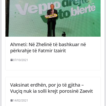
Ahmeti: Në Zhelinë të bashkuar në
përkrahje të Fatmir Izairit
07/10/2021
Vaksinat erdhën, por jo të gjitha –
Vuçiq nuk ia solli krejt porosinë Zaevit
14/02/2021