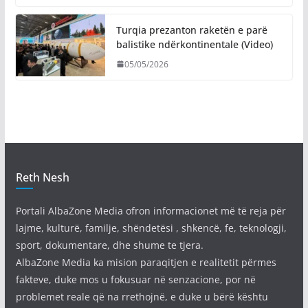
Turqia prezanton raketën e parë
balistike ndërkontinentale (Video)
05/05/2026
Reth Nesh
Portali AlbaZone Media ofron informacionet më të reja për
lajme, kulturë, familje, shëndetësi , shkencë, fe, teknologji,
sport, dokumentare, dhe shume te tjera.
AlbaZone Media ka mision paraqitjen e realitetit përmes
fakteve, duke mos u fokusuar në senzacione, por në
problemet reale që na rrethojnë, e duke u bërë kështu