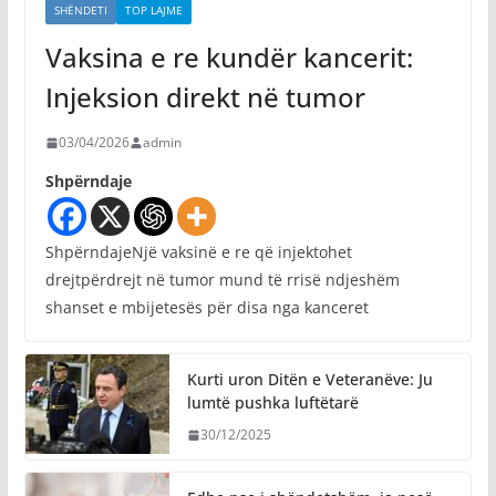
SHËNDETI
TOP LAJME
Vaksina e re kundër kancerit:
Injeksion direkt në tumor
03/04/2026
admin
Shpërndaje
ShpërndajeNjë vaksinë e re që injektohet
drejtpërdrejt në tumor mund të rrisë ndjeshëm
shanset e mbijetesës për disa nga kanceret
Kurti uron Ditën e Veteranëve: Ju
lumtë pushka luftëtarë
30/12/2025