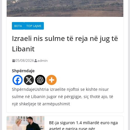
BOTA
TOP LAJME
Izraeli nis sulme të reja në jug të
Libanit
05/08/2026
admin
Shpërndaje
ShpërndajeUshtria izraelite njoftoi se kishte nisur
sulme në Libanin jugor në përgjigje, siç thotë ajo, të
një shkeljeje të armëpushimit
BE-ja siguron 1.4 miliardë euro nga
asetet e ngrira ruse për