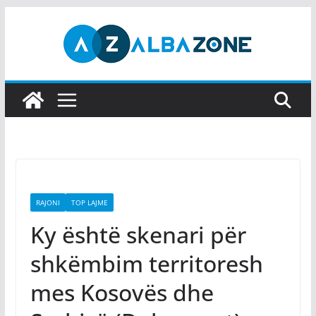
Skip
to
content
RAJONI
TOP LAJME
Ky është skenari për
shkëmbim territoresh
mes Kosovës dhe