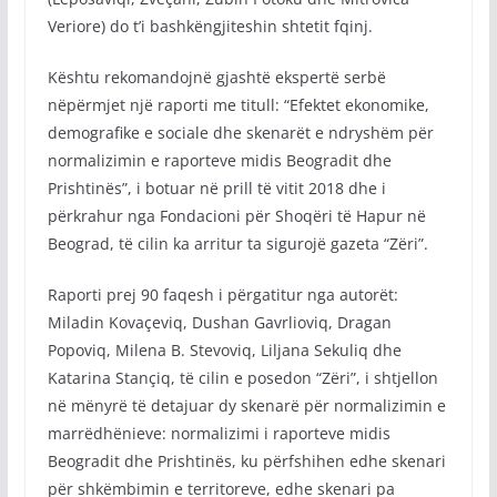
Veriore) do t’i bashkëngjiteshin shtetit fqinj.
Kështu rekomandojnë gjashtë ekspertë serbë
nëpërmjet një raporti me titull: “Efektet ekonomike,
demografike e sociale dhe skenarët e ndryshëm për
normalizimin e raporteve midis Beogradit dhe
Prishtinës”, i botuar në prill të vitit 2018 dhe i
përkrahur nga Fondacioni për Shoqëri të Hapur në
Beograd, të cilin ka arritur ta sigurojë gazeta “Zëri”.
Raporti prej 90 faqesh i përgatitur nga autorët:
Miladin Kovaçeviq, Dushan Gavrlioviq, Dragan
Popoviq, Milena B. Stevoviq, Liljana Sekuliq dhe
Katarina Stançiq, të cilin e posedon “Zëri”, i shtjellon
në mënyrë të detajuar dy skenarë për normalizimin e
marrëdhënieve: normalizimi i raporteve midis
Beogradit dhe Prishtinës, ku përfshihen edhe skenari
për shkëmbimin e territoreve, edhe skenari pa