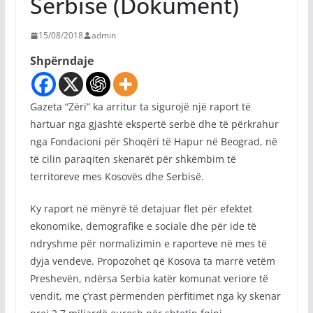
Serbisë (Dokument)
15/08/2018
admin
Shpërndaje
Gazeta “Zëri” ka arritur ta sigurojë një raport të
hartuar nga gjashtë ekspertë serbë dhe të përkrahur
nga Fondacioni për Shoqëri të Hapur në Beograd, në
të cilin paraqiten skenarët për shkëmbim të
territoreve mes Kosovës dhe Serbisë.
Ky raport në mënyrë të detajuar flet për efektet
ekonomike, demografike e sociale dhe për ide të
ndryshme për normalizimin e raporteve në mes të
dyja vendeve. Propozohet që Kosova ta marrë vetëm
Preshevën, ndërsa Serbia katër komunat veriore të
vendit, me ç’rast përmenden përfitimet nga ky skenar