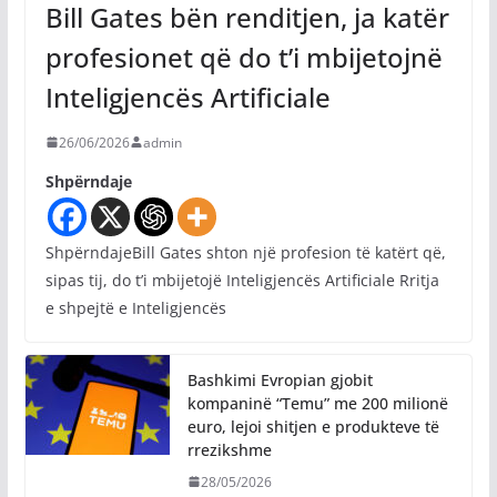
Bill Gates bën renditjen, ja katër
profesionet që do t’i mbijetojnë
Inteligjencës Artificiale
26/06/2026
admin
Shpërndaje
ShpërndajeBill Gates shton një profesion të katërt që,
sipas tij, do t’i mbijetojë Inteligjencës Artificiale Rritja
e shpejtë e Inteligjencës
Bashkimi Evropian gjobit
kompaninë “Temu” me 200 milionë
euro, lejoi shitjen e produkteve të
rrezikshme
28/05/2026