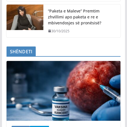
“Paketa e Maleve” Premtim
zhvillimi apo paketa e re e
mbivendosjes së pronësisë?
30/10/2025
SHËNDETI