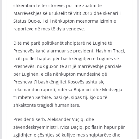
shkëmbim të territoreve, por me zbatim të
Marrëveshjes së Brukselit të vitit 2013 dhe skenari i
Status Quo-s, i cili nënkupton mosnormalizimin e
raporteve në mes të dyja vendeve.
Ditë më parë politikanët shqiptarë në Luginë të
Preshevës kanë alarmuar se presidenti Hashim Thaçi,
i cili po flet haptas për bashkëngjitjen e Luginës së
Preshevës, nuk guxon të arrijë marrëveshje parciale
për Luginën, e cila nënkupton mundësinë që
Presheva t’i bashkëngjitet Kosovës ashtu siç
rekomandon raporti, ndërsa Bujanoci dhe Medvegja
t’i mbeten Serbisë, pasi që, sipas tij, kjo do të
shkaktonte tragjedi humanitare.
Presidenti serb, Aleksandër Vuçiq, dhe
zëvendëskryeministri, Ivica Daçiq, po flasin hapur për
zgjidhjen e çështjes së kufijve mes shqiptarëve dhe