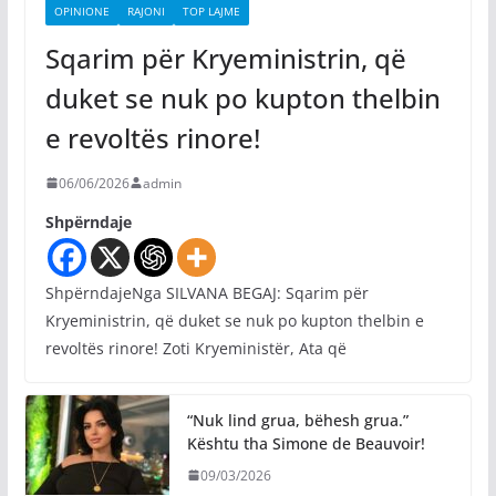
OPINIONE
RAJONI
TOP LAJME
Sqarim për Kryeministrin, që
duket se nuk po kupton thelbin
e revoltës rinore!
06/06/2026
admin
Shpërndaje
ShpërndajeNga SILVANA BEGAJ: Sqarim për
Kryeministrin, që duket se nuk po kupton thelbin e
revoltës rinore! Zoti Kryeministër, Ata që
“Nuk lind grua, bëhesh grua.”
Kështu tha Simone de Beauvoir!
09/03/2026