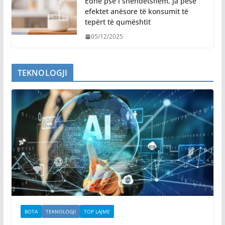
Edhe pse i shëndetshëm, ja pesë
efektet anësore të konsumit të
tepërt të qumështit
05/12/2025
TEKNOLOGJI
BOTA
TEKNOLOGJI
TOP LAJME