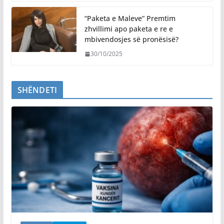
“Paketa e Maleve” Premtim
zhvillimi apo paketa e re e
mbivendosjes së pronësisë?
30/10/2025
SHËNDETI