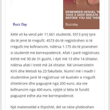
Këtë vit ka vend për 11.661 studentë, 5913 prej tyre
do të jenë të rregullt, 4573 do të regjistrohen si të
rregullt me kofinancim, ndërsa 1.175 do të pranohen
si studentë me korrespodencë. Afati i parë regjistrues
është më 30 de 31 gusht, i dyti më 13 dhe 14 shtator,
ndërsa afati i tretë më 24 shtator. Në Universitetin
Kirli dhe Metodi ka 23 fakultete. Numri më i madh i
studentëve janë të regjistruar në kuatoën e rregullt
shtetërore dhe paguajnë nga 200 euro, ata me
kofinancim nga 400 euro, njëjtë si këta të fundit
paguajnë edhe ata me korrespodencë.
Një matematikë e thjeshtë, del se nëse plotësohen