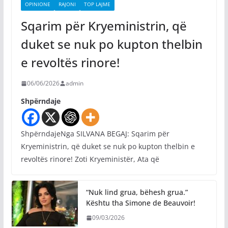
OPINIONE
RAJONI
TOP LAJME
Sqarim për Kryeministrin, që
duket se nuk po kupton thelbin
e revoltës rinore!
06/06/2026
admin
Shpërndaje
ShpërndajeNga SILVANA BEGAJ: Sqarim për
Kryeministrin, që duket se nuk po kupton thelbin e
revoltës rinore! Zoti Kryeministër, Ata që
“Nuk lind grua, bëhesh grua.”
Kështu tha Simone de Beauvoir!
09/03/2026