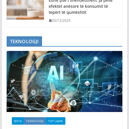
Edhe pse i shëndetshëm, ja pesë
efektet anësore të konsumit të
tepërt të qumështit
05/12/2025
TEKNOLOGJI
BOTA
TEKNOLOGJI
TOP LAJME