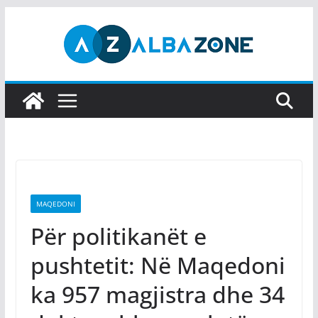
Skip
to
content
MAQEDONI
Për politikanët e
pushtetit: Në Maqedoni
ka 957 magjistra dhe 34