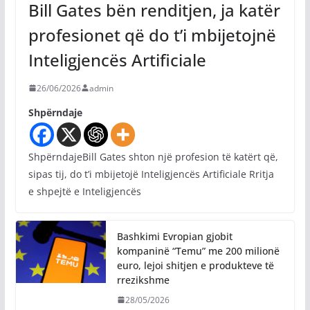
Bill Gates bën renditjen, ja katër
profesionet që do t’i mbijetojnë
Inteligjencës Artificiale
26/06/2026
admin
Shpërndaje
ShpërndajeBill Gates shton një profesion të katërt që,
sipas tij, do t’i mbijetojë Inteligjencës Artificiale Rritja
e shpejtë e Inteligjencës
Bashkimi Evropian gjobit
kompaninë “Temu” me 200 milionë
euro, lejoi shitjen e produkteve të
rrezikshme
28/05/2026