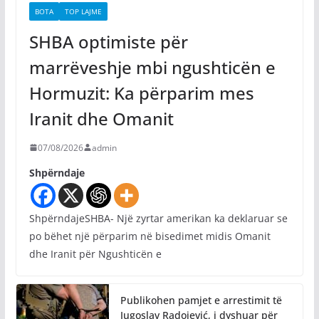
BOTA
TOP LAJME
SHBA optimiste për
marrëveshje mbi ngushticën e
Hormuzit: Ka përparim mes
Iranit dhe Omanit
07/08/2026
admin
Shpërndaje
ShpërndajeSHBA- Një zyrtar amerikan ka deklaruar se
po bëhet një përparim në bisedimet midis Omanit
dhe Iranit për Ngushticën e
Publikohen pamjet e arrestimit të
Jugoslav Radojević, i dyshuar për