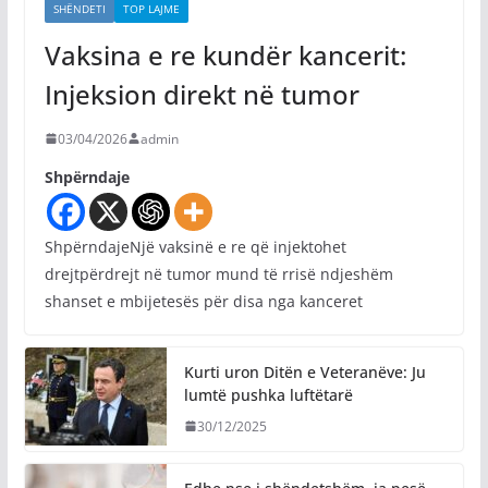
SHËNDETI
TOP LAJME
Vaksina e re kundër kancerit:
Injeksion direkt në tumor
03/04/2026
admin
Shpërndaje
ShpërndajeNjë vaksinë e re që injektohet
drejtpërdrejt në tumor mund të rrisë ndjeshëm
shanset e mbijetesës për disa nga kanceret
Kurti uron Ditën e Veteranëve: Ju
lumtë pushka luftëtarë
30/12/2025