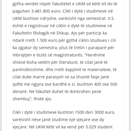
gjitha vendet nëpër fakultetet e UKM-së këtë vit do të
paguhen 3.481.800 euro. Cikli i dytë i studimeve në
UKM kushton ndryshe, varësisht nga semestrat. V.S.
është e regjistruar në ciklin e dytë të studimeve në
Fakultetin filologjik në Shkup. Ajo për particip ka
ndarë rreth 1.500 euro për gjithë ciklin studiues i cili
ka zgjatur dy semestra, plus të tretin i paraparë për
mbrojtjen e tezës së magjistraturës. “Harxhime
shtesë kisha vetëm për literaturë, të cilat janë të
parëndësishme, dhe rreth kopjimit te materialeve, të
cilat duke marrë parasysh se sa shumë faqe janë
qoftë me ngjyra ose bardhë e zi, kushton 400 ose 500
denarë. Në fakultet duhet të dorëzohen pesë
shembuj”, thotë ajo.
Cikli i dytë i studimeve kushton 1500 deri 3000 euro,
varësisht nëse janë studime një vjeçare ose dy
vjeçare. Në UKM këtë vit ka vend për 5.029 student