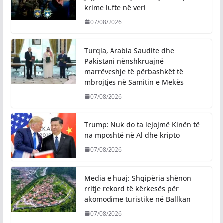
krime lufte në veri
07/08/2026
Turqia, Arabia Saudite dhe
Pakistani nënshkruajnë
marrëveshje të përbashkët të
mbrojtjes në Samitin e Mekës
07/08/2026
Trump: Nuk do ta lejojmë Kinën të
na mposhtë në Al dhe kripto
07/08/2026
Media e huaj: Shqipëria shënon
rritje rekord të kërkesës për
akomodime turistike në Ballkan
07/08/2026