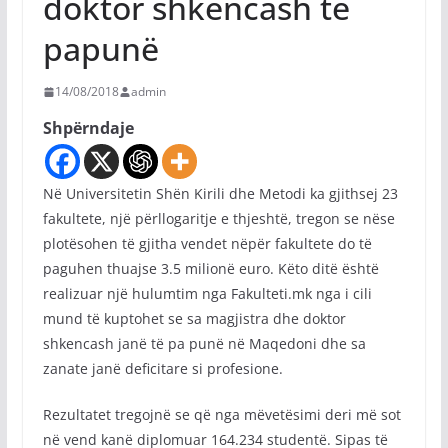
doktor shkencash të
papunë
14/08/2018
admin
Shpërndaje
Në Universitetin Shën Kirili dhe Metodi ka gjithsej 23
fakultete, një përllogaritje e thjeshtë, tregon se nëse
plotësohen të gjitha vendet nëpër fakultete do të
paguhen thuajse 3.5 milionë euro. Këto ditë është
realizuar një hulumtim nga Fakulteti.mk nga i cili
mund të kuptohet se sa magjistra dhe doktor
shkencash janë të pa punë në Maqedoni dhe sa
zanate janë deficitare si profesione.
Rezultatet tregojnë se që nga mëvetësimi deri më sot
në vend kanë diplomuar 164.234 studentë. Sipas të