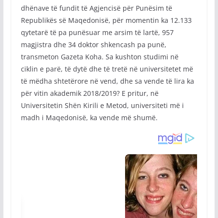
dhënave të fundit të Agjencisë për Punësim të
Republikës së Maqedonisë, për momentin ka 12.133
qytetarë të pa punësuar me arsim të lartë, 957
magjistra dhe 34 doktor shkencash pa punë,
transmeton Gazeta Koha. Sa kushton studimi në
ciklin e parë, të dytë dhe të tretë në universitetet më
të mëdha shtetërore në vend, dhe sa vende të lira ka
për vitin akademik 2018/2019? E pritur, në
Universitetin Shën Kirili e Metod, universiteti më i
madh i Maqedonisë, ka vende më shumë.