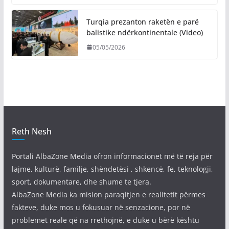
Turqia prezanton raketën e parë
balistike ndërkontinentale (Video)
05/05/2026
Reth Nesh
Portali AlbaZone Media ofron informacionet më të reja për
lajme, kulturë, familje, shëndetësi , shkencë, fe, teknologji,
sport, dokumentare, dhe shume te tjera.
AlbaZone Media ka mision paraqitjen e realitetit përmes
fakteve, duke mos u fokusuar në senzacione, por në
problemet reale që na rrethojnë, e duke u bërë kështu