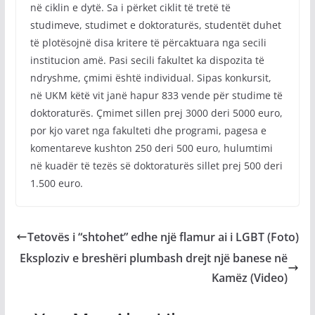
në ciklin e dytë. Sa i përket ciklit të tretë të
studimeve, studimet e doktoraturës, studentët duhet
të plotësojnë disa kritere të përcaktuara nga secili
institucion amë. Pasi secili fakultet ka dispozita të
ndryshme, çmimi është individual. Sipas konkursit,
në UKM këtë vit janë hapur 833 vende për studime të
doktoraturës. Çmimet sillen prej 3000 deri 5000 euro,
por kjo varet nga fakulteti dhe programi, pagesa e
komentareve kushton 250 deri 500 euro, hulumtimi
në kuadër të tezës së doktoraturës sillet prej 500 deri
1.500 euro.
Tetovës i “shtohet” edhe një flamur ai i LGBT (Foto)
Eksploziv e breshëri plumbash drejt një banese në
Kamëz (Video)