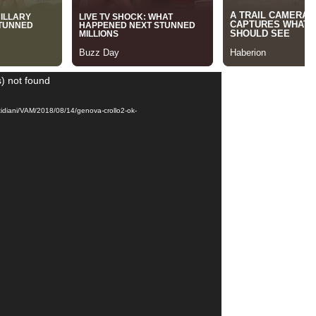
) not found
otidiani/VAM/2018/08/14/genova-crollo2-ok-