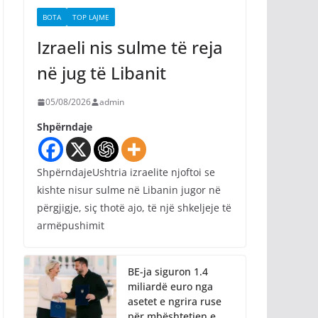
BOTA
TOP LAJME
Izraeli nis sulme të reja
në jug të Libanit
05/08/2026
admin
Shpërndaje
ShpërndajeUshtria izraelite njoftoi se
kishte nisur sulme në Libanin jugor në
përgjigje, siç thotë ajo, të një shkeljeje të
armëpushimit
BE-ja siguron 1.4
miliardë euro nga
asetet e ngrira ruse
për mbështetjen e