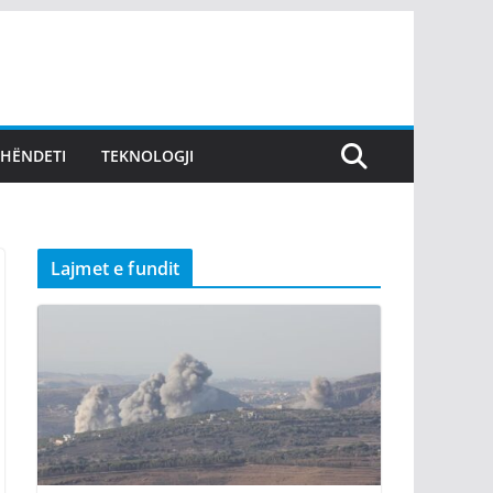
SHËNDETI
TEKNOLOGJI
Lajmet e fundit