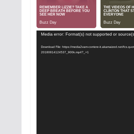
Video
Media error: Format(s) not supported or source(s
Player
Download File: https://media2vam-corriere-it.akamaized.net/fcs.qu
20180814124537_900k.mp4?_=1