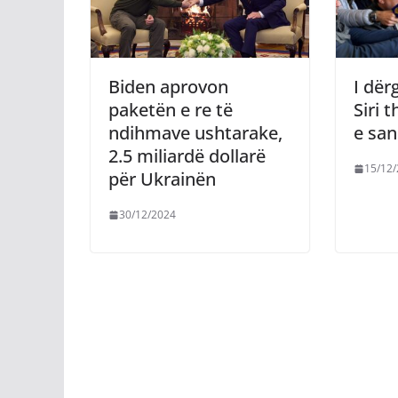
Biden aprovon
I dër
paketën e re të
Siri 
ndihmave ushtarake,
e sa
2.5 miliardë dollarë
15/12
për Ukrainën
30/12/2024