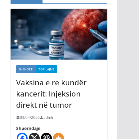
SHËNDETI
TOP LAJME
Vaksina e re kundër
kancerit: Injeksion
direkt në tumor
03/04/2026
admin
Shpërndaje