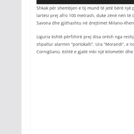
Shkak për shembjen e tij mund të jetë bërë një 
lartësi prej afro 100 metrash, duke zënë nën të
Savona dhe gjithashtu në drejtimet Milano-Xhe
Liguria është përfshirë prej disa orësh nga resh
shpallur alarmin “portokalli”. Ura “Morandi”, e 
Cornigliano, është e gjatë mbi një kilometër dhe 