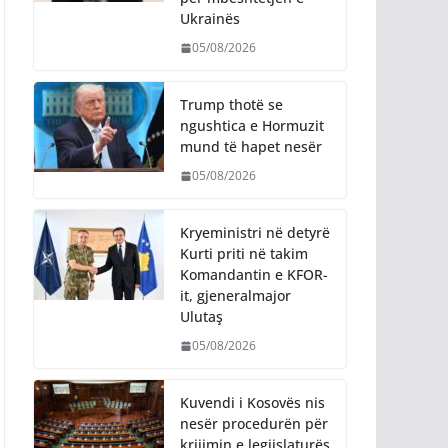
Ukrainës
05/08/2026
Trump thotë se
ngushtica e Hormuzit
mund të hapet nesër
05/08/2026
Kryeministri në detyrë
Kurti priti në takim
Komandantin e KFOR-
it, gjeneralmajor
Ulutaş
05/08/2026
Kuvendi i Kosovës nis
nesër procedurën për
krijimin e legjislaturës