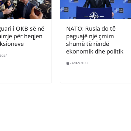
guari i OKB-së në
NATO: Rusia do të
thirrje për heqjen
paguajë një çmim
nksioneve
shumë të rëndë
ekonomik dhe politik
/2024
24/02/2022