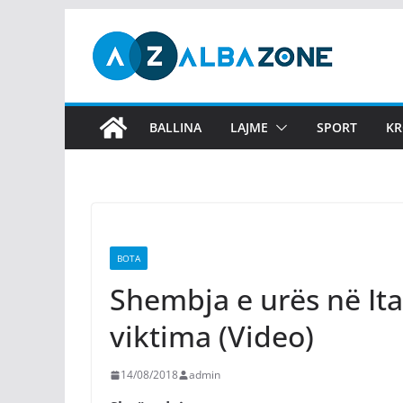
Skip
to
content
BALLINA
LAJME
SPORT
KR
BOTA
Shembja e urës në It
viktima (Video)
14/08/2018
admin