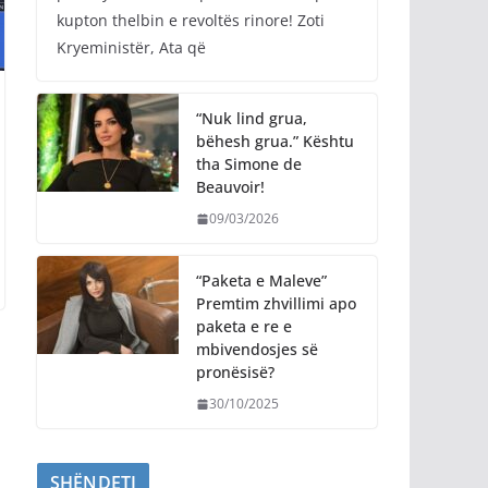
kupton thelbin e revoltës rinore! Zoti
Kryeministër, Ata që
“Nuk lind grua,
bëhesh grua.” Kështu
tha Simone de
Beauvoir!
09/03/2026
“Paketa e Maleve”
Premtim zhvillimi apo
paketa e re e
mbivendosjes së
pronësisë?
30/10/2025
SHËNDETI