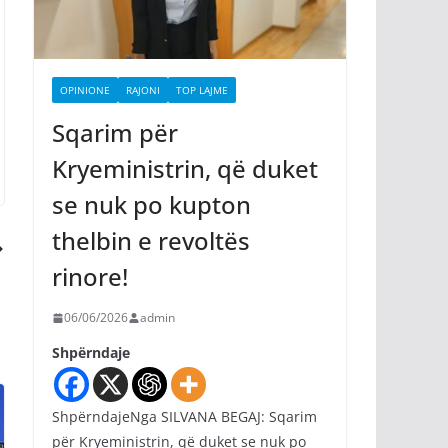
OPINIONE
RAJONI
TOP LAJME
Sqarim për
Kryeministrin, që duket
se nuk po kupton
thelbin e revoltës
rinore!
06/06/2026
admin
Shpërndaje
ShpërndajeNga SILVANA BEGAJ: Sqarim
për Kryeministrin, që duket se nuk po