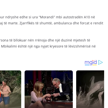
ohur ndryshe edhe si ura “Morandi” mbi autostradën A10 në
aj të marte. Zjarrfikës të shumtë, ambulanca dhe forcat e rendit
sona të bllokuar nën rrënoja dhe një duzinë mjetesh të
 Mbikalimi është një nga nyjet kryesore të lëvizshmërisë në