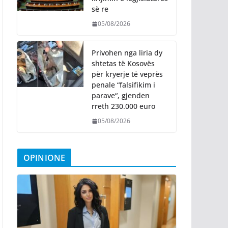
së re
05/08/2026
Privohen nga liria dy
shtetas të Kosovës
për kryerje të veprës
penale “falsifikim i
parave“, gjenden
rreth 230.000 euro
05/08/2026
OPINIONE