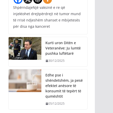
ShpërndajeNjë vaksinë e re që
injektohet drejtpërdrejt në tumor mund
të rrisë ndjeshëm shanset e mbijetesës
për disa nga kanceret
Kurti uron Ditën e
Veteranëve: Ju lumtë
pushka luftëtarë
30/12/2025
Edhe pse i
shëndetshëm, ja pesë
efektet anësore të
konsumit të tepërt të
qumështit
05/12/2025