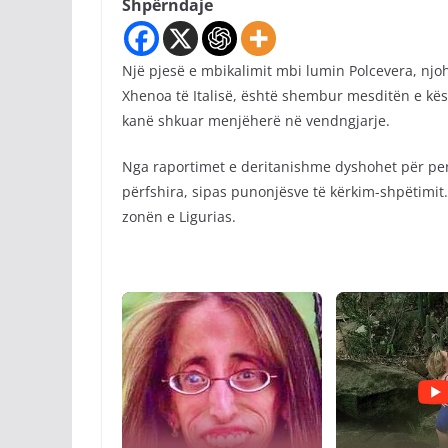
Shpërndaje
Një pjesë e mbikalimit mbi lumin Polcevera, nj
Xhenoa të Italisë, është shembur mesditën e kës
kanë shkuar menjëherë në vendngjarje.
Nga raportimet e deritanishme dyshohet për per
përfshira, sipas punonjësve të kërkim-shpëtimit.
zonën e Ligurias.