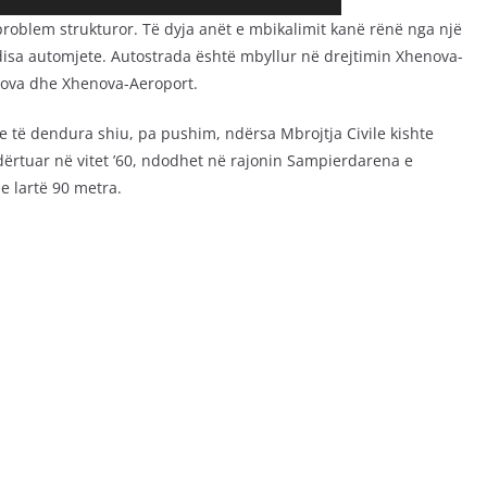
problem strukturor. Të dyja anët e mbikalimit kanë rënë nga një
 disa automjete. Autostrada është mbyllur në drejtimin Xhenova-
nova dhe Xhenova-Aeroport.
je të dendura shiu, pa pushim, ndërsa Mbrojtja Civile kishte
ndërtuar në vitet ’60, ndodhet në rajonin Sampierdarena e
e lartë 90 metra.