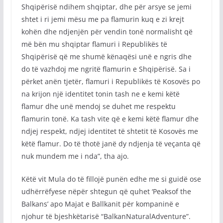
Shqipërisë ndihem shqiptar, dhe për arsye se jemi
shtet i ri jemi mësu me pa flamurin kuq e zi krejt
kohën dhe ndjenjën për vendin tonë normalisht që
më bën mu shqiptar flamuri i Republikës të
Shqipërisë që me shumë kënaqësi unë e ngris dhe
do të vazhdoj me ngritë flamurin e Shqipërisë. Sa i
përket anën tjetër, flamuri i Republikës të Kosovës po
na krijon një identitet tonin tash ne e kemi këtë
flamur dhe unë mendoj se duhet me respektu
flamurin tonë. Ka tash vite që e kemi këtë flamur dhe
ndjej respekt, ndjej identitet të shtetit të Kosovës me
këtë flamur. Do të thotë janë dy ndjenja të veçanta që
nuk mundem me i nda”, tha ajo.
Këtë vit Mula do të fillojë punën edhe me si guidë ose
udhërrëfyese nëpër shtegun që quhet ‘Peaksof the
Balkans’ apo Majat e Ballkanit për kompaninë e
njohur të bjeshkëtarisë “BalkanNaturalAdventure”.