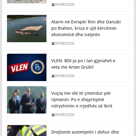
09/08/2026
Alarm në Evropë/ Rini dhe Danubi
po thahen, kriza e ujit kërcënon
ekonominë dhe natyrën
09/08/2026
VLEN: BDI-ja po i lan gjynahet e
veta me Artan Grubi!
09/08/2026
​Vuçiq me ide të çmendur për
Ujmanin: Po e shqyrtojmë
ndryshimin e rrjedhës së Ibrit
09/08/2026
Drejtonte automjetin i dehur dhe