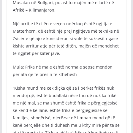
Musalan në Bullgari, po ashtu majën më e lartë në
Afrikë – Kilimanjaron.
Një arritje të cilën e veçon ndërkaq është ngjitja e
Matterhorn, që është një prej ngjitjeve më teknike në
Zvicër e që ajo e konsideron si vulë të suksesit ngase
kishte arritur atje për tetë ditën, majën që mendohet
të ngjitet për katër javë.
Mula: Frika në male është normale sepse mendon
për ata që të presin të kthehesh
“Kisha mund me cek diçka që sa i përket frikës nuk
mendoj që, është budallaki nëse thu që nuk ka frikë
me një mal, se ma shumë është frika e përgjegjësisë
se kënd e ke lanë, është frika e përgjegjësisë së
familjes, shoqërisë, njerëzve që i mban mend që të
kanë përcjellë dhe ti duhesh me u kthy mirë për ta se
ata të presin ty. Të kap njëfarë frike në kuptimin se ti