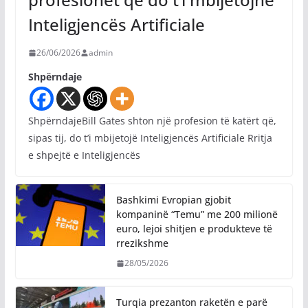
Inteligjencës Artificiale
26/06/2026
admin
Shpërndaje
ShpërndajeBill Gates shton një profesion të katërt që,
sipas tij, do t’i mbijetojë Inteligjencës Artificiale Rritja
e shpejtë e Inteligjencës
Bashkimi Evropian gjobit
kompaninë “Temu” me 200 milionë
euro, lejoi shitjen e produkteve të
rrezikshme
28/05/2026
Turqia prezanton raketën e parë