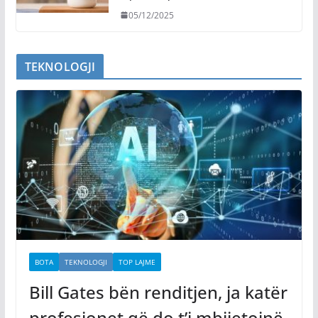
05/12/2025
TEKNOLOGJI
BOTA
TEKNOLOGJI
TOP LAJME
Bill Gates bën renditjen, ja katër
profesionet që do t’i mbijetojnë