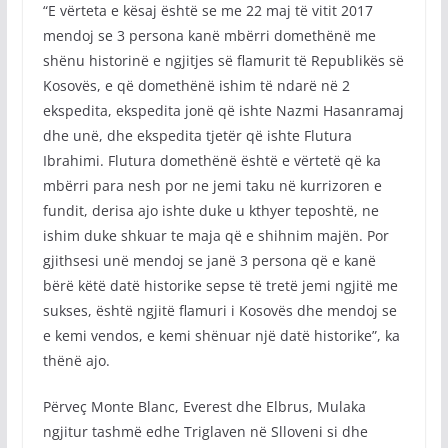
“E vërteta e kësaj është se me 22 maj të vitit 2017
mendoj se 3 persona kanë mbërri domethënë me
shënu historinë e ngjitjes së flamurit të Republikës së
Kosovës, e që domethënë ishim të ndarë në 2
ekspedita, ekspedita jonë që ishte Nazmi Hasanramaj
dhe unë, dhe ekspedita tjetër që ishte Flutura
Ibrahimi. Flutura domethënë është e vërtetë që ka
mbërri para nesh por ne jemi taku në kurrizoren e
fundit, derisa ajo ishte duke u kthyer teposhtë, ne
ishim duke shkuar te maja që e shihnim majën. Por
gjithsesi unë mendoj se janë 3 persona që e kanë
bërë këtë datë historike sepse të tretë jemi ngjitë me
sukses, është ngjitë flamuri i Kosovës dhe mendoj se
e kemi vendos, e kemi shënuar një datë historike”, ka
thënë ajo.
Përveç Monte Blanc, Everest dhe Elbrus, Mulaka
ngjitur tashmë edhe Triglaven në Slloveni si dhe