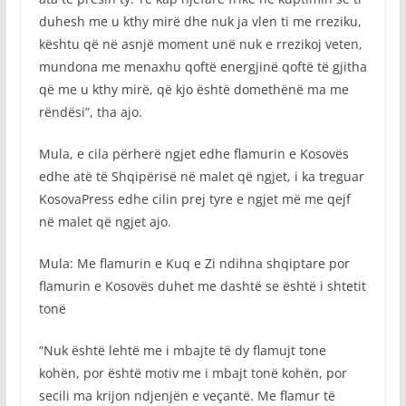
duhesh me u kthy mirë dhe nuk ja vlen ti me rreziku,
kështu që në asnjë moment unë nuk e rrezikoj veten,
mundona me menaxhu qoftë energjinë qoftë të gjitha
që me u kthy mirë, që kjo është domethënë ma me
rëndësi”, tha ajo.
Mula, e cila përherë ngjet edhe flamurin e Kosovës
edhe atë të Shqipërisë në malet që ngjet, i ka treguar
KosovaPress edhe cilin prej tyre e ngjet më me qejf
në malet që ngjet ajo.
Mula: Me flamurin e Kuq e Zi ndihna shqiptare por
flamurin e Kosovës duhet me dashtë se është i shtetit
tonë
“Nuk është lehtë me i mbajte të dy flamujt tone
kohën, por është motiv me i mbajt tonë kohën, por
secili ma krijon ndjenjën e veçantë. Me flamur të