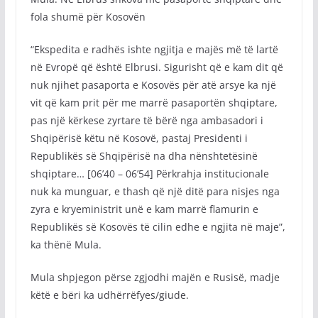
fola shumë për Kosovën
“Ekspedita e radhës ishte ngjitja e majës më të lartë
në Evropë që është Elbrusi. Sigurisht që e kam dit që
nuk njihet pasaporta e Kosovës për atë arsye ka një
vit që kam prit për me marrë pasaportën shqiptare,
pas një kërkese zyrtare të bërë nga ambasadori i
Shqipërisë këtu në Kosovë, pastaj Presidenti i
Republikës së Shqipërisë na dha nënshtetësinë
shqiptare… [06’40 – 06’54] Përkrahja institucionale
nuk ka munguar, e thash që një ditë para nisjes nga
zyra e kryeministrit unë e kam marrë flamurin e
Republikës së Kosovës të cilin edhe e ngjita në maje”,
ka thënë Mula.
Mula shpjegon përse zgjodhi majën e Rusisë, madje
këtë e bëri ka udhërrëfyes/giude.