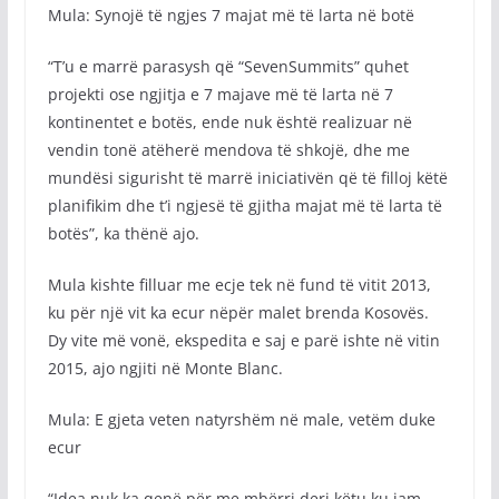
Mula: Synojë të ngjes 7 majat më të larta në botë
“T’u e marrë parasysh që “SevenSummits” quhet
projekti ose ngjitja e 7 majave më të larta në 7
kontinentet e botës, ende nuk është realizuar në
vendin tonë atëherë mendova të shkojë, dhe me
mundësi sigurisht të marrë iniciativën që të filloj këtë
planifikim dhe t’i ngjesë të gjitha majat më të larta të
botës”, ka thënë ajo.
Mula kishte filluar me ecje tek në fund të vitit 2013,
ku për një vit ka ecur nëpër malet brenda Kosovës.
Dy vite më vonë, ekspedita e saj e parë ishte në vitin
2015, ajo ngjiti në Monte Blanc.
Mula: E gjeta veten natyrshëm në male, vetëm duke
ecur
“Idea nuk ka qenë për me mbërri deri këtu ku jam,