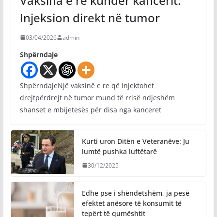
Vaksina e re kundër kancerit:
Injeksion direkt në tumor
03/04/2026
admin
Shpërndaje
ShpërndajeNjë vaksinë e re që injektohet
drejtpërdrejt në tumor mund të rrisë ndjeshëm
shanset e mbijetesës për disa nga kanceret
Kurti uron Ditën e Veteranëve: Ju
lumtë pushka luftëtarë
30/12/2025
Edhe pse i shëndetshëm, ja pesë
efektet anësore të konsumit të
tepërt të qumështit