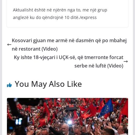
Aktualisht është në njërën nga to, me një grup
anglezë ku do qëndrojnë 10 ditë./express
Kosovari gjuan me armë në dasmën që po mbahej
në restorant (Video)
Ky ishte 18-vjeçari i UÇK-së, që tmerronte forcat
serbe në luftë (Video)
You May Also Like