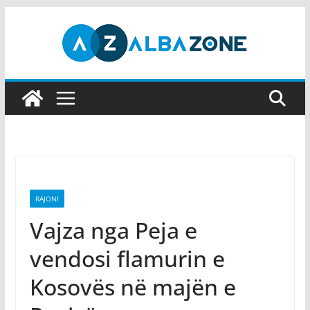
Skip
to
content
RAJONI
Vajza nga Peja e
vendosi flamurin e
Kosovës në majën e