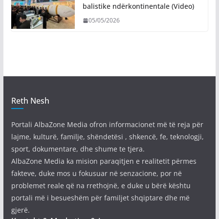
balistike ndërkontinentale (Video)
05/05/2026
Reth Nesh
Portali AlbaZone Media ofron informacionet më të reja për
lajme, kulturë, familje, shëndetësi , shkencë, fe, teknologji,
sport, dokumentare, dhe shume te tjera.
AlbaZone Media ka mision paraqitjen e realitetit përmes
fakteve, duke mos u fokusuar në senzacione, por në
problemet reale që na rrethojnë, e duke u bërë kështu
portali më i besueshëm për familjet shqiptare dhe më
gjerë.