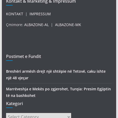
Kontakt & Marketing & Impressum
KONTAKT
|
IMPRESSUM
Çmimore:
ALBAZONE-AL
|
ALBAZONE-MK
Postimet e Fundit
Breshëri armësh drejt një shtëpie në Tetovë, caku ishte
një 48 vjeçar
Marrëveshja e Mekës po zgjerohet, Turqia: Presim Egjiptin
të na bashkohet
Kategori
Kategori