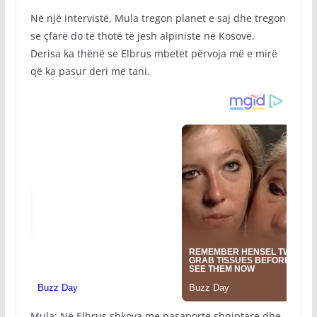
Në një intervistë, Mula tregon planet e saj dhe tregon
se çfarë do të thotë të jesh alpiniste në Kosovë.
Derisa ka thënë se Elbrus mbetet përvoja më e mirë
që ka pasur deri më tani.
Mula: Në Elbrus shkova me pasaportë shqiptare dhe