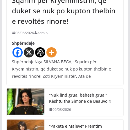
Sqarim për Kryeministrin, që
duket se nuk po kupton thelbin
e revoltës rinore!
06/06/2026
admin
Shpërndaje
ShpërndajeNga SILVANA BEGAJ: Sqarim për
Kryeministrin, që duket se nuk po kupton thelbin e
revoltës rinore! Zoti Kryeministër, Ata që
“Nuk lind grua, bëhesh grua.”
Kështu tha Simone de Beauvoir!
09/03/2026
“Paketa e Maleve” Premtim