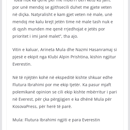
por unë mendoj se gjithsecili duhet me gjete veten
në diçka. Natyralisht e kam gjet veten në male, unë
mendoj me kalu krejt jetën time në male tash nuk e
di qysh munden me qenë rrjedhojat e jetës por
prioritet i imi janë malet”, tha ajo.
Vitin e kaluar, Arineta Mula dhe Nazmi Hasanramaj si
pjesë e ekipit nga Klubi Alpin Prishtina, kishin ngjitur
Everestin.
Në të njëjtën kohë në ekspeditë kishte shkuar edhe
Flutura Ibrahimi por me ekip tjetër. Ka pasur mjaft
polemikanë opinion se cili ekip kishte mbërritur i pari
në Everest, për çka përgjigjen e ka dhënë Mula për
KosovaPress, për herë të parë.
Mula: Flutura Ibrahimi ngjiti e para Everestin