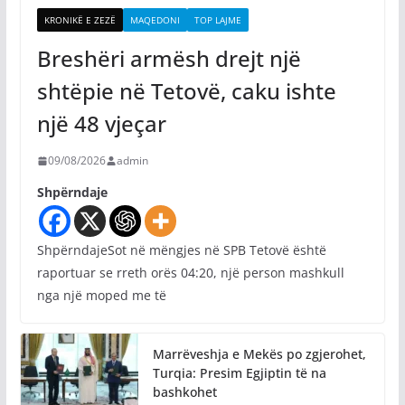
KRONIKË E ZEZË
MAQEDONI
TOP LAJME
Breshëri armësh drejt një
shtëpie në Tetovë, caku ishte
një 48 vjeçar
09/08/2026
admin
Shpërndaje
ShpërndajeSot në mëngjes në SPB Tetovë është
raportuar se rreth orës 04:20, një person mashkull
nga një moped me të
Marrëveshja e Mekës po zgjerohet,
Turqia: Presim Egjiptin të na
bashkohet