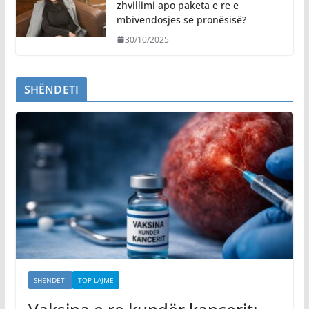
zhvillimi apo paketa e re e
mbivendosjes së pronësisë?
30/10/2025
SHËNDETI
SHËNDETI
TOP LAJME