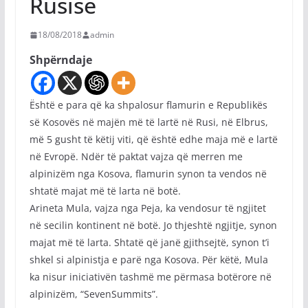
Rusisë
18/08/2018
admin
Shpërndaje
Është e para që ka shpalosur flamurin e Republikës
së Kosovës në majën më të lartë në Rusi, në Elbrus,
më 5 gusht të këtij viti, që është edhe maja më e lartë
në Evropë. Ndër të paktat vajza që merren me
alpinizëm nga Kosova, flamurin synon ta vendos në
shtatë majat më të larta në botë.
Arineta Mula, vajza nga Peja, ka vendosur të ngjitet
në secilin kontinent në botë. Jo thjeshtë ngjitje, synon
majat më të larta. Shtatë që janë gjithsejtë, synon t’i
shkel si alpinistja e parë nga Kosova. Për këtë, Mula
ka nisur iniciativën tashmë me përmasa botërore në
alpinizëm, “SevenSummits”.