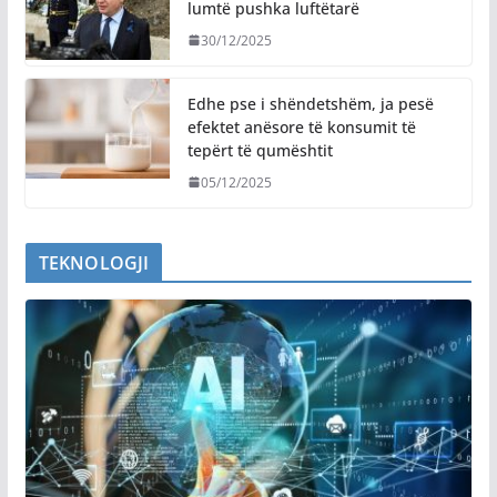
lumtë pushka luftëtarë
30/12/2025
Edhe pse i shëndetshëm, ja pesë
efektet anësore të konsumit të
tepërt të qumështit
05/12/2025
TEKNOLOGJI