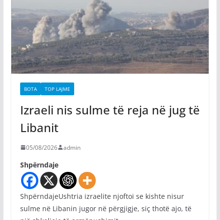
BOTA
TOP LAJME
Izraeli nis sulme të reja në jug të
Libanit
05/08/2026
admin
Shpërndaje
ShpërndajeUshtria izraelite njoftoi se kishte nisur
sulme në Libanin jugor në përgjigje, siç thotë ajo, të