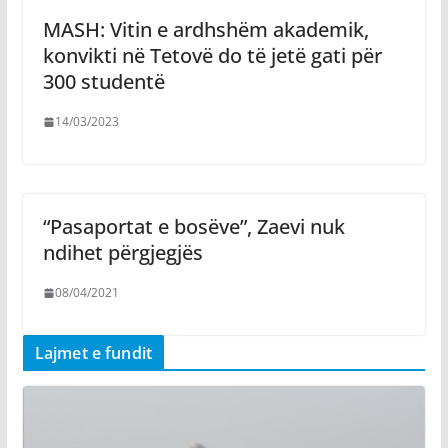
MASH: Vitin e ardhshëm akademik,
konvikti në Tetovë do të jetë gati për
300 studentë
14/03/2023
“Pasaportat e bosëve”, Zaevi nuk
ndihet përgjegjës
08/04/2021
Lajmet e fundit