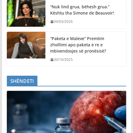
“Nuk lind grua, bëhesh grua.”
Kështu tha Simone de Beauvoir!
09/03/2026
“Paketa e Maleve” Premtim
zhvillimi apo paketa e re e
mbivendosjes së pronësisë?
30/10/2025
SHËNDETI