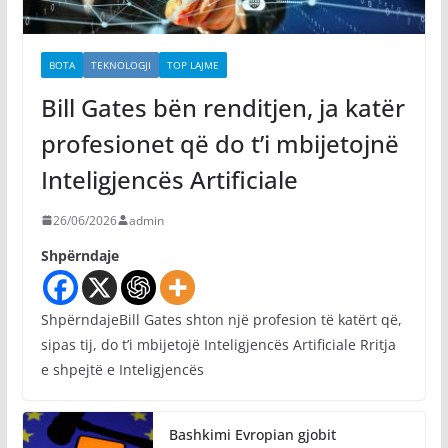
BOTA
TEKNOLOGJI
TOP LAJME
Bill Gates bën renditjen, ja katër
profesionet që do t’i mbijetojnë
Inteligjencës Artificiale
26/06/2026
admin
Shpërndaje
ShpërndajeBill Gates shton një profesion të katërt që,
sipas tij, do t’i mbijetojë Inteligjencës Artificiale Rritja
e shpejtë e Inteligjencës
Bashkimi Evropian gjobit