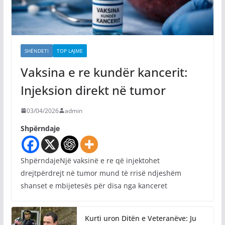
SHËNDETI
TOP LAJME
Vaksina e re kundër kancerit:
Injeksion direkt në tumor
03/04/2026
admin
Shpërndaje
ShpërndajeNjë vaksinë e re që injektohet
drejtpërdrejt në tumor mund të rrisë ndjeshëm
shanset e mbijetesës për disa nga kanceret
Kurti uron Ditën e Veteranëve: Ju