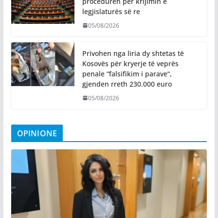
procedurën për krijimin e
legjislaturës së re
05/08/2026
Privohen nga liria dy shtetas të
Kosovës për kryerje të veprës
penale “falsifikim i parave“,
gjenden rreth 230.000 euro
05/08/2026
OPINIONE