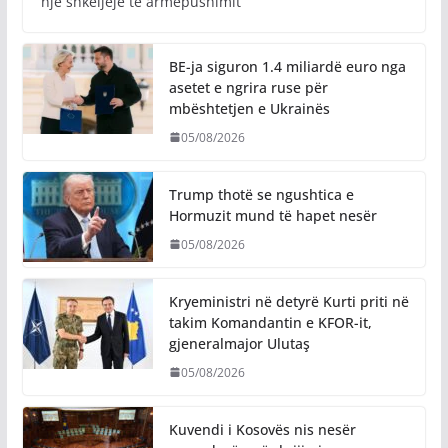
një shkeljeje të armëpushimit
BE-ja siguron 1.4 miliardë euro nga
asetet e ngrira ruse për
mbështetjen e Ukrainës
05/08/2026
Trump thotë se ngushtica e
Hormuzit mund të hapet nesër
05/08/2026
Kryeministri në detyrë Kurti priti në
takim Komandantin e KFOR-it,
gjeneralmajor Ulutaş
05/08/2026
Kuvendi i Kosovës nis nesër