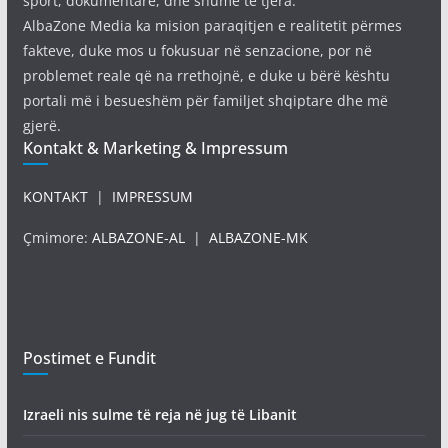
sport, dokumentare, dhe shume te tjera.
AlbaZone Media ka mision paraqitjen e realitetit përmes
fakteve, duke mos u fokusuar në senzacione, por në
problemet reale që na rrethojnë, e duke u bërë kështu
portali më i besueshëm për familjet shqiptare dhe më
gjerë.
Kontakt & Marketing & Impressum
KONTAKT
|
IMPRESSUM
Çmimore:
ALBAZONE-AL
|
ALBAZONE-MK
Postimet e Fundit
Izraeli nis sulme të reja në jug të Libanit