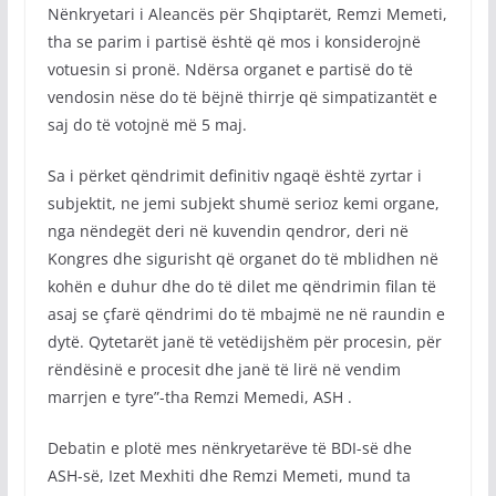
Nënkryetari i Aleancës për Shqiptarët, Remzi Memeti,
tha se parim i partisë është që mos i konsiderojnë
votuesin si pronë. Ndërsa organet e partisë do të
vendosin nëse do të bëjnë thirrje që simpatizantët e
saj do të votojnë më 5 maj.
Sa i përket qëndrimit definitiv ngaqë është zyrtar i
subjektit, ne jemi subjekt shumë serioz kemi organe,
nga nëndegët deri në kuvendin qendror, deri në
Kongres dhe sigurisht që organet do të mblidhen në
kohën e duhur dhe do të dilet me qëndrimin filan të
asaj se çfarë qëndrimi do të mbajmë ne në raundin e
dytë. Qytetarët janë të vetëdijshëm për procesin, për
rëndësinë e procesit dhe janë të lirë në vendim
marrjen e tyre”-tha Remzi Memedi, ASH .
Debatin e plotë mes nënkryetarëve të BDI-së dhe
ASH-së, Izet Mexhiti dhe Remzi Memeti, mund ta