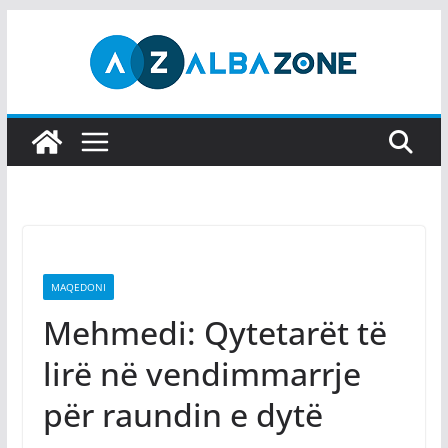
Skip
to
content
MAQEDONI
Mehmedi: Qytetarët të
lirë në vendimmarrje
për raundin e dytë