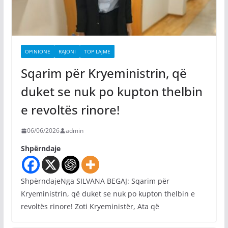
OPINIONE
RAJONI
TOP LAJME
Sqarim për Kryeministrin, që
duket se nuk po kupton thelbin
e revoltës rinore!
06/06/2026
admin
Shpërndaje
ShpërndajeNga SILVANA BEGAJ: Sqarim për
Kryeministrin, që duket se nuk po kupton thelbin e
revoltës rinore! Zoti Kryeministër, Ata që