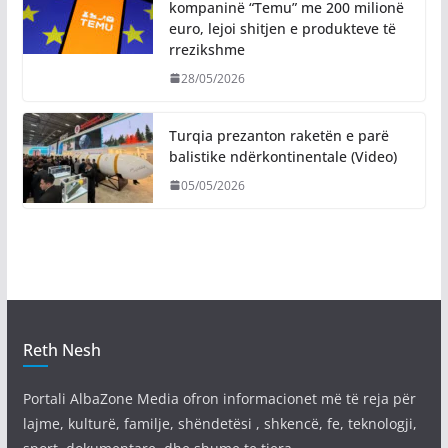
kompaninë “Temu” me 200 milionë
euro, lejoi shitjen e produkteve të
rrezikshme
28/05/2026
Turqia prezanton raketën e parë
balistike ndërkontinentale (Video)
05/05/2026
Reth Nesh
Portali AlbaZone Media ofron informacionet më të reja për
lajme, kulturë, familje, shëndetësi , shkencë, fe, teknologji,