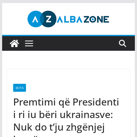
Skip
to
content
BOTA
Premtimi që Presidenti
i ri iu bëri ukrainasve:
Nuk do t’ju zhgënjej