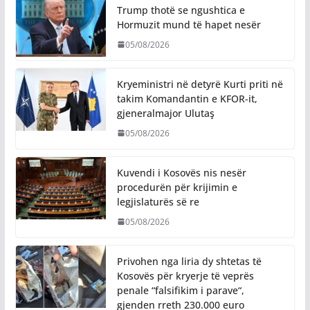
Trump thotë se ngushtica e
Hormuzit mund të hapet nesër
05/08/2026
Kryeministri në detyrë Kurti priti në
takim Komandantin e KFOR-it,
gjeneralmajor Ulutaş
05/08/2026
Kuvendi i Kosovës nis nesër
procedurën për krijimin e
legjislaturës së re
05/08/2026
Privohen nga liria dy shtetas të
Kosovës për kryerje të veprës
penale “falsifikim i parave“,
gjenden rreth 230.000 euro