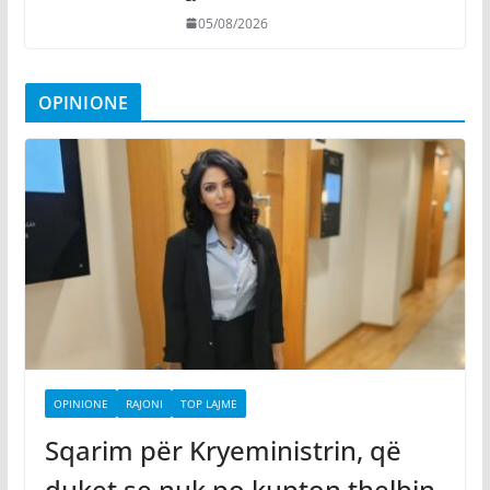
05/08/2026
OPINIONE
OPINIONE
RAJONI
TOP LAJME
Sqarim për Kryeministrin, që
duket se nuk po kupton thelbin