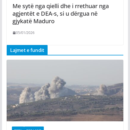
Me sytë nga qielli dhe i rrethuar nga
agjentët e DEA-s, si u dërgua në
gjykatë Maduro
05/01/2026
Lajmet e fundit