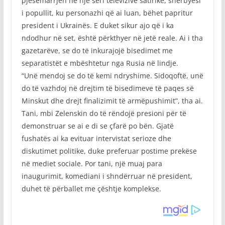
pjesëmarrjen në një seri televizive satirike, shërbyesi
i popullit, ku personazhi që ai luan, bëhet papritur
president i Ukrainës. E duket sikur ajo që i ka
ndodhur në set, është përkthyer në jetë reale. Ai i tha
gazetarëve, se do të inkurajojë bisedimet me
separatistët e mbështetur nga Rusia në lindje.
“Unë mendoj se do të kemi ndryshime. Sidoqoftë, unë
do të vazhdoj në drejtim të bisedimeve të paqes së
Minskut dhe drejt finalizimit të armëpushimit”, tha ai.
Tani, mbi Zelenskin do të rëndojë presioni për të
demonstruar se ai e di se çfarë po bën. Gjatë
fushatës ai ka evituar intervistat serioze dhe
diskutimet politike, duke preferuar postime prekëse
në mediet sociale. Por tani, një muaj para
inaugurimit, komediani i shndërruar në president,
duhet të përballet me çështje komplekse.