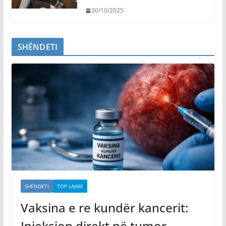
30/10/2025
SHËNDETI
SHËNDETI
TOP LAJME
Vaksina e re kundër kancerit:
Injeksion direkt në tumor