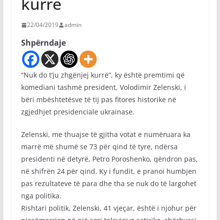
kurrë
22/04/2019
admin
Shpërndaje
“Nuk do t’ju zhgënjej kurrë”, ky është premtimi që
komediani tashmë president, Volodimir Zelenski, i
bëri mbështetësve të tij pas fitores historike në
zgjedhjet presidenciale ukrainase.
Zelenski, me thuajse të gjitha votat e numëruara ka
marrë më shumë se 73 për qind të tyre, ndërsa
presidenti në detyrë, Petro Poroshenko, qëndron pas,
në shifrën 24 për qind. Ky i fundit, e pranoi humbjen
pas rezultateve të para dhe tha se nuk do të largohet
nga politika.
Rishtari politik, Zelenski, 41 vjeçar, është i njohur për