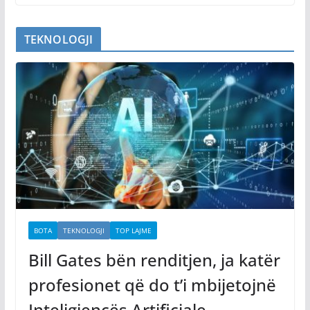
TEKNOLOGJI
BOTA
TEKNOLOGJI
TOP LAJME
Bill Gates bën renditjen, ja katër
profesionet që do t’i mbijetojnë
Inteligjencës Artificiale