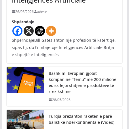
26/06/2026
admin
Shpërndaje
ShpërndajeBill Gates shton një profesion të katërt që,
sipas tij, do t’i mbijetojë Inteligjencës Artificiale Rritja
e shpejtë e Inteligjencës
Bashkimi Evropian gjobit
kompaninë “Temu” me 200 milionë
euro, lejoi shitjen e produkteve të
rrezikshme
28/05/2026
Turqia prezanton raketën e parë
balistike ndërkontinentale (Video)