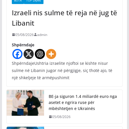
BOTA
TOP LAJME
Izraeli nis sulme të reja në jug të
Libanit
05/08/2026
admin
Shpërndaje
ShpërndajeUshtria izraelite njoftoi se kishte nisur
sulme në Libanin jugor në përgjigje, siç thotë ajo, të
një shkeljeje të armëpushimit
BE-ja siguron 1.4 miliardë euro nga
asetet e ngrira ruse për
mbështetjen e Ukrainës
05/08/2026