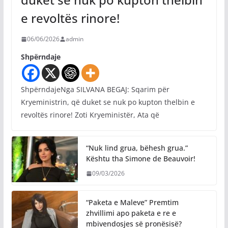
e revoltës rinore!
06/06/2026
admin
Shpërndaje
ShpërndajeNga SILVANA BEGAJ: Sqarim për
Kryeministrin, që duket se nuk po kupton thelbin e
revoltës rinore! Zoti Kryeministër, Ata që
“Nuk lind grua, bëhesh grua.”
Kështu tha Simone de Beauvoir!
09/03/2026
“Paketa e Maleve” Premtim
zhvillimi apo paketa e re e
mbivendosjes së pronësisë?