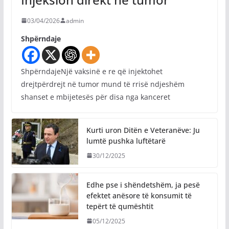
03/04/2026
admin
Shpërndaje
ShpërndajeNjë vaksinë e re që injektohet
drejtpërdrejt në tumor mund të rrisë ndjeshëm
shanset e mbijetesës për disa nga kanceret
Kurti uron Ditën e Veteranëve: Ju
lumtë pushka luftëtarë
30/12/2025
Edhe pse i shëndetshëm, ja pesë
efektet anësore të konsumit të
tepërt të qumështit
05/12/2025