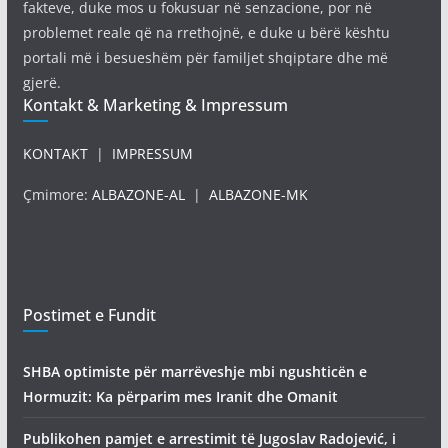
fakteve, duke mos u fokusuar në senzacione, por në
problemet reale që na rrethojnë, e duke u bërë kështu
portali më i besueshëm për familjet shqiptare dhe më
gjerë.
Kontakt & Marketing & Impressum
KONTAKT
|
IMPRESSUM
Çmimore:
ALBAZONE-AL
|
ALBAZONE-MK
Postimet e Fundit
SHBA optimiste për marrëveshje mbi ngushticën e
Hormuzit: Ka përparim mes Iranit dhe Omanit
Publikohen pamjet e arrestimit të Jugoslav Radojević, i