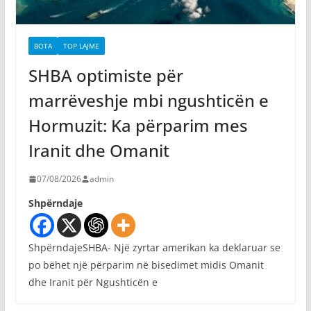
BOTA
TOP LAJME
SHBA optimiste për
marrëveshje mbi ngushticën e
Hormuzit: Ka përparim mes
Iranit dhe Omanit
07/08/2026
admin
Shpërndaje
ShpërndajeSHBA- Një zyrtar amerikan ka deklaruar se
po bëhet një përparim në bisedimet midis Omanit
dhe Iranit për Ngushticën e