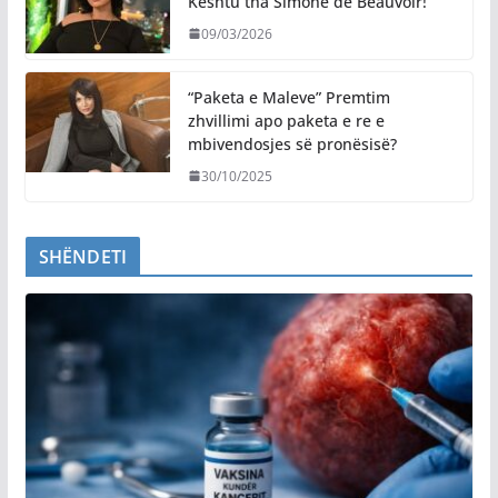
Kështu tha Simone de Beauvoir!
09/03/2026
“Paketa e Maleve” Premtim
zhvillimi apo paketa e re e
mbivendosjes së pronësisë?
30/10/2025
SHËNDETI