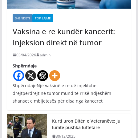
SHËNDETI
TOP LAJME
Vaksina e re kundër kancerit:
Injeksion direkt në tumor
03/04/2026
admin
Shpërndaje
ShpërndajeNjë vaksinë e re që injektohet
drejtpërdrejt në tumor mund të rrisë ndjeshëm
shanset e mbijetesës për disa nga kanceret
Kurti uron Ditën e Veteranëve: Ju
lumtë pushka luftëtarë
30/12/2025