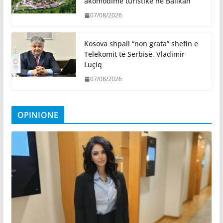
akomodime turistike në Ballkan
07/08/2026
Kosova shpall “non grata” shefin e
Telekomit të Serbisë, Vladimir
Luçiq
07/08/2026
OPINIONE