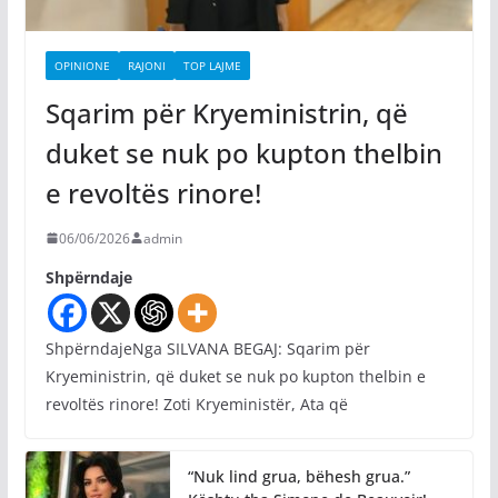
OPINIONE
RAJONI
TOP LAJME
Sqarim për Kryeministrin, që
duket se nuk po kupton thelbin
e revoltës rinore!
06/06/2026
admin
Shpërndaje
ShpërndajeNga SILVANA BEGAJ: Sqarim për
Kryeministrin, që duket se nuk po kupton thelbin e
revoltës rinore! Zoti Kryeministër, Ata që
“Nuk lind grua, bëhesh grua.”