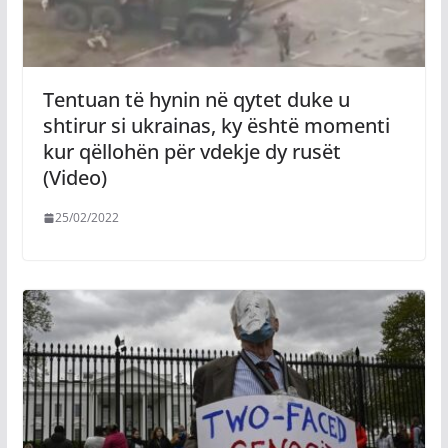
Tentuan të hynin në qytet duke u
shtirur si ukrainas, ky është momenti
kur qëllohën për vdekje dy rusët
(Video)
25/02/2022