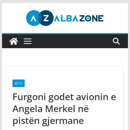
Skip
to
content
BOTA
Furgoni godet avionin e
Angela Merkel në
pistën gjermane