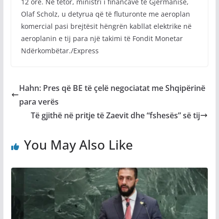
12 orë. Në tetor, ministri i financave të Gjermanisë,
Olaf Scholz, u detyrua që të fluturonte me aeroplan
komercial pasi brejtësit hëngrën kabllat elektrike në
aeroplanin e tij para një takimi të Fondit Monetar
Ndërkombëtar./Express
Hahn: Pres që BE të çelë negociatat me Shqipërinë
para verës
Të gjithë në pritje të Zaevit dhe “fshesës” së tij
You May Also Like