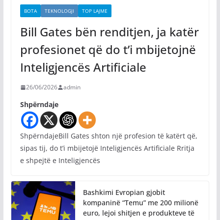
BOTA
TEKNOLOGJI
TOP LAJME
Bill Gates bën renditjen, ja katër
profesionet që do t’i mbijetojnë
Inteligjencës Artificiale
26/06/2026
admin
Shpërndaje
ShpërndajeBill Gates shton një profesion të katërt që,
sipas tij, do t’i mbijetojë Inteligjencës Artificiale Rritja
e shpejtë e Inteligjencës
Bashkimi Evropian gjobit
kompaninë “Temu” me 200 milionë
euro, lejoi shitjen e produkteve të