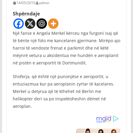
14/05/2019
admin
Shpërndaje
Një fanse e Angela Merkel kërceu nga furgoni isaj që
të bënte një foto me kancelaren gjermane. Mirëpo ajo
harroi të vendoste frenat e parkimit dhe në këtë
mëynrë vetura u aksidentua me hundën e aeroplanit
në pistën e aeroportit të Dortmundit.
Shoferja, që është një punonjëse e aeroportit, u
entuziazmua kur pa aeroplanin zyrtar të kacelares.
Merkel u detyrua që të kthehet në Berlin me
helikopter deri sa po inspektoheshin dëmet në
aeroplan.