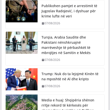
Publikohen pamjet e arrestimit të
Jugoslav Radojević, i dyshuar për
krime lufte në veri
07/08/2026
Turqia, Arabia Saudite dhe
Pakistani nënshkruajnë
marrëveshje të përbashkët të
mbrojtjes në Samitin e Mekës
07/08/2026
Trump: Nuk do ta lejojmë Kinën të
na mposhtë në Al dhe kripto
07/08/2026
Media e huaj: Shqipëria shënon
rritje rekord të kërkesës për