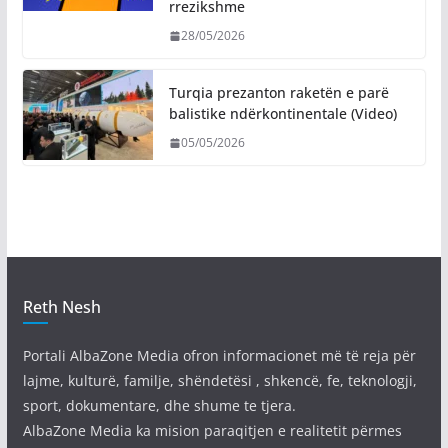
rrezikshme
28/05/2026
Turqia prezanton raketën e parë
balistike ndërkontinentale (Video)
05/05/2026
Reth Nesh
Portali AlbaZone Media ofron informacionet më të reja për
lajme, kulturë, familje, shëndetësi , shkencë, fe, teknologji,
sport, dokumentare, dhe shume te tjera.
AlbaZone Media ka mision paraqitjen e realitetit përmes