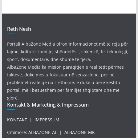
Reth Nesh
Portali AlbaZone Media ofron informacionet më të reja për
lajme, kulturë, familje, shëndetësi , shkencë, fe, teknologji,
sport, dokumentare, dhe shume te tjera.
AlbaZone Media ka mision paraqitjen e realitetit përmes
fakteve, duke mos u fokusuar në senzacione, por në
problemet reale që na rrethojnë, e duke u bërë kështu
portali më i besueshëm për familjet shqiptare dhe më
gjerë.
Kontakt & Marketing & Impressum
KONTAKT
|
IMPRESSUM
Çmimore:
ALBAZONE-AL
|
ALBAZONE-MK