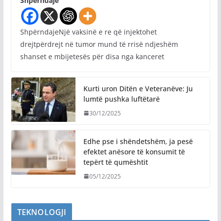
Shpërndaje
ShpërndajeNjë vaksinë e re që injektohet
drejtpërdrejt në tumor mund të rrisë ndjeshëm
shanset e mbijetesës për disa nga kanceret
Kurti uron Ditën e Veteranëve: Ju
lumtë pushka luftëtarë
30/12/2025
Edhe pse i shëndetshëm, ja pesë
efektet anësore të konsumit të
tepërt të qumështit
05/12/2025
TEKNOLOGJI