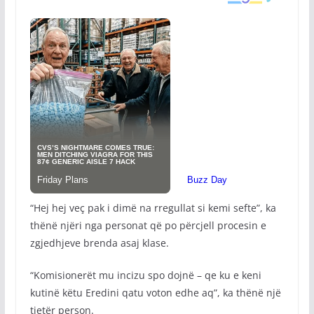
“Hej hej veç pak i dimë na rregullat si kemi sefte”, ka
thënë njëri nga personat që po përcjell procesin e
zgjedhjeve brenda asaj klase.
“Komisionerët mu incizu spo dojnë – qe ku e keni
kutinë këtu Eredini qatu voton edhe aq”, ka thënë një
tjetër person.