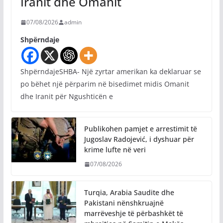
Iranit dhe Omanit
07/08/2026
admin
Shpërndaje
ShpërndajeSHBA- Një zyrtar amerikan ka deklaruar se
po bëhet një përparim në bisedimet midis Omanit
dhe Iranit për Ngushticën e
Publikohen pamjet e arrestimit të
Jugoslav Radojević, i dyshuar për
krime lufte në veri
07/08/2026
Turqia, Arabia Saudite dhe
Pakistani nënshkruajnë
marrëveshje të përbashkët të