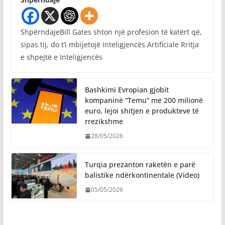
ShpërndajeBill Gates shton një profesion të katërt që,
sipas tij, do t’i mbijetojë Inteligjencës Artificiale Rritja
e shpejtë e Inteligjencës
Bashkimi Evropian gjobit
kompaninë “Temu” me 200 milionë
euro, lejoi shitjen e produkteve të
rrezikshme
28/05/2026
Turqia prezanton raketën e parë
balistike ndërkontinentale (Video)
05/05/2026