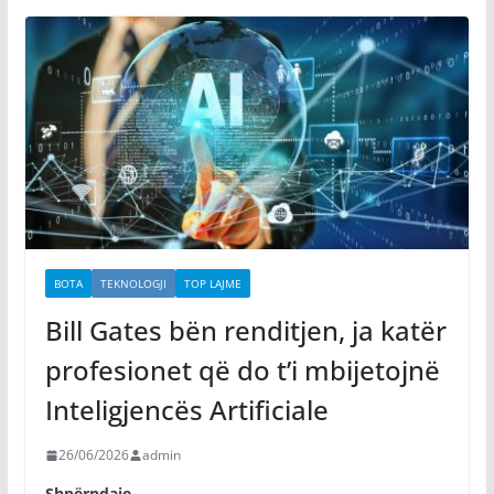
BOTA
TEKNOLOGJI
TOP LAJME
Bill Gates bën renditjen, ja katër
profesionet që do t’i mbijetojnë
Inteligjencës Artificiale
26/06/2026
admin
Shpërndaje