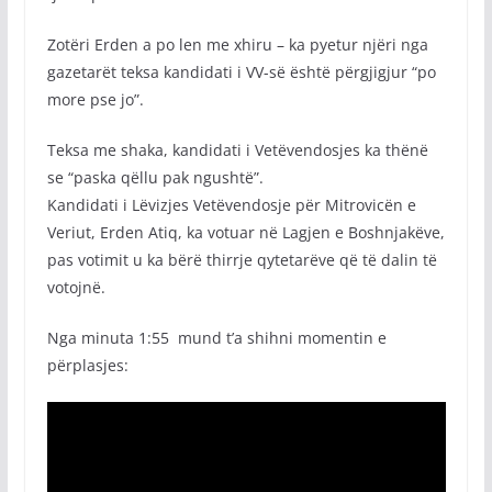
Zotëri Erden a po len me xhiru – ka pyetur njëri nga
gazetarët teksa kandidati i VV-së është përgjigjur “po
more pse jo”.
Teksa me shaka, kandidati i Vetëvendosjes ka thënë
se “paska qëllu pak ngushtë”.
Kandidati i Lëvizjes Vetëvendosje për Mitrovicën e
Veriut, Erden Atiq, ka votuar në Lagjen e Boshnjakëve,
pas votimit u ka bërë thirrje qytetarëve që të dalin të
votojnë.
Nga minuta 1:55 mund t’a shihni momentin e
përplasjes: