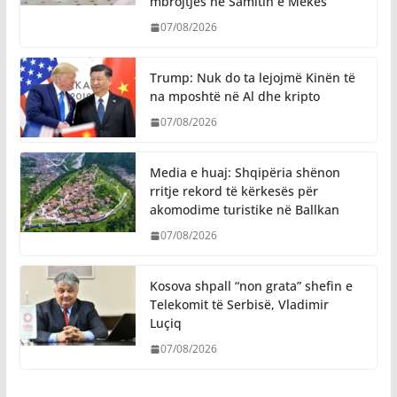
mbrojtjes në Samitin e Mekës
07/08/2026
Trump: Nuk do ta lejojmë Kinën të
na mposhtë në Al dhe kripto
07/08/2026
Media e huaj: Shqipëria shënon
rritje rekord të kërkesës për
akomodime turistike në Ballkan
07/08/2026
Kosova shpall “non grata” shefin e
Telekomit të Serbisë, Vladimir
Luçiq
07/08/2026