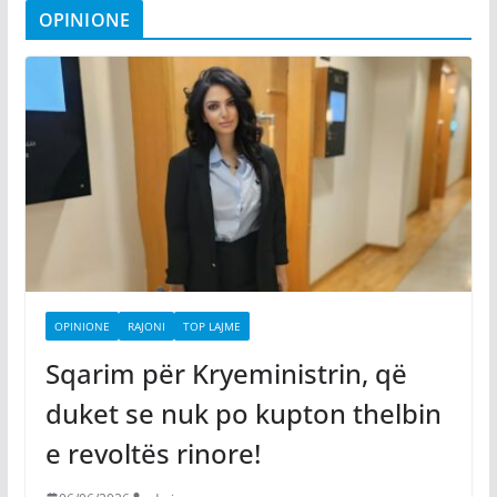
OPINIONE
OPINIONE
RAJONI
TOP LAJME
Sqarim për Kryeministrin, që
duket se nuk po kupton thelbin
e revoltës rinore!