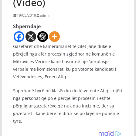
(Video)
19/05/2019
admin
Shpërndaje
Gazetarët dhe kameramanët të cilët janë duke e
përcjell nga afër procesin zgjedhor në komunën e
Mitrovicës Veriore kanë hasur në një ‘përplasje’
verbale me komisionaret, ku po votonte kandidati i
Vetëvendosjes, Erden Atiq.
Sapo kanë hyrë në klasën ku do të votonte Atiq – njëri
nga personat që po e përcjellët procesin i është
përgjigjur gazetarëve që nuk dua incizime, derisa
gazetarët i kanë bërë të ditur se po kryejnë punën e
tyre.