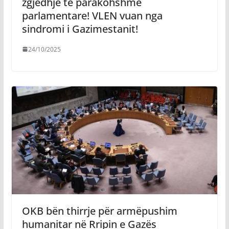
zgjedhje të parakohshme
parlamentare! VLEN vuan nga
sindromi i Gazimestanit!
24/10/2025
OKB bën thirrje për armëpushim
humanitar në Rripin e Gazës