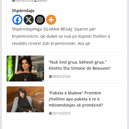
06/06/2026
admin
Shpërndaje
ShpërndajeNga SILVANA BEGAJ: Sqarim për
Kryeministrin, që duket se nuk po kupton thelbin e
revoltës rinore! Zoti Kryeministër, Ata që
“Nuk lind grua, bëhesh grua.”
Kështu tha Simone de Beauvoir!
09/03/2026
“Paketa e Maleve” Premtim
zhvillimi apo paketa e re e
mbivendosjes së pronësisë?
30/10/2025