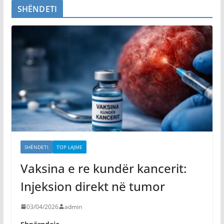
SHËNDETI
SHËNDETI
TOP LAJME
Vaksina e re kundër kancerit:
Injeksion direkt në tumor
03/04/2026
admin