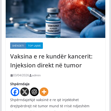
SHËNDETI
TOP LAJME
Vaksina e re kundër kancerit:
Injeksion direkt në tumor
03/04/2026
admin
Shpërndaje
ShpërndajeNjë vaksinë e re që injektohet
drejtpërdrejt në tumor mund të rrisë ndjeshëm