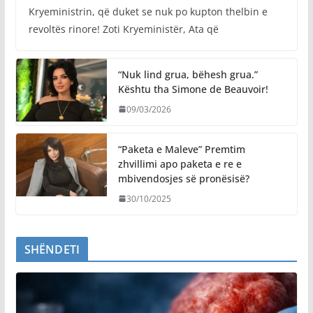
Kryeministrin, që duket se nuk po kupton thelbin e
revoltës rinore! Zoti Kryeministër, Ata që
“Nuk lind grua, bëhesh grua.”
Kështu tha Simone de Beauvoir!
09/03/2026
“Paketa e Maleve” Premtim
zhvillimi apo paketa e re e
mbivendosjes së pronësisë?
30/10/2025
SHËNDETI