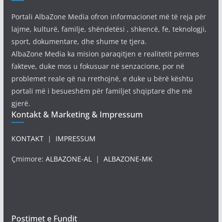
Portali AlbaZone Media ofron informacionet më të reja për
lajme, kulturë, familje, shëndetësi , shkencë, fe, teknologji,
sport, dokumentare, dhe shume te tjera.
AlbaZone Media ka mision paraqitjen e realitetit përmes
fakteve, duke mos u fokusuar në senzacione, por në
problemet reale që na rrethojnë, e duke u bërë kështu
portali më i besueshëm për familjet shqiptare dhe më
gjerë.
Kontakt & Marketing & Impressum
KONTAKT
|
IMPRESSUM
Çmimore:
ALBAZONE-AL
|
ALBAZONE-MK
Postimet e Fundit