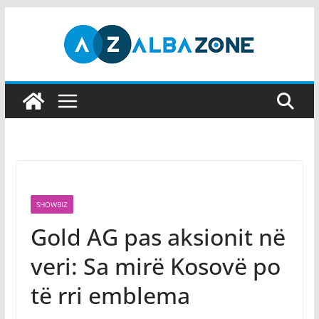
Skip
to
content
SHOWBIZ
Gold AG pas aksionit në
veri: Sa mirë Kosovë po
të rri emblema