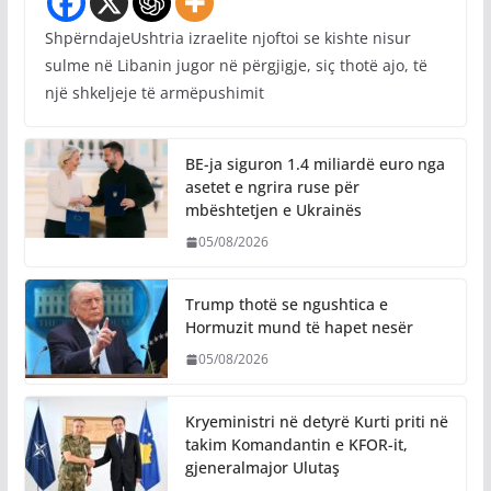
ShpërndajeUshtria izraelite njoftoi se kishte nisur
sulme në Libanin jugor në përgjigje, siç thotë ajo, të
një shkeljeje të armëpushimit
BE-ja siguron 1.4 miliardë euro nga
asetet e ngrira ruse për
mbështetjen e Ukrainës
05/08/2026
Trump thotë se ngushtica e
Hormuzit mund të hapet nesër
05/08/2026
Kryeministri në detyrë Kurti priti në
takim Komandantin e KFOR-it,
gjeneralmajor Ulutaş