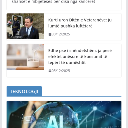
shanset e mbijetesës për disa nga kanceret
Kurti uron Ditën e Veteranëve: Ju
lumtë pushka luftëtarë
30/12/2025
Edhe pse i shëndetshëm, ja pesë
efektet anësore të konsumit të
tepërt të qumështit
05/12/2025
TEKNOLOGJI