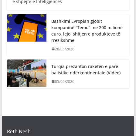
e shpejtë e Inteligjencës
Bashkimi Evropian gjobit
kompaninë “Temu” me 200 milionë
euro, lejoi shitjen e produkteve të
rrezikshme
28/05/2026
Turqia prezanton raketën e parë
balistike ndërkontinentale (Video)
05/05/2026
Reth Nesh