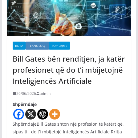
BOTA
TEKNOLOGJI
TOP LAJME
Bill Gates bën renditjen, ja katër
profesionet që do t’i mbijetojnë
Inteligjencës Artificiale
26/06/2026
admin
Shpërndaje
ShpërndajeBill Gates shton një profesion të katërt që,
sipas tij, do t’i mbijetojë Inteligjencës Artificiale Rritja