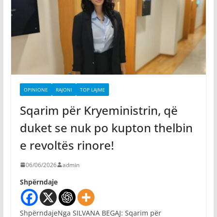
OPINIONE
RAJONI
TOP LAJME
Sqarim për Kryeministrin, që
duket se nuk po kupton thelbin
e revoltës rinore!
06/06/2026
admin
Shpërndaje
ShpërndajeNga SILVANA BEGAJ: Sqarim për