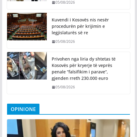
05/08/2026
Kuvendi i Kosovës nis nesër
procedurën për krijimin e
legjislaturës së re
05/08/2026
Privohen nga liria dy shtetas të
Kosovës për kryerje të veprës
penale “falsifikim i parave“,
gjenden rreth 230.000 euro
05/08/2026
OPINIONE