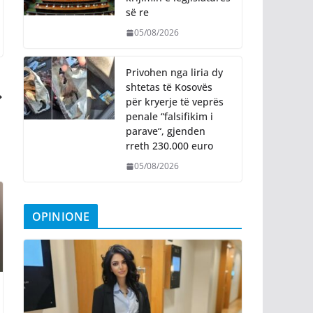
së re
05/08/2026
Privohen nga liria dy
shtetas të Kosovës
për kryerje të veprës
penale “falsifikim i
parave“, gjenden
rreth 230.000 euro
05/08/2026
OPINIONE