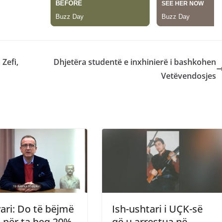
Zefi,
Dhjetëra studentë e inxhinierë i bashkohen
Vetëvendosjes
ari: Do të bëjmë
Ish-ushtari i UÇK-së
 për ta heq 20%
që u arrestua në