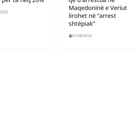
Maqedoninë e Veriut
/2023
lirohet në “arrest
shtëpiak”
01/08/2024