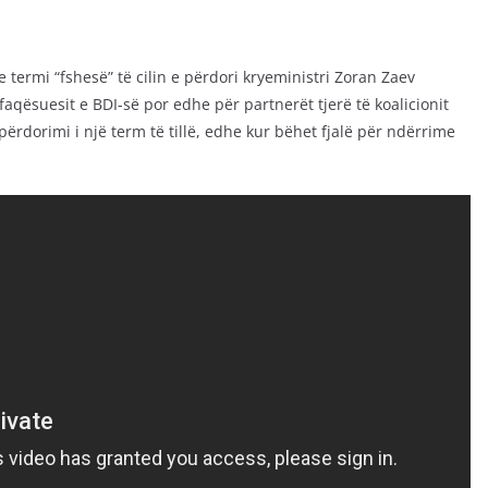
 termi “fshesë” të cilin e përdori kryeministri Zoran Zaev
ësuesit e BDI-së por edhe për partnerët tjerë të koalicionit
rdorimi i një term të tillë, edhe kur bëhet fjalë për ndërrime