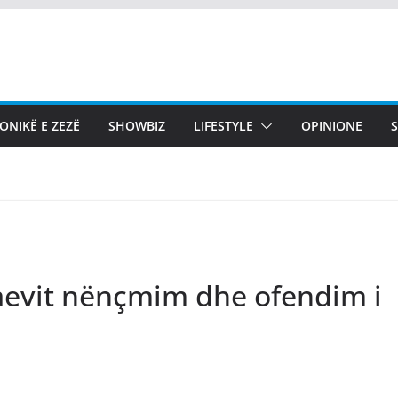
ONIKË E ZEZË
SHOWBIZ
LIFESTYLE
OPINIONE
aevit nënçmim dhe ofendim i