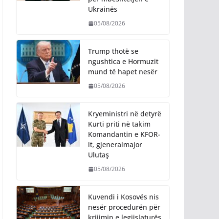
Ukrainës
05/08/2026
Trump thotë se
ngushtica e Hormuzit
mund të hapet nesër
05/08/2026
Kryeministri në detyrë
Kurti priti në takim
Komandantin e KFOR-
it, gjeneralmajor
Ulutaş
05/08/2026
Kuvendi i Kosovës nis
nesër procedurën për
krijimin e legjislaturës