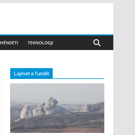
SHËNDETI
TEKNOLOGJI
Lajmet e fundit