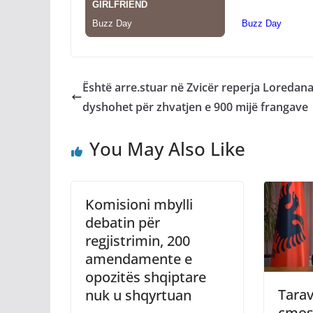
Është arre.stuar në Zvicër reperja Loredana 
dyshohet për zhvatjen e 900 mijë frangave
You May Also Like
Komisioni mbylli
debatin për
regjistrimin, 200
amendamente e
opozitës shqiptare
Tarav
nuk u shqyrtuan
çmos