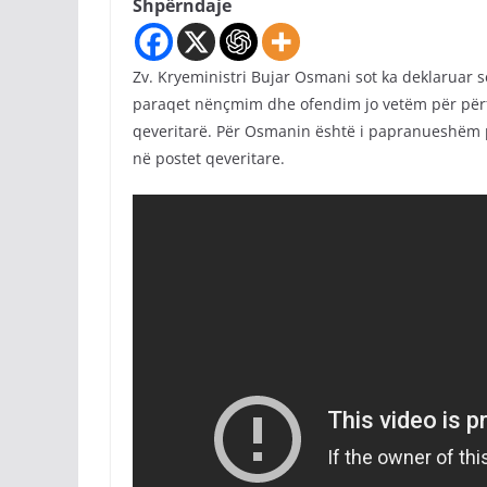
Shpërndaje
Zv. Kryeministri Bujar Osmani sot ka deklaruar se
paraqet nënçmim dhe ofendim jo vetëm për përfaq
qeveritarë. Për Osmanin është i papranueshëm pë
në postet qeveritare.