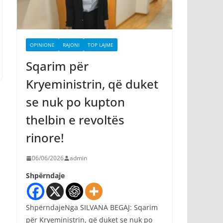
OPINIONE
RAJONI
TOP LAJME
Sqarim për
Kryeministrin, që duket
se nuk po kupton
thelbin e revoltës
rinore!
06/06/2026
admin
Shpërndaje
ShpërndajeNga SILVANA BEGAJ: Sqarim
për Kryeministrin, që duket se nuk po