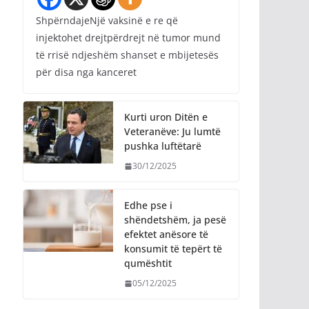
ShpërndajeNjë vaksinë e re që
injektohet drejtpërdrejt në tumor mund
të rrisë ndjeshëm shanset e mbijetesës
për disa nga kanceret
Kurti uron Ditën e
Veteranëve: Ju lumtë
pushka luftëtarë
30/12/2025
Edhe pse i
shëndetshëm, ja pesë
efektet anësore të
konsumit të tepërt të
qumështit
05/12/2025