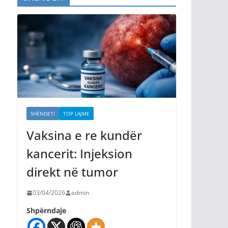
SHËNDETI
TOP LAJME
Vaksina e re kundër
kancerit: Injeksion
direkt në tumor
03/04/2026
admin
Shpërndaje