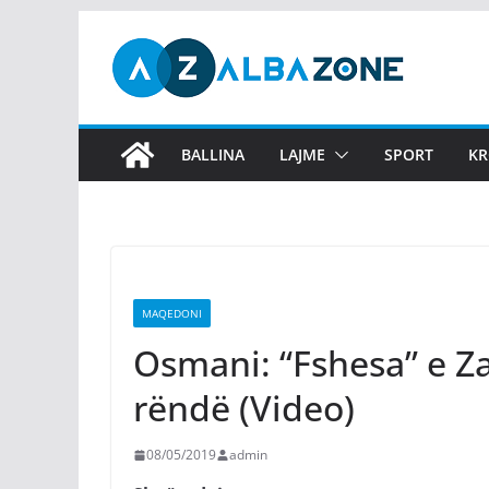
Skip
to
content
BALLINA
LAJME
SPORT
KR
MAQEDONI
Osmani: “Fshesa” e Z
rëndë (Video)
08/05/2019
admin