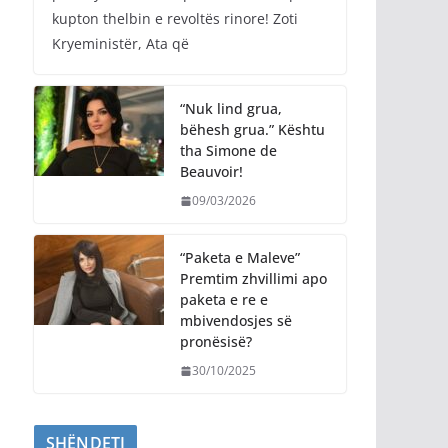
kupton thelbin e revoltës rinore! Zoti
Kryeministër, Ata që
“Nuk lind grua,
bëhesh grua.” Kështu
tha Simone de
Beauvoir!
09/03/2026
“Paketa e Maleve”
Premtim zhvillimi apo
paketa e re e
mbivendosjes së
pronësisë?
30/10/2025
SHËNDETI