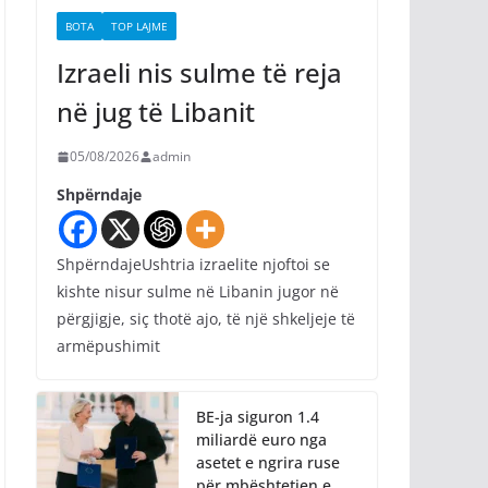
BOTA
TOP LAJME
Izraeli nis sulme të reja
në jug të Libanit
05/08/2026
admin
Shpërndaje
ShpërndajeUshtria izraelite njoftoi se
kishte nisur sulme në Libanin jugor në
përgjigje, siç thotë ajo, të një shkeljeje të
armëpushimit
BE-ja siguron 1.4
miliardë euro nga
asetet e ngrira ruse
për mbështetjen e