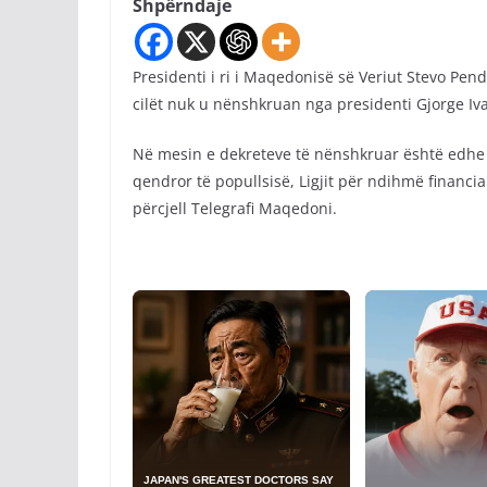
Shpërndaje
Presidenti i ri i Maqedonisë së Veriut Stevo Pend
cilët nuk u nënshkruan nga presidenti Gjorge Iv
Në mesin e dekreteve të nënshkruar është edhe për
qendror të popullsisë, Ligjit për ndihmë financiar
përcjell Telegrafi Maqedoni.