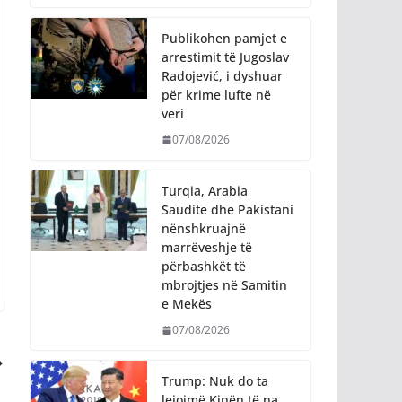
Publikohen pamjet e
arrestimit të Jugoslav
Radojević, i dyshuar
për krime lufte në
veri
07/08/2026
Turqia, Arabia
Saudite dhe Pakistani
nënshkruajnë
marrëveshje të
përbashkët të
mbrojtjes në Samitin
e Mekës
07/08/2026
Trump: Nuk do ta
lejojmë Kinën të na