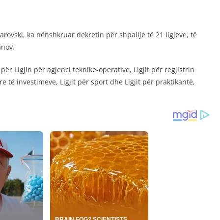
arovski, ka nënshkruar dekretin për shpallje të 21 ligjeve, të
anov.
 Ligjin për agjenci teknike-operative, Ligjit për regjistrin
e të investimeve, Ligjit për sport dhe Ligjit për praktikantë,