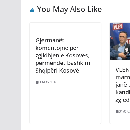
You May Also Like
Gjermanët
komentojnë për
zgjidhjen e Kosovës,
përmendet bashkimi
VLEN
Shqipëri-Kosovë
marrë
09/08/2018
janë 
kandi
zgjed
31/07