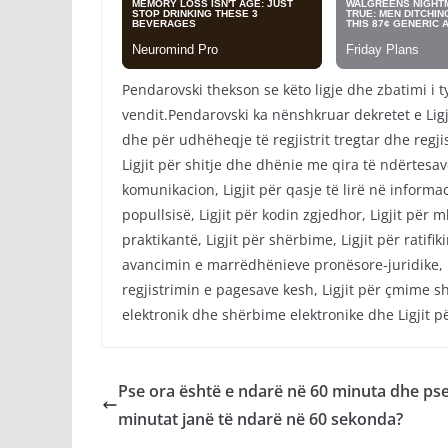
Pendarovski thekson se këto ligje dhe zbatimi i 
vendit.Pendarovski ka nënshkruar dekretet e Ligji
dhe për udhëheqje të regjistrit tregtar dhe regjis
Ligjit për shitje dhe dhënie me qira të ndërtesave
komunikacion, Ligjit për qasje të lirë në informac
popullsisë, Ligjit për kodin zgjedhor, Ligjit për m
praktikantë, Ligjit për shërbime, Ligjit për rati
avancimin e marrëdhënieve pronësore-juridike, Li
regjistrimin e pagesave kesh, Ligjit për çmime s
elektronik dhe shërbime elektronike dhe Ligjit p
Pse ora është e ndarë në 60 minuta dhe ps
minutat janë të ndarë në 60 sekonda?