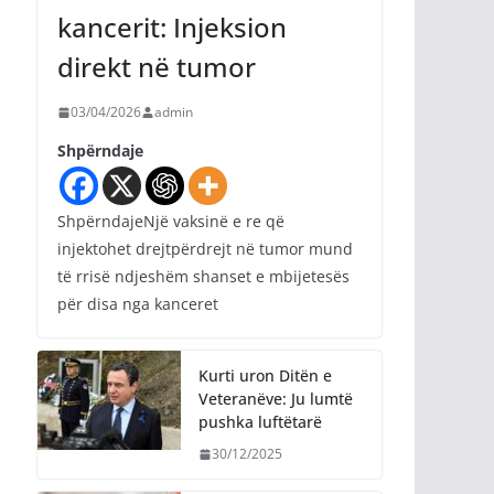
kancerit: Injeksion
direkt në tumor
03/04/2026
admin
Shpërndaje
ShpërndajeNjë vaksinë e re që
injektohet drejtpërdrejt në tumor mund
të rrisë ndjeshëm shanset e mbijetesës
për disa nga kanceret
Kurti uron Ditën e
Veteranëve: Ju lumtë
pushka luftëtarë
30/12/2025