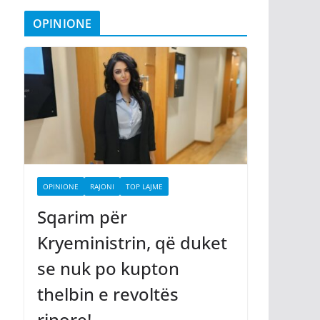
OPINIONE
OPINIONE
RAJONI
TOP LAJME
Sqarim për
Kryeministrin, që duket
se nuk po kupton
thelbin e revoltës
rinore!