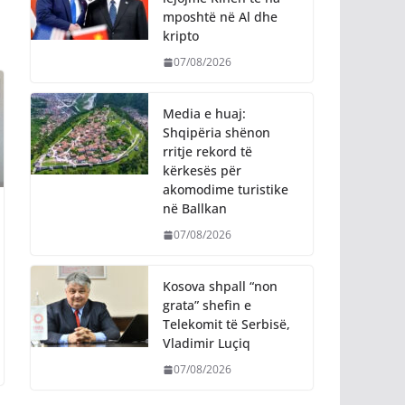
mposhtë në Al dhe
kripto
07/08/2026
Media e huaj:
Shqipëria shënon
rritje rekord të
kërkesës për
akomodime turistike
në Ballkan
07/08/2026
Kosova shpall “non
grata” shefin e
Telekomit të Serbisë,
Vladimir Luçiq
07/08/2026