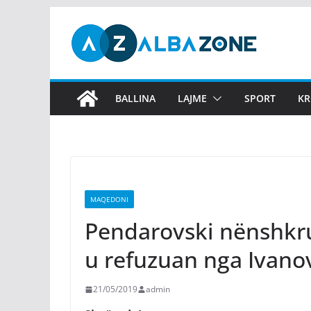
Skip
to
content
BALLINA
LAJME
SPORT
KR
MAQEDONI
Pendarovski nënshkru
u refuzuan nga Ivano
21/05/2019
admin