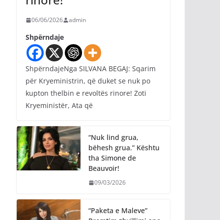
06/06/2026
admin
Shpërndaje
ShpërndajeNga SILVANA BEGAJ: Sqarim
për Kryeministrin, që duket se nuk po
kupton thelbin e revoltës rinore! Zoti
Kryeministër, Ata që
“Nuk lind grua,
bëhesh grua.” Kështu
tha Simone de
Beauvoir!
09/03/2026
“Paketa e Maleve”