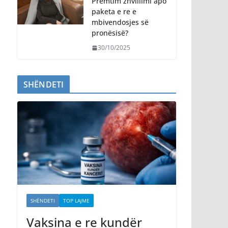
Premtim zhvillimi apo
paketa e re e
mbivendosjes së
pronësisë?
30/10/2025
SHËNDETI
SHËNDETI
TOP LAJME
Vaksina e re kundër