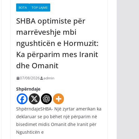
BOTA
TOP LAJME
SHBA optimiste për
marrëveshje mbi
ngushticën e Hormuzit:
Ka përparim mes Iranit
dhe Omanit
07/08/2026
admin
Shpërndaje
ShpërndajeSHBA- Një zyrtar amerikan ka
deklaruar se po bëhet një përparim në
bisedimet midis Omanit dhe Iranit për
Ngushticën e