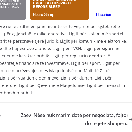
tyre në të ardhmen janë me interes të veçantë për qytetarët e
t për agjencinë teknike-operative, Ligjit për sistem një-sportel
trit të personave tjerë juridik, Ligjit për komunikime elektronike,
 dhe hapësirave afariste, Ligjit për TVSH, Ligjit për siguri në
ionet me karakter publik, Ligjit për regjistrin qendror të
bështetje financiare të investimeve, Ligjit për sport, Ligjit për
fikimin e marrëveshjes mes Maqedonisë dhe Malit të Zi për
gjit për vuajtjen e dënimeve, Ligjit për duhan, Ligjit për
htetërore, Ligjit për Qeverinë e Maqedonisë, Ligjit për menaxhim
ër borxhin publik.
e
Zaev: Nëse nuk marim datë për negociata, fajtor
do të jetë Shqipëria