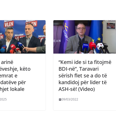
 arinë
“Kemi ide si ta fitojmë
veshje, këto
BDI-në”, Taravari
emrat e
sërish flet se a do të
datëve për
kandidoj për lider të
hjet lokale
ASH-së! (Video)
/2025
09/03/2022