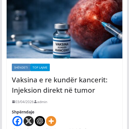
SHËNDETI
TOP LAJME
Vaksina e re kundër kancerit:
Injeksion direkt në tumor
03/04/2026
admin
Shpërndaje