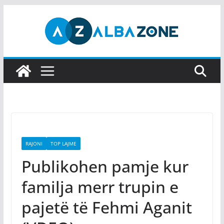
Skip
to
content
RAJONI
TOP LAJME
Publikohen pamje kur
familja merr trupin e
pajetë të Fehmi Aganit