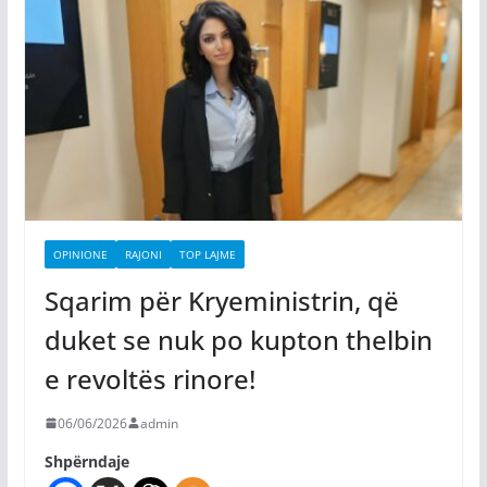
OPINIONE
RAJONI
TOP LAJME
Sqarim për Kryeministrin, që
duket se nuk po kupton thelbin
e revoltës rinore!
06/06/2026
admin
Shpërndaje