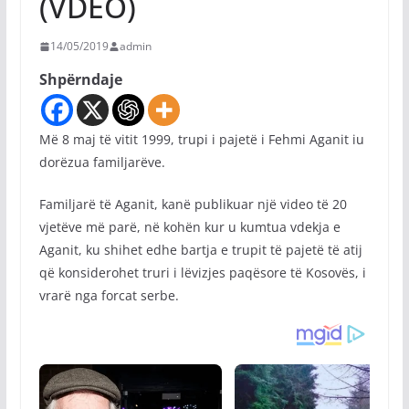
(VDEO)
14/05/2019
admin
Shpërndaje
Më 8 maj të vitit 1999, trupi i pajetë i Fehmi Aganit iu
dorëzua familjarëve.
Familjarë të Aganit, kanë publikuar një video të 20
vjetëve më parë, në kohën kur u kumtua vdekja e
Aganit, ku shihet edhe bartja e trupit të pajetë të atij
që konsiderohet truri i lëvizjes paqësore të Kosovës, i
vrarë nga forcat serbe.