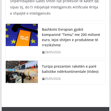
ShpërndajeBill Gates shton një profesion të katërt që,
sipas tij, do t’i mbijetojë Inteligjencës Artificiale Rritja
e shpejtë e Inteligjencës
Bashkimi Evropian gjobit
kompaninë “Temu” me 200 milionë
euro, lejoi shitjen e produkteve të
rrezikshme
28/05/2026
Turqia prezanton raketën e parë
balistike ndërkontinentale (Video)
05/05/2026