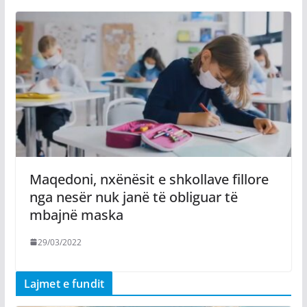
Maqedoni, nxënësit e shkollave fillore
nga nesër nuk janë të obliguar të
mbajnë maska
29/03/2022
Lajmet e fundit