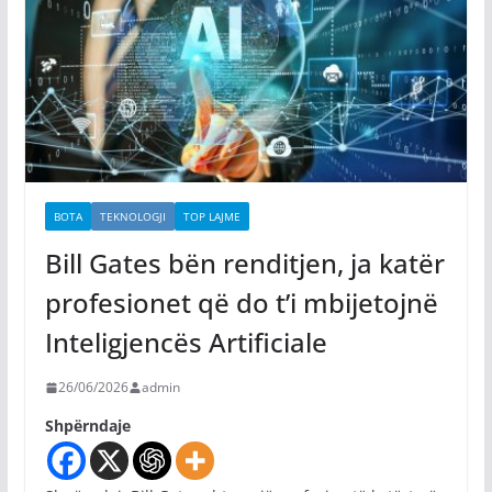
BOTA
TEKNOLOGJI
TOP LAJME
Bill Gates bën renditjen, ja katër
profesionet që do t’i mbijetojnë
Inteligjencës Artificiale
26/06/2026
admin
Shpërndaje