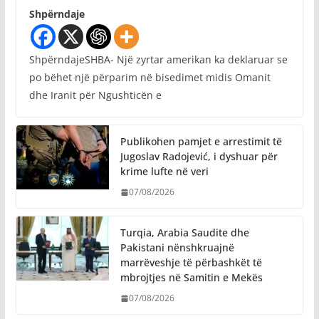
Shpërndaje
ShpërndajeSHBA- Një zyrtar amerikan ka deklaruar se
po bëhet një përparim në bisedimet midis Omanit
dhe Iranit për Ngushticën e
Publikohen pamjet e arrestimit të
Jugoslav Radojević, i dyshuar për
krime lufte në veri
07/08/2026
Turqia, Arabia Saudite dhe
Pakistani nënshkruajnë
marrëveshje të përbashkët të
mbrojtjes në Samitin e Mekës
07/08/2026