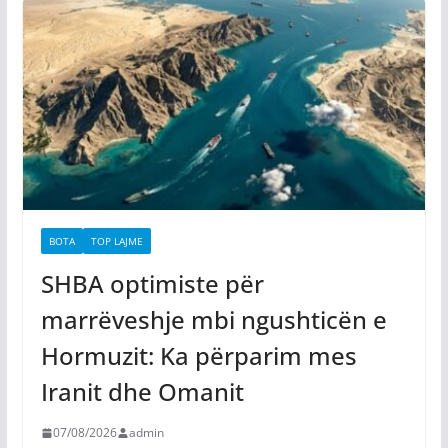
BOTA
TOP LAJME
SHBA optimiste për
marrëveshje mbi ngushticën e
Hormuzit: Ka përparim mes
Iranit dhe Omanit
07/08/2026
admin