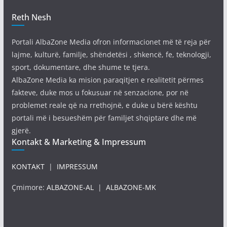
Reth Nesh
Portali AlbaZone Media ofron informacionet më të reja për
lajme, kulturë, familje, shëndetësi , shkencë, fe, teknologji,
sport, dokumentare, dhe shume te tjera.
AlbaZone Media ka mision paraqitjen e realitetit përmes
fakteve, duke mos u fokusuar në senzacione, por në
problemet reale që na rrethojnë, e duke u bërë kështu
portali më i besueshëm për familjet shqiptare dhe më
gjerë.
Kontakt & Marketing & Impressum
KONTAKT
|
IMPRESSUM
Çmimore:
ALBAZONE-AL
|
ALBAZONE-MK