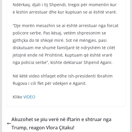
Ndërkaq, djali i tij Shpendi, tregoi për momentin kur
e kishin arrestuar dhe kur kuptuan se ai është vrarë.
“Dje morën mesazhin se ai është arrestuar nga forcat
policore serbe. Pas kësaj, vetëm shpresonim se
gjithçka do të shkojë mirë. Sot në mëngjes, pasi
diskutuam me shumë familjarë të ndryshëm të cilët
jetojnë ende në Prishtinë, kuptuam që është vrarë
nga policia serbe”, kishte deklaruar Shpend Agani.
Në këtë video shfaqet edhe ish-presidenti Ibrahim
Rugova i cili flet për vdekjen e Aganit.
Kliko
VIDEO
Akuzohet se piu verë në iftarin e shtruar nga
Trump, reagon Vlora Çitaku!