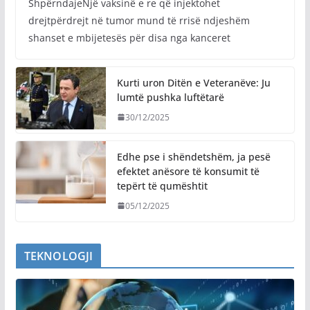
ShpërndajeNjë vaksinë e re që injektohet
drejtpërdrejt në tumor mund të rrisë ndjeshëm
shanset e mbijetesës për disa nga kanceret
Kurti uron Ditën e Veteranëve: Ju
lumtë pushka luftëtarë
30/12/2025
Edhe pse i shëndetshëm, ja pesë
efektet anësore të konsumit të
tepërt të qumështit
05/12/2025
TEKNOLOGJI