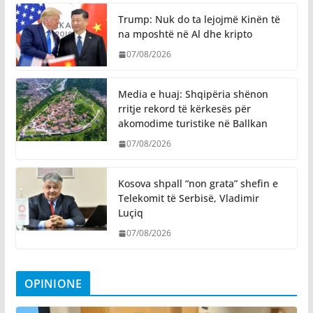
Trump: Nuk do ta lejojmë Kinën të
na mposhtë në Al dhe kripto
07/08/2026
Media e huaj: Shqipëria shënon
rritje rekord të kërkesës për
akomodime turistike në Ballkan
07/08/2026
Kosova shpall “non grata” shefin e
Telekomit të Serbisë, Vladimir
Luçiq
07/08/2026
OPINIONE