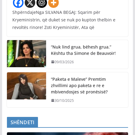
ShpërndajeNga SILVANA BEGAJ: Sqarim për
Kryeministrin, që duket se nuk po kupton thelbin e
revoltës rinore! Zoti Kryeministër, Ata që
“Nuk lind grua, bëhesh grua.”
Kështu tha Simone de Beauvoir!
09/03/2026
“Paketa e Maleve” Premtim
zhvillimi apo paketa e re e
mbivendosjes së pronësisë?
30/10/2025
SHËNDETI