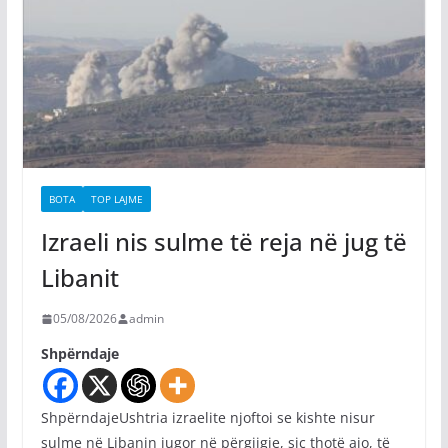
BOTA
TOP LAJME
Izraeli nis sulme të reja në jug të
Libanit
05/08/2026
admin
Shpërndaje
ShpërndajeUshtria izraelite njoftoi se kishte nisur
sulme në Libanin jugor në përgjigje, siç thotë ajo, të