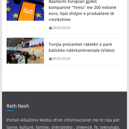
Bashkimi Evropian gjobit
kompaninë “Temu” me 200 milionë
euro, lejoi shitjen e produkteve të
rrezikshme
28/05/2026
Turqia prezanton raketën e parë
balistike ndërkontinentale (Video)
05/05/2026
Reth Nesh
Portali AlbaZone Media ofron informacionet më të reja për
lajme, kulturë, familje, shëndetësi , shkencë, fe, teknologji,