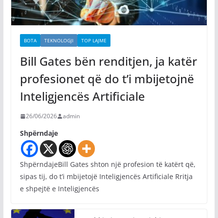
BOTA
TEKNOLOGJI
TOP LAJME
Bill Gates bën renditjen, ja katër
profesionet që do t’i mbijetojnë
Inteligjencës Artificiale
26/06/2026
admin
Shpërndaje
ShpërndajeBill Gates shton një profesion të katërt që,
sipas tij, do t’i mbijetojë Inteligjencës Artificiale Rritja
e shpejtë e Inteligjencës