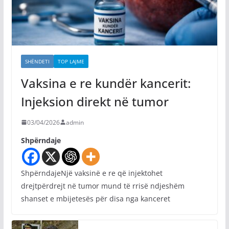
SHËNDETI
TOP LAJME
Vaksina e re kundër kancerit:
Injeksion direkt në tumor
03/04/2026
admin
Shpërndaje
ShpërndajeNjë vaksinë e re që injektohet
drejtpërdrejt në tumor mund të rrisë ndjeshëm
shanset e mbijetesës për disa nga kanceret