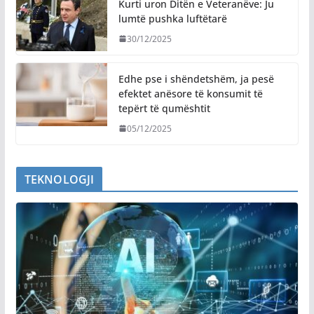
Kurti uron Ditën e Veteranëve: Ju
lumtë pushka luftëtarë
30/12/2025
Edhe pse i shëndetshëm, ja pesë
efektet anësore të konsumit të
tepërt të qumështit
05/12/2025
TEKNOLOGJI