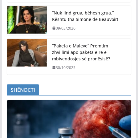
“Nuk lind grua, bëhesh grua.”
Kështu tha Simone de Beauvoir!
09/03/2026
“Paketa e Maleve” Premtim
zhvillimi apo paketa e re e
mbivendosjes së pronësisë?
30/10/2025
SHËNDETI