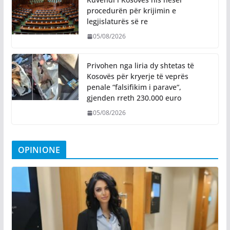
procedurën për krijimin e
legjislaturës së re
05/08/2026
Privohen nga liria dy shtetas të
Kosovës për kryerje të veprës
penale “falsifikim i parave“,
gjenden rreth 230.000 euro
05/08/2026
OPINIONE