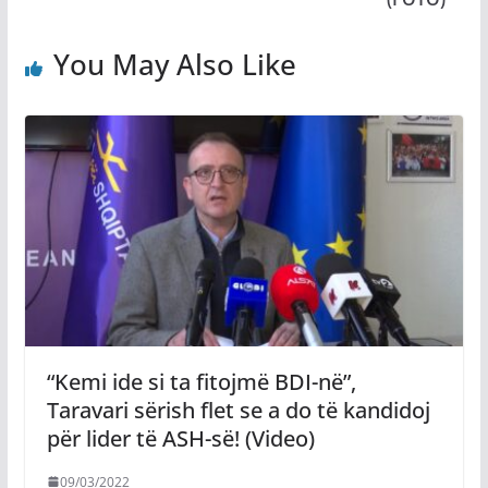
You May Also Like
“Kemi ide si ta fitojmë BDI-në”,
Taravari sërish flet se a do të kandidoj
për lider të ASH-së! (Video)
09/03/2022