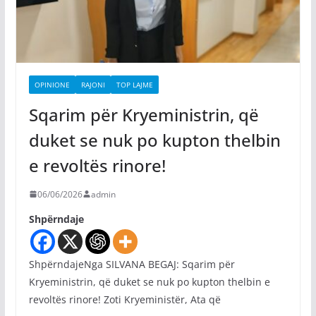
OPINIONE
RAJONI
TOP LAJME
Sqarim për Kryeministrin, që
duket se nuk po kupton thelbin
e revoltës rinore!
06/06/2026
admin
Shpërndaje
ShpërndajeNga SILVANA BEGAJ: Sqarim për
Kryeministrin, që duket se nuk po kupton thelbin e
revoltës rinore! Zoti Kryeministër, Ata që