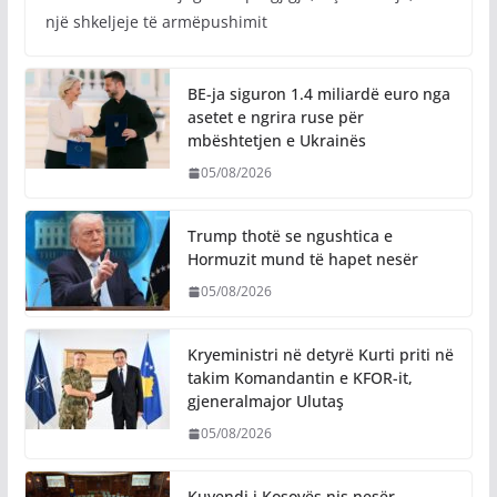
një shkeljeje të armëpushimit
BE-ja siguron 1.4 miliardë euro nga
asetet e ngrira ruse për
mbështetjen e Ukrainës
05/08/2026
Trump thotë se ngushtica e
Hormuzit mund të hapet nesër
05/08/2026
Kryeministri në detyrë Kurti priti në
takim Komandantin e KFOR-it,
gjeneralmajor Ulutaş
05/08/2026
Kuvendi i Kosovës nis nesër