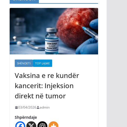
SHËNDETI
TOP LAJME
Vaksina e re kundër
kancerit: Injeksion
direkt në tumor
03/04/2026
admin
Shpërndaje