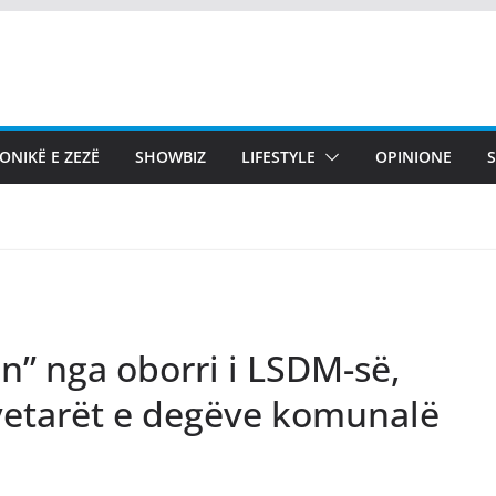
ONIKË E ZEZË
SHOWBIZ
LIFESTYLE
OPINIONE
ën” nga oborri i LSDM-së,
ryetarët e degëve komunalë