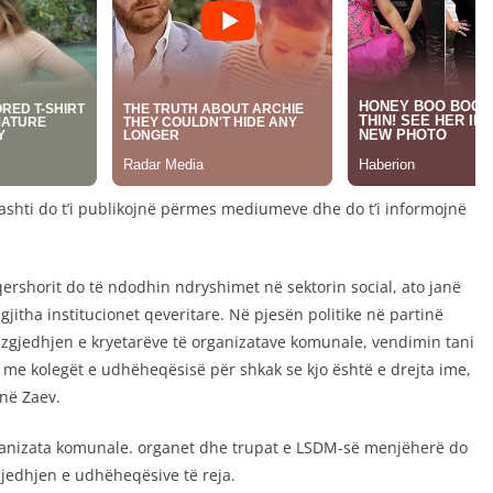
t, ashti do t’i publikojnë përmes mediumeve dhe do t’i informojnë
qershorit do të ndodhin ndryshimet në sektorin social, ato janë
gjitha institucionet qeveritare. Në pjesën politike në partinë
 zgjedhjen e kryetarëve të organizatave komunale, vendimin tani
e kolegët e udhëheqësisë për shkak se kjo është e drejta ime,
ënë Zaev.
organizata komunale. organet dhe trupat e LSDM-së menjëherë do
zgjedhjen e udhëheqësive të reja.