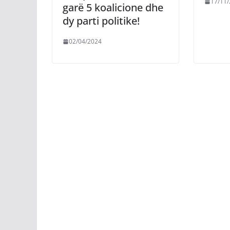
17/11
garë 5 koalicione dhe
dy parti politike!
02/04/2024