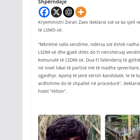
Shpërndaje
Kryeministri Zoran Zaev deklaroi sot se ka sjell
të LSMD-së.
“Mbrëmë solla vendime, ndërsa sot është radha 
LSDM-së dhe gjatë ditës do t’i nënshkruaj vendi
komunalë të LSDM-së. Dua t’i falënderoj të gjith
në nivel lokal të partisë më të madhe qeveritare
zgjedhje. Apeloj të jenë sërish kandidatë, le të
ardhshme do të shpallet në procedurë”, deklaro
hotel “Hilton”.