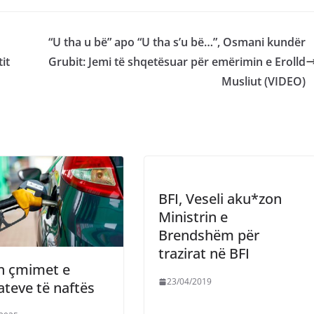
“U tha u bë” apo “U tha s’u bë…”, Osmani kundër
it
Grubit: Jemi të shqetësuar për emërimin e Erolld
Musliut (VIDEO)
BFI, Veseli aku*zon
Ministrin e
Brendshëm për
trazirat në BFI
n çmimet e
23/04/2019
ateve të naftës