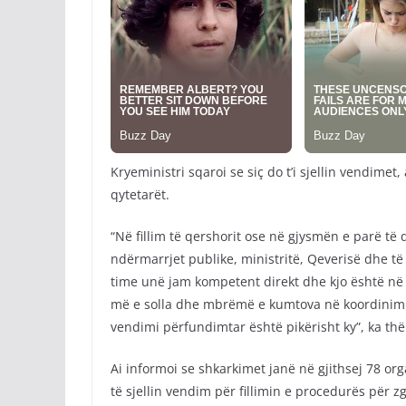
Kryeministri sqaroi se siç do t’i sjellin vendime
qytetarët.
“Në fillim të qershorit ose në gjysmën e parë të 
ndërmarrjet publike, ministritë, Qeverisë dhe të 
time unë jam kompetent direkt dhe kjo është në
më e solla dhe mbrëmë e kumtova në koordinim m
vendimi përfundimtar është pikërisht ky”, ka th
Ai informoi se shkarkimet janë në gjithsej 78 
të sjellin vendim për fillimin e procedurës për 