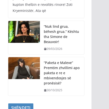
kupton thelbin e revoltës rinore! Zoti
Kryeministër, Ata që
“Nuk lind grua,
bëhesh grua.” Kështu
tha Simone de
Beauvoir!
09/03/2026
“Paketa e Maleve”
Premtim zhvillimi apo
paketa e re e
mbivendosjes së
pronësisë?
30/10/2025
SHËNDETI