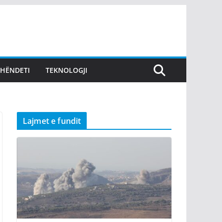
SHËNDETI
TEKNOLOGJI
Lajmet e fundit