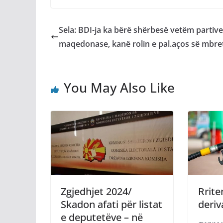
Sela: BDI-ja ka bërë shërbesë vetëm partive
maqedonase, kanë rolin e pal.aços së mbret
You May Also Like
Zgjedhjet 2024/
Rrite
Skadon afati për listat
deriv
e deputetëve – në