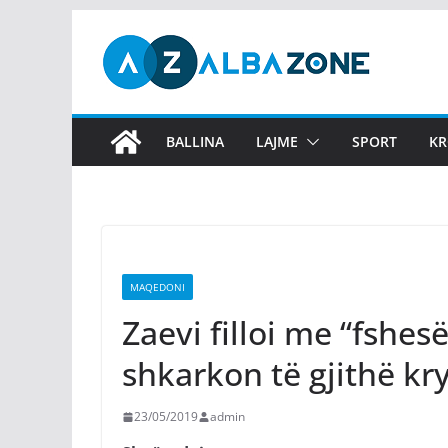
Skip
to
content
BALLINA
LAJME
SPORT
KR
MAQEDONI
Zaevi filloi me “fshes
shkarkon të gjithë k
23/05/2019
admin