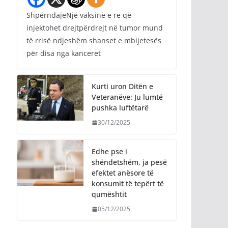
ShpërndajeNjë vaksinë e re që
injektohet drejtpërdrejt në tumor mund
të rrisë ndjeshëm shanset e mbijetesës
për disa nga kanceret
Kurti uron Ditën e
Veteranëve: Ju lumtë
pushka luftëtarë
30/12/2025
Edhe pse i
shëndetshëm, ja pesë
efektet anësore të
konsumit të tepërt të
qumështit
05/12/2025