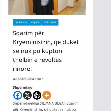
OPINIONE
RAJONI
TOP LAJME
Sqarim për
Kryeministrin, që duket
se nuk po kupton
thelbin e revoltës
rinore!
06/06/2026
admin
Shpërndaje
ShpërndajeNga SILVANA BEGAJ: Sqarim
për Kryeministrin, që duket se nuk po