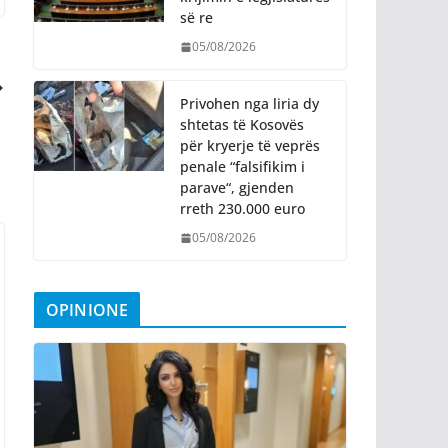
së re
05/08/2026
Privohen nga liria dy
shtetas të Kosovës
për kryerje të veprës
penale “falsifikim i
parave“, gjenden
rreth 230.000 euro
05/08/2026
OPINIONE