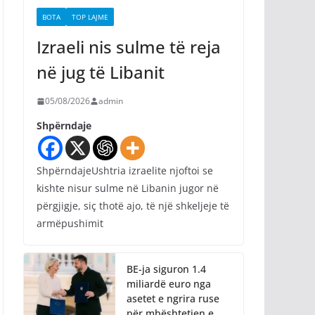
BOTA
TOP LAJME
Izraeli nis sulme të reja
në jug të Libanit
05/08/2026
admin
Shpërndaje
ShpërndajeUshtria izraelite njoftoi se
kishte nisur sulme në Libanin jugor në
përgjigje, siç thotë ajo, të një shkeljeje të
armëpushimit
BE-ja siguron 1.4
miliardë euro nga
asetet e ngrira ruse
për mbështetjen e