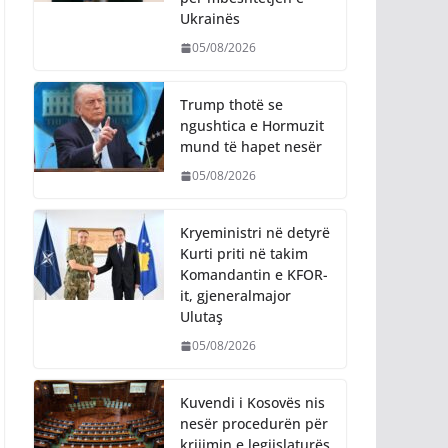
Ukrainës
05/08/2026
Trump thotë se
ngushtica e Hormuzit
mund të hapet nesër
05/08/2026
Kryeministri në detyrë
Kurti priti në takim
Komandantin e KFOR-
it, gjeneralmajor
Ulutaş
05/08/2026
Kuvendi i Kosovës nis
nesër procedurën për
krijimin e legjislaturës