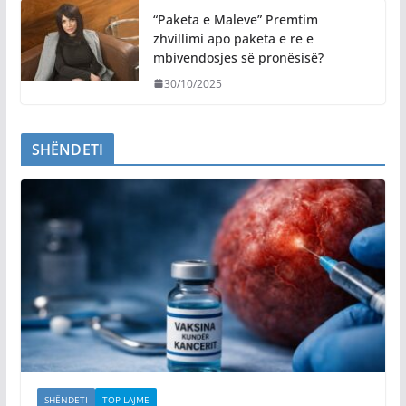
“Paketa e Maleve” Premtim
zhvillimi apo paketa e re e
mbivendosjes së pronësisë?
30/10/2025
SHËNDETI
SHËNDETI
TOP LAJME