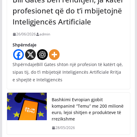
profesionet që do t’i mbijetojnë
Inteligjencës Artificiale
26/06/2026
admin
Shpërndaje
ShpërndajeBill Gates shton një profesion të katërt që,
sipas tij, do t’i mbijetojë Inteligjencës Artificiale Rritja
e shpejtë e Inteligjencës
Bashkimi Evropian gjobit
kompaninë “Temu” me 200 milionë
euro, lejoi shitjen e produkteve të
rrezikshme
28/05/2026