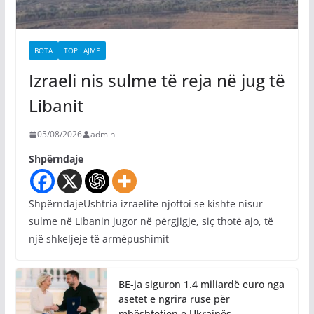
BOTA
TOP LAJME
Izraeli nis sulme të reja në jug të
Libanit
05/08/2026
admin
Shpërndaje
ShpërndajeUshtria izraelite njoftoi se kishte nisur
sulme në Libanin jugor në përgjigje, siç thotë ajo, të
një shkeljeje të armëpushimit
BE-ja siguron 1.4 miliardë euro nga
asetet e ngrira ruse për
mbështetjen e Ukrainës