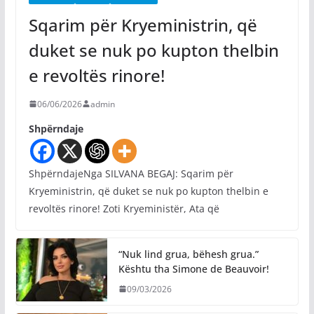
Sqarim për Kryeministrin, që
duket se nuk po kupton thelbin
e revoltës rinore!
06/06/2026
admin
Shpërndaje
ShpërndajeNga SILVANA BEGAJ: Sqarim për
Kryeministrin, që duket se nuk po kupton thelbin e
revoltës rinore! Zoti Kryeministër, Ata që
“Nuk lind grua, bëhesh grua.”
Kështu tha Simone de Beauvoir!
09/03/2026