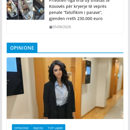
Privohen nga liria dy shtetas të
Kosovës për kryerje të veprës
penale “falsifikim i parave“,
gjenden rreth 230.000 euro
05/08/2026
OPINIONE
OPINIONE
RAJONI
TOP LAJME