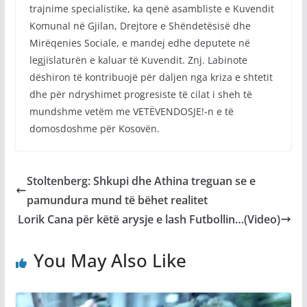
trajnime specialistike, ka qenë asambliste e Kuvendit
Komunal në Gjilan, Drejtore e Shëndetësisë dhe
Mirëqenies Sociale, e mandej edhe deputete në
legjislaturën e kaluar të Kuvendit. Znj. Labinote
dëshiron të kontribuojë për daljen nga kriza e shtetit
dhe për ndryshimet progresiste të cilat i sheh të
mundshme vetëm me VETËVENDOSJE!-n e të
domosdoshme për Kosovën.
Stoltenberg: Shkupi dhe Athina treguan se e
pamundura mund të bëhet realitet
Lorik Cana për këtë arysje e lash Futbollin…(Video)
You May Also Like