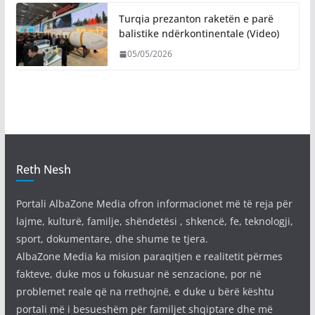
Turqia prezanton raketën e parë
balistike ndërkontinentale (Video)
05/05/2026
Reth Nesh
Portali AlbaZone Media ofron informacionet më të reja për
lajme, kulturë, familje, shëndetësi , shkencë, fe, teknologji,
sport, dokumentare, dhe shume te tjera.
AlbaZone Media ka mision paraqitjen e realitetit përmes
fakteve, duke mos u fokusuar në senzacione, por në
problemet reale që na rrethojnë, e duke u bërë kështu
portali më i besueshëm për familjet shqiptare dhe më