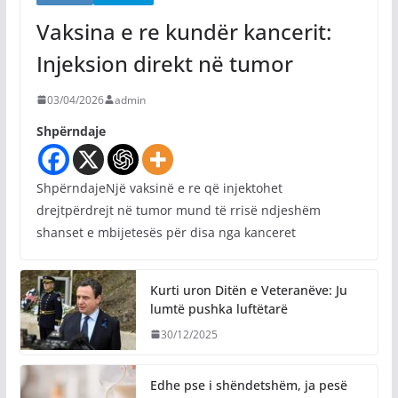
Vaksina e re kundër kancerit:
Injeksion direkt në tumor
03/04/2026
admin
Shpërndaje
ShpërndajeNjë vaksinë e re që injektohet
drejtpërdrejt në tumor mund të rrisë ndjeshëm
shanset e mbijetesës për disa nga kanceret
Kurti uron Ditën e Veteranëve: Ju
lumtë pushka luftëtarë
30/12/2025
Edhe pse i shëndetshëm, ja pesë