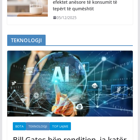
efektet anësore të konsumit të
tepërt të qumështit
05/12/2025
TEKNOLOGJI
BOTA
TEKNOLOGJI
TOP LAJME
Bill Gates bën renditjen, ja katër