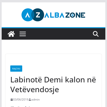
Skip
to
content
RAJONI
​Labinotë Demi kalon në
Vetëvendosje
03/06/2019
admin