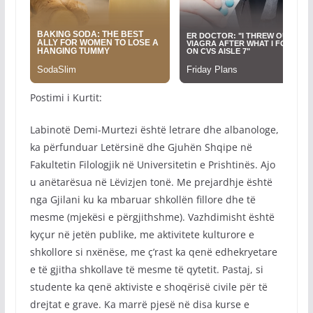
Postimi i Kurtit:
Labinotë Demi-Murtezi është letrare dhe albanologe,
ka përfunduar Letërsinë dhe Gjuhën Shqipe në
Fakultetin Filologjik në Universitetin e Prishtinës. Ajo
u anëtarësua në Lëvizjen tonë. Me prejardhje është
nga Gjilani ku ka mbaruar shkollën fillore dhe të
mesme (mjekësi e përgjithshme). Vazhdimisht është
kyçur në jetën publike, me aktivitete kulturore e
shkollore si nxënëse, me ç’rast ka qenë edhekryetare
e të gjitha shkollave të mesme të qytetit. Pastaj, si
studente ka qenë aktiviste e shoqërisë civile për të
drejtat e grave. Ka marrë pjesë në disa kurse e