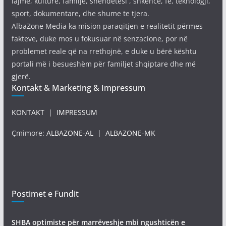
lajme, kulturë, familje, shëndetësi , shkencë, fe, teknologji,
sport, dokumentare, dhe shume te tjera.
AlbaZone Media ka mision paraqitjen e realitetit përmes
fakteve, duke mos u fokusuar në senzacione, por në
problemet reale që na rrethojnë, e duke u bërë kështu
portali më i besueshëm për familjet shqiptare dhe më
gjerë.
Kontakt & Marketing & Impressum
KONTAKT
|
IMPRESSUM
Çmimore:
ALBAZONE-AL
|
ALBAZONE-MK
Postimet e Fundit
SHBA optimiste për marrëveshje mbi ngushticën e