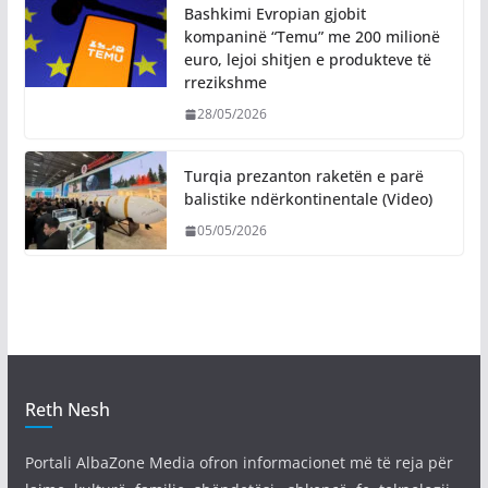
Bashkimi Evropian gjobit
kompaninë “Temu” me 200 milionë
euro, lejoi shitjen e produkteve të
rrezikshme
28/05/2026
Turqia prezanton raketën e parë
balistike ndërkontinentale (Video)
05/05/2026
Reth Nesh
Portali AlbaZone Media ofron informacionet më të reja për