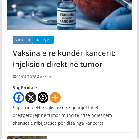
SHËNDETI
TOP LAJME
Vaksina e re kundër kancerit:
Injeksion direkt në tumor
03/04/2026
admin
Shpërndaje
ShpërndajeNjë vaksinë e re që injektohet
drejtpërdrejt në tumor mund të rrisë ndjeshëm
shanset e mbijetesës për disa nga kanceret