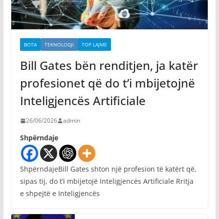
BOTA
TEKNOLOGJI
TOP LAJME
Bill Gates bën renditjen, ja katër
profesionet që do t’i mbijetojnë
Inteligjencës Artificiale
26/06/2026
admin
Shpërndaje
ShpërndajeBill Gates shton një profesion të katërt që,
sipas tij, do t’i mbijetojë Inteligjencës Artificiale Rritja
e shpejtë e Inteligjencës