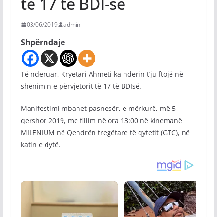
të 17 të BDI-së
03/06/2019
admin
Shpërndaje
Të nderuar, Kryetari Ahmeti ka nderin t’ju ftojë në
shënimin e përvjetorit të 17 të BDIsë.
Manifestimi mbahet pasnesër, e mërkurë, më 5
qershor 2019, me fillim në ora 13:00 në kinemanë
MILENIUM në Qendrën tregëtare të qytetit (GTC), në
katin e dytë.