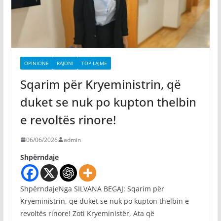
OPINIONE
RAJONI
TOP LAJME
Sqarim për Kryeministrin, që
duket se nuk po kupton thelbin
e revoltës rinore!
06/06/2026
admin
Shpërndaje
ShpërndajeNga SILVANA BEGAJ: Sqarim për
Kryeministrin, që duket se nuk po kupton thelbin e
revoltës rinore! Zoti Kryeministër, Ata që