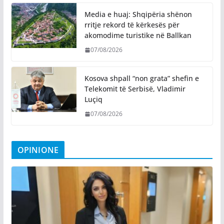
Media e huaj: Shqipëria shënon
rritje rekord të kërkesës për
akomodime turistike në Ballkan
07/08/2026
Kosova shpall “non grata” shefin e
Telekomit të Serbisë, Vladimir
Luçiq
07/08/2026
OPINIONE