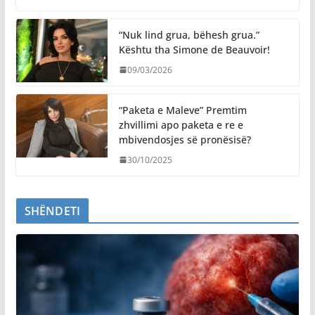
“Nuk lind grua, bëhesh grua.”
Kështu tha Simone de Beauvoir!
09/03/2026
“Paketa e Maleve” Premtim
zhvillimi apo paketa e re e
mbivendosjes së pronësisë?
30/10/2025
SHËNDETI