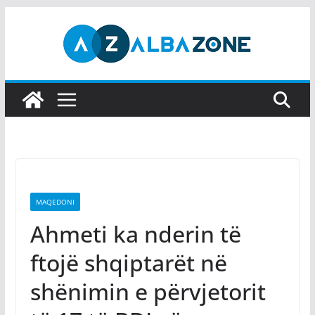
Skip
to
content
MAQEDONI
Ahmeti ka nderin të
ftojë shqiptarët në
shënimin e përvjetorit