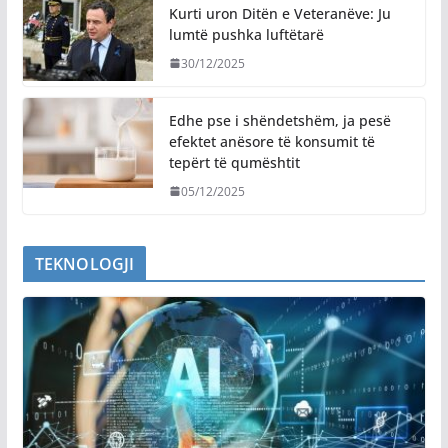
Kurti uron Ditën e Veteranëve: Ju
lumtë pushka luftëtarë
30/12/2025
Edhe pse i shëndetshëm, ja pesë
efektet anësore të konsumit të
tepërt të qumështit
05/12/2025
TEKNOLOGJI