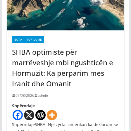
BOTA
TOP LAJME
SHBA optimiste për
marrëveshje mbi ngushticën e
Hormuzit: Ka përparim mes
Iranit dhe Omanit
07/08/2026
admin
Shpërndaje
ShpërndajeSHBA- Një zyrtar amerikan ka deklaruar se