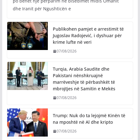
po bëhet një përparim në bisedimet midis Omanit
dhe Iranit për Ngushticën e
Publikohen pamjet e arrestimit të
Jugoslav Radojević, i dyshuar për
krime lufte në veri
07/08/2026
Turqia, Arabia Saudite dhe
Pakistani nënshkruajnë
marrëveshje të përbashkët të
mbrojtjes në Samitin e Mekës
07/08/2026
Trump: Nuk do ta lejojmë Kinën të
na mposhtë në Al dhe kripto
07/08/2026