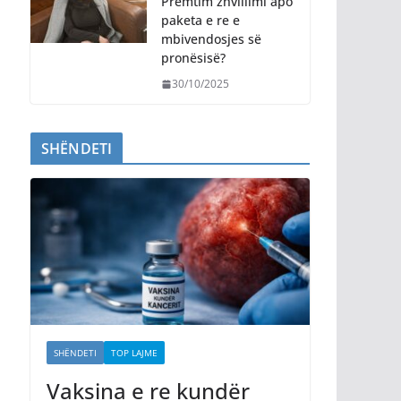
Premtim zhvillimi apo
paketa e re e
mbivendosjes së
pronësisë?
30/10/2025
SHËNDETI
SHËNDETI
TOP LAJME
Vaksina e re kundër