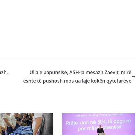
azh,
Ulja e papunsisë, ASH-ja mesazh Zaevit, mirë
është të pushosh mos ua lajë kokën qytetarëve