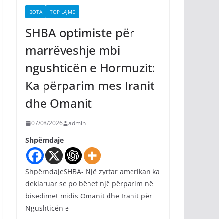
BOTA
TOP LAJME
SHBA optimiste për
marrëveshje mbi
ngushticën e Hormuzit:
Ka përparim mes Iranit
dhe Omanit
07/08/2026
admin
Shpërndaje
ShpërndajeSHBA- Një zyrtar amerikan ka
deklaruar se po bëhet një përparim në
bisedimet midis Omanit dhe Iranit për
Ngushticën e