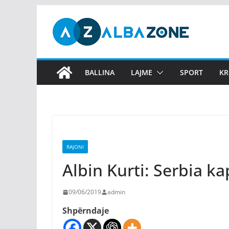
Skip
to
content
BALLINA
LAJME
SPORT
KR
RAJONI
Albin Kurti: Serbia k
09/06/2019
admin
Shpërndaje