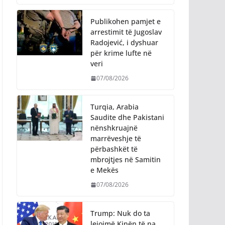
Publikohen pamjet e
arrestimit të Jugoslav
Radojević, i dyshuar
për krime lufte në
veri
07/08/2026
Turqia, Arabia
Saudite dhe Pakistani
nënshkruajnë
marrëveshje të
përbashkët të
mbrojtjes në Samitin
e Mekës
07/08/2026
Trump: Nuk do ta
lejojmë Kinën të na