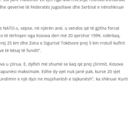
dhe qeverive të Federatës Jugosllave dhe Serbisë e nënshkruar
ATO-s, sepse, në njërën anë, u vendos që të gjitha forcat
) do të tërhiqen nga Kosova deri më 20 qershor 1999, ndërkaq,
rej 25 km dhe Zona e Sigurisë Tokësore prej 5 km rrotull kufirit
 të kësaj të fundit”.
a u çlirua. E, dyfish më shumë se kaq që prej çlirimit, Kosova
papunësi maksimale. Edhe dy vjet nuk janë pak, kurse 20 vjet
undimin e një dyzi ne mujsharësh e tajkunësh”, ka shkruar Kurti