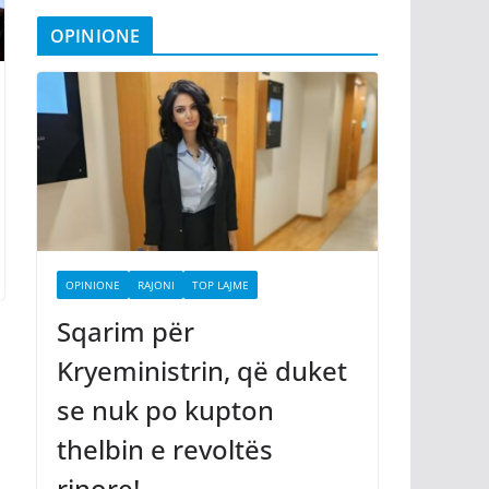
OPINIONE
OPINIONE
RAJONI
TOP LAJME
Sqarim për
Kryeministrin, që duket
se nuk po kupton
thelbin e revoltës
rinore!