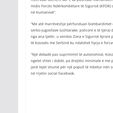
midis Forcës Ndërkombëtare të Sigurisë (KFOR) 
në Kumanovë”.
“Me atë marrëveshje përfunduan bombardimet e N
serbo-jugosllave (ushtarake, policore e të tjera
nga ana tjetër, u vendos Zona e Sigurisë Ajrore p
të Kosovës me Serbinë ku ndalohet hyrja e forcave
“Një dekadë pas suprimimit të autonomisë, Kosov
ngelet shtet i dobët, pa drejtësi minimale e me 
janë tejet shumë për një popull të mbetur nën s
në rrjetin social Facebook.