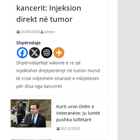
kancerit: Injeksion
direkt në tumor
03/04/2026
admin
Shpërndaje
ShpërndajeNjë vaksinë e re që
injektohet drejtpërdrejt në tumor mund
të rrisë ndjeshëm shanset e mbijetesës
për disa nga kanceret
Kurti uron Ditën e
Veteranëve: Ju lumtë
pushka luftëtarë
30/12/2025