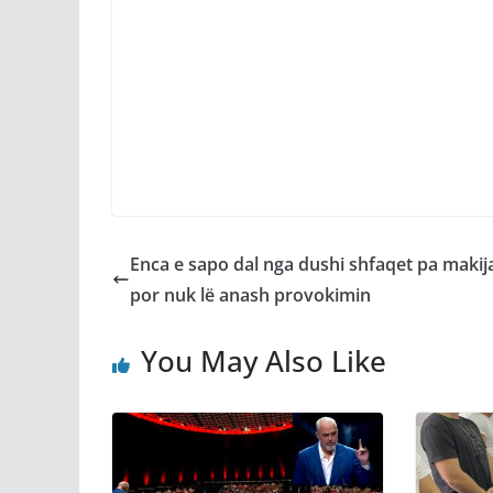
Enca e sapo dal nga dushi shfaqet pa makij
por nuk lë anash provokimin
You May Also Like