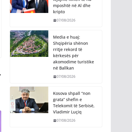
mposhtë në Al dhe
kripto
07/08/2026
Media e huaj:
Shqipëria shënon
rritje rekord të
kërkesës për
akomodime turistike
në Ballkan
07/08/2026
Kosova shpall “non
grata” shefin e
Telekomit të Serbisë,
Vladimir Luçiq
07/08/2026