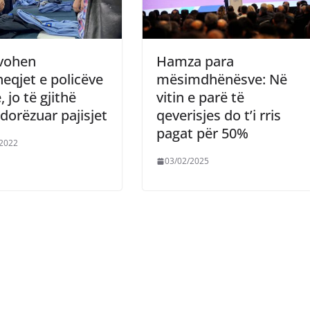
ovohen
Hamza para
eqjet e policëve
mësimdhënësve: Në
, jo të gjithë
vitin e parë të
dorëzuar pajisjet
qeverisjes do t’i rris
pagat për 50%
/2022
03/02/2025