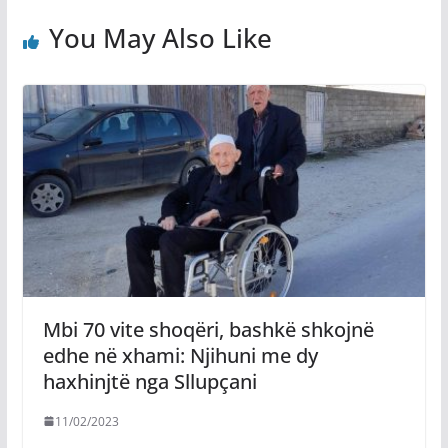
You May Also Like
Mbi 70 vite shoqëri, bashkë shkojnë
edhe në xhami: Njihuni me dy
haxhinjtë nga Sllupçani
11/02/2023