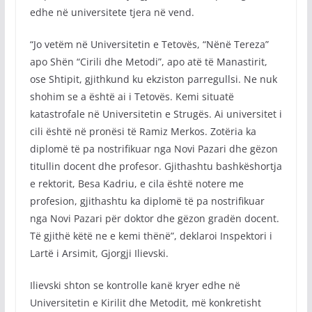
edhe në universitete tjera në vend.
“Jo vetëm në Universitetin e Tetovës, “Nënë Tereza”
apo Shën “Cirili dhe Metodi”, apo atë të Manastirit,
ose Shtipit, gjithkund ku ekziston parregullsi. Ne nuk
shohim se a është ai i Tetovës. Kemi situatë
katastrofale në Universitetin e Strugës. Ai universitet i
cili është në pronësi të Ramiz Merkos. Zotëria ka
diplomë të pa nostrifikuar nga Novi Pazari dhe gëzon
titullin docent dhe profesor. Gjithashtu bashkëshortja
e rektorit, Besa Kadriu, e cila është notere me
profesion, gjithashtu ka diplomë të pa nostrifikuar
nga Novi Pazari për doktor dhe gëzon gradën docent.
Të gjithë këtë ne e kemi thënë”, deklaroi Inspektori i
Lartë i Arsimit, Gjorgji Ilievski.
Ilievski shton se kontrolle kanë kryer edhe në
Universitetin e Kirilit dhe Metodit, më konkretisht