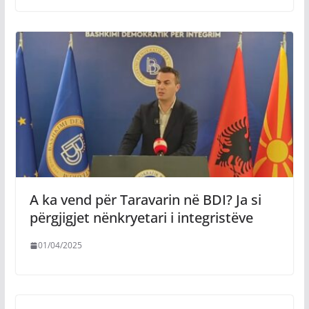
A ka vend për Taravarin në BDI? Ja si
përgjigjet nënkryetari i integristëve
01/04/2025