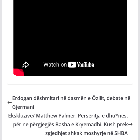
Erdogan dëshmitari në dasmën e Özilit, debate në
Gjermani
Ekskluzive/ Matthew Palmer: Përsëritja e dhu*nës,
për ne përgjegjës Basha e Kryemadhi. Kush prek
zgjedhjet shkak moshyrje në SHBA