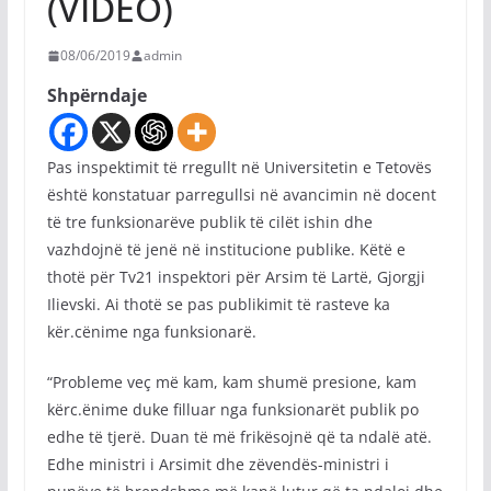
(VIDEO)
08/06/2019
admin
Shpërndaje
Pas inspektimit të rregullt në Universitetin e Tetovës
është konstatuar parregullsi në avancimin në docent
të tre funksionarëve publik të cilët ishin dhe
vazhdojnë të jenë në institucione publike. Këtë e
thotë për Tv21 inspektori për Arsim të Lartë, Gjorgji
Ilievski. Ai thotë se pas publikimit të rasteve ka
kër.cënime nga funksionarë.
“Probleme veç më kam, kam shumë presione, kam
kërc.ënime duke filluar nga funksionarët publik po
edhe të tjerë. Duan të më frikësojnë që ta ndalë atë.
Edhe ministri i Arsimit dhe zëvendës-ministri i