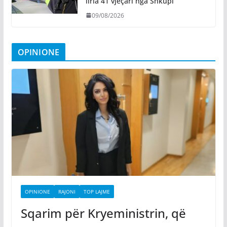
liria 41 vjeçari nga Shkupi
09/08/2026
OPINIONE
OPINIONE
RAJONI
TOP LAJME
Sqarim për Kryeministrin, që