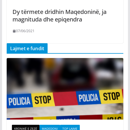
Dy tërmete dridhin Maqedoninë, ja
magnituda dhe epiqendra
07/06/2021
Lajmet e fundit
KRONIKË E ZEZË
MAQEDONI
TOP LAJME