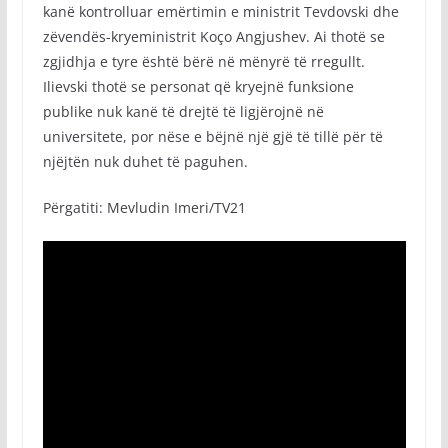
kanë kontrolluar emërtimin e ministrit Tevdovski dhe
zëvendës-kryeministrit Koço Angjushev. Ai thotë se
zgjidhja e tyre është bërë në mënyrë të rregullt.
Ilievski thotë se personat që kryejnë funksione
publike nuk kanë të drejtë të ligjërojnë në
universitete, por nëse e bëjnë një gjë të tillë për të
njëjtën nuk duhet të paguhen.
Përgatiti: Mevludin Imeri/TV21