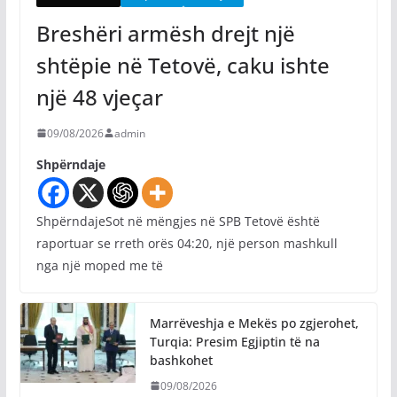
Breshëri armësh drejt një
shtëpie në Tetovë, caku ishte
një 48 vjeçar
09/08/2026
admin
Shpërndaje
ShpërndajeSot në mëngjes në SPB Tetovë është
raportuar se rreth orës 04:20, një person mashkull
nga një moped me të
Marrëveshja e Mekës po zgjerohet,
Turqia: Presim Egjiptin të na
bashkohet
09/08/2026