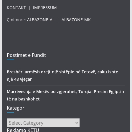
KONTAKT
|
IMPRESSUM
Çmimore:
ALBAZONE-AL
|
ALBAZONE-MK
Postimet e Fundit
Breshëri armësh drejt një shtëpie në Tetovë, caku ishte
një 48 vjeçar
Marrëveshja e Mekës po zgjerohet, Turqia: Presim Egjiptin
të na bashkohet
Kategori
Kategori
Reklamo KËTU