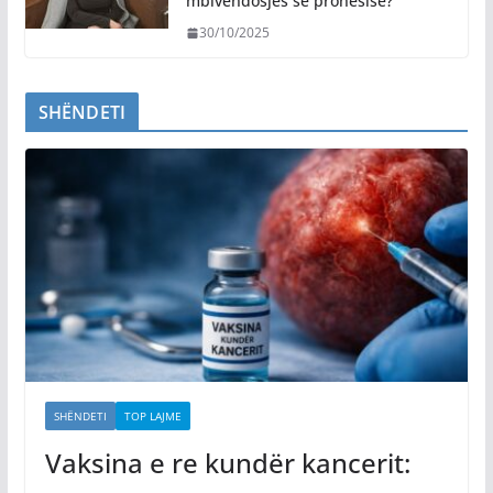
mbivendosjes së pronësisë?
30/10/2025
SHËNDETI
SHËNDETI
TOP LAJME
Vaksina e re kundër kancerit: