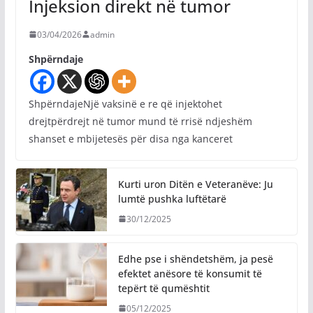
Injeksion direkt në tumor
03/04/2026
admin
Shpërndaje
ShpërndajeNjë vaksinë e re që injektohet
drejtpërdrejt në tumor mund të rrisë ndjeshëm
shanset e mbijetesës për disa nga kanceret
Kurti uron Ditën e Veteranëve: Ju
lumtë pushka luftëtarë
30/12/2025
Edhe pse i shëndetshëm, ja pesë
efektet anësore të konsumit të
tepërt të qumështit
05/12/2025