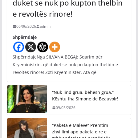
duket se nuk po kupton thelbin
e revoltës rinore!
06/06/2026
admin
Shpërndaje
ShpërndajeNga SILVANA BEGAJ: Sqarim për
Kryeministrin, që duket se nuk po kupton thelbin e
revoltës rinore! Zoti Kryeministër, Ata që
“Nuk lind grua, bëhesh grua.”
Kështu tha Simone de Beauvoir!
09/03/2026
“Paketa e Maleve” Premtim
zhvillimi apo paketa e re e