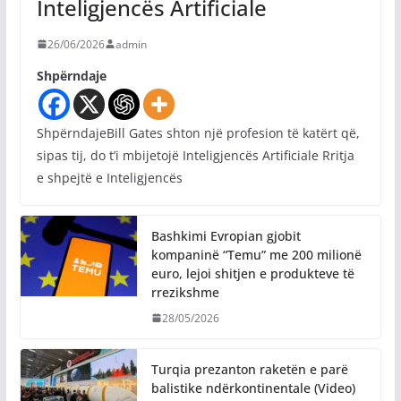
Inteligjencës Artificiale
26/06/2026
admin
Shpërndaje
ShpërndajeBill Gates shton një profesion të katërt që,
sipas tij, do t’i mbijetojë Inteligjencës Artificiale Rritja
e shpejtë e Inteligjencës
Bashkimi Evropian gjobit
kompaninë “Temu” me 200 milionë
euro, lejoi shitjen e produkteve të
rrezikshme
28/05/2026
Turqia prezanton raketën e parë
balistike ndërkontinentale (Video)