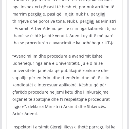
nga inspektori që rasti të heshtet, por nuk arritëm të
marrim përgjigje, pasi që i njëjti nuk i’ u përgjigj
thirrjeve dhe porosive tona. Nuk u përgjigj as Ministri
i Arsimit, Arbër Ademi, për të cilin nga kabineti i tij na
thanë se është jashtë vendit. Ademi dy ditë më parë
tha se procedurën e avancimit e ka udhëhequr UT-ja.
“Avancimi im dhe procedura e avancimit është
udhëhequr nga ana e Universitetit. Ju e dini se
universitetet janë ata që publikojnë konkurse dhe
shpallje për emërim dhe ri-emërim dhe në të cilin
kandidatët e interesuar aplikojnë. Kështu që për
çfarëdo procedure ne jemi këtu dhe i inkurajojmë
organet të zbatojnë dhe t’i respektojnë procedurat
ligjore”, deklaroi Ministri i Arsimit dhe Shkencës,
Arbër Ademi.
Inspektori i arsimit Gjorgji Ilievski thotë parregullsi ka