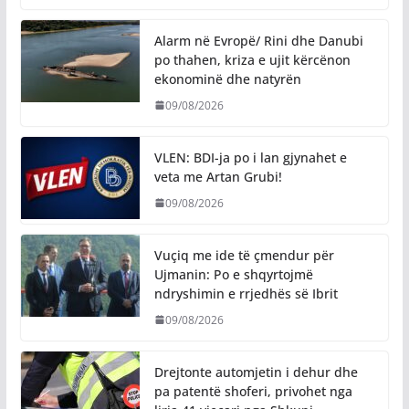
Alarm në Evropë/ Rini dhe Danubi
po thahen, kriza e ujit kërcënon
ekonominë dhe natyrën
09/08/2026
VLEN: BDI-ja po i lan gjynahet e
veta me Artan Grubi!
09/08/2026
​Vuçiq me ide të çmendur për
Ujmanin: Po e shqyrtojmë
ndryshimin e rrjedhës së Ibrit
09/08/2026
Drejtonte automjetin i dehur dhe
pa patentë shoferi, privohet nga