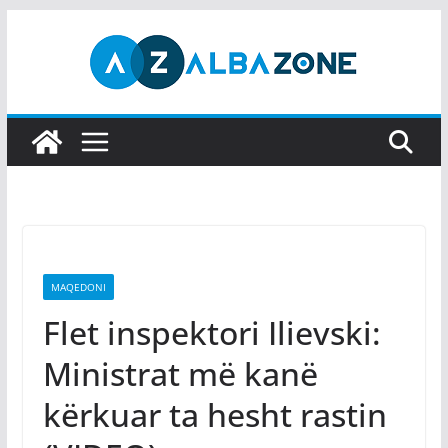
Skip
to
content
MAQEDONI
Flet inspektori Ilievski:
Ministrat më kanë
kërkuar ta hesht rastin