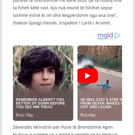
punëve të brendshme më kanë lutur që ta ndaloj dhe
ta fsheh këtë rast. Kjo nuk mund të fshihet sepse
tashmë është kr.im dhe keqpërdorim nga ana ime”,
theksoi Gjorgji Ilievski, Inspektor i Lartë i Arsimit.
Zëvendës Ministrin për Punë të Brendshme Agim
Nuhiun e pyetëm se a është e vërtetë që ka kërkuar