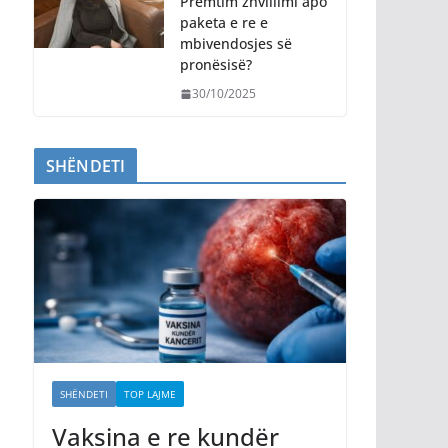
Premtim zhvillimi apo
paketa e re e
mbivendosjes së
pronësisë?
30/10/2025
SHËNDETI
SHËNDETI
TOP LAJME
Vaksina e re kundër