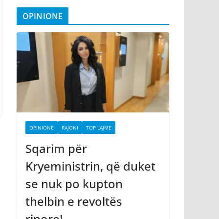
OPINIONE
OPINIONE
RAJONI
TOP LAJME
Sqarim për
Kryeministrin, që duket
se nuk po kupton
thelbin e revoltës
rinore!