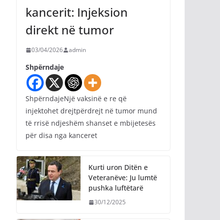
kancerit: Injeksion
direkt në tumor
03/04/2026
admin
Shpërndaje
ShpërndajeNjë vaksinë e re që
injektohet drejtpërdrejt në tumor mund
të rrisë ndjeshëm shanset e mbijetesës
për disa nga kanceret
Kurti uron Ditën e
Veteranëve: Ju lumtë
pushka luftëtarë
30/12/2025