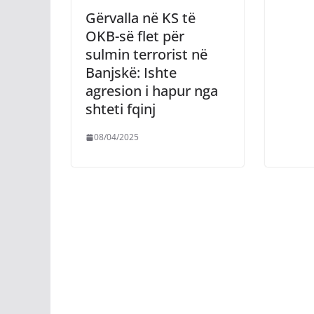
Gërvalla në KS të
OKB-së flet për
sulmin terrorist në
Banjskë: Ishte
agresion i hapur nga
shteti fqinj
08/04/2025