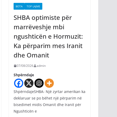
BOTA
TOP LAJME
SHBA optimiste për
marrëveshje mbi
ngushticën e Hormuzit:
Ka përparim mes Iranit
dhe Omanit
07/08/2026
admin
Shpërndaje
ShpërndajeSHBA- Një zyrtar amerikan ka
deklaruar se po bëhet një përparim në
bisedimet midis Omanit dhe Iranit për
Ngushticën e