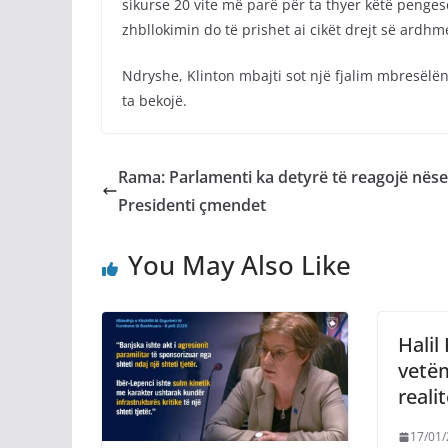
sikurse 20 vite më parë për ta thyer këtë peng
zhbllokimin do të prishet ai cikët drejt së ardhm
Ndryshe, Klinton mbajti sot një fjalim mbresëlë
ta bekojë.
Rama: Parlamenti ka detyrë të reagojë nëse
Presidenti çmendet
You May Also Like
Halil
vetëm
realit
17/01