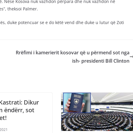
esë. Nëse Kosova nuk vazhdon përpara dhe nuk vazhdon në
es”, theksoi Palmer.
nës, duke potencuar se e do këtë vend dhe duke u lutur që Zoti
Rrëfimi i kamerierit kosovar që u përmend sot nga
ish- presidenti Bill Clinton
 Kastrati: Dikur
 ëndërr, sot
et!
/2021