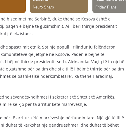
e në bisedimet me Serbinë, duke thënë se Kosova është e
ij, paqen e bëjnë të guximshmit. Ai i bëri thirrje presidentit
ufijtë ekzistues.
dhe spastrimit etnik. Sot një popull i rilindur ju falënderon
hë komuniteteve që jetojnë në Kosovë. Paqen e bëjnë të
 I bëjmë thirrje presidentit serb, Aleksandar Vuçiq të ta njohë
htë e gatshme për pajtim dhe si e tillë i bëjmë thirrje për pajtim
ihmës së bashkësisë ndërkombëtare”, ka thënë Haradinaj,
edhe zëvendës-ndihmësi i sekretarit të Shtetit të Amerikës,
ë mirë se kjo për ta arritur këtë marrëveshje.
për të arritur këtë marrëveshje përfundimtare. Një gjë të tillë
ani duhet të kërkohet një qëndrueshmëri dhe duhet të bëhet