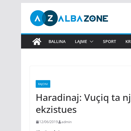
Skip
to
content
BALLINA
LAJME
SPORT
KR
RAJONI
Haradinaj: Vuçiq ta n
ekzistues
12/06/2019
admin