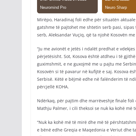
Mirëpo, Haradinaj foli edhe për situatën aktual
gatshme të pajtohet me shtetin serb pasi, sipas t
serb, Aleksandar Vuçiq, që ta njohë Kosovën me k
“Ju me avionët e jetës i ndalët predhat e vdekjes 
përjetësisht. Sot, Kosova është atdheu i të gjit
guximshmit, e ne guxojmë me u pajtu me Serbinë.
Kosovën si të pavarur në kufijtë e saj. Kosova ës
Serbisë. Këtë e bëjmë edhe në falënderim të nd
përcjellë KOHA.
Ndërkaq, për pajtim dhe marrëveshje finale foli 
Mathju Palmer, i cili theksoi se nuk ka kohë më t
“Nuk ka kohë më të mirë dhe më të përshtatshme 
e bënë edhe Greqia e Maqedonia e Veriut dhe t