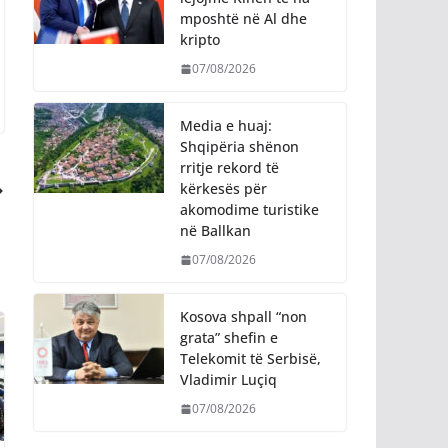
mposhtë në Al dhe
kripto
07/08/2026
Media e huaj:
Shqipëria shënon
rritje rekord të
kërkesës për
akomodime turistike
në Ballkan
07/08/2026
Kosova shpall “non
grata” shefin e
Telekomit të Serbisë,
Vladimir Luçiq
07/08/2026