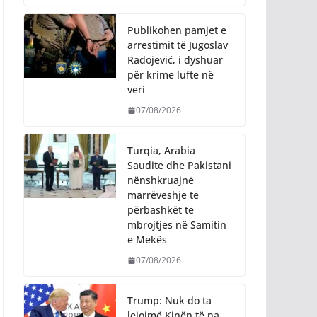
Publikohen pamjet e
arrestimit të Jugoslav
Radojević, i dyshuar
për krime lufte në
veri
07/08/2026
Turqia, Arabia
Saudite dhe Pakistani
nënshkruajnë
marrëveshje të
përbashkët të
mbrojtjes në Samitin
e Mekës
07/08/2026
Trump: Nuk do ta
lejojmë Kinën të na