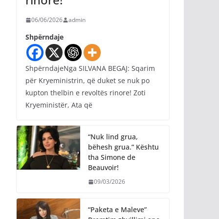
06/06/2026
admin
Shpërndaje
ShpërndajeNga SILVANA BEGAJ: Sqarim
për Kryeministrin, që duket se nuk po
kupton thelbin e revoltës rinore! Zoti
Kryeministër, Ata që
“Nuk lind grua,
bëhesh grua.” Kështu
tha Simone de
Beauvoir!
09/03/2026
“Paketa e Maleve”