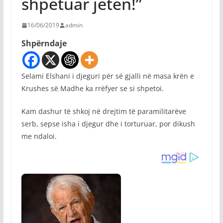
shpëtuar jetën!”
16/06/2019
admin
Shpërndaje
Selami Elshani i djeguri për së gjalli në masa krën e
Krushes së Madhe ka rrëfyer se si shpetoi.
Kam dashur të shkoj në drejtim të paramilitarëve
serb, sepse isha i djegur dhe i torturuar, por dikush
me ndaloi.