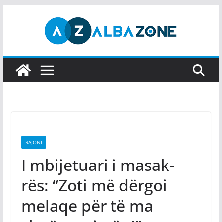
Skip
to
content
RAJONI
I mbijetuari i masak-
rës: “Zoti më dërgoi
melaqe për të ma