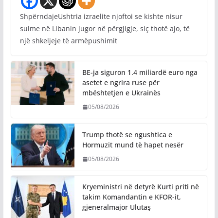
ShpërndajeUshtria izraelite njoftoi se kishte nisur
sulme në Libanin jugor në përgjigje, siç thotë ajo, të
një shkeljeje të armëpushimit
BE-ja siguron 1.4 miliardë euro nga
asetet e ngrira ruse për
mbështetjen e Ukrainës
05/08/2026
Trump thotë se ngushtica e
Hormuzit mund të hapet nesër
05/08/2026
Kryeministri në detyrë Kurti priti në
takim Komandantin e KFOR-it,
gjeneralmajor Ulutaş