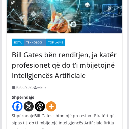
BOTA
TEKNOLOGJI
TOP LAJME
Bill Gates bën renditjen, ja katër
profesionet që do t’i mbijetojnë
Inteligjencës Artificiale
26/06/2026
admin
Shpërndaje
ShpërndajeBill Gates shton një profesion të katërt që,
sipas tij, do t’i mbijetojë Inteligjencës Artificiale Rritja