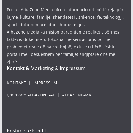
Portali AlbaZone Media ofron informacionet më të reja për
lajme, kulturë, familje, shëndetësi , shkencë, fe, teknologji,
sport, dokumentare, dhe shume te tjera.
AlbaZone Media ka mision paraqitjen e realitetit përmes
fakteve, duke mos u fokusuar në senzacione, por në
problemet reale që na rrethojnë, e duke u bërë kështu
portali më i besueshëm për familjet shqiptare dhe më
gjerë.
Kontakt & Marketing & Impressum
KONTAKT
|
IMPRESSUM
Çmimore:
ALBAZONE-AL
|
ALBAZONE-MK
Postimet e Fundit