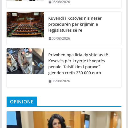
05/08/2026
Kuvendi i Kosovës nis nesër
procedurën për krijimin e
legjislaturës së re
05/08/2026
Privohen nga liria dy shtetas të
Kosovës për kryerje të veprës
penale “falsifikim i parave“,
gjenden rreth 230.000 euro
05/08/2026
OPINIONE