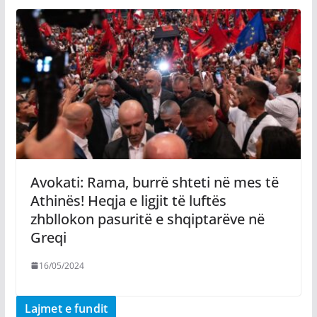
Avokati: Rama, burrë shteti në mes të
Athinës! Heqja e ligjit të luftës
zhbllokon pasuritë e shqiptarëve në
Greqi
16/05/2024
Lajmet e fundit