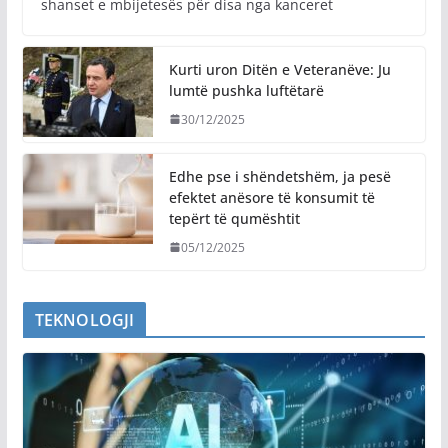
shanset e mbijetesës për disa nga kanceret
Kurti uron Ditën e Veteranëve: Ju
lumtë pushka luftëtarë
30/12/2025
Edhe pse i shëndetshëm, ja pesë
efektet anësore të konsumit të
tepërt të qumështit
05/12/2025
TEKNOLOGJI