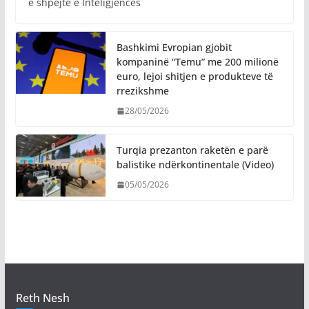
e shpejtë e Inteligjencës
Bashkimi Evropian gjobit
kompaninë “Temu” me 200 milionë
euro, lejoi shitjen e produkteve të
rrezikshme
28/05/2026
Turqia prezanton raketën e parë
balistike ndërkontinentale (Video)
05/05/2026
Reth Nesh