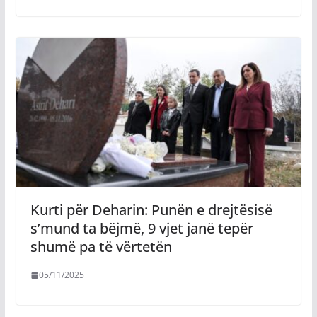
Kurti për Deharin: Punën e drejtësisë
s’mund ta bëjmë, 9 vjet janë tepër
shumë pa të vërtetën
05/11/2025