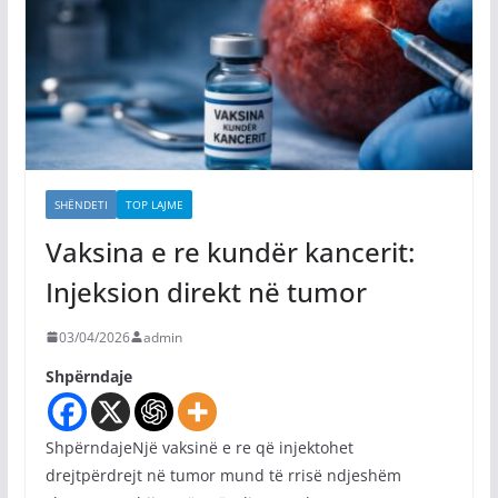
SHËNDETI
TOP LAJME
Vaksina e re kundër kancerit:
Injeksion direkt në tumor
03/04/2026
admin
Shpërndaje
ShpërndajeNjë vaksinë e re që injektohet
drejtpërdrejt në tumor mund të rrisë ndjeshëm