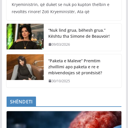
Kryeministrin, që duket se nuk po kupton thelbin e
revoltës rinore! Zoti Kryeministër, Ata që
“Nuk lind grua, bëhesh grua.”
Kështu tha Simone de Beauvoir!
09/03/2026
“Paketa e Maleve” Premtim
zhvillimi apo paketa e re e
mbivendosjes së pronësisë?
30/10/2025
SHËNDETI