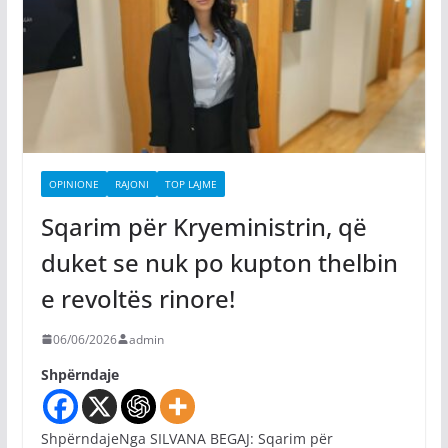
OPINIONE
RAJONI
TOP LAJME
Sqarim për Kryeministrin, që
duket se nuk po kupton thelbin
e revoltës rinore!
06/06/2026
admin
Shpërndaje
ShpërndajeNga SILVANA BEGAJ: Sqarim për