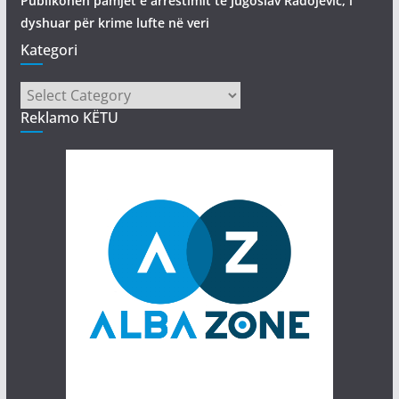
Publikohen pamjet e arrestimit të Jugoslav Radojević, i
dyshuar për krime lufte në veri
Kategori
Kategori
Reklamo KËTU