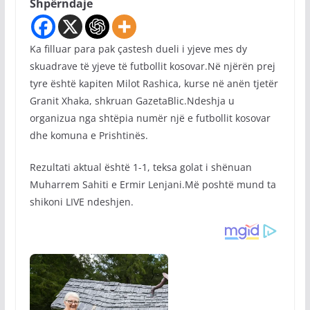
Shpërndaje
Ka filluar para pak çastesh dueli i yjeve mes dy
skuadrave të yjeve të futbollit kosovar.Në njërën prej
tyre është kapiten Milot Rashica, kurse në anën tjetër
Granit Xhaka, shkruan GazetaBlic.Ndeshja u
organizua nga shtëpia numër një e futbollit kosovar
dhe komuna e Prishtinës.
Rezultati aktual është 1-1, teksa golat i shënuan
Muharrem Sahiti e Ermir Lenjani.Më poshtë mund ta
shikoni LIVE ndeshjen.