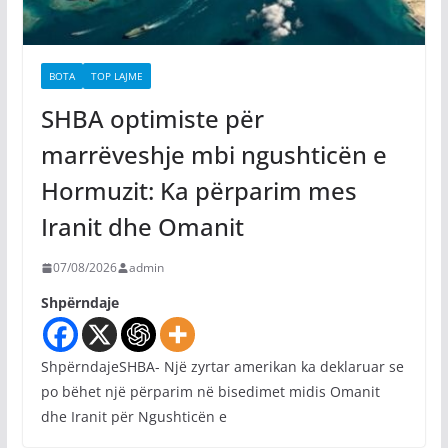
BOTA
TOP LAJME
SHBA optimiste për
marrëveshje mbi ngushticën e
Hormuzit: Ka përparim mes
Iranit dhe Omanit
07/08/2026
admin
Shpërndaje
ShpërndajeSHBA- Një zyrtar amerikan ka deklaruar se
po bëhet një përparim në bisedimet midis Omanit
dhe Iranit për Ngushticën e