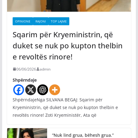
OPINIONE
RAJONI
TOP LAJME
Sqarim për Kryeministrin, që
duket se nuk po kupton thelbin
e revoltës rinore!
06/06/2026
admin
Shpërndaje
ShpërndajeNga SILVANA BEGAJ: Sqarim për
Kryeministrin, që duket se nuk po kupton thelbin e
revoltës rinore! Zoti Kryeministër, Ata që
“Nuk lind grua, bëhesh grua.”