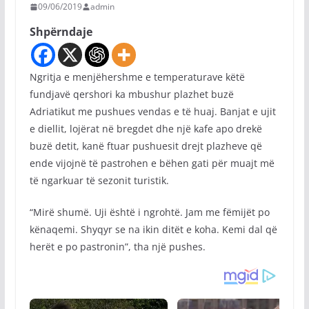
09/06/2019
admin
Shpërndaje
Ngritja e menjëhershme e temperaturave këtë
fundjavë qershori ka mbushur plazhet buzë
Adriatikut me pushues vendas e të huaj. Banjat e ujit
e diellit, lojërat në bregdet dhe një kafe apo drekë
buzë detit, kanë ftuar pushuesit drejt plazheve që
ende vijojnë të pastrohen e bëhen gati për muajt më
të ngarkuar të sezonit turistik.
“Mirë shumë. Uji është i ngrohtë. Jam me fëmijët po
kënaqemi. Shyqyr se na ikin ditët e koha. Kemi dal që
herët e po pastronin”, tha një pushes.