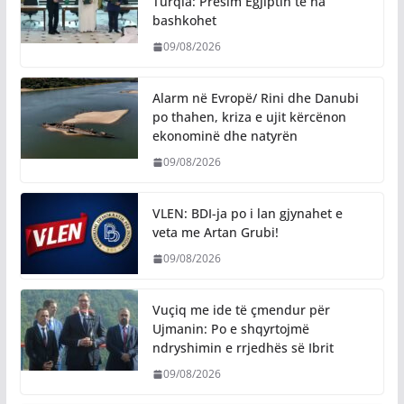
Turqia: Presim Egjiptin të na
bashkohet
09/08/2026
Alarm në Evropë/ Rini dhe Danubi
po thahen, kriza e ujit kërcënon
ekonominë dhe natyrën
09/08/2026
VLEN: BDI-ja po i lan gjynahet e
veta me Artan Grubi!
09/08/2026
​Vuçiq me ide të çmendur për
Ujmanin: Po e shqyrtojmë
ndryshimin e rrjedhës së Ibrit
09/08/2026