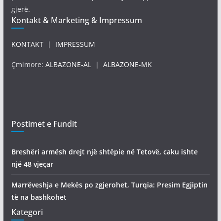
gjerë.
Kontakt & Marketing & Impressum
KONTAKT
|
IMPRESSUM
Çmimore:
ALBAZONE-AL
|
ALBAZONE-MK
Postimet e Fundit
Breshëri armësh drejt një shtëpie në Tetovë, caku ishte
një 48 vjeçar
Marrëveshja e Mekës po zgjerohet, Turqia: Presim Egjiptin
të na bashkohet
Kategori