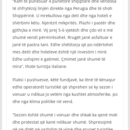
“Kam të punësuar 4 punëtorë shqiptarë dhe vendosa
të shfrytëzoj linjën direkte nga Perugia dhe të shoh
Shqipërinë. U mrekullova nga deti dhe nga hoteli e
shërbimi këtu. Njerëzit mikpritës. Plazhi i pastër dhe
gjithçka e mirë. Vij prej 5-6 vjetësh dhe çdo vit e më
shumë vendi përmirësohet. Rrugët janë asfaltuar e
janë të pastra tani. Edhe shëtitorja që po ndërtohet
mes detit dhe hoteleve është një investim i mirë.
Edhe ushqimi e gatimet. Çmimet janë shumë të
mira”, thote turistja italiane.
Fluksi i pushuesve, këtë fundjavë, ka lënë të kënaqur
edhe operatorët turistikë që shprehen se ky sezon i
vonuar u ndikua jo vetëm nga kushtet atmosferike, po
dhe nga klima politike në vend.
“Sezoni është shumë i vonuar dhe shkak ka qenë moti
dhe protestat që kanë ndikuar shumë. Shpresojmë
që në ditët në vazhdim të vijnë dhe grupet turistike.