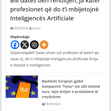
Bill Gates bën renditjen, ja katër
profesionet që do t’i mbijetojnë
Inteligjencës Artificiale
26/06/2026
admin
Shpërndaje
ShpërndajeBill Gates shton një profesion të katërt që,
sipas tij, do t’i mbijetojë Inteligjencës Artificiale Rritja
e shpejtë e Inteligjencës
Bashkimi Evropian gjobit
kompaninë “Temu” me 200 milionë
euro, lejoi shitjen e produkteve të
rrezikshme
28/05/2026