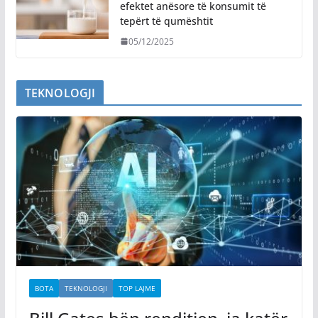
efektet anësore të konsumit të
tepërt të qumështit
05/12/2025
TEKNOLOGJI
BOTA
TEKNOLOGJI
TOP LAJME