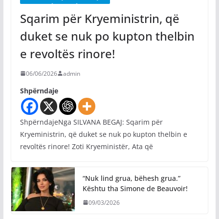
Sqarim për Kryeministrin, që
duket se nuk po kupton thelbin
e revoltës rinore!
06/06/2026
admin
Shpërndaje
ShpërndajeNga SILVANA BEGAJ: Sqarim për
Kryeministrin, që duket se nuk po kupton thelbin e
revoltës rinore! Zoti Kryeministër, Ata që
“Nuk lind grua, bëhesh grua.”
Kështu tha Simone de Beauvoir!
09/03/2026