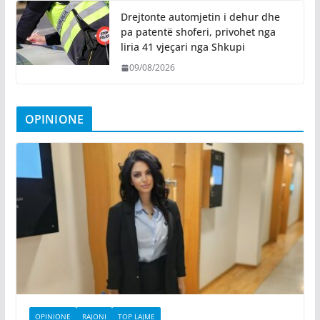
Drejtonte automjetin i dehur dhe
pa patentë shoferi, privohet nga
liria 41 vjeçari nga Shkupi
09/08/2026
OPINIONE
OPINIONE
RAJONI
TOP LAJME