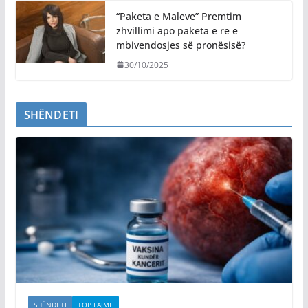
“Paketa e Maleve” Premtim
zhvillimi apo paketa e re e
mbivendosjes së pronësisë?
30/10/2025
SHËNDETI
SHËNDETI
TOP LAJME