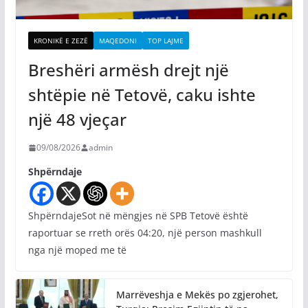
KRONIKË E ZEZË
MAQEDONI
TOP LAJME
Breshëri armësh drejt një
shtëpie në Tetovë, caku ishte
një 48 vjeçar
09/08/2026
admin
Shpërndaje
ShpërndajeSot në mëngjes në SPB Tetovë është
raportuar se rreth orës 04:20, një person mashkull
nga një moped me të
Marrëveshja e Mekës po zgjerohet,