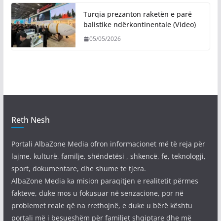
Turqia prezanton raketën e parë
balistike ndërkontinentale (Video)
05/05/2026
Reth Nesh
Portali AlbaZone Media ofron informacionet më të reja për
lajme, kulturë, familje, shëndetësi , shkencë, fe, teknologji,
sport, dokumentare, dhe shume te tjera.
AlbaZone Media ka mision paraqitjen e realitetit përmes
fakteve, duke mos u fokusuar në senzacione, por në
problemet reale që na rrethojnë, e duke u bërë kështu
portali më i besueshëm për familjet shqiptare dhe më