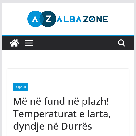
Skip
to
content
RAJONI
Më në fund në plazh!
Temperaturat e larta,
dyndje në Durrës