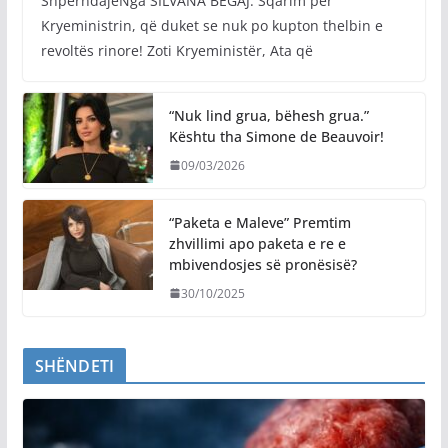
ShpërndajeNga SILVANA BEGAJ: Sqarim për
Kryeministrin, që duket se nuk po kupton thelbin e
revoltës rinore! Zoti Kryeministër, Ata që
“Nuk lind grua, bëhesh grua.”
Kështu tha Simone de Beauvoir!
09/03/2026
“Paketa e Maleve” Premtim
zhvillimi apo paketa e re e
mbivendosjes së pronësisë?
30/10/2025
SHËNDETI