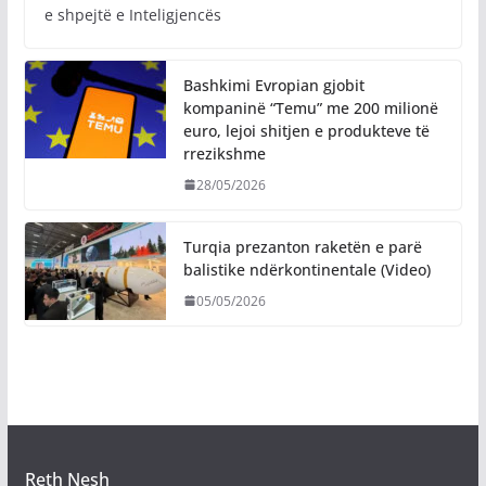
e shpejtë e Inteligjencës
Bashkimi Evropian gjobit
kompaninë “Temu” me 200 milionë
euro, lejoi shitjen e produkteve të
rrezikshme
28/05/2026
Turqia prezanton raketën e parë
balistike ndërkontinentale (Video)
05/05/2026
Reth Nesh