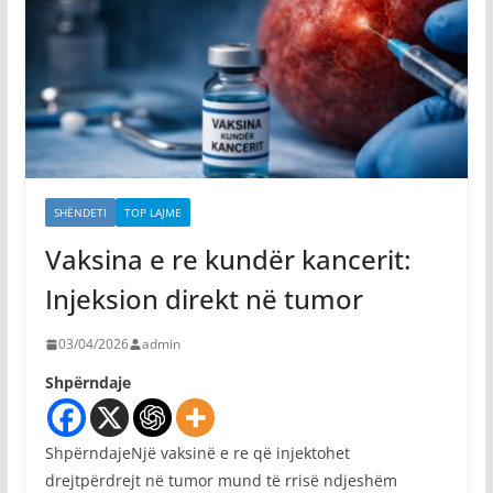
SHËNDETI
TOP LAJME
Vaksina e re kundër kancerit:
Injeksion direkt në tumor
03/04/2026
admin
Shpërndaje
ShpërndajeNjë vaksinë e re që injektohet
drejtpërdrejt në tumor mund të rrisë ndjeshëm