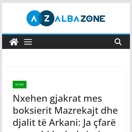
Skip
to
content
SPORT
Nxehen gjakrat mes
boksierit Mazrekajt dhe
djalit të Arkani: Ja çfarë