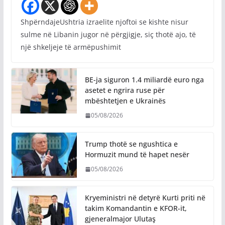
ShpërndajeUshtria izraelite njoftoi se kishte nisur
sulme në Libanin jugor në përgjigje, siç thotë ajo, të
një shkeljeje të armëpushimit
BE-ja siguron 1.4 miliardë euro nga
asetet e ngrira ruse për
mbështetjen e Ukrainës
05/08/2026
Trump thotë se ngushtica e
Hormuzit mund të hapet nesër
05/08/2026
Kryeministri në detyrë Kurti priti në
takim Komandantin e KFOR-it,
gjeneralmajor Ulutaş