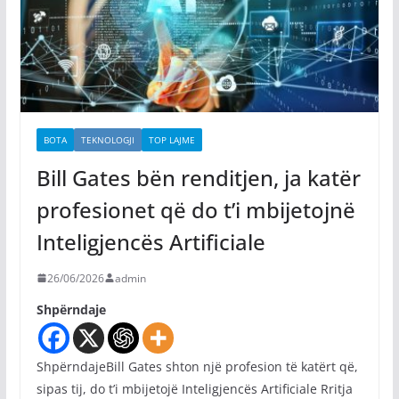
BOTA
TEKNOLOGJI
TOP LAJME
Bill Gates bën renditjen, ja katër
profesionet që do t’i mbijetojnë
Inteligjencës Artificiale
26/06/2026
admin
Shpërndaje
ShpërndajeBill Gates shton një profesion të katërt që,
sipas tij, do t’i mbijetojë Inteligjencës Artificiale Rritja