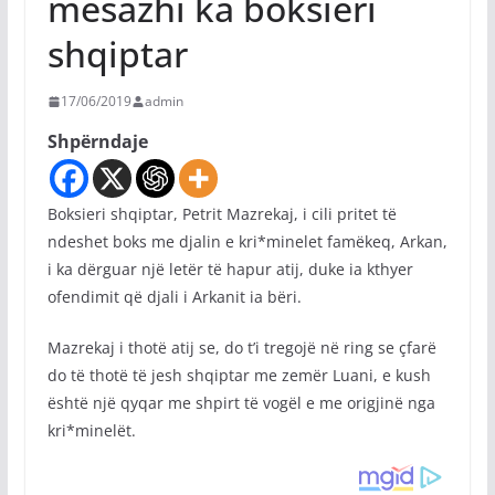
mesazhi ka boksieri
shqiptar
17/06/2019
admin
Shpërndaje
Boksieri shqiptar, Petrit Mazrekaj, i cili pritet të
ndeshet boks me djalin e kri*minelet famëkeq, Arkan,
i ka dërguar një letër të hapur atij, duke ia kthyer
ofendimit që djali i Arkanit ia bëri.
Mazrekaj i thotë atij se, do t’i tregojë në ring se çfarë
do të thotë të jesh shqiptar me zemër Luani, e kush
është një qyqar me shpirt të vogël e me origjinë nga
kri*minelët.