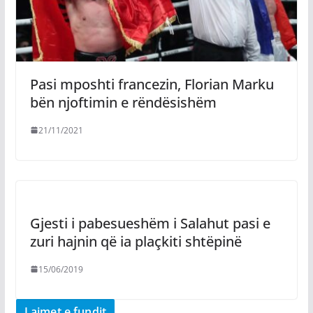
Pasi mposhti francezin, Florian Marku
bën njoftimin e rëndësishëm
21/11/2021
Gjesti i pabesueshëm i Salahut pasi e
zuri hajnin që ia plaçkiti shtëpinë
15/06/2019
Lajmet e fundit