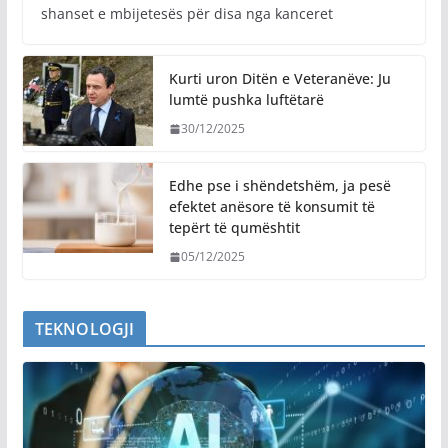
shanset e mbijetesës për disa nga kanceret
Kurti uron Ditën e Veteranëve: Ju
lumtë pushka luftëtarë
30/12/2025
Edhe pse i shëndetshëm, ja pesë
efektet anësore të konsumit të
tepërt të qumështit
05/12/2025
TEKNOLOGJI