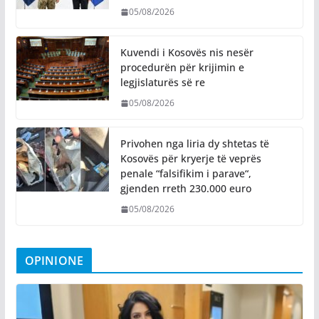
05/08/2026
Kuvendi i Kosovës nis nesër
procedurën për krijimin e
legjislaturës së re
05/08/2026
Privohen nga liria dy shtetas të
Kosovës për kryerje të veprës
penale “falsifikim i parave“,
gjenden rreth 230.000 euro
05/08/2026
OPINIONE