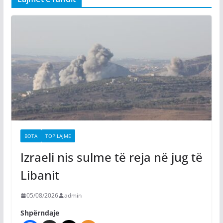
BOTA
TOP LAJME
Izraeli nis sulme të reja në jug të
Libanit
05/08/2026
admin
Shpërndaje