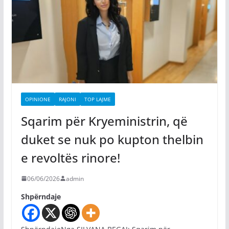
OPINIONE
RAJONI
TOP LAJME
Sqarim për Kryeministrin, që
duket se nuk po kupton thelbin
e revoltës rinore!
06/06/2026
admin
Shpërndaje