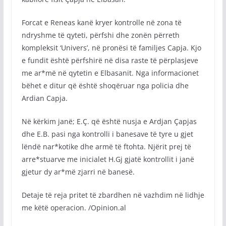
Forcat e Reneas kanë kryer kontrolle në zona të
ndryshme të qyteti, përfshi dhe zonën përreth
kompleksit ‘Univers’, në pronësi të familjes Capja. Kjo
e fundit është përfshirë në disa raste të përplasjeve
me ar*më në qytetin e Elbasanit. Nga informacionet
bëhet e ditur që është shoqëruar nga policia dhe
Ardian Capja.
Në kërkim janë; E.Ç. që është nusja e Ardjan Çapjas
dhe E.B. pasi nga kontrolli i banesave të tyre u gjet
lëndë nar*kotike dhe armë të ftohta. Njërit prej të
arre*stuarve me inicialet H.Gj gjatë kontrollit i janë
gjetur dy ar*më zjarri në banesë.
Detaje të reja pritet të zbardhen në vazhdim në lidhje
me këtë operacion. /Opinion.al