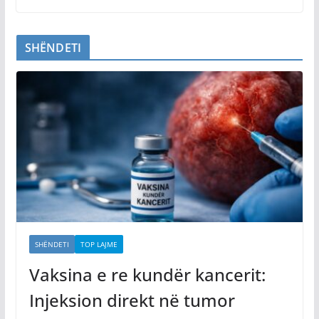
SHËNDETI
SHËNDETI
TOP LAJME
Vaksina e re kundër kancerit:
Injeksion direkt në tumor