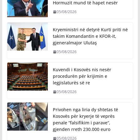
Hormuzit mund të hapet nesër
05/08/2026
Kryeministri në detyrë Kurti priti në
takim Komandantin e KFOR-it,
gjeneralmajor Ulutaş
05/08/2026
Kuvendi i Kosovës nis nesër
procedurën për krijimin e
legjislaturës së re
05/08/2026
Privohen nga liria dy shtetas të
Kosovës për kryerje të veprës
penale “falsifikim i parave“,
gjenden rreth 230.000 euro
05/08/2026