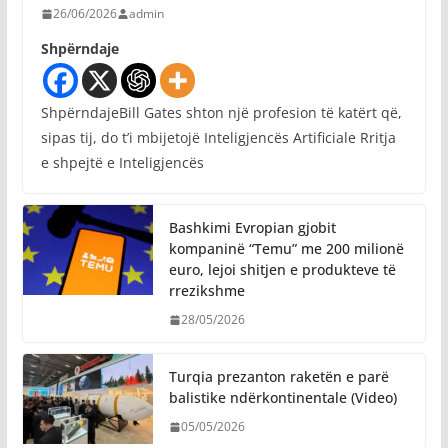
26/06/2026
admin
Shpërndaje
ShpërndajeBill Gates shton një profesion të katërt që,
sipas tij, do t’i mbijetojë Inteligjencës Artificiale Rritja
e shpejtë e Inteligjencës
Bashkimi Evropian gjobit
kompaninë “Temu” me 200 milionë
euro, lejoi shitjen e produkteve të
rrezikshme
28/05/2026
Turqia prezanton raketën e parë
balistike ndërkontinentale (Video)
05/05/2026