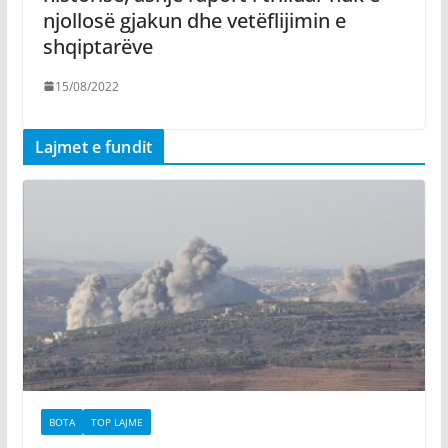
njollosë gjakun dhe vetëflijimin e
shqiptarëve
15/08/2022
Lajmet e fundit
BOTA
TOP LAJME