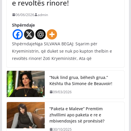
e revoltës rinore!
06/06/2026
admin
Shpërndaje
ShpërndajeNga SILVANA BEGAJ: Sqarim për
Kryeministrin, që duket se nuk po kupton thelbin e
revoltës rinore! Zoti Kryeministër, Ata që
“Nuk lind grua, bëhesh grua.”
Kështu tha Simone de Beauvoir!
09/03/2026
“Paketa e Maleve” Premtim
zhvillimi apo paketa e re e
mbivendosjes së pronësisë?
30/10/2025