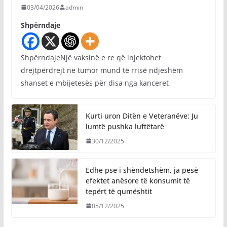
03/04/2026
admin
Shpërndaje
ShpërndajeNjë vaksinë e re që injektohet
drejtpërdrejt në tumor mund të rrisë ndjeshëm
shanset e mbijetesës për disa nga kanceret
Kurti uron Ditën e Veteranëve: Ju
lumtë pushka luftëtarë
30/12/2025
Edhe pse i shëndetshëm, ja pesë
efektet anësore të konsumit të
tepërt të qumështit
05/12/2025