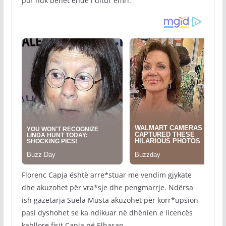
por nuk bëhet ende i ditur emri.
Florenc Capja është arre*stuar me vendim gjykate
dhe akuzohet për vra*sje dhe pengmarrje. Ndërsa
ish gazetarja Suela Musta akuzohet për korr*upsion
pasi dyshohet se ka ndikuar në dhënien e licencës
kabllore fisit Çapja në Elbasan.