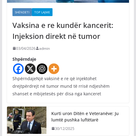
SHËNDETI
TOP LAJME
Vaksina e re kundër kancerit:
Injeksion direkt në tumor
03/04/2026
admin
Shpërndaje
ShpërndajeNjë vaksinë e re që injektohet
drejtpërdrejt në tumor mund të rrisë ndjeshëm
shanset e mbijetesës për disa nga kanceret
Kurti uron Ditën e Veteranëve: Ju
lumtë pushka luftëtarë
30/12/2025