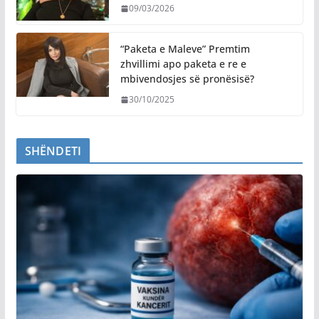
09/03/2026
“Paketa e Maleve” Premtim
zhvillimi apo paketa e re e
mbivendosjes së pronësisë?
30/10/2025
SHËNDETI