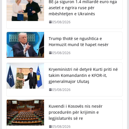
BE-ja siguron 1.4 miliardë euro nga
asetet e ngrira ruse për
mbështetjen e Ukrainës
05/08/2026
Trump thotë se ngushtica e
Hormuzit mund të hapet nesër
05/08/2026
Kryeministri në detyrë Kurti priti në
takim Komandantin e KFOR-it,
gjeneralmajor Ulutaş
05/08/2026
Kuvendi i Kosovës nis nesër
procedurën për krijimin e
legjislaturës së re
05/08/2026