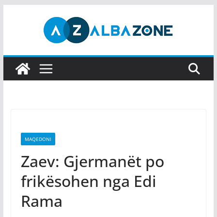
Skip
to
content
MAQEDONI
Zaev: Gjermanët po
frikësohen nga Edi
Rama