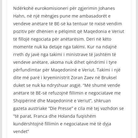
Ndërkohë eurokomisioneri për zgjerimin Johanes
Hahn, në një mëngjes pune me ambasadorët e
vendeve anëtare të BE-së ka tentuar të nxisë vendim
pozitiv për dhënien e pëlqimit që Maqedonia e Veriut
të fillojë negociata për anëtarësim. Deri në këto
momente nuk ka detaje nga takimi. Kur na ndajnë
rreth dy javë nga takimi i ministrave të jashtëm të
vendeve anëtare, akoma nuk dihet qëndrimi i tyre
përfundimtar për Maqedoninë e Veriut. Takimi i një
dite më parë i kryeministrit Zoran Zaev në Bruksel
duket se nuk ka ndryshuar asgjë. “Më shumë vende
anëtare të BE-së refuzojnë fillimin e negociatave me
Shqipërinë dhe Maqedoninë e Veriut”, shkruan
gazeta austriake “Die Presse” e cila më tej vazhdon se
“të parat, Franca dhe Holanda fuqishëm
kundërshtojnë fillimin e negociatave më të dyja
vendet”