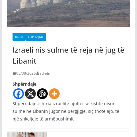
BOTA
TOP LAJME
Izraeli nis sulme të reja në jug të
Libanit
05/08/2026
admin
Shpërndaje
ShpërndajeUshtria izraelite njoftoi se kishte nisur
sulme në Libanin jugor në përgjigje, siç thotë ajo, të
një shkeljeje të armëpushimit