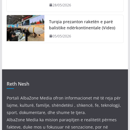
28/05/2026
Turqia prezanton raketën e parë
balistike ndërkontinentale (Video)
05/05/2026
Reth Nesh
Portali AlbaZone Media ofron informacionet më të reja për
lajme, kulturë, familje, shëndetësi , shkencë, fe, teknologji,
sport, dokumentare, dhe shume te tjera.
AlbaZone Media ka mision paraqitjen e realitetit përmes
fakteve, duke mos u fokusuar në senzacione, por në