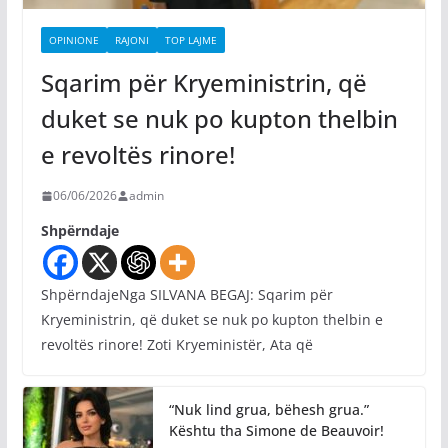
OPINIONE
RAJONI
TOP LAJME
Sqarim për Kryeministrin, që
duket se nuk po kupton thelbin
e revoltës rinore!
06/06/2026
admin
Shpërndaje
ShpërndajeNga SILVANA BEGAJ: Sqarim për
Kryeministrin, që duket se nuk po kupton thelbin e
revoltës rinore! Zoti Kryeministër, Ata që
“Nuk lind grua, bëhesh grua.”
Kështu tha Simone de Beauvoir!