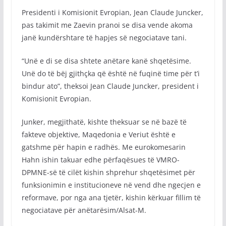
Presidenti i Komisionit Evropian, Jean Claude Juncker,
pas takimit me Zaevin pranoi se disa vende akoma
janë kundërshtare të hapjes së negociatave tani.
“Unë e di se disa shtete anëtare kanë shqetësime.
Unë do të bëj gjithçka që është në fuqinë time për t’i
bindur ato”, theksoi Jean Claude Juncker, president i
Komisionit Evropian.
Junker, megjithatë, kishte theksuar se në bazë të
fakteve objektive, Maqedonia e Veriut është e
gatshme për hapin e radhës. Me eurokomesarin
Hahn ishin takuar edhe përfaqësues të VMRO-
DPMNE-së të cilët kishin shprehur shqetësimet për
funksionimin e institucioneve në vend dhe ngecjen e
reformave, por nga ana tjetër, kishin kërkuar fillim të
negociatave për anëtarësim/Alsat-M.