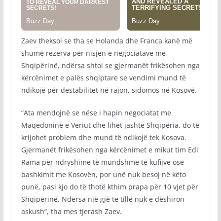
Zaev theksoi se tha se Holanda dhe Franca kanë më
shumë rezerva për nisjen e negociatave me
Shqipërinë, ndërsa shtoi se gjermanët frikësohen nga
kërcënimet e palës shqiptare se vendimi mund të
ndikojë për destabilitet në rajon, sidomos në Kosovë.
“Ata mendojnë se nëse i hapin negociatat me
Maqedoninë e Veriut dhe lihet jashtë Shqipëria, do të
krijohet problem dhe mund të ndikojë tek Kosova.
Gjermanët frikësohen nga kërcënimet e mikut tim Edi
Rama për ndryshime të mundshme të kufijve ose
bashkimit me Kosovën, por unë nuk besoj në këto
punë, pasi kjo do të thotë kthim prapa për 10 vjet për
Shqipërinë. Ndërsa një gjë të tillë nuk e dëshiron
askush”, tha mes tjerash Zaev.