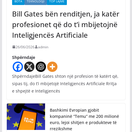
BOTA
TEKNOLOGJI
TOP LAJME
Bill Gates bën renditjen, ja katër
profesionet që do t’i mbijetojnë
Inteligjencës Artificiale
26/06/2026
admin
Shpërndaje
ShpërndajeBill Gates shton një profesion të katërt që,
sipas tij, do t’i mbijetojë Inteligjencës Artificiale Rritja
e shpejtë e Inteligjencës
Bashkimi Evropian gjobit
kompaninë “Temu” me 200 milionë
euro, lejoi shitjen e produkteve të
rrezikshme