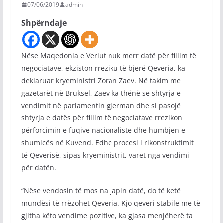
07/06/2019
admin
Shpërndaje
Nëse Maqedonia e Veriut nuk merr datë për fillim të
negociatave, ekziston rreziku të bjerë Qeveria, ka
deklaruar kryeministri Zoran Zaev. Në takim me
gazetarët në Bruksel, Zaev ka thënë se shtyrja e
vendimit në parlamentin gjerman dhe si pasojë
shtyrja e datës për fillim të negociatave rrezikon
përforcimin e fuqive nacionaliste dhe humbjen e
shumicës në Kuvend. Edhe procesi i rikonstruktimit
të Qeverisë, sipas kryeministrit, varet nga vendimi
për datën.
“Nëse vendosin të mos na japin datë, do të ketë
mundësi të rrëzohet Qeveria. Kjo qeveri stabile me të
gjitha këto vendime pozitive, ka gjasa menjëherë ta