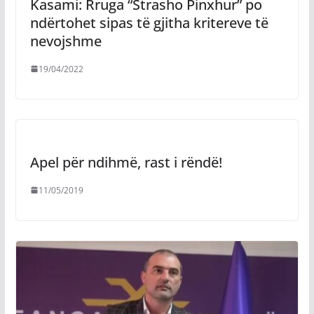
Kasami: Rruga “Strasho Pinxhur” po
ndërtohet sipas të gjitha kritereve të
nevojshme
19/04/2022
Apel për ndihmë, rast i rëndë!
11/05/2019