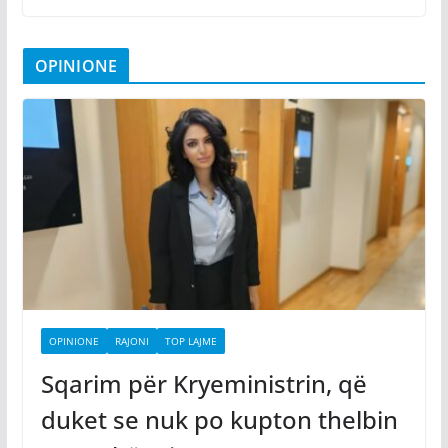
OPINIONE
OPINIONE
RAJONI
TOP LAJME
Sqarim për Kryeministrin, që
duket se nuk po kupton thelbin