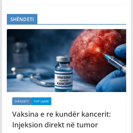
SHËNDETI
SHËNDETI
TOP LAJME
Vaksina e re kundër kancerit:
Injeksion direkt në tumor