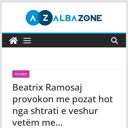
Skip
to
content
SHOWBIZ
Beatrix Ramosaj
provokon me pozat hot
nga shtrati e veshur
vetëm me…