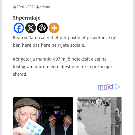
29/01/2021
admin
Shpërndaje
Beatrix Ramosaj njihet për postimet provokuese që
bën herë pas here në rrjete sociale.
Këngëtarja mahniti 497 mijë ndjekësit e saj në
Instagram mbrëmjen e djeshme, teksa pozoi nga
shtrati.