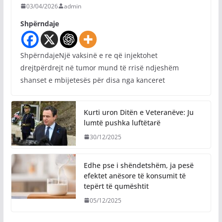
03/04/2026
admin
Shpërndaje
ShpërndajeNjë vaksinë e re që injektohet
drejtpërdrejt në tumor mund të rrisë ndjeshëm
shanset e mbijetesës për disa nga kanceret
Kurti uron Ditën e Veteranëve: Ju
lumtë pushka luftëtarë
30/12/2025
Edhe pse i shëndetshëm, ja pesë
efektet anësore të konsumit të
tepërt të qumështit
05/12/2025