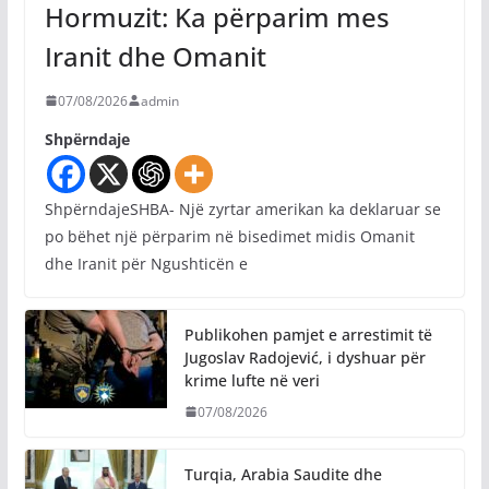
Hormuzit: Ka përparim mes
Iranit dhe Omanit
07/08/2026
admin
Shpërndaje
ShpërndajeSHBA- Një zyrtar amerikan ka deklaruar se
po bëhet një përparim në bisedimet midis Omanit
dhe Iranit për Ngushticën e
Publikohen pamjet e arrestimit të
Jugoslav Radojević, i dyshuar për
krime lufte në veri
07/08/2026
Turqia, Arabia Saudite dhe