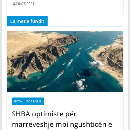
26/03/2021
Lajmet e fundit
BOTA
TOP LAJME
SHBA optimiste për
marrëveshje mbi ngushticën e