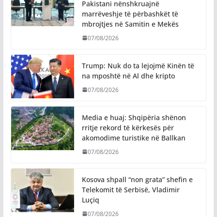
Pakistani nënshkruajnë
marrëveshje të përbashkët të
mbrojtjes në Samitin e Mekës
07/08/2026
Trump: Nuk do ta lejojmë Kinën të
na mposhtë në Al dhe kripto
07/08/2026
Media e huaj: Shqipëria shënon
rritje rekord të kërkesës për
akomodime turistike në Ballkan
07/08/2026
Kosova shpall “non grata” shefin e
Telekomit të Serbisë, Vladimir
Luçiq
07/08/2026