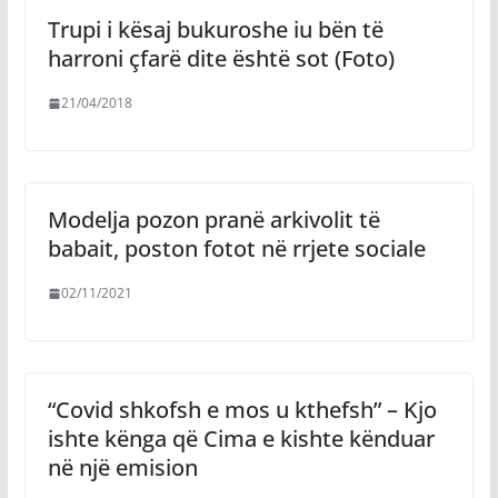
Trupi i kësaj bukuroshe iu bën të
harroni çfarë dite është sot (Foto)
21/04/2018
Modelja pozon pranë arkivolit të
babait, poston fotot në rrjete sociale
02/11/2021
“Covid shkofsh e mos u kthefsh” – Kjo
ishte kënga që Cima e kishte kënduar
në një emision