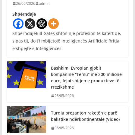
26/06/2026
admin
Shpërndaje
ShpërndajeBill Gates shton një profesion të katërt që,
sipas tij, do t’i mbijetojë Inteligjencës Artificiale Rritja
e shpejtë e Inteligjencës
Bashkimi Evropian gjobit
kompaninë “Temu” me 200 milionë
euro, lejoi shitjen e produkteve të
rrezikshme
28/05/2026
Turqia prezanton raketën e parë
balistike ndërkontinentale (Video)
05/05/2026