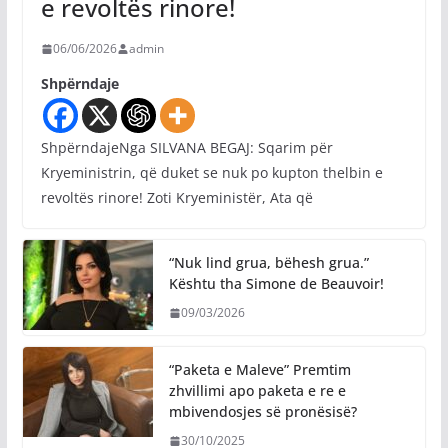
e revoltës rinore!
06/06/2026
admin
Shpërndaje
ShpërndajeNga SILVANA BEGAJ: Sqarim për
Kryeministrin, që duket se nuk po kupton thelbin e
revoltës rinore! Zoti Kryeministër, Ata që
“Nuk lind grua, bëhesh grua.”
Kështu tha Simone de Beauvoir!
09/03/2026
“Paketa e Maleve” Premtim
zhvillimi apo paketa e re e
mbivendosjes së pronësisë?
30/10/2025