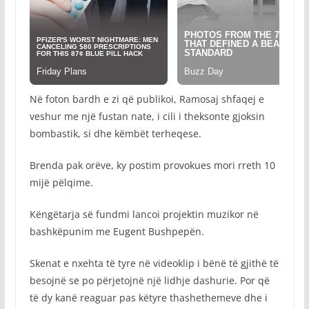
Në foton bardh e zi që publikoi, Ramosaj shfaqej e
veshur me një fustan nate, i cili i theksonte gjoksin
bombastik, si dhe këmbët terheqese.
Brenda pak orëve, ky postim provokues mori rreth 10
mijë pëlqime.
Këngëtarja së fundmi lancoi projektin muzikor në
bashkëpunim me Eugent Bushpepën.
Skenat e nxehta të tyre në videoklip i bënë të gjithë të
besojnë se po përjetojnë një lidhje dashurie. Por që
të dy kanë reaguar pas këtyre thashethemeve dhe i