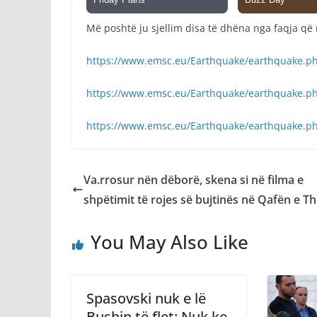
Më poshtë ju sjellim disa të dhëna nga faqja që
https://www.emsc.eu/Earthquake/earthquake.p
https://www.emsc.eu/Earthquake/earthquake.p
https://www.emsc.eu/Earthquake/earthquake.p
Va.rrosur nën dëborë, skena si në filma e
shpëtimit të rojes së bujtinës në Qafën e T
You May Also Like
Spasovski nuk e lë
Bushin të flet: Nuk ke