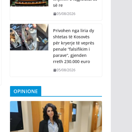
së re
05/08/2026
Privohen nga liria dy
shtetas të Kosovës
për kryerje të veprës
penale “falsifikim i
parave“, gjenden
rreth 230.000 euro
05/08/2026
OPINIONE