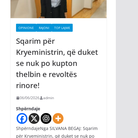
OPINIONE
RAJONI
TOP LAJME
Sqarim për
Kryeministrin, që duket
se nuk po kupton
thelbin e revoltës
rinore!
06/06/2026
admin
Shpërndaje
ShpërndajeNga SILVANA BEGAJ: Sqarim
për Kryeministrin, që duket se nuk po