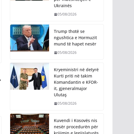
Ukrainës
05/08/2026
Trump thotë se
ngushtica e Hormuzit
mund të hapet nesër
05/08/2026
Kryeministri në detyrë
Kurti priti në takim
Komandantin e KFOR-
it, gjeneralmajor
Ulutaş
05/08/2026
Kuvendi i Kosovës nis
nesër procedurën për
krijimin e legjislaturës