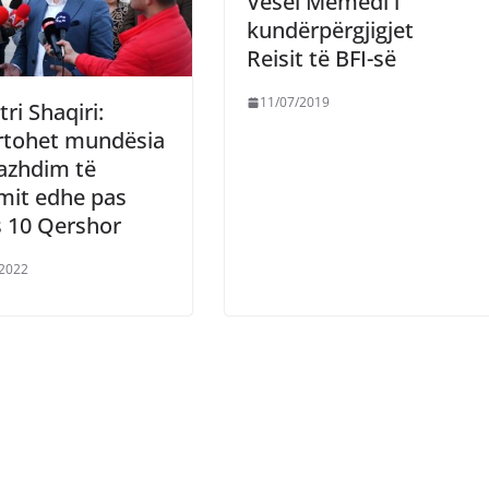
Vesel Memedi i
kundërpërgjigjet
Reisit të BFI-së
11/07/2019
tri Shaqiri:
rtohet mundësia
azhdim të
mit edhe pas
s 10 Qershor
/2022