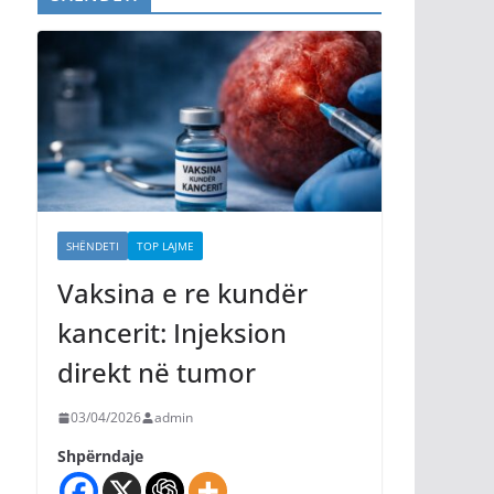
SHËNDETI
TOP LAJME
Vaksina e re kundër
kancerit: Injeksion
direkt në tumor
03/04/2026
admin
Shpërndaje