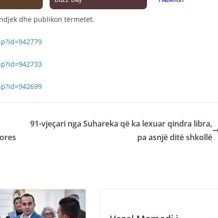
 ndjek dhe publikon tërmetet.
hp?id=942779
hp?id=942733
hp?id=942699
91-vjeçari nga Suhareka që ka lexuar qindra libra,
hores
pa asnjë ditë shkollë