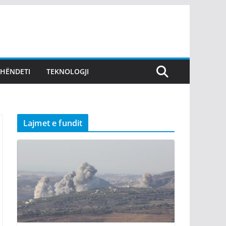
SHËNDETI
TEKNOLOGJI
Lajmet e fundit