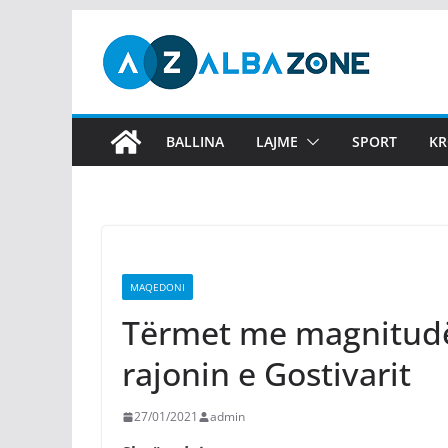
Skip
to
content
BALLINA
LAJME
SPORT
KR
MAQEDONI
Tërmet me magnitudë 
rajonin e Gostivarit
27/01/2021
admin