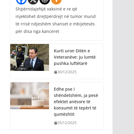
ShpërndajeNjë vaksinë e re që
injektohet drejtpërdrejt në tumor mund
të rrisë ndjeshëm shanset e mbijetesës
për disa nga kanceret
Kurti uron Ditën e
Veteranëve: Ju lumtë
pushka luftëtarë
30/12/2025
Edhe pse i
shëndetshëm, ja pesë
efektet anësore të
konsumit të tepërt të
qumështit
05/12/2025