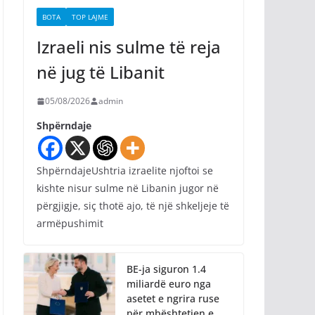
BOTA
TOP LAJME
Izraeli nis sulme të reja
në jug të Libanit
05/08/2026
admin
Shpërndaje
ShpërndajeUshtria izraelite njoftoi se
kishte nisur sulme në Libanin jugor në
përgjigje, siç thotë ajo, të një shkeljeje të
armëpushimit
BE-ja siguron 1.4
miliardë euro nga
asetet e ngrira ruse
për mbështetjen e