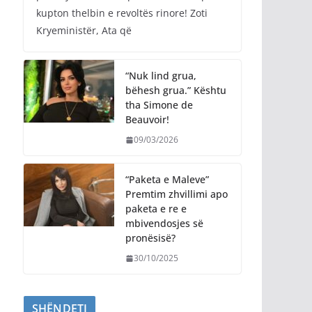
kupton thelbin e revoltës rinore! Zoti
Kryeministër, Ata që
“Nuk lind grua,
bëhesh grua.” Kështu
tha Simone de
Beauvoir!
09/03/2026
“Paketa e Maleve”
Premtim zhvillimi apo
paketa e re e
mbivendosjes së
pronësisë?
30/10/2025
SHËNDETI