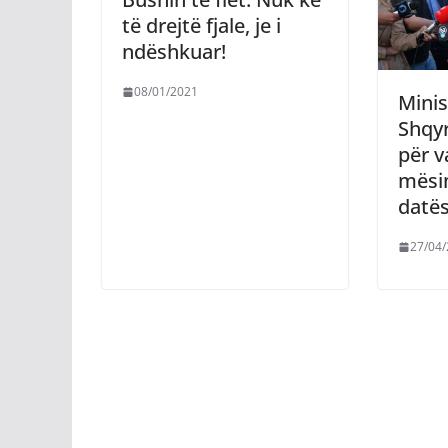
të drejtë fjale, je i
ndëshkuar!
08/01/2021
Minis
Shqy
për v
mësi
datë
27/04