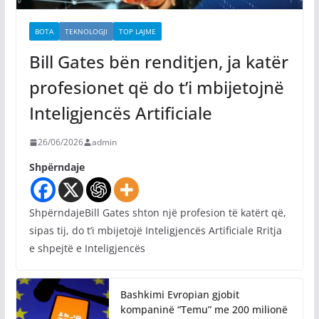
BOTA
TEKNOLOGJI
TOP LAJME
Bill Gates bën renditjen, ja katër
profesionet që do t’i mbijetojnë
Inteligjencës Artificiale
26/06/2026
admin
Shpërndaje
ShpërndajeBill Gates shton një profesion të katërt që,
sipas tij, do t’i mbijetojë Inteligjencës Artificiale Rritja
e shpejtë e Inteligjencës
Bashkimi Evropian gjobit
kompaninë “Temu” me 200 milionë