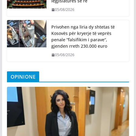
legjislaturës së re
05/08/2026
Privohen nga liria dy shtetas të
Kosovës për kryerje të veprës
penale “falsifikim i parave“,
gjenden rreth 230.000 euro
05/08/2026
OPINIONE