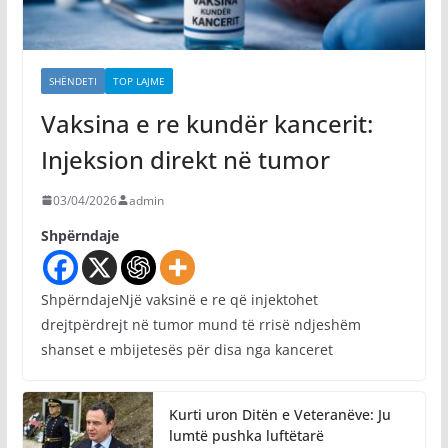
SHËNDETI
TOP LAJME
Vaksina e re kundër kancerit:
Injeksion direkt në tumor
03/04/2026
admin
Shpërndaje
ShpërndajeNjë vaksinë e re që injektohet
drejtpërdrejt në tumor mund të rrisë ndjeshëm
shanset e mbijetesës për disa nga kanceret
Kurti uron Ditën e Veteranëve: Ju
lumtë pushka luftëtarë