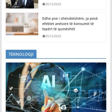
30/12/2025
Edhe pse i shëndetshëm, ja pesë
efektet anësore të konsumit të
tepërt të qumështit
05/12/2025
TEKNOLOGJI