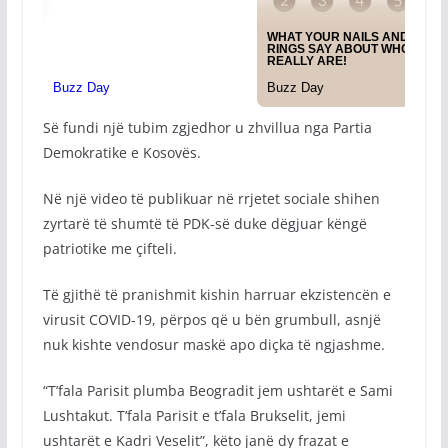
Së fundi një tubim zgjedhor u zhvillua nga Partia
Demokratike e Kosovës.
Në një video të publikuar në rrjetet sociale shihen
zyrtarë të shumtë të PDK-së duke dëgjuar këngë
patriotike me çifteli.
Të gjithë të pranishmit kishin harruar ekzistencën e
virusit COVID-19, përpos që u bën grumbull, asnjë
nuk kishte vendosur maskë apo diçka të ngjashme.
“T’fala Parisit plumba Beogradit jem ushtarët e Sami
Lushtakut. T’fala Parisit e t’fala Brukselit, jemi
ushtarët e Kadri Veselit”, këto janë dy frazat e