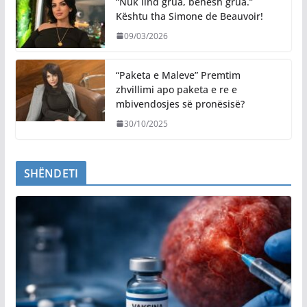
“Nuk lind grua, bëhesh grua.”
Kështu tha Simone de Beauvoir!
09/03/2026
“Paketa e Maleve” Premtim
zhvillimi apo paketa e re e
mbivendosjes së pronësisë?
30/10/2025
SHËNDETI