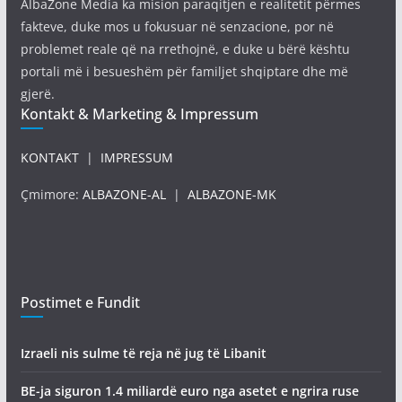
AlbaZone Media ka mision paraqitjen e realitetit përmes
fakteve, duke mos u fokusuar në senzacione, por në
problemet reale që na rrethojnë, e duke u bërë kështu
portali më i besueshëm për familjet shqiptare dhe më
gjerë.
Kontakt & Marketing & Impressum
KONTAKT
|
IMPRESSUM
Çmimore:
ALBAZONE-AL
|
ALBAZONE-MK
Postimet e Fundit
Izraeli nis sulme të reja në jug të Libanit
BE-ja siguron 1.4 miliardë euro nga asetet e ngrira ruse