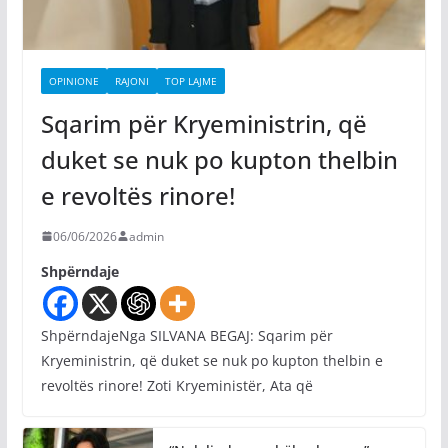
OPINIONE
RAJONI
TOP LAJME
Sqarim për Kryeministrin, që
duket se nuk po kupton thelbin
e revoltës rinore!
06/06/2026
admin
Shpërndaje
ShpërndajeNga SILVANA BEGAJ: Sqarim për
Kryeministrin, që duket se nuk po kupton thelbin e
revoltës rinore! Zoti Kryeministër, Ata që