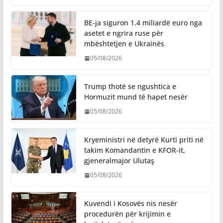
BE-ja siguron 1.4 miliardë euro nga
asetet e ngrira ruse për
mbështetjen e Ukrainës
05/08/2026
Trump thotë se ngushtica e
Hormuzit mund të hapet nesër
05/08/2026
Kryeministri në detyrë Kurti priti në
takim Komandantin e KFOR-it,
gjeneralmajor Ulutaş
05/08/2026
Kuvendi i Kosovës nis nesër
procedurën për krijimin e