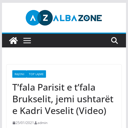
Skip
to
content
RAJONI
TOP LAJME
T’fala Parisit e t’fala
Brukselit, jemi ushtarët
e Kadri Veselit (Video)
25/01/2021
admin