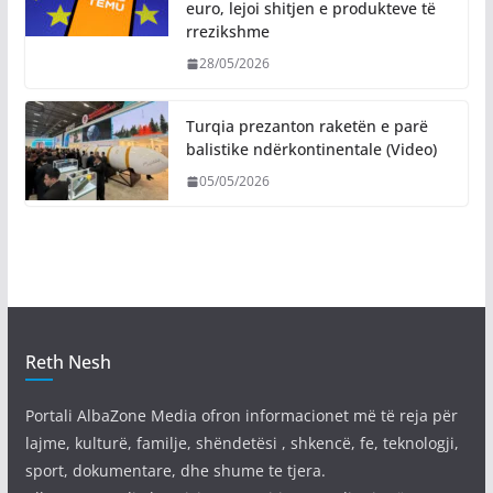
euro, lejoi shitjen e produkteve të
rrezikshme
28/05/2026
Turqia prezanton raketën e parë
balistike ndërkontinentale (Video)
05/05/2026
Reth Nesh
Portali AlbaZone Media ofron informacionet më të reja për
lajme, kulturë, familje, shëndetësi , shkencë, fe, teknologji,
sport, dokumentare, dhe shume te tjera.