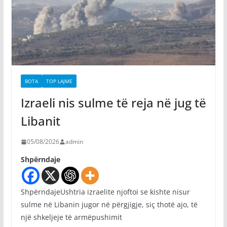
BOTA
TOP LAJME
Izraeli nis sulme të reja në jug të
Libanit
05/08/2026
admin
Shpërndaje
ShpërndajeUshtria izraelite njoftoi se kishte nisur
sulme në Libanin jugor në përgjigje, siç thotë ajo, të
një shkeljeje të armëpushimit