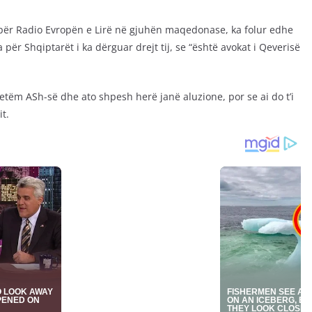
të për Radio Evropën e Lirë në gjuhën maqedonase, ka folur edhe
ër Shqiptarët i ka dërguar drejt tij, se “është avokat i Qeverisë
etëm ASh-së dhe ato shpesh herë janë aluzione, por se ai do t’i
t.