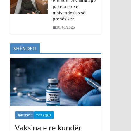
Premtim zhvillimi apo
paketa e re e
mbivendosjes së
pronësisë?
30/10/2025
SHËNDETI
SHËNDETI
TOP LAJME
Vaksina e re kundër