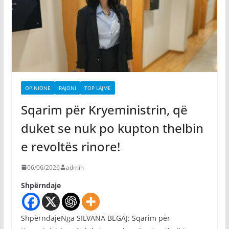
OPINIONE
RAJONI
TOP LAJME
Sqarim për Kryeministrin, që
duket se nuk po kupton thelbin
e revoltës rinore!
06/06/2026
admin
Shpërndaje
ShpërndajeNga SILVANA BEGAJ: Sqarim për