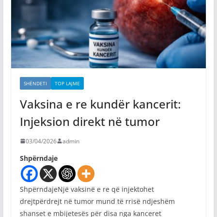
SHËNDETI
TOP LAJME
Vaksina e re kundër kancerit:
Injeksion direkt në tumor
03/04/2026
admin
Shpërndaje
ShpërndajeNjë vaksinë e re që injektohet
drejtpërdrejt në tumor mund të rrisë ndjeshëm
shanset e mbijetesës për disa nga kanceret