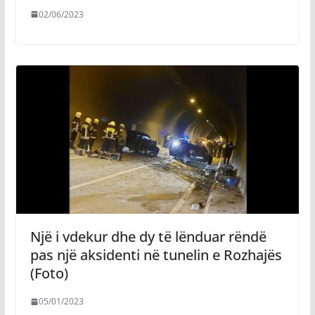
02/06/2023
Një i vdekur dhe dy të lënduar rëndë
pas një aksidenti në tunelin e Rozhajës
(Foto)
05/01/2023