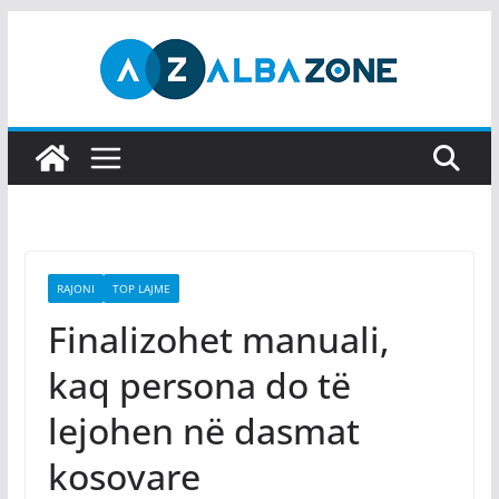
Skip
to
content
RAJONI
TOP LAJME
Finalizohet manuali,
kaq persona do të
lejohen në dasmat
kosovare