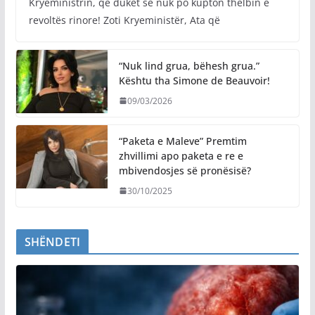
Kryeministrin, që duket se nuk po kupton thelbin e
revoltës rinore! Zoti Kryeministër, Ata që
“Nuk lind grua, bëhesh grua.”
Kështu tha Simone de Beauvoir!
09/03/2026
“Paketa e Maleve” Premtim
zhvillimi apo paketa e re e
mbivendosjes së pronësisë?
30/10/2025
SHËNDETI