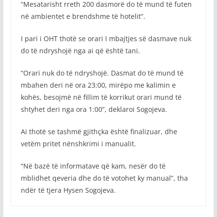
“Mesatarisht rreth 200 dasmorë do të mund të futen
në ambientet e brendshme të hotelit”.
I pari i OHT thotë se orari I mbajtjes së dasmave nuk
do të ndryshojë nga ai që është tani.
“Orari nuk do të ndryshojë. Dasmat do të mund të
mbahen deri në ora 23:00, mirëpo me kalimin e
kohës, besojmë në fillim të korrikut orari mund të
shtyhet deri nga ora 1:00”, deklaroi Sogojeva.
Ai thotë se tashmë gjithçka është finalizuar, dhe
vetëm pritet nënshkrimi i manualit.
“Në bazë të informatave që kam, nesër do të
mblidhet qeveria dhe do të votohet ky manual”, tha
ndër të tjera Hysen Sogojeva.