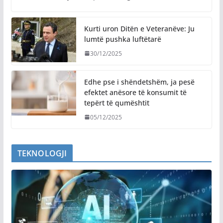
Kurti uron Ditën e Veteranëve: Ju
lumtë pushka luftëtarë
30/12/2025
Edhe pse i shëndetshëm, ja pesë
efektet anësore të konsumit të
tepërt të qumështit
05/12/2025
TEKNOLOGJI