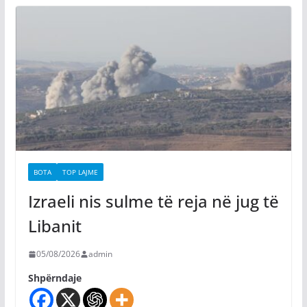
BOTA
TOP LAJME
Izraeli nis sulme të reja në jug të
Libanit
05/08/2026
admin
Shpërndaje