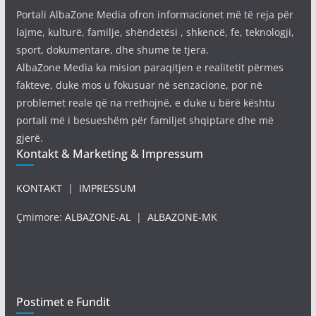
Portali AlbaZone Media ofron informacionet më të reja për
lajme, kulturë, familje, shëndetësi , shkencë, fe, teknologji,
sport, dokumentare, dhe shume te tjera.
AlbaZone Media ka mision paraqitjen e realitetit përmes
fakteve, duke mos u fokusuar në senzacione, por në
problemet reale që na rrethojnë, e duke u bërë kështu
portali më i besueshëm për familjet shqiptare dhe më
gjerë.
Kontakt & Marketing & Impressum
KONTAKT
|
IMPRESSUM
Çmimore:
ALBAZONE-AL
|
ALBAZONE-MK
Postimet e Fundit