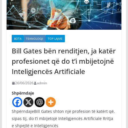
BOTA
TEKNOLOGJI
TOP LAJME
Bill Gates bën renditjen, ja katër
profesionet që do t’i mbijetojnë
Inteligjencës Artificiale
26/06/2026
admin
Shpërndaje
ShpërndajeBill Gates shton një profesion të katërt që,
sipas tij, do t’i mbijetojë Inteligjencës Artificiale Rritja
e shpejtë e Inteligjencës