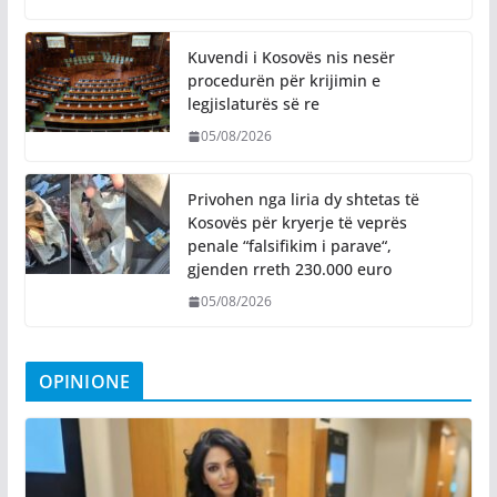
Kuvendi i Kosovës nis nesër
procedurën për krijimin e
legjislaturës së re
05/08/2026
Privohen nga liria dy shtetas të
Kosovës për kryerje të veprës
penale “falsifikim i parave“,
gjenden rreth 230.000 euro
05/08/2026
OPINIONE