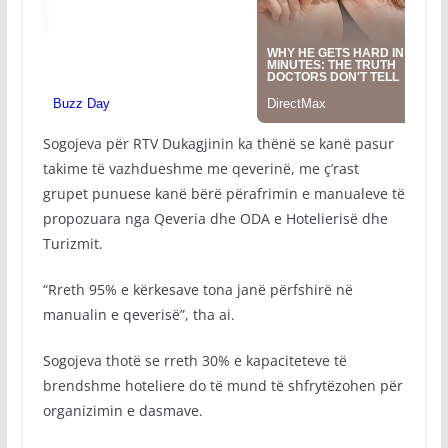
Sogojeva për RTV Dukagjinin ka thënë se kanë pasur
takime të vazhdueshme me qeverinë, me ç’rast
grupet punuese kanë bërë përafrimin e manualeve të
propozuara nga Qeveria dhe ODA e Hotelierisë dhe
Turizmit.
“Rreth 95% e kërkesave tona janë përfshirë në
manualin e qeverisë”, tha ai.
Sogojeva thotë se rreth 30% e kapaciteteve të
brendshme hoteliere do të mund të shfrytëzohen për
organizimin e dasmave.