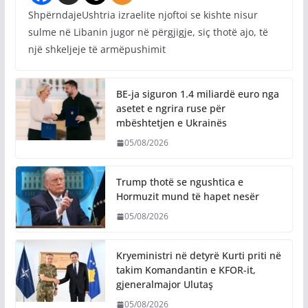
ShpërndajeUshtria izraelite njoftoi se kishte nisur
sulme në Libanin jugor në përgjigje, siç thotë ajo, të
një shkeljeje të armëpushimit
BE-ja siguron 1.4 miliardë euro nga
asetet e ngrira ruse për
mbështetjen e Ukrainës
05/08/2026
Trump thotë se ngushtica e
Hormuzit mund të hapet nesër
05/08/2026
Kryeministri në detyrë Kurti priti në
takim Komandantin e KFOR-it,
gjeneralmajor Ulutaş
05/08/2026