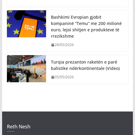
Bashkimi Evropian gjobit
kompaninë “Temu” me 200 milionë
euro, lejoi shitjen e produkteve të
rrezikshme
28/05/2026
Turqia prezanton raketën e parë
balistike ndërkontinentale (Video)
05/05/2026
Reth Nesh