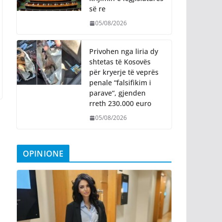
së re
05/08/2026
Privohen nga liria dy
shtetas të Kosovës
për kryerje të veprës
penale “falsifikim i
parave“, gjenden
rreth 230.000 euro
05/08/2026
OPINIONE