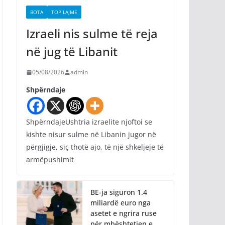
BOTA
TOP LAJME
Izraeli nis sulme të reja
në jug të Libanit
05/08/2026
admin
Shpërndaje
ShpërndajeUshtria izraelite njoftoi se
kishte nisur sulme në Libanin jugor në
përgjigje, siç thotë ajo, të një shkeljeje të
armëpushimit
BE-ja siguron 1.4
miliardë euro nga
asetet e ngrira ruse
për mbështetjen e