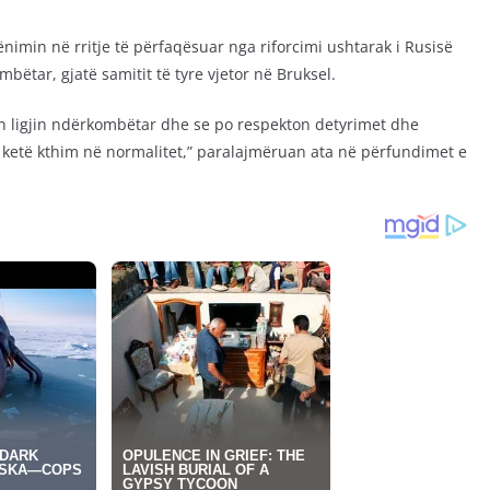
imin në rritje të përfaqësuar nga riforcimi ushtarak i Rusisë
bëtar, gjatë samitit të tyre vjetor në Bruksel.
on ligjin ndërkombëtar dhe se po respekton detyrimet dhe
 ketë kthim në normalitet,” paralajmëruan ata në përfundimet e