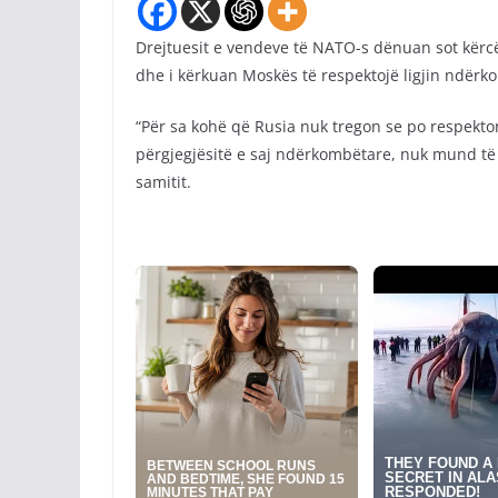
Drejtuesit e vendeve të NATO-s dënuan sot kërcën
dhe i kërkuan Moskës të respektojë ligjin ndërkom
“Për sa kohë që Rusia nuk tregon se po respekt
përgjegjësitë e saj ndërkombëtare, nuk mund të
samitit.