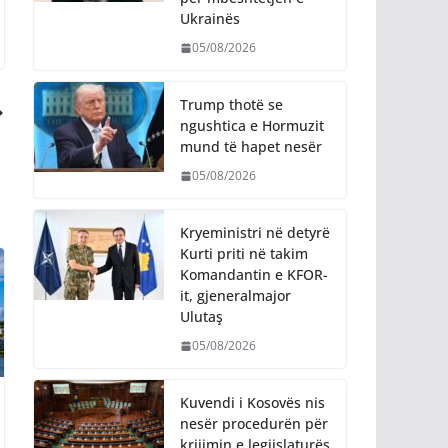
Ukrainës
05/08/2026
Trump thotë se
ngushtica e Hormuzit
mund të hapet nesër
05/08/2026
Kryeministri në detyrë
Kurti priti në takim
Komandantin e KFOR-
it, gjeneralmajor
Ulutaş
05/08/2026
Kuvendi i Kosovës nis
nesër procedurën për
krijimin e legjislaturës