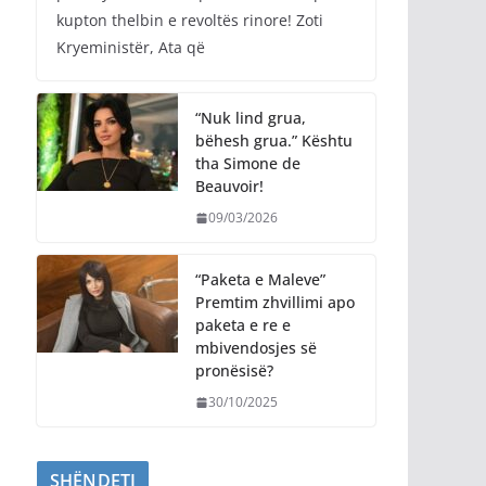
kupton thelbin e revoltës rinore! Zoti
Kryeministër, Ata që
“Nuk lind grua,
bëhesh grua.” Kështu
tha Simone de
Beauvoir!
09/03/2026
“Paketa e Maleve”
Premtim zhvillimi apo
paketa e re e
mbivendosjes së
pronësisë?
30/10/2025
SHËNDETI