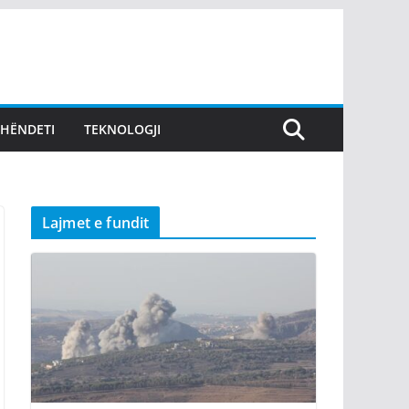
SHËNDETI
TEKNOLOGJI
Lajmet e fundit