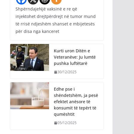
ShpërndajeNjë vaksinë e re që
injektohet drejtpërdrejt në tumor mund
të rrisë ndjeshëm shanset e mbijetesës
për disa nga kanceret
Kurti uron Ditën e
Veteranëve: Ju lumtë
pushka luftëtarë
30/12/2025
Edhe pse i
shëndetshëm, ja pesë
efektet anësore të
konsumit të tepërt të
qumështit
05/12/2025