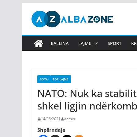
Skip
to
content
BALLINA
LAJME
SPORT
KR
BOTA
TOP LAJME
NATO: Nuk ka stabili
shkel ligjin ndërkom
14/06/2021
admin
Shpërndaje