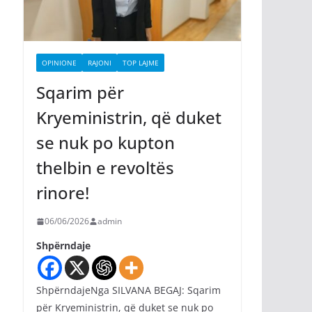
OPINIONE
RAJONI
TOP LAJME
Sqarim për
Kryeministrin, që duket
se nuk po kupton
thelbin e revoltës
rinore!
06/06/2026
admin
Shpërndaje
ShpërndajeNga SILVANA BEGAJ: Sqarim
për Kryeministrin, që duket se nuk po