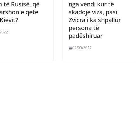
 të Rusisë, që
nga vendi kur të
arshon e qetë
skadojë viza, pasi
 Kievit?
Zvicra i ka shpallur
persona të
/2022
padëshiruar
02/03/2022