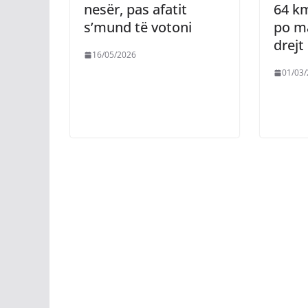
nesër, pas afatit
64 km
s’mund të votoni
po m
drejt
16/05/2026
01/03