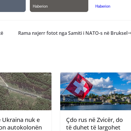
të
Rama nxjerr fotot nga Samiti i NATO-s në Bruksel
 Ukraina nuk e
Çdo rus në Zvicër, do
on autokolonën
të duhet të largohet