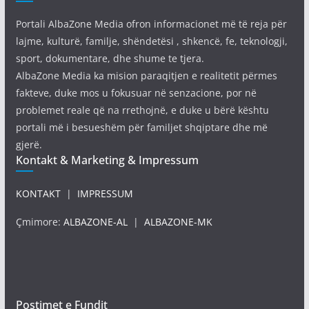
Portali AlbaZone Media ofron informacionet më të reja për
lajme, kulturë, familje, shëndetësi , shkencë, fe, teknologji,
sport, dokumentare, dhe shume te tjera.
AlbaZone Media ka mision paraqitjen e realitetit përmes
fakteve, duke mos u fokusuar në senzacione, por në
problemet reale që na rrethojnë, e duke u bërë kështu
portali më i besueshëm për familjet shqiptare dhe më
gjerë.
Kontakt & Marketing & Impressum
KONTAKT
|
IMPRESSUM
Çmimore:
ALBAZONE-AL
|
ALBAZONE-MK
Postimet e Fundit