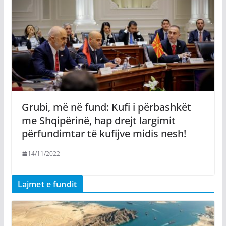
Grubi, më në fund: Kufi i përbashkët
me Shqipërinë, hap drejt largimit
përfundimtar të kufijve midis nesh!
14/11/2022
Lajmet e fundit