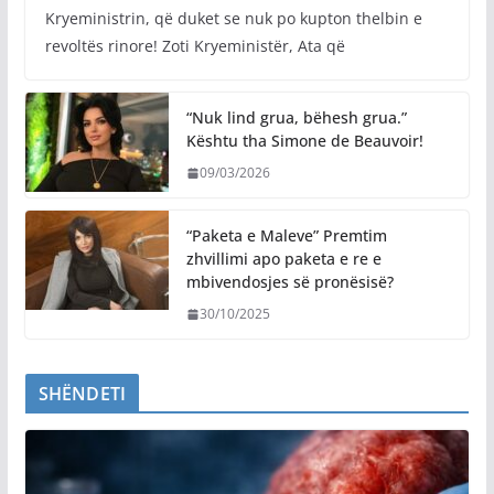
Kryeministrin, që duket se nuk po kupton thelbin e
revoltës rinore! Zoti Kryeministër, Ata që
“Nuk lind grua, bëhesh grua.”
Kështu tha Simone de Beauvoir!
09/03/2026
“Paketa e Maleve” Premtim
zhvillimi apo paketa e re e
mbivendosjes së pronësisë?
30/10/2025
SHËNDETI