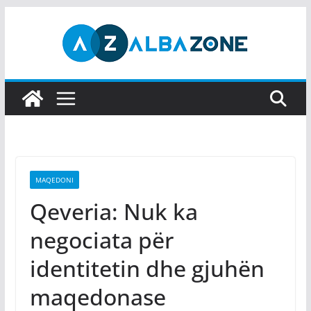
Skip
to
content
MAQEDONI
Qeveria: Nuk ka
negociata për
identitetin dhe gjuhën
maqedonase