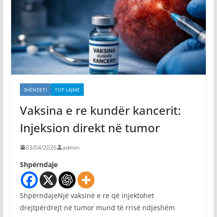
SHËNDETI
TOP LAJME
Vaksina e re kundër kancerit:
Injeksion direkt në tumor
03/04/2026
admin
Shpërndaje
ShpërndajeNjë vaksinë e re që injektohet
drejtpërdrejt në tumor mund të rrisë ndjeshëm