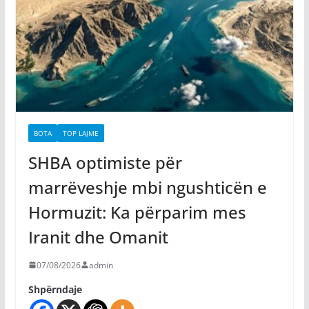
BOTA
TOP LAJME
SHBA optimiste për
marrëveshje mbi ngushticën e
Hormuzit: Ka përparim mes
Iranit dhe Omanit
07/08/2026
admin
Shpërndaje