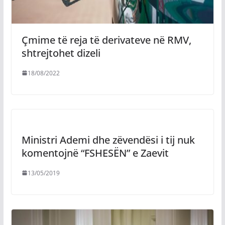
Çmime të reja të derivateve në RMV,
shtrejtohet dizeli
18/08/2022
Ministri Ademi dhe zëvendësi i tij nuk
komentojnë “FSHESËN” e Zaevit
13/05/2019