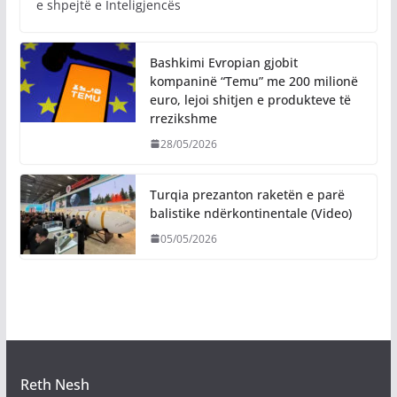
e shpejtë e Inteligjencës
Bashkimi Evropian gjobit
kompaninë “Temu” me 200 milionë
euro, lejoi shitjen e produkteve të
rrezikshme
28/05/2026
Turqia prezanton raketën e parë
balistike ndërkontinentale (Video)
05/05/2026
Reth Nesh