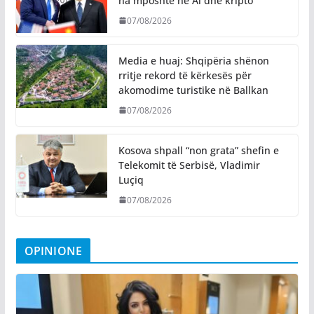
na mposhtë në Al dhe kripto
07/08/2026
Media e huaj: Shqipëria shënon
rritje rekord të kërkesës për
akomodime turistike në Ballkan
07/08/2026
Kosova shpall “non grata” shefin e
Telekomit të Serbisë, Vladimir
Luçiq
07/08/2026
OPINIONE