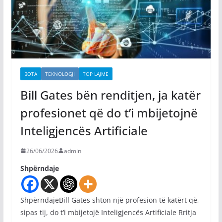
BOTA
TEKNOLOGJI
TOP LAJME
Bill Gates bën renditjen, ja katër
profesionet që do t’i mbijetojnë
Inteligjencës Artificiale
26/06/2026
admin
Shpërndaje
ShpërndajeBill Gates shton një profesion të katërt që,
sipas tij, do t’i mbijetojë Inteligjencës Artificiale Rritja