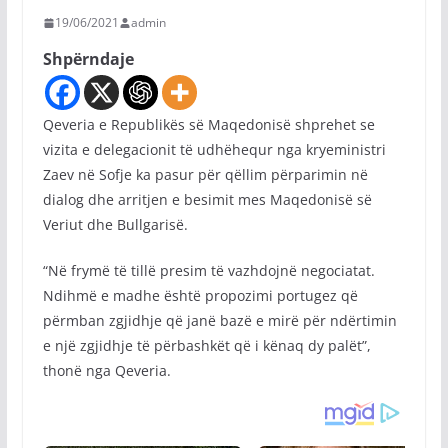
19/06/2021
admin
Shpërndaje
Qeveria e Republikës së Maqedonisë shprehet se
vizita e delegacionit të udhëhequr nga kryeministri
Zaev në Sofje ka pasur për qëllim përparimin në
dialog dhe arritjen e besimit mes Maqedonisë së
Veriut dhe Bullgarisë.
“Në frymë të tillë presim të vazhdojnë negociatat.
Ndihmë e madhe është propozimi portugez që
përmban zgjidhje që janë bazë e mirë për ndërtimin
e një zgjidhje të përbashkët që i kënaq dy palët”,
thonë nga Qeveria.