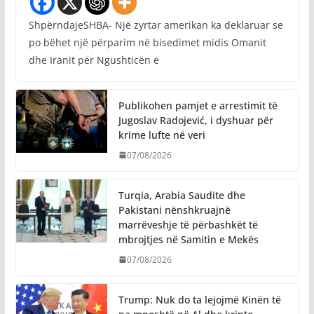
ShpërndajeSHBA- Një zyrtar amerikan ka deklaruar se
po bëhet një përparim në bisedimet midis Omanit
dhe Iranit për Ngushticën e
Publikohen pamjet e arrestimit të
Jugoslav Radojević, i dyshuar për
krime lufte në veri
07/08/2026
Turqia, Arabia Saudite dhe
Pakistani nënshkruajnë
marrëveshje të përbashkët të
mbrojtjes në Samitin e Mekës
07/08/2026
Trump: Nuk do ta lejojmë Kinën të