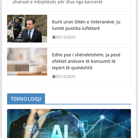
shanset e mbijetesës për disa nga kanceret
Kurti uron Ditën e Veteranëve: Ju
lumtë pushka luftëtarë
30/12/2025
Edhe pse i shëndetshëm, ja pesë
efektet anësore të konsumit të
tepërt të qumështit
05/12/2025
TEKNOLOGJI