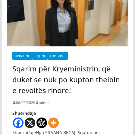
OPINIONE
RAJONI
TOP LAJME
Sqarim për Kryeministrin, që
duket se nuk po kupton thelbin
e revoltës rinore!
06/06/2026
admin
Shpërndaje
ShpërndajeNga SILVANA BEGAJ: Sqarim për