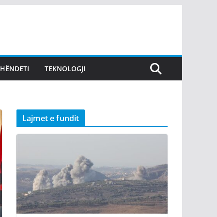
SHËNDETI
TEKNOLOGJI
Lajmet e fundit