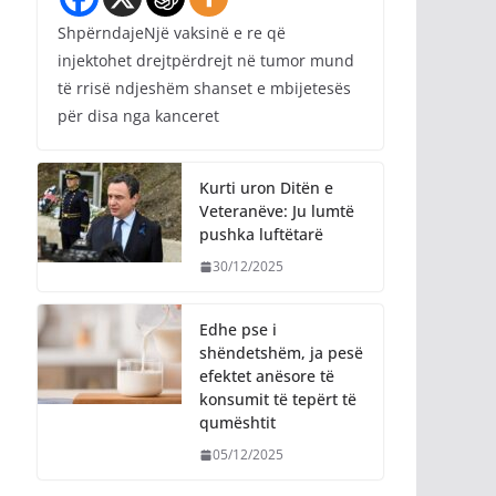
ShpërndajeNjë vaksinë e re që
injektohet drejtpërdrejt në tumor mund
të rrisë ndjeshëm shanset e mbijetesës
për disa nga kanceret
Kurti uron Ditën e
Veteranëve: Ju lumtë
pushka luftëtarë
30/12/2025
Edhe pse i
shëndetshëm, ja pesë
efektet anësore të
konsumit të tepërt të
qumështit
05/12/2025