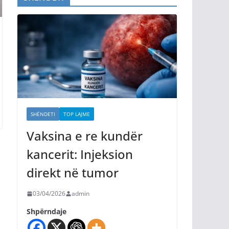
SHËNDETI
TOP LAJME
Vaksina e re kundër
kancerit: Injeksion
direkt në tumor
03/04/2026
admin
Shpërndaje