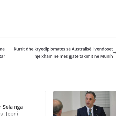
 me
Kurtit dhe kryediplomates së Australisë i vendoset
tar
një xham në mes gjatë takimit në Munih
n Sela nga
a: Jepni