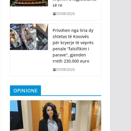
së re
05/08/2026
Privohen nga liria dy
shtetas të Kosovës
për kryerje të veprës
penale “falsifikim i
parave“, gjenden
rreth 230.000 euro
05/08/2026
OPINIONE