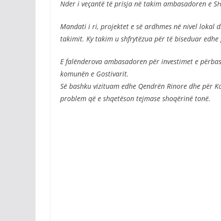
Nder i veçantë të prisja në takim ambasadoren e SH
Mandati i ri, projektet e së ardhmes në nivel lokal d
takimit. Ky takim u shfrytëzua për të biseduar edhe p
E falënderova ambasadoren për investimet e përba
komunën e Gostivarit.
Së bashku vizituam edhe Qendrën Rinore dhe për Kom
problem që e shqetëson tejmase shoqërinë tonë.