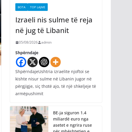
BOTA
TOP LAJME
Izraeli nis sulme të reja
në jug të Libanit
05/08/2026
admin
Shpërndaje
ShpërndajeUshtria izraelite njoftoi se
kishte nisur sulme në Libanin jugor në
përgjigje, siç thotë ajo, të një shkeljeje të
armëpushimit
BE-ja siguron 1.4
miliardë euro nga
asetet e ngrira ruse
për mbështetjen e