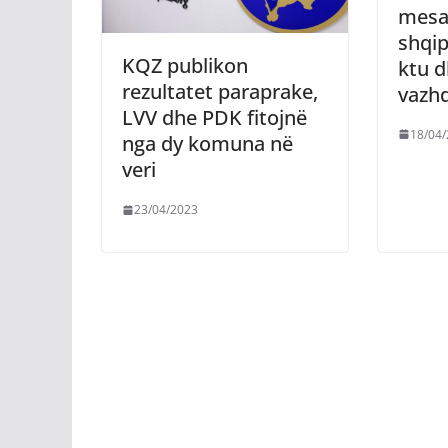
mesa
shqip
KQZ publikon
ktu d
rezultatet paraprake,
vazhd
LVV dhe PDK fitojnë
18/04
nga dy komuna në
veri
23/04/2023