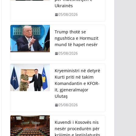
Ukrainës
05/08/2026
Trump thotë se
ngushtica e Hormuzit
mund të hapet nesër
05/08/2026
Kryeministri në detyrë
Kurti priti në takim
Komandantin e KFOR-
it, gjeneralmajor
Ulutaş
05/08/2026
Kuvendi i Kosovës nis
nesër procedurën për
krijimin e legjislaturës