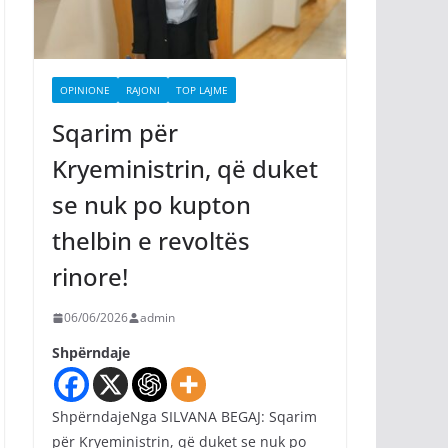
OPINIONE
RAJONI
TOP LAJME
Sqarim për
Kryeministrin, që duket
se nuk po kupton
thelbin e revoltës
rinore!
06/06/2026
admin
Shpërndaje
ShpërndajeNga SILVANA BEGAJ: Sqarim
për Kryeministrin, që duket se nuk po