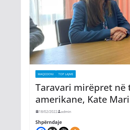
MAQEDONI
TOP LAJME
Taravari mirëpret n
amerikane, Kate Mari
18/02/2022
admin
Shpërndaje