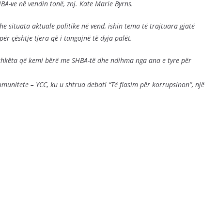
BA-ve në vendin tonë, znj. Kate Marie Byrns.
he situata aktuale politike në vend, ishin tema të trajtuara gjatë
ër çështje tjera që i tangojnë të dyja palët.
shkëta që kemi bërë me SHBA-të dhe ndihma nga ana e tyre për
unitete – YCC, ku u shtrua debati “Të flasim për korrupsinon”, një