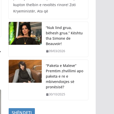
kupton thelbin e revoltës rinore! Zoti
Kryeministër, Ata që
“Nuk lind grua,
bëhesh grua.” Kështu
tha Simone de
Beauvoir!
09/03/2026
“Paketa e Maleve”
Premtim zhvillimi apo
paketa e re e
mbivendosjes së
pronësisë?
30/10/2025
SHËNDETI