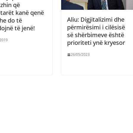
zhin që
tarët kanë qenë
Aliu: Digjitalizimi dhe
he do të
përmirësimi i cilësisë
ojnë të jenë!
së shërbimeve është
/2019
prioriteti ynë kryesor
26/05/2023