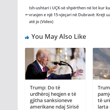
Ish-ushtari i UÇK-së shpërthen në lot kur k
vrasjen e një 15-vjeçari në Dubravë: Krejt ua 
atë jo (Video)
You May Also Like
Trump: Do të
Trum
urdhëroj heqjen e të
pamje
gjitha sanksioneve
të ur
amerikane ndaj Sirisë
larta