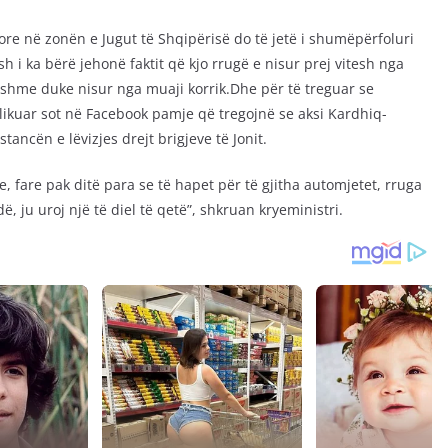
ugore në zonën e Jugut të Shqipërisë do të jetë i shumëpërfoluri
 i ka bërë jehonë faktit që kjo rrugë e nisur prej vitesh nga
ueshme duke nisur nga muaji korrik.Dhe për të treguar se
blikuar sot në Facebook pamje që tregojnë se aksi Kardhiq-
tancën e lëvizjes drejt brigjeve të Jonit.
 fare pak ditë para se të hapet për të gjitha automjetet, rruga
 ju uroj një të diel të qetë”, shkruan kryeministri.