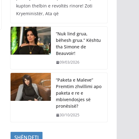
kupton thelbin e revoltës rinore! Zoti
Kryeministër, Ata që
“Nuk lind grua,
bëhesh grua.” Kështu
tha Simone de
Beauvoir!
09/03/2026
“Paketa e Maleve”
Premtim zhvillimi apo
paketa e re e
mbivendosjes së
pronësisë?
30/10/2025
SHËNDETI