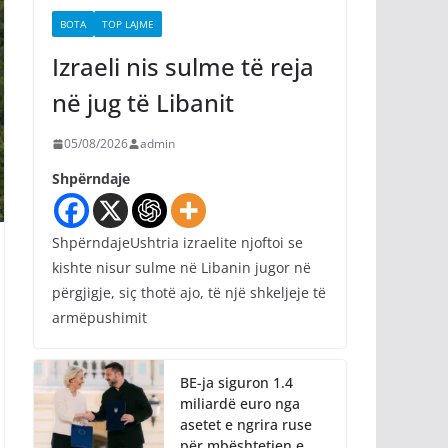
BOTA
TOP LAJME
Izraeli nis sulme të reja
në jug të Libanit
05/08/2026
admin
Shpërndaje
ShpërndajeUshtria izraelite njoftoi se
kishte nisur sulme në Libanin jugor në
përgjigje, siç thotë ajo, të një shkeljeje të
armëpushimit
BE-ja siguron 1.4
miliardë euro nga
asetet e ngrira ruse
për mbështetjen e