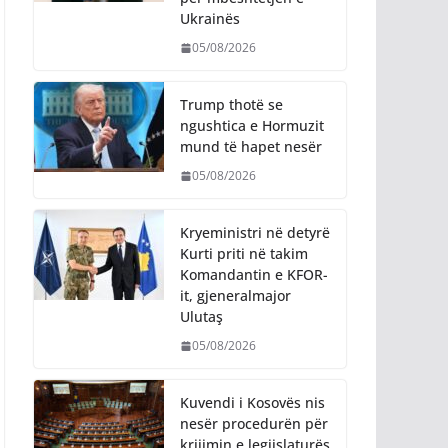
Ukrainës
05/08/2026
Trump thotë se
ngushtica e Hormuzit
mund të hapet nesër
05/08/2026
Kryeministri në detyrë
Kurti priti në takim
Komandantin e KFOR-
it, gjeneralmajor
Ulutaş
05/08/2026
Kuvendi i Kosovës nis
nesër procedurën për
krijimin e legjislaturës