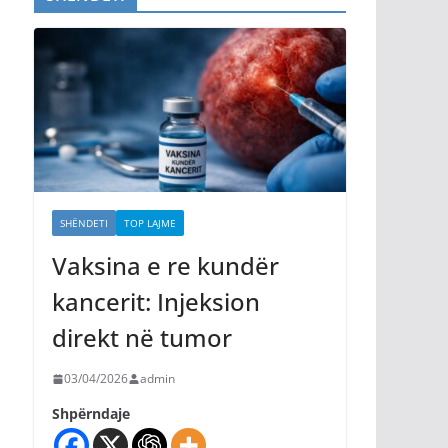
SHËNDETI
TOP LAJME
Vaksina e re kundër
kancerit: Injeksion
direkt në tumor
03/04/2026
admin
Shpërndaje