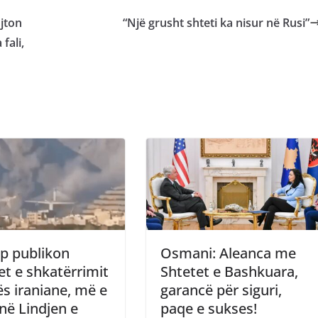
ujton
“Një grusht shteti ka nisur në Rusi”
fali,
p publikon
Osmani: Aleanca me
t e shkatërrimit
Shtetet e Bashkuara,
ës iraniane, më e
garancë për siguri,
 në Lindjen e
paqe e sukses!