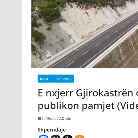
RAJONI
TOP LAJME
E nxjerr Gjirokastrë
publikon pamjet (Vid
26/06/2022
admin
Shpërndaje