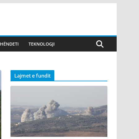
SHËNDETI
TEKNOLOGJI
Lajmet e fundit