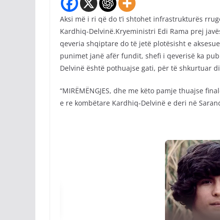
Aksi më i ri që do t’i shtohet infrastrukturës rr
Kardhiq-Delvinë.Kryeministri Edi Rama prej javësh
qeveria shqiptare do të jetë plotësisht e akses
punimet janë afër fundit, shefi i qeverisë ka pu
Delvinë është pothuajse gati, për të shkurtuar dis
“MIRËMËNGJES, dhe me këto pamje thuajse finale,
e re kombëtare Kardhiq-Delvinë e deri në Sarandë,