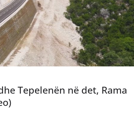
n dhe Tepelenën në det, Rama
eo)