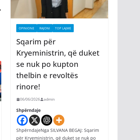
OPINIONE
RAJONI
TOP LAJME
Sqarim për
Kryeministrin, që duket
se nuk po kupton
thelbin e revoltës
rinore!
06/06/2026
admin
Shpërndaje
ShpërndajeNga SILVANA BEGAJ: Sqarim
për Kryeministrin, që duket se nuk po