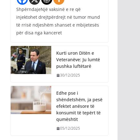
ShpërndajeNjë vaksinë e re që
injektohet drejtpërdrejt në tumor mund
të rrisë ndjeshëm shanset e mbijetesës
për disa nga kanceret
Kurti uron Ditën e
Veteranëve: Ju lumtë
pushka luftëtarë
30/12/2025
Edhe pse i
shëndetshëm, ja pesë
efektet anësore të
konsumit të tepërt të
qumështit
05/12/2025