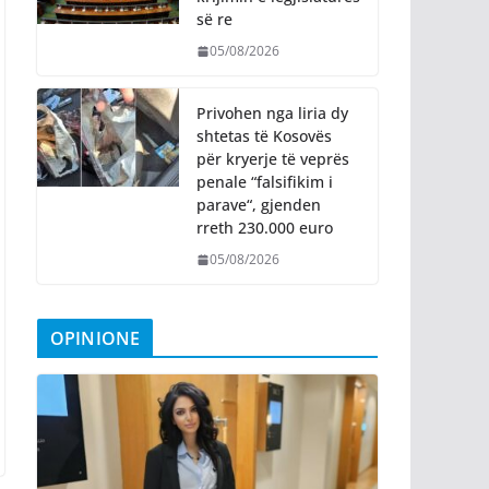
së re
05/08/2026
Privohen nga liria dy
shtetas të Kosovës
për kryerje të veprës
penale “falsifikim i
parave“, gjenden
rreth 230.000 euro
05/08/2026
OPINIONE