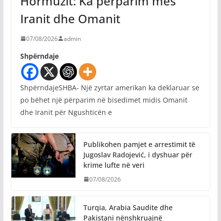
Hormuzit: Ka përparim mes
Iranit dhe Omanit
07/08/2026
admin
Shpërndaje
ShpërndajeSHBA- Një zyrtar amerikan ka deklaruar se
po bëhet një përparim në bisedimet midis Omanit
dhe Iranit për Ngushticën e
Publikohen pamjet e arrestimit të
Jugoslav Radojević, i dyshuar për
krime lufte në veri
07/08/2026
Turqia, Arabia Saudite dhe
Pakistani nënshkruajnë