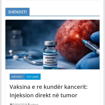
SHËNDETI
SHËNDETI
TOP LAJME
Vaksina e re kundër kancerit:
Injeksion direkt në tumor
03/04/2026
admin