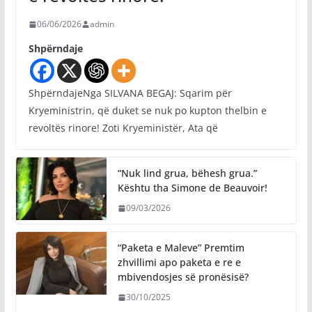
06/06/2026
admin
Shpërndaje
ShpërndajeNga SILVANA BEGAJ: Sqarim për
Kryeministrin, që duket se nuk po kupton thelbin e
revoltës rinore! Zoti Kryeministër, Ata që
“Nuk lind grua, bëhesh grua.”
Kështu tha Simone de Beauvoir!
09/03/2026
“Paketa e Maleve” Premtim
zhvillimi apo paketa e re e
mbivendosjes së pronësisë?
30/10/2025