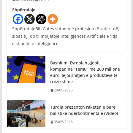
Shpërndaje
ShpërndajeBill Gates shton një profesion të katërt që,
sipas tij, do t’i mbijetojë Inteligjencës Artificiale Rritja
e shpejtë e Inteligjencës
Bashkimi Evropian gjobit
kompaninë “Temu” me 200 milionë
euro, lejoi shitjen e produkteve të
rrezikshme
28/05/2026
Turqia prezanton raketën e parë
balistike ndërkontinentale (Video)
05/05/2026