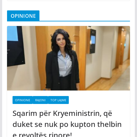
OPINIONE
OPINIONE
RAJONI
TOP LAJME
Sqarim për Kryeministrin, që
duket se nuk po kupton thelbin
e revoltës rinore!