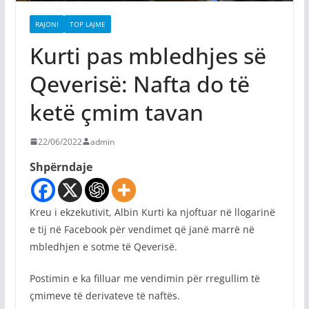
RAJONI
TOP LAJME
Kurti pas mbledhjes së
Qeverisë: Nafta do të
ketë çmim tavan
22/06/2022
admin
Shpërndaje
Kreu i ekzekutivit, Albin Kurti ka njoftuar në llogarinë
e tij në Facebook për vendimet që janë marrë në
mbledhjen e sotme të Qeverisë.
Postimin e ka filluar me vendimin për rregullim të
çmimeve të derivateve të naftës.