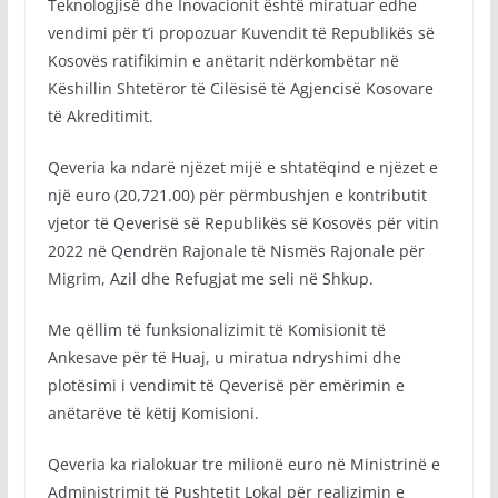
Teknologjisë dhe Inovacionit është miratuar edhe
vendimi për t’i propozuar Kuvendit të Republikës së
Kosovës ratifikimin e anëtarit ndërkombëtar në
Këshillin Shtetëror të Cilësisë të Agjencisë Kosovare
të Akreditimit.
Qeveria ka ndarë njëzet mijë e shtatëqind e njëzet e
një euro (20,721.00) për përmbushjen e kontributit
vjetor të Qeverisë së Republikës së Kosovës për vitin
2022 në Qendrën Rajonale të Nismës Rajonale për
Migrim, Azil dhe Refugjat me seli në Shkup.
Me qëllim të funksionalizimit të Komisionit të
Ankesave për të Huaj, u miratua ndryshimi dhe
plotësimi i vendimit të Qeverisë për emërimin e
anëtarëve të këtij Komisioni.
Qeveria ka rialokuar tre milionë euro në Ministrinë e
Administrimit të Pushtetit Lokal për realizimin e