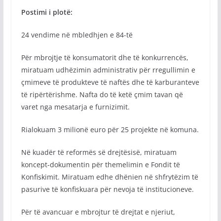
Postimi i plotë:
24 vendime në mbledhjen e 84-të
Për mbrojtje të konsumatorit dhe të konkurrencës,
miratuam udhëzimin administrativ për rregullimin e
çmimeve të produkteve të naftës dhe të karburanteve
të ripërtërishme. Nafta do të ketë çmim tavan që
varet nga mesatarja e furnizimit.
Rialokuam 3 milionë euro për 25 projekte në komuna.
Në kuadër të reformës së drejtësisë, miratuam
koncept-dokumentin për themelimin e Fondit të
Konfiskimit. Miratuam edhe dhënien në shfrytëzim të
pasurive të konfiskuara për nevoja të institucioneve.
Për të avancuar e mbrojtur të drejtat e njeriut,