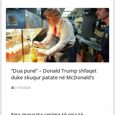
“Dua punë” – Donald Trump shfaqet
duke skuqur patate në McDonald’s
21/10/2024
Nga mesnata çmime të reja të