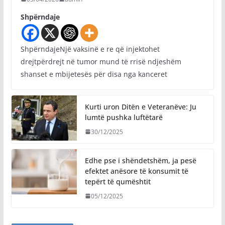
Shpërndaje
ShpërndajeNjë vaksinë e re që injektohet
drejtpërdrejt në tumor mund të rrisë ndjeshëm
shanset e mbijetesës për disa nga kanceret
Kurti uron Ditën e Veteranëve: Ju
lumtë pushka luftëtarë
30/12/2025
Edhe pse i shëndetshëm, ja pesë
efektet anësore të konsumit të
tepërt të qumështit
05/12/2025