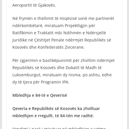
Aeroportit të Gjakovës.
Në frymën e thellimit të miqësisë sonë me partnerët
ndërkombëtarë, miratuam Projektligjin për
Ratifikimin e Traktatit mbi Ndihmën e Ndërsjellë
Juridike në Çështjet Penale ndërmjet Republikës së
Kosovës dhe Konfederatës Zvicerane.
Për zgjerimin e bashkëpunimit për zhvillim ndërmjet
Republikës së Kosovës dhe Dukatit të Madh të
Luksemburgut, miratuam dy nisma, po ashtu, edhe
dy të tjera për Programin IPA.
Mbledhja e 84-të e Qeverisë
Qeveria e Republikës së Kosovës ka zhvilluar
mbledhjen e rregullt, të 84-tën me radhë.
Vendimi i parë i miratuar në mbledhjen e sotme