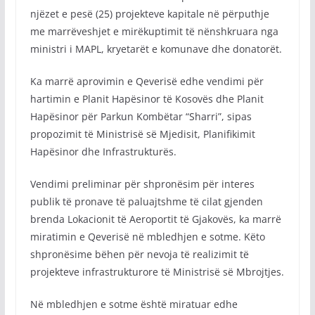
njëzet e pesë (25) projekteve kapitale në përputhje
me marrëveshjet e mirëkuptimit të nënshkruara nga
ministri i MAPL, kryetarët e komunave dhe donatorët.
Ka marrë aprovimin e Qeverisë edhe vendimi për
hartimin e Planit Hapësinor të Kosovës dhe Planit
Hapësinor për Parkun Kombëtar “Sharri”, sipas
propozimit të Ministrisë së Mjedisit, Planifikimit
Hapësinor dhe Infrastrukturës.
Vendimi preliminar për shpronësim për interes
publik të pronave të paluajtshme të cilat gjenden
brenda Lokacionit të Aeroportit të Gjakovës, ka marrë
miratimin e Qeverisë në mbledhjen e sotme. Këto
shpronësime bëhen për nevoja të realizimit të
projekteve infrastrukturore të Ministrisë së Mbrojtjes.
Në mbledhjen e sotme është miratuar edhe