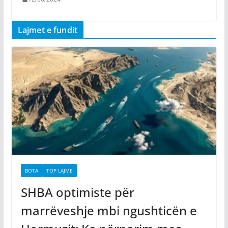
Lajmet e fundit
BOTA
TOP LAJME
SHBA optimiste për
marrëveshje mbi ngushticën e