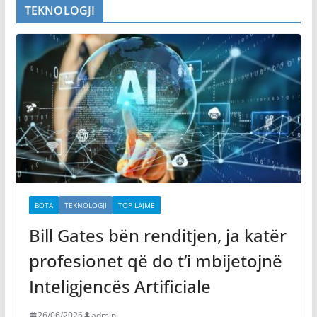
TEKNOLOGJI
BOTA
TEKNOLOGJI
TOP LAJME
Bill Gates bën renditjen, ja katër
profesionet që do t’i mbijetojnë
Inteligjencës Artificiale
26/06/2026
admin