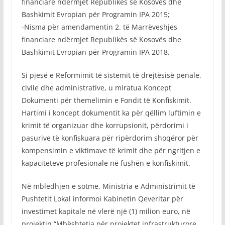
financiare ndërmjet Republikës së Kosovës dhe
Bashkimit Evropian për Programin IPA 2015;
-Nisma për amendamentin 2. të Marrëveshjes
financiare ndërmjet Republikës së Kosovës dhe
Bashkimit Evropian për Programin IPA 2018.
Si pjesë e Reformimit të sistemit të drejtësisë penale,
civile dhe administrative, u miratua Koncept
Dokumenti për themelimin e Fondit të Konfiskimit.
Hartimi i koncept dokumentit ka për qëllim luftimin e
krimit të organizuar dhe korrupsionit, përdorimi i
pasurive të konfiskuara për ripërdorim shoqëror për
kompensimin e viktimave të krimit dhe për ngritjen e
kapaciteteve profesionale në fushën e konfiskimit.
Në mbledhjen e sotme, Ministria e Administrimit të
Pushtetit Lokal informoi Kabinetin Qeveritar për
investimet kapitale në vlerë një (1) milion euro, në
projektin “Mbështetja për projektet infrastrukturore