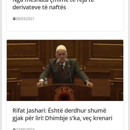
derivateve të naftës
08/03/2021
Rifat Jashari: Është derdhur shumë
gjak për liri! Dhimbje s’ka, veç krenari
12/06/2024