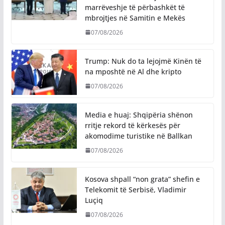
marrëveshje të përbashkët të
mbrojtjes në Samitin e Mekës
07/08/2026
Trump: Nuk do ta lejojmë Kinën të
na mposhtë në Al dhe kripto
07/08/2026
Media e huaj: Shqipëria shënon
rritje rekord të kërkesës për
akomodime turistike në Ballkan
07/08/2026
Kosova shpall “non grata” shefin e
Telekomit të Serbisë, Vladimir
Luçiq
07/08/2026